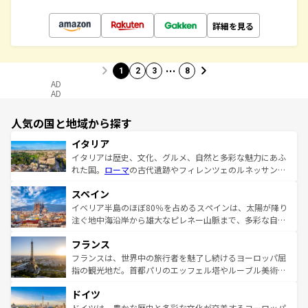
詳細を見る
…
1
2
3
8
AD
AD
人気の国と地域から探す
イタリア
イタリアは歴史、文化、グルメ、自然と多彩な魅力にあふ
れた国。
ローマ
の古代遺跡やフィレンツェのルネッサンス
美術、ヴェネツィアの運河など、歴史あるスポットはもち
スペイン
ろん、トスカーナの美しい田園風景やアマルフィ海岸の絶
景など、自然景観も見逃せない。観光の合間には、本場の
イベリア半島のほぼ80％を占めるスペインは、太陽が降り
ピザやパスタなど、絶品のイタリア料理を堪能することも
注ぐ地中海沿岸から雄大なピレネー山脈まで、多彩な自然
できる。朝目覚めてから夜眠るまで、すべての瞬間を楽し
と文化が詰まったヨーロッパ屈指の旅行先だ。多様な地域
フランス
ませてくれるイタリアで、忘れられない旅をしてみよう！
文化が根付くこの国では、情熱的なフラメンコ、熱気あふ
なお、新着のイタリア情報は
コンテンツ一覧
を参照してほ
れる闘牛、そして美味しいタパスが生活の一部となってい
フランスは、世界中の旅行者を魅了し続けるヨーロッパ屈
しい。
る。首都マドリードの洗練された雰囲気や、バルセロナの
指の観光地だ。首都パリのエッフェル塔やルーブル美術館
アートに溢れた街角から、地方では古代ローマ遺跡や中世
といった象徴的なスポットから、田舎町の古風な美しさま
ドイツ
の城塞都市、穏やかなビーチリゾートまで多彩な表情を見
で、幅広い魅力が詰まっている。華麗な宮殿、歴史的な大
せる。地方によって風土や気候が異なるスペインはその個
聖堂、美しいビーチ、そして豊かな自然が、訪れる者を心
ドイツは、豊かな歴史と多彩な文化が交差するヨーロッパ