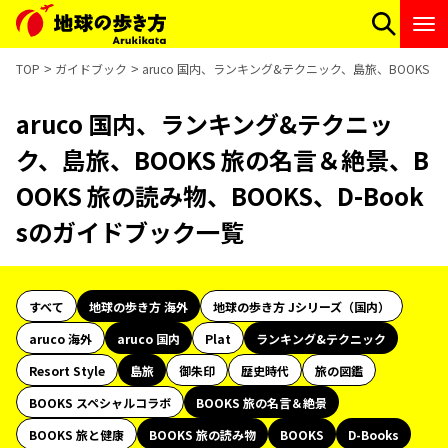
TOP
ガイドブック
aruco 国内、ランキング&テクニック、島旅、BOOKS 旅
aruco 国内、ランキング&テクニッ
ク、島旅、BOOKS 旅の名言＆絶景、B
OOKS 旅の読み物、BOOKS、D-Book
sのガイドブック一覧
すべて
地球の歩き方 海外
地球の歩き方 Jシリーズ（国内）
aruco 海外
aruco 国内
Plat
ランキング&テクニック
Resort Style
島旅
御朱印
歴史時代
旅の図鑑
BOOKS スペシャルコラボ
BOOKS 旅の名言＆絶景
BOOKS 旅と健康
BOOKS 旅の読み物
BOOKS
D-Books