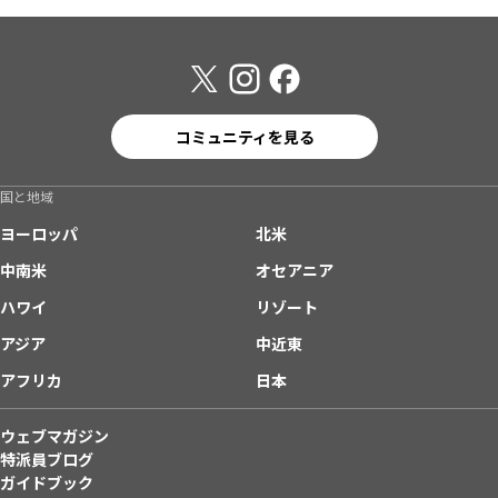
コミュニティを見る
国と地域
ヨーロッパ
北米
中南米
オセアニア
ハワイ
リゾート
アジア
中近東
アフリカ
日本
ウェブマガジン
特派員ブログ
ガイドブック