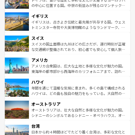
性で訪れる人を魅了する。 なお、新着のスペイン情報は
コ
から魅了する。また、フランスは美食の国としても知ら
の中心に位置する国。中世の街並みが残るロマンチック街
ンテンツ一覧
を参照してほしい。
れ、フランス料理はユネスコ無形文化遺産にも登録されて
道から、未来を先取りするようなモダンな都市まで多様な
イギリス
いる。シャンパンの発祥地であるランス、プロヴァンスの
顔を持つこの国は、どこを歩いても飽きることがない。ベ
香り高いラベンダー畑など、多彩な楽しみ方が可能だ。さ
ルリンの文化的活気、バイエルン州のアルプスの絶景、そ
イギリスは、古きよき伝統と最先端が共存する国。ウェス
らに、パリ以外の地域にも魅力が溢れており、どの街角に
してライン川沿いのワイン畑といった風景は必見。ビール
トミンスター寺院や大英博物館のようなランドマーク、歴
も豊かな歴史と文化が息づいている。パリ以外の個性あふ
とソーセージを味わいながら地元の人と過ごす楽しい時間
史ある大学都市、美しい丘陵地帯や牧歌的な風景など、エ
れる地方に足を運ぶとそれぞれで全く異なる文化を体験で
スイス
は、お酒好きな人にはぜひ体験してほしい。 なお、新着の
リアごとに異なる魅力がある。また、優雅なアフタヌーン
きるだろう。 なお、新着のフランス情報は
コンテンツ一覧
ドイツ情報は
コンテンツ一覧
を参照してほしい。
ティー、ビール好きにはたまらない英国パブ、サッカー観
スイスの国土面積は九州ほどの広さだが、運行時刻が正確
を参照してほしい。
戦など、本場だからこそできる体験も豊富。イギリスを旅
な交通網が整備されており、初心者でも安心して個人旅行
して楽しみつくそう。 なお、新着のイギリス情報は
コンテ
を楽しめる。日本同様に時刻表どおりの旅が可能だ。中世
アメリカ
ンツ一覧
を参照してほしい。
の建物がそのまま残る町や、スイスならではのユニークな
博物館もあり、アルプス観光だけでなく町歩きも満喫する
アメリカ合衆国は、広大な土地と多様な文化が魅力の国。
ことができる。国民の所得が高いため物価も高いが、旅行
東海岸の都市部から西海岸のカリフォルニアまで、訪れる
者向けの交通パス提供のサービスもあり、うまく活用すれ
場所ごとに異なる風景と体験が待っている。ニューヨーク
ハワイ
ば市内交通費無料で観光を楽しむこともできる。 なお、新
のような巨大都市は、観光、ショッピング、エンターテイ
着のスイス情報は
コンテンツ一覧
を参照してほしい。
ンメントが詰まった刺激的なスポットだ。一方、アメリカ
年間を通じて温暖な気候に恵まれ、多くの島で構成される
西部には大自然が広がり、グランドキャニオンやイエロー
ハワイは、どの島も独自の魅力をもっている。大自然の神
ストーン国立公園といった絶景が堪能できる。さらに、南
秘を感じたいなら、火山が生み出した壮大な景観を誇るハ
オーストラリア
部のニューオーリンズでは、音楽と美食が融合した独特の
ワイ島は見逃せない。また、定番の観光地といえばオアフ
文化が魅力。旅行者はアメリカの各地域で異なる魅力を楽
島だが、静かな自然を求めるならマウイ島やカウアイ島が
オーストラリアは、壮大な自然と多様な文化が魅力の国。
しみながら、その多様性と豊かな歴史を感じることができ
おすすめ。エメラルドグリーンに輝く海をはじめ、豊かな
シドニーのシンボルであるシドニー・オペラハウス、オー
るだろう。車でのロードトリップや列車の旅も、アメリカ
文化や歴史が息づいている。「アロハスピリット」と呼ば
ストラリア東海岸北部に広がる大サンゴ礁地帯グレートバ
ならではの贅沢な旅のスタイルだ。 なお、新着のアメリカ
台湾
れるおもてなしの心で訪れる人々を迎えてくれるハワイの
リアリーフや大陸中央部にそびえるウルル（エアーズロッ
情報は
コンテンツ一覧
を参照してほしい。
人々、おいしいローカルフードやハワイアンミュージッ
ク）、タスマニアの美しい原生林やケアンズの熱帯雨林な
日本から約４時間ほどでたどり着く台湾は、多彩な文化と