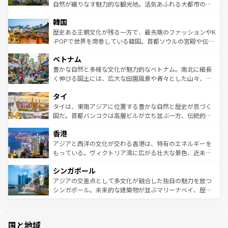
ク、伝統的なフラダンスなど、すべてがハワイの魅力を彩
ど、見どころがたくさん。また、カフェやワイン、オージ
自然が織りなす魅力的な観光地。活気あふれる大都市の台
っている。訪れるたびに新しい発見と感動が待っているハ
ービーフなどの食文化も豊かで、美味しいものであふれて
北やノスタルジックな町並みが人気な九份（ジォウフェ
ワイを、存分に味わってほしい。 なお、新着のハワイ情報
韓国
いる。アクティビティも充実しており、サーフィンやダイ
ン）、静ひつな山岳地帯である台湾東部など、都市の喧騒
は
コンテンツ一覧
を参照してほしい。
ビング、ハイキングなど、アウトドア好きにはたまらな
と山間の静けさが共存しており、訪れる人に新しい発見と
歴史ある王朝文化が残る一方で、最先端のファッションやK
い。オーストラリアの多彩な魅力を存分に味わいつくそ
驚きをもたらしてくれる。また、奥深い台湾の食文化も魅
-POPで世界を席巻している韓国。首都ソウルの宮殿や伝統
う。 なお、新着のオーストラリア情報は
コンテンツ一覧
を
力で、夜市などの屋台グルメから高級料理、ヘルシーで美
家屋が並ぶエリアでは韓国の歴史と文化に浸ることがで
参照してほしい。
ベトナム
容にもいいと評判のスイーツなど、バラエティ豊かな料理
き、地方に足を延ばせば四季折々の自然美を楽しむことが
が味わえる。 なお、新着の台湾情報は
コンテンツ一覧
を参
できる。そして、キムチや焼肉、絶品のストリートフード
豊かな自然と多様な文化が魅力的なベトナム。南北に細長
照してほしい。
まで、さまざまな韓国料理が待っている。夜には、韓国な
く伸びる国土には、広大な田園風景や青々とした山々、世
らではのナイトライフも堪能できる。あたたかいホスピタ
界遺産に登録された壮大な自然景観が点在し、都市部では
タイ
リティに包まれながら、韓国の多彩な魅力を心ゆくまで味
急速な発展と共に伝統が息づく。ハノイの古い町並みやホ
わってみてほしい。 なお、新着の韓国情報は
コンテンツ一
ーチミン市のフランス統治時代の建物も、独特の雰囲気を
タイは、東南アジアに位置する豊かな自然と歴史が息づく
覧
を参照してほしい。
醸し出している。また、バラエティの豊かさとおいしさで
国だ。首都バンコクは高層ビルが立ち並ぶ一方、伝統的な
世界中の食通を魅了してやまないベトナム料理も魅力のひ
寺院や市場がいたるところに点在し、古きよき文化と現代
香港
とつ。フォーやバインミー、ベトナムコーヒーなどは、ぜ
の活気が交差している。北部ではチェンマイなどの山岳地
ひ現地で味わいたい。どの地域を訪れてもあたたかい人々
帯で自然と触れ合い、南部ではプーケットやクラビの美し
アジアと西洋の文化が交わる香港は、特有のエネルギーを
が旅行者を迎えてくれるので、きっと忘れられない旅にな
いビーチでリゾート気分を楽しむことができる。タイ料理
もっている。ヴィクトリア湾に広がる壮大な景色、近未来
るはずだ。 なお、新着のベトナム情報は
コンテンツ一覧
を
は世界的に有名で、屋台から高級レストランまで味覚を刺
的なアートスポット、そして歴史と現代が融合した町並
参照してほしい。
シンガポール
激する。気候は一年中温暖で、どの季節にも異なる楽しみ
み、どこを訪れても感動するはず。観光スポットが密集し
が待っている。親しみやすいタイの人々、仏教を中心とし
ており、効率よく見どころを回れるのも魅力。息をのむよ
アジアの交差点として多文化が融合した独自の魅力を放つ
た文化、そして多様な観光資源が、訪れる旅人を魅了し続
うな絶景から文化的な体験まで、香港を存分に楽しみ尽く
シンガポール。未来的な建築物が並ぶマリーナベイ、歴史
ける。 なお、新着のタイ情報は
コンテンツ一覧
を参照して
そう。 なお、新着の香港情報は
コンテンツ一覧
を参照して
と伝統を感じられるエスニックタウン、多数の緑豊かな公
ほしい。
ほしい。
園や自然保護区など、自然が調和した近代的な景観と文化
の多様性あふれるカラフルな町は、どこを歩いても新しい
国と地域
発見がある。さらに、治安のよさや充実した公共交通機関