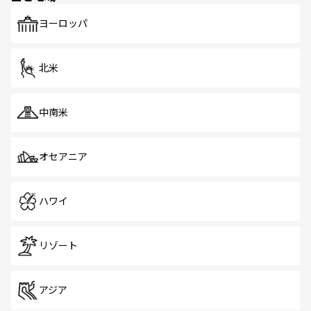
も、旅行者にとっては魅力的なポイント。グルメも豊富
で、ホーカーズは地元の風情を楽しめる外せないスポット
ヨーロッパ
だ。訪れる人を飽きさせないシンガポールで、多様な魅力
を体感しよう。 なお、新着のシンガポール情報は
コンテン
ツ一覧
を参照してほしい。
北米
中南米
オセアニア
ハワイ
リゾート
アジア