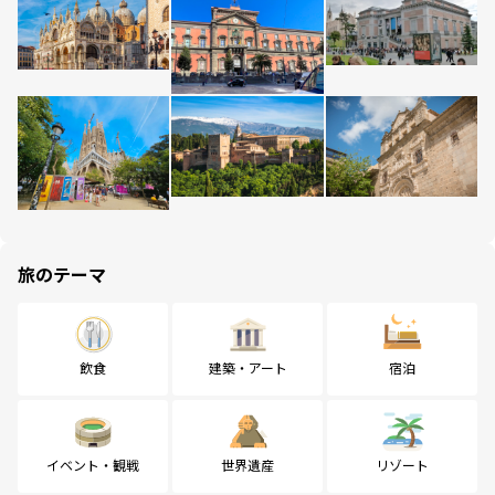
旅のテーマ
飲食
建築・アート
宿泊
イベント・観戦
世界遺産
リゾート