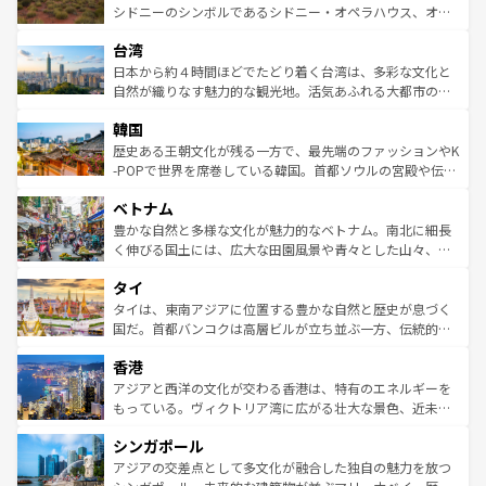
しみながら、その多様性と豊かな歴史を感じることができ
おすすめ。エメラルドグリーンに輝く海をはじめ、豊かな
シドニーのシンボルであるシドニー・オペラハウス、オー
るだろう。車でのロードトリップや列車の旅も、アメリカ
文化や歴史が息づいている。「アロハスピリット」と呼ば
ストラリア東海岸北部に広がる大サンゴ礁地帯グレートバ
ならではの贅沢な旅のスタイルだ。 なお、新着のアメリカ
台湾
れるおもてなしの心で訪れる人々を迎えてくれるハワイの
リアリーフや大陸中央部にそびえるウルル（エアーズロッ
情報は
コンテンツ一覧
を参照してほしい。
人々、おいしいローカルフードやハワイアンミュージッ
ク）、タスマニアの美しい原生林やケアンズの熱帯雨林な
日本から約４時間ほどでたどり着く台湾は、多彩な文化と
ク、伝統的なフラダンスなど、すべてがハワイの魅力を彩
ど、見どころがたくさん。また、カフェやワイン、オージ
自然が織りなす魅力的な観光地。活気あふれる大都市の台
っている。訪れるたびに新しい発見と感動が待っているハ
ービーフなどの食文化も豊かで、美味しいものであふれて
北やノスタルジックな町並みが人気な九份（ジォウフェ
ワイを、存分に味わってほしい。 なお、新着のハワイ情報
韓国
いる。アクティビティも充実しており、サーフィンやダイ
ン）、静ひつな山岳地帯である台湾東部など、都市の喧騒
は
コンテンツ一覧
を参照してほしい。
ビング、ハイキングなど、アウトドア好きにはたまらな
と山間の静けさが共存しており、訪れる人に新しい発見と
歴史ある王朝文化が残る一方で、最先端のファッションやK
い。オーストラリアの多彩な魅力を存分に味わいつくそ
驚きをもたらしてくれる。また、奥深い台湾の食文化も魅
-POPで世界を席巻している韓国。首都ソウルの宮殿や伝統
う。 なお、新着のオーストラリア情報は
コンテンツ一覧
を
力で、夜市などの屋台グルメから高級料理、ヘルシーで美
家屋が並ぶエリアでは韓国の歴史と文化に浸ることがで
参照してほしい。
ベトナム
容にもいいと評判のスイーツなど、バラエティ豊かな料理
き、地方に足を延ばせば四季折々の自然美を楽しむことが
が味わえる。 なお、新着の台湾情報は
コンテンツ一覧
を参
できる。そして、キムチや焼肉、絶品のストリートフード
豊かな自然と多様な文化が魅力的なベトナム。南北に細長
照してほしい。
まで、さまざまな韓国料理が待っている。夜には、韓国な
く伸びる国土には、広大な田園風景や青々とした山々、世
らではのナイトライフも堪能できる。あたたかいホスピタ
界遺産に登録された壮大な自然景観が点在し、都市部では
タイ
リティに包まれながら、韓国の多彩な魅力を心ゆくまで味
急速な発展と共に伝統が息づく。ハノイの古い町並みやホ
わってみてほしい。 なお、新着の韓国情報は
コンテンツ一
ーチミン市のフランス統治時代の建物も、独特の雰囲気を
タイは、東南アジアに位置する豊かな自然と歴史が息づく
覧
を参照してほしい。
醸し出している。また、バラエティの豊かさとおいしさで
国だ。首都バンコクは高層ビルが立ち並ぶ一方、伝統的な
世界中の食通を魅了してやまないベトナム料理も魅力のひ
寺院や市場がいたるところに点在し、古きよき文化と現代
香港
とつ。フォーやバインミー、ベトナムコーヒーなどは、ぜ
の活気が交差している。北部ではチェンマイなどの山岳地
ひ現地で味わいたい。どの地域を訪れてもあたたかい人々
帯で自然と触れ合い、南部ではプーケットやクラビの美し
アジアと西洋の文化が交わる香港は、特有のエネルギーを
が旅行者を迎えてくれるので、きっと忘れられない旅にな
いビーチでリゾート気分を楽しむことができる。タイ料理
もっている。ヴィクトリア湾に広がる壮大な景色、近未来
るはずだ。 なお、新着のベトナム情報は
コンテンツ一覧
を
は世界的に有名で、屋台から高級レストランまで味覚を刺
的なアートスポット、そして歴史と現代が融合した町並
参照してほしい。
シンガポール
激する。気候は一年中温暖で、どの季節にも異なる楽しみ
み、どこを訪れても感動するはず。観光スポットが密集し
が待っている。親しみやすいタイの人々、仏教を中心とし
ており、効率よく見どころを回れるのも魅力。息をのむよ
アジアの交差点として多文化が融合した独自の魅力を放つ
た文化、そして多様な観光資源が、訪れる旅人を魅了し続
うな絶景から文化的な体験まで、香港を存分に楽しみ尽く