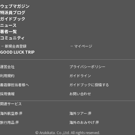
ウェブマガジン
特派員ブログ
ガイドブック
ニュース
著者一覧
コミュニティ
新規会員登録
マイページ
GOOD LUCK TRIP
運営会社
プライバシーポリシー
利用規約
ガイドライン
書店御担当者様へ
ガイドブックに投稿する
採用情報
お問い合わせ
関連サービス
海外航空券
海外ツアー
旅行用品
海外のおみやげ
© Arukikata. Co.,Ltd. All rights reserved.