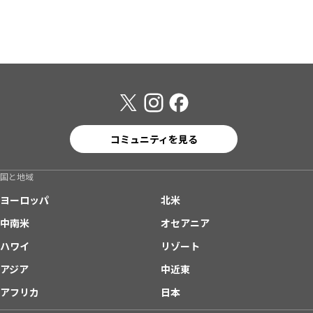
コミュニティを見る
国と地域
ヨーロッパ
北米
中南米
オセアニア
ハワイ
リゾート
アジア
中近東
アフリカ
日本