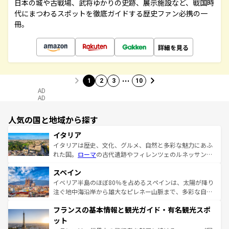
日本の城や古戦場、武将ゆかりの史跡、展示施設など、戦国時
代にまつわるスポットを徹底ガイドする歴史ファン必携の一
冊。
詳細を見る
…
1
2
3
10
AD
AD
人気の国と地域から探す
イタリア
イタリアは歴史、文化、グルメ、自然と多彩な魅力にあふ
れた国。
ローマ
の古代遺跡やフィレンツェのルネッサンス
美術、ヴェネツィアの運河など、歴史あるスポットはもち
スペイン
ろん、トスカーナの美しい田園風景やアマルフィ海岸の絶
景など、自然景観も見逃せない。観光の合間には、本場の
イベリア半島のほぼ80％を占めるスペインは、太陽が降り
ピザやパスタなど、絶品のイタリア料理を堪能することも
注ぐ地中海沿岸から雄大なピレネー山脈まで、多彩な自然
できる。朝目覚めてから夜眠るまで、すべての瞬間を楽し
と文化が詰まったヨーロッパ屈指の旅行先だ。多様な地域
フランスの基本情報と観光ガイド・有名観光スポ
ませてくれるイタリアで、忘れられない旅をしてみよう！
文化が根付くこの国では、情熱的なフラメンコ、熱気あふ
なお、新着のイタリア情報は
コンテンツ一覧
を参照してほ
れる闘牛、そして美味しいタパスが生活の一部となってい
ット
しい。
る。首都マドリードの洗練された雰囲気や、バルセロナの