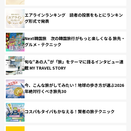
エアラインランキング 読者の投票をもとにランキン
グ形式で発表
Next韓国旅 次の韓国旅行がもっと楽しくなる 旅先・
グルメ・テクニック
旬な“あの人”が「旅」をテーマに語るインタビュー連
載 MY TRAVEL STORY
今、こんな旅がしてみたい！地球の歩き方が選ぶ2026
年絶対行くべき旅先30
コスパもタイパもかなえる！賢者の旅テクニック