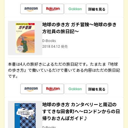
詳細を見る
地球の歩き方 ガチ冒険～地球の歩き
方社員の旅日記～
D-Books
2018.04.12 発売
本書は4人の旅好きによるただの旅日記です。たまたま『地球
の歩き方』で働いているだけで書いてある内容はただの旅日記
です。
詳細を見る
地球の歩き方 カンタベリーと周辺の
すてきな田舎町へ～ロンドンからの日
帰りおさんぽガイド♪
D-Books