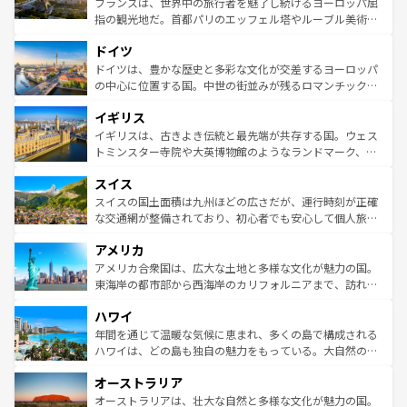
フランスは、世界中の旅行者を魅了し続けるヨーロッパ屈
アートに溢れた街角から、地方では古代ローマ遺跡や中世
指の観光地だ。首都パリのエッフェル塔やルーブル美術館
の城塞都市、穏やかなビーチリゾートまで多彩な表情を見
といった象徴的なスポットから、田舎町の古風な美しさま
せる。地方によって風土や気候が異なるスペインはその個
ドイツ
で、幅広い魅力が詰まっている。華麗な宮殿、歴史的な大
性で訪れる人を魅了する。 なお、新着のスペイン情報は
コ
聖堂、美しいビーチ、そして豊かな自然が、訪れる者を心
ドイツは、豊かな歴史と多彩な文化が交差するヨーロッパ
ンテンツ一覧
を参照してほしい。
から魅了する。また、フランスは美食の国としても知ら
の中心に位置する国。中世の街並みが残るロマンチック街
れ、フランス料理はユネスコ無形文化遺産にも登録されて
道から、未来を先取りするようなモダンな都市まで多様な
イギリス
いる。シャンパンの発祥地であるランス、プロヴァンスの
顔を持つこの国は、どこを歩いても飽きることがない。ベ
香り高いラベンダー畑など、多彩な楽しみ方が可能だ。さ
ルリンの文化的活気、バイエルン州のアルプスの絶景、そ
イギリスは、古きよき伝統と最先端が共存する国。ウェス
らに、パリ以外の地域にも魅力が溢れており、どの街角に
してライン川沿いのワイン畑といった風景は必見。ビール
トミンスター寺院や大英博物館のようなランドマーク、歴
も豊かな歴史と文化が息づいている。パリ以外の個性あふ
とソーセージを味わいながら地元の人と過ごす楽しい時間
史ある大学都市、美しい丘陵地帯や牧歌的な風景など、エ
れる地方に足を運ぶとそれぞれで全く異なる文化を体験で
スイス
は、お酒好きな人にはぜひ体験してほしい。 なお、新着の
リアごとに異なる魅力がある。また、優雅なアフタヌーン
きるだろう。 なお、新着のフランス情報は
コンテンツ一覧
ドイツ情報は
コンテンツ一覧
を参照してほしい。
ティー、ビール好きにはたまらない英国パブ、サッカー観
スイスの国土面積は九州ほどの広さだが、運行時刻が正確
を参照してほしい。
戦など、本場だからこそできる体験も豊富。イギリスを旅
な交通網が整備されており、初心者でも安心して個人旅行
して楽しみつくそう。 なお、新着のイギリス情報は
コンテ
を楽しめる。日本同様に時刻表どおりの旅が可能だ。中世
アメリカ
ンツ一覧
を参照してほしい。
の建物がそのまま残る町や、スイスならではのユニークな
博物館もあり、アルプス観光だけでなく町歩きも満喫する
アメリカ合衆国は、広大な土地と多様な文化が魅力の国。
ことができる。国民の所得が高いため物価も高いが、旅行
東海岸の都市部から西海岸のカリフォルニアまで、訪れる
者向けの交通パス提供のサービスもあり、うまく活用すれ
場所ごとに異なる風景と体験が待っている。ニューヨーク
ハワイ
ば市内交通費無料で観光を楽しむこともできる。 なお、新
のような巨大都市は、観光、ショッピング、エンターテイ
着のスイス情報は
コンテンツ一覧
を参照してほしい。
ンメントが詰まった刺激的なスポットだ。一方、アメリカ
年間を通じて温暖な気候に恵まれ、多くの島で構成される
西部には大自然が広がり、グランドキャニオンやイエロー
ハワイは、どの島も独自の魅力をもっている。大自然の神
ストーン国立公園といった絶景が堪能できる。さらに、南
秘を感じたいなら、火山が生み出した壮大な景観を誇るハ
オーストラリア
部のニューオーリンズでは、音楽と美食が融合した独特の
ワイ島は見逃せない。また、定番の観光地といえばオアフ
文化が魅力。旅行者はアメリカの各地域で異なる魅力を楽
島だが、静かな自然を求めるならマウイ島やカウアイ島が
オーストラリアは、壮大な自然と多様な文化が魅力の国。