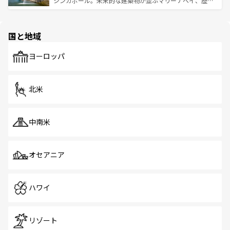
シンガポール。未来的な建築物が並ぶマリーナベイ、歴史
ける。 なお、新着のタイ情報は
コンテンツ一覧
を参照して
そう。 なお、新着の香港情報は
コンテンツ一覧
を参照して
と伝統を感じられるエスニックタウン、多数の緑豊かな公
ほしい。
ほしい。
園や自然保護区など、自然が調和した近代的な景観と文化
の多様性あふれるカラフルな町は、どこを歩いても新しい
国と地域
発見がある。さらに、治安のよさや充実した公共交通機関
も、旅行者にとっては魅力的なポイント。グルメも豊富
で、ホーカーズは地元の風情を楽しめる外せないスポット
ヨーロッパ
だ。訪れる人を飽きさせないシンガポールで、多様な魅力
を体感しよう。 なお、新着のシンガポール情報は
コンテン
ツ一覧
を参照してほしい。
北米
中南米
オセアニア
ハワイ
リゾート