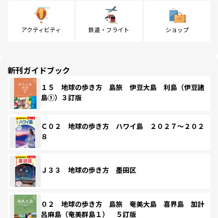
アクティビティ
鉄道・フライト
ショップ
新刊ガイドブック
１５ 地球の歩き方 島旅 伊豆大島 利島（伊豆諸
島①）３訂版
Ｃ０２ 地球の歩き方 ハワイ島 ２０２７～２０２
８
Ｊ３３ 地球の歩き方 墨田区
０２ 地球の歩き方 島旅 奄美大島 喜界島 加計
呂麻島（奄美群島１） ５訂版