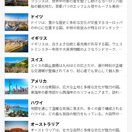
フランスは、世界中の旅行者を魅了し続けるヨーロッパ屈
アートに溢れた街角から、地方では古代ローマ遺跡や中世
指の観光地だ。首都パリのエッフェル塔やルーブル美術館
の城塞都市、穏やかなビーチリゾートまで多彩な表情を見
といった象徴的なスポットから、田舎町の古風な美しさま
せる。地方によって風土や気候が異なるスペインはその個
ドイツ
で、幅広い魅力が詰まっている。華麗な宮殿、歴史的な大
性で訪れる人を魅了する。 なお、新着のスペイン情報は
コ
聖堂、美しいビーチ、そして豊かな自然が、訪れる者を心
ドイツは、豊かな歴史と多彩な文化が交差するヨーロッパ
ンテンツ一覧
を参照してほしい。
から魅了する。また、フランスは美食の国としても知ら
の中心に位置する国。中世の街並みが残るロマンチック街
れ、フランス料理はユネスコ無形文化遺産にも登録されて
道から、未来を先取りするようなモダンな都市まで多様な
イギリス
いる。シャンパンの発祥地であるランス、プロヴァンスの
顔を持つこの国は、どこを歩いても飽きることがない。ベ
香り高いラベンダー畑など、多彩な楽しみ方が可能だ。さ
ルリンの文化的活気、バイエルン州のアルプスの絶景、そ
イギリスは、古きよき伝統と最先端が共存する国。ウェス
らに、パリ以外の地域にも魅力が溢れており、どの街角に
してライン川沿いのワイン畑といった風景は必見。ビール
トミンスター寺院や大英博物館のようなランドマーク、歴
も豊かな歴史と文化が息づいている。パリ以外の個性あふ
とソーセージを味わいながら地元の人と過ごす楽しい時間
史ある大学都市、美しい丘陵地帯や牧歌的な風景など、エ
れる地方に足を運ぶとそれぞれで全く異なる文化を体験で
スイス
は、お酒好きな人にはぜひ体験してほしい。 なお、新着の
リアごとに異なる魅力がある。また、優雅なアフタヌーン
きるだろう。 なお、新着のフランス情報は
コンテンツ一覧
ドイツ情報は
コンテンツ一覧
を参照してほしい。
ティー、ビール好きにはたまらない英国パブ、サッカー観
スイスの国土面積は九州ほどの広さだが、運行時刻が正確
を参照してほしい。
戦など、本場だからこそできる体験も豊富。イギリスを旅
な交通網が整備されており、初心者でも安心して個人旅行
して楽しみつくそう。 なお、新着のイギリス情報は
コンテ
を楽しめる。日本同様に時刻表どおりの旅が可能だ。中世
アメリカ
ンツ一覧
を参照してほしい。
の建物がそのまま残る町や、スイスならではのユニークな
博物館もあり、アルプス観光だけでなく町歩きも満喫する
アメリカ合衆国は、広大な土地と多様な文化が魅力の国。
ことができる。国民の所得が高いため物価も高いが、旅行
東海岸の都市部から西海岸のカリフォルニアまで、訪れる
者向けの交通パス提供のサービスもあり、うまく活用すれ
場所ごとに異なる風景と体験が待っている。ニューヨーク
ハワイ
ば市内交通費無料で観光を楽しむこともできる。 なお、新
のような巨大都市は、観光、ショッピング、エンターテイ
着のスイス情報は
コンテンツ一覧
を参照してほしい。
ンメントが詰まった刺激的なスポットだ。一方、アメリカ
年間を通じて温暖な気候に恵まれ、多くの島で構成される
西部には大自然が広がり、グランドキャニオンやイエロー
ハワイは、どの島も独自の魅力をもっている。大自然の神
ストーン国立公園といった絶景が堪能できる。さらに、南
秘を感じたいなら、火山が生み出した壮大な景観を誇るハ
オーストラリア
部のニューオーリンズでは、音楽と美食が融合した独特の
ワイ島は見逃せない。また、定番の観光地といえばオアフ
文化が魅力。旅行者はアメリカの各地域で異なる魅力を楽
島だが、静かな自然を求めるならマウイ島やカウアイ島が
オーストラリアは、壮大な自然と多様な文化が魅力の国。