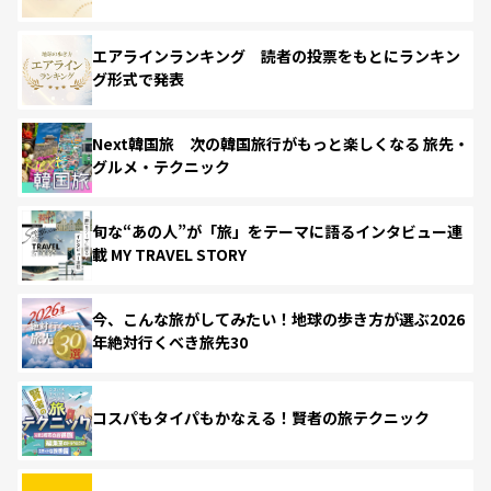
エアラインランキング 読者の投票をもとにランキン
グ形式で発表
Next韓国旅 次の韓国旅行がもっと楽しくなる 旅先・
グルメ・テクニック
旬な“あの人”が「旅」をテーマに語るインタビュー連
載 MY TRAVEL STORY
今、こんな旅がしてみたい！地球の歩き方が選ぶ2026
年絶対行くべき旅先30
コスパもタイパもかなえる！賢者の旅テクニック