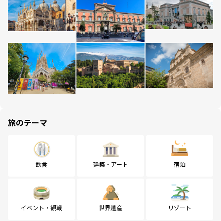
旅のテーマ
飲食
建築・アート
宿泊
イベント・観戦
世界遺産
リゾート