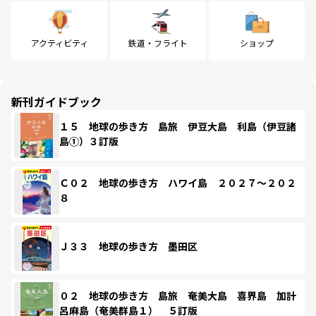
アクティビティ
鉄道・フライト
ショップ
新刊ガイドブック
１５ 地球の歩き方 島旅 伊豆大島 利島（伊豆諸
島①）３訂版
Ｃ０２ 地球の歩き方 ハワイ島 ２０２７～２０２
８
Ｊ３３ 地球の歩き方 墨田区
０２ 地球の歩き方 島旅 奄美大島 喜界島 加計
呂麻島（奄美群島１） ５訂版