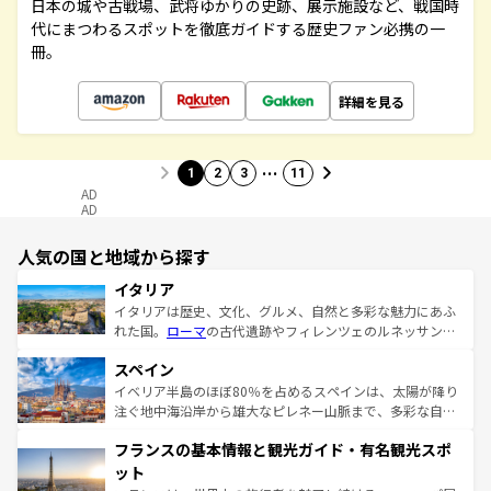
日本の城や古戦場、武将ゆかりの史跡、展示施設など、戦国時
代にまつわるスポットを徹底ガイドする歴史ファン必携の一
冊。
詳細を見る
…
1
2
3
11
AD
AD
人気の国と地域から探す
イタリア
イタリアは歴史、文化、グルメ、自然と多彩な魅力にあふ
れた国。
ローマ
の古代遺跡やフィレンツェのルネッサンス
美術、ヴェネツィアの運河など、歴史あるスポットはもち
スペイン
ろん、トスカーナの美しい田園風景やアマルフィ海岸の絶
景など、自然景観も見逃せない。観光の合間には、本場の
イベリア半島のほぼ80％を占めるスペインは、太陽が降り
ピザやパスタなど、絶品のイタリア料理を堪能することも
注ぐ地中海沿岸から雄大なピレネー山脈まで、多彩な自然
できる。朝目覚めてから夜眠るまで、すべての瞬間を楽し
と文化が詰まったヨーロッパ屈指の旅行先だ。多様な地域
フランスの基本情報と観光ガイド・有名観光スポ
ませてくれるイタリアで、忘れられない旅をしてみよう！
文化が根付くこの国では、情熱的なフラメンコ、熱気あふ
なお、新着のイタリア情報は
コンテンツ一覧
を参照してほ
れる闘牛、そして美味しいタパスが生活の一部となってい
ット
しい。
る。首都マドリードの洗練された雰囲気や、バルセロナの