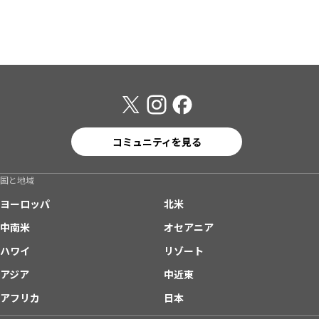
コミュニティを見る
国と地域
ヨーロッパ
北米
中南米
オセアニア
ハワイ
リゾート
アジア
中近東
アフリカ
日本