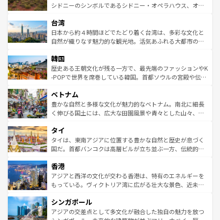
しみながら、その多様性と豊かな歴史を感じることができ
おすすめ。エメラルドグリーンに輝く海をはじめ、豊かな
シドニーのシンボルであるシドニー・オペラハウス、オー
るだろう。車でのロードトリップや列車の旅も、アメリカ
文化や歴史が息づいている。「アロハスピリット」と呼ば
ストラリア東海岸北部に広がる大サンゴ礁地帯グレートバ
ならではの贅沢な旅のスタイルだ。 なお、新着のアメリカ
台湾
れるおもてなしの心で訪れる人々を迎えてくれるハワイの
リアリーフや大陸中央部にそびえるウルル（エアーズロッ
情報は
コンテンツ一覧
を参照してほしい。
人々、おいしいローカルフードやハワイアンミュージッ
ク）、タスマニアの美しい原生林やケアンズの熱帯雨林な
日本から約４時間ほどでたどり着く台湾は、多彩な文化と
ク、伝統的なフラダンスなど、すべてがハワイの魅力を彩
ど、見どころがたくさん。また、カフェやワイン、オージ
自然が織りなす魅力的な観光地。活気あふれる大都市の台
っている。訪れるたびに新しい発見と感動が待っているハ
ービーフなどの食文化も豊かで、美味しいものであふれて
北やノスタルジックな町並みが人気な九份（ジォウフェ
ワイを、存分に味わってほしい。 なお、新着のハワイ情報
韓国
いる。アクティビティも充実しており、サーフィンやダイ
ン）、静ひつな山岳地帯である台湾東部など、都市の喧騒
は
コンテンツ一覧
を参照してほしい。
ビング、ハイキングなど、アウトドア好きにはたまらな
と山間の静けさが共存しており、訪れる人に新しい発見と
歴史ある王朝文化が残る一方で、最先端のファッションやK
い。オーストラリアの多彩な魅力を存分に味わいつくそ
驚きをもたらしてくれる。また、奥深い台湾の食文化も魅
-POPで世界を席巻している韓国。首都ソウルの宮殿や伝統
う。 なお、新着のオーストラリア情報は
コンテンツ一覧
を
力で、夜市などの屋台グルメから高級料理、ヘルシーで美
家屋が並ぶエリアでは韓国の歴史と文化に浸ることがで
参照してほしい。
ベトナム
容にもいいと評判のスイーツなど、バラエティ豊かな料理
き、地方に足を延ばせば四季折々の自然美を楽しむことが
が味わえる。 なお、新着の台湾情報は
コンテンツ一覧
を参
できる。そして、キムチや焼肉、絶品のストリートフード
豊かな自然と多様な文化が魅力的なベトナム。南北に細長
照してほしい。
まで、さまざまな韓国料理が待っている。夜には、韓国な
く伸びる国土には、広大な田園風景や青々とした山々、世
らではのナイトライフも堪能できる。あたたかいホスピタ
界遺産に登録された壮大な自然景観が点在し、都市部では
タイ
リティに包まれながら、韓国の多彩な魅力を心ゆくまで味
急速な発展と共に伝統が息づく。ハノイの古い町並みやホ
わってみてほしい。 なお、新着の韓国情報は
コンテンツ一
ーチミン市のフランス統治時代の建物も、独特の雰囲気を
タイは、東南アジアに位置する豊かな自然と歴史が息づく
覧
を参照してほしい。
醸し出している。また、バラエティの豊かさとおいしさで
国だ。首都バンコクは高層ビルが立ち並ぶ一方、伝統的な
世界中の食通を魅了してやまないベトナム料理も魅力のひ
寺院や市場がいたるところに点在し、古きよき文化と現代
香港
とつ。フォーやバインミー、ベトナムコーヒーなどは、ぜ
の活気が交差している。北部ではチェンマイなどの山岳地
ひ現地で味わいたい。どの地域を訪れてもあたたかい人々
帯で自然と触れ合い、南部ではプーケットやクラビの美し
アジアと西洋の文化が交わる香港は、特有のエネルギーを
が旅行者を迎えてくれるので、きっと忘れられない旅にな
いビーチでリゾート気分を楽しむことができる。タイ料理
もっている。ヴィクトリア湾に広がる壮大な景色、近未来
るはずだ。 なお、新着のベトナム情報は
コンテンツ一覧
を
は世界的に有名で、屋台から高級レストランまで味覚を刺
的なアートスポット、そして歴史と現代が融合した町並
参照してほしい。
シンガポール
激する。気候は一年中温暖で、どの季節にも異なる楽しみ
み、どこを訪れても感動するはず。観光スポットが密集し
が待っている。親しみやすいタイの人々、仏教を中心とし
ており、効率よく見どころを回れるのも魅力。息をのむよ
アジアの交差点として多文化が融合した独自の魅力を放つ
た文化、そして多様な観光資源が、訪れる旅人を魅了し続
うな絶景から文化的な体験まで、香港を存分に楽しみ尽く