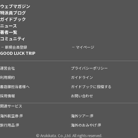
ウェブマガジン
特派員ブログ
ガイドブック
ニュース
著者一覧
コミュニティ
新規会員登録
マイページ
GOOD LUCK TRIP
運営会社
プライバシーポリシー
利用規約
ガイドライン
書店御担当者様へ
ガイドブックに投稿する
採用情報
お問い合わせ
関連サービス
海外航空券
海外ツアー
旅行用品
海外のおみやげ
© Arukikata. Co.,Ltd. All rights reserved.