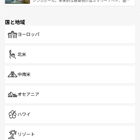
シンガポール。未来的な建築物が並ぶマリーナベイ、歴史
ける。 なお、新着のタイ情報は
コンテンツ一覧
を参照して
そう。 なお、新着の香港情報は
コンテンツ一覧
を参照して
と伝統を感じられるエスニックタウン、多数の緑豊かな公
ほしい。
ほしい。
園や自然保護区など、自然が調和した近代的な景観と文化
の多様性あふれるカラフルな町は、どこを歩いても新しい
国と地域
発見がある。さらに、治安のよさや充実した公共交通機関
も、旅行者にとっては魅力的なポイント。グルメも豊富
で、ホーカーズは地元の風情を楽しめる外せないスポット
ヨーロッパ
だ。訪れる人を飽きさせないシンガポールで、多様な魅力
を体感しよう。 なお、新着のシンガポール情報は
コンテン
ツ一覧
を参照してほしい。
北米
中南米
オセアニア
ハワイ
リゾート