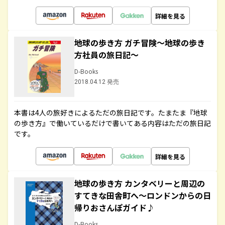
詳細を見る
地球の歩き方 ガチ冒険～地球の歩き
方社員の旅日記～
D-Books
2018.04.12 発売
本書は4人の旅好きによるただの旅日記です。たまたま『地球
の歩き方』で働いているだけで書いてある内容はただの旅日記
です。
詳細を見る
地球の歩き方 カンタベリーと周辺の
すてきな田舎町へ～ロンドンからの日
帰りおさんぽガイド♪
D-Books