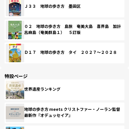
Ｊ３３ 地球の歩き方 墨田区
０２ 地球の歩き方 島旅 奄美大島 喜界島 加計
呂麻島（奄美群島１） ５訂版
Ｄ１７ 地球の歩き方 タイ ２０２７～２０２８
特設ページ
世界遺産ランキング
地球の歩き方 meets クリストファー・ノーラン監督
最新作『オデュッセイア』