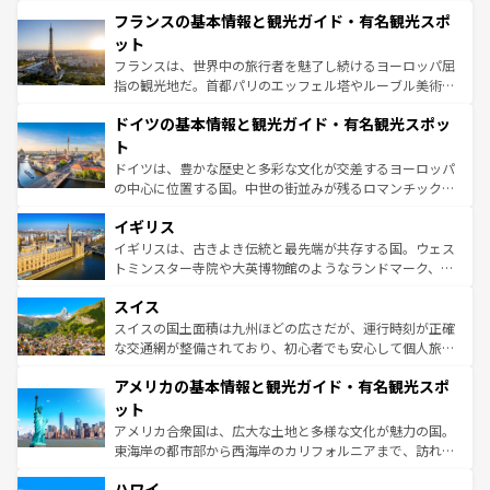
と文化が詰まったヨーロッパ屈指の旅行先だ。多様な地域
なお、新着のイタリア情報は
コンテンツ一覧
を参照してほ
フランスの基本情報と観光ガイド・有名観光スポ
文化が根付くこの国では、情熱的なフラメンコ、熱気あふ
しい。
れる闘牛、そして美味しいタパスが生活の一部となってい
ット
る。首都マドリードの洗練された雰囲気や、バルセロナの
フランスは、世界中の旅行者を魅了し続けるヨーロッパ屈
アートに溢れた街角から、地方では古代ローマ遺跡や中世
指の観光地だ。首都パリのエッフェル塔やルーブル美術館
の城塞都市、穏やかなビーチリゾートまで多彩な表情を見
といった象徴的なスポットから、田舎町の古風な美しさま
せる。地方によって風土や気候が異なるスペインはその個
ドイツの基本情報と観光ガイド・有名観光スポッ
で、幅広い魅力が詰まっている。華麗な宮殿、歴史的な大
性で訪れる人を魅了する。 なお、新着のスペイン情報は
コ
聖堂、美しいビーチ、そして豊かな自然が、訪れる者を心
ト
ンテンツ一覧
を参照してほしい。
から魅了する。また、フランスは美食の国としても知ら
ドイツは、豊かな歴史と多彩な文化が交差するヨーロッパ
れ、フランス料理はユネスコ無形文化遺産にも登録されて
の中心に位置する国。中世の街並みが残るロマンチック街
いる。シャンパンの発祥地であるランス、プロヴァンスの
道から、未来を先取りするようなモダンな都市まで多様な
香り高いラベンダー畑など、多彩な楽しみ方が可能だ。さ
イギリス
顔を持つこの国は、どこを歩いても飽きることがない。ベ
らに、パリ以外の地域にも魅力が溢れており、どの街角に
ルリンの文化的活気、バイエルン州のアルプスの絶景、そ
イギリスは、古きよき伝統と最先端が共存する国。ウェス
も豊かな歴史と文化が息づいている。パリ以外の個性あふ
してライン川沿いのワイン畑といった風景は必見。ビール
トミンスター寺院や大英博物館のようなランドマーク、歴
れる地方に足を運ぶとそれぞれで全く異なる文化を体験で
とソーセージを味わいながら地元の人と過ごす楽しい時間
史ある大学都市、美しい丘陵地帯や牧歌的な風景など、エ
きるだろう。 なお、新着のフランス情報は
コンテンツ一覧
スイス
は、お酒好きな人にはぜひ体験してほしい。 なお、新着の
リアごとに異なる魅力がある。また、優雅なアフタヌーン
を参照してほしい。
ドイツ情報は
コンテンツ一覧
を参照してほしい。
ティー、ビール好きにはたまらない英国パブ、サッカー観
スイスの国土面積は九州ほどの広さだが、運行時刻が正確
戦など、本場だからこそできる体験も豊富。イギリスを旅
な交通網が整備されており、初心者でも安心して個人旅行
して楽しみつくそう。 なお、新着のイギリス情報は
コンテ
を楽しめる。日本同様に時刻表どおりの旅が可能だ。中世
アメリカの基本情報と観光ガイド・有名観光スポ
ンツ一覧
を参照してほしい。
の建物がそのまま残る町や、スイスならではのユニークな
博物館もあり、アルプス観光だけでなく町歩きも満喫する
ット
ことができる。国民の所得が高いため物価も高いが、旅行
アメリカ合衆国は、広大な土地と多様な文化が魅力の国。
者向けの交通パス提供のサービスもあり、うまく活用すれ
東海岸の都市部から西海岸のカリフォルニアまで、訪れる
ば市内交通費無料で観光を楽しむこともできる。 なお、新
場所ごとに異なる風景と体験が待っている。ニューヨーク
着のスイス情報は
コンテンツ一覧
を参照してほしい。
ハワイ
のような巨大都市は、観光、ショッピング、エンターテイ