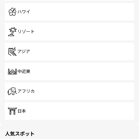
ハワイ
リゾート
アジア
中近東
アフリカ
日本
人気スポット