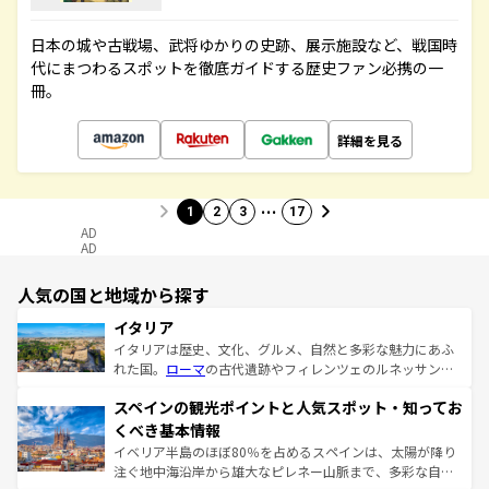
日本の城や古戦場、武将ゆかりの史跡、展示施設など、戦国時
代にまつわるスポットを徹底ガイドする歴史ファン必携の一
冊。
詳細を見る
…
1
2
3
17
AD
AD
人気の国と地域から探す
イタリア
イタリアは歴史、文化、グルメ、自然と多彩な魅力にあふ
れた国。
ローマ
の古代遺跡やフィレンツェのルネッサンス
美術、ヴェネツィアの運河など、歴史あるスポットはもち
スペインの観光ポイントと人気スポット・知ってお
ろん、トスカーナの美しい田園風景やアマルフィ海岸の絶
景など、自然景観も見逃せない。観光の合間には、本場の
くべき基本情報
ピザやパスタなど、絶品のイタリア料理を堪能することも
イベリア半島のほぼ80％を占めるスペインは、太陽が降り
できる。朝目覚めてから夜眠るまで、すべての瞬間を楽し
注ぐ地中海沿岸から雄大なピレネー山脈まで、多彩な自然
ませてくれるイタリアで、忘れられない旅をしてみよう！