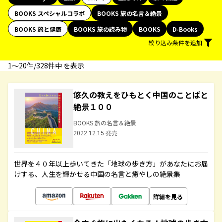
BOOKS スペシャルコラボ
BOOKS 旅の名言＆絶景
BOOKS 旅と健康
BOOKS 旅の読み物
BOOKS
D-Books
絞り込み条件を追加
1〜20件/328件中 を表示
悠久の教えをひもとく中国のことばと
絶景１００
BOOKS 旅の名言＆絶景
2022.12.15 発売
世界を４０年以上歩いてきた「地球の歩き方」があなたにお届
けする、人生を輝かせる中国の名言と癒やしの絶景集
詳細を見る