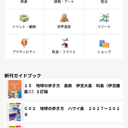
飲食
建築・アート
宿泊
イベント・観戦
世界遺産
リゾート
アクティビティ
鉄道・フライト
ショップ
新刊ガイドブック
１５ 地球の歩き方 島旅 伊豆大島 利島（伊豆諸
島①）３訂版
Ｃ０２ 地球の歩き方 ハワイ島 ２０２７～２０２
８