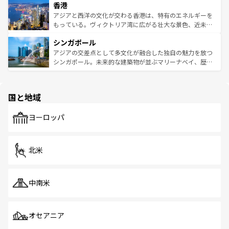
香港
とつ。フォーやバインミー、ベトナムコーヒーなどは、ぜ
の活気が交差している。北部ではチェンマイなどの山岳地
ひ現地で味わいたい。どの地域を訪れてもあたたかい人々
帯で自然と触れ合い、南部ではプーケットやクラビの美し
アジアと西洋の文化が交わる香港は、特有のエネルギーを
が旅行者を迎えてくれるので、きっと忘れられない旅にな
いビーチでリゾート気分を楽しむことができる。タイ料理
もっている。ヴィクトリア湾に広がる壮大な景色、近未来
るはずだ。 なお、新着のベトナム情報は
コンテンツ一覧
を
は世界的に有名で、屋台から高級レストランまで味覚を刺
的なアートスポット、そして歴史と現代が融合した町並
参照してほしい。
シンガポール
激する。気候は一年中温暖で、どの季節にも異なる楽しみ
み、どこを訪れても感動するはず。観光スポットが密集し
が待っている。親しみやすいタイの人々、仏教を中心とし
ており、効率よく見どころを回れるのも魅力。息をのむよ
アジアの交差点として多文化が融合した独自の魅力を放つ
た文化、そして多様な観光資源が、訪れる旅人を魅了し続
うな絶景から文化的な体験まで、香港を存分に楽しみ尽く
シンガポール。未来的な建築物が並ぶマリーナベイ、歴史
ける。 なお、新着のタイ情報は
コンテンツ一覧
を参照して
そう。 なお、新着の香港情報は
コンテンツ一覧
を参照して
と伝統を感じられるエスニックタウン、多数の緑豊かな公
ほしい。
ほしい。
園や自然保護区など、自然が調和した近代的な景観と文化
の多様性あふれるカラフルな町は、どこを歩いても新しい
国と地域
発見がある。さらに、治安のよさや充実した公共交通機関
も、旅行者にとっては魅力的なポイント。グルメも豊富
で、ホーカーズは地元の風情を楽しめる外せないスポット
ヨーロッパ
だ。訪れる人を飽きさせないシンガポールで、多様な魅力
を体感しよう。 なお、新着のシンガポール情報は
コンテン
ツ一覧
を参照してほしい。
北米
中南米
オセアニア