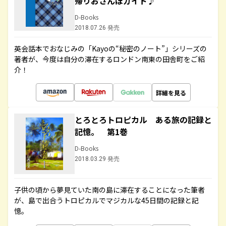
帰りおさんぽガイド♪
D-Books
2018.07.26 発売
英会話本でおなじみの「Kayoの“秘密のノート”」シリーズの
著者が、今度は自分の滞在するロンドン南東の田舎町をご紹
介！
詳細を見る
とろとろトロピカル ある旅の記録と
記憶。 第1巻
D-Books
2018.03.29 発売
子供の頃から夢見ていた南の島に滞在することになった筆者
が、島で出合うトロピカルでマジカルな45日間の記録と記
憶。