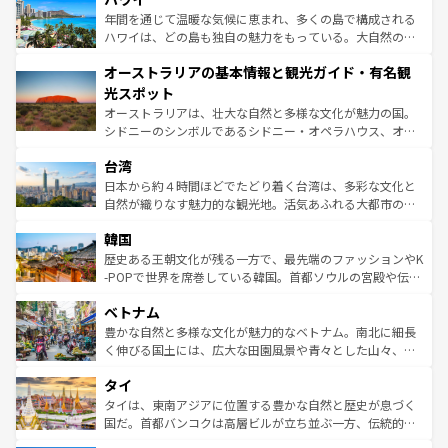
ンメントが詰まった刺激的なスポットだ。一方、アメリカ
年間を通じて温暖な気候に恵まれ、多くの島で構成される
西部には大自然が広がり、グランドキャニオンやイエロー
ハワイは、どの島も独自の魅力をもっている。大自然の神
ストーン国立公園といった絶景が堪能できる。さらに、南
秘を感じたいなら、火山が生み出した壮大な景観を誇るハ
オーストラリアの基本情報と観光ガイド・有名観
部のニューオーリンズでは、音楽と美食が融合した独特の
ワイ島は見逃せない。また、定番の観光地といえばオアフ
文化が魅力。旅行者はアメリカの各地域で異なる魅力を楽
島だが、静かな自然を求めるならマウイ島やカウアイ島が
光スポット
しみながら、その多様性と豊かな歴史を感じることができ
おすすめ。エメラルドグリーンに輝く海をはじめ、豊かな
オーストラリアは、壮大な自然と多様な文化が魅力の国。
るだろう。車でのロードトリップや列車の旅も、アメリカ
文化や歴史が息づいている。「アロハスピリット」と呼ば
シドニーのシンボルであるシドニー・オペラハウス、オー
ならではの贅沢な旅のスタイルだ。 なお、新着のアメリカ
れるおもてなしの心で訪れる人々を迎えてくれるハワイの
ストラリア東海岸北部に広がる大サンゴ礁地帯グレートバ
情報は
コンテンツ一覧
を参照してほしい。
人々、おいしいローカルフードやハワイアンミュージッ
台湾
リアリーフや大陸中央部にそびえるウルル（エアーズロッ
ク、伝統的なフラダンスなど、すべてがハワイの魅力を彩
ク）、タスマニアの美しい原生林やケアンズの熱帯雨林な
日本から約４時間ほどでたどり着く台湾は、多彩な文化と
っている。訪れるたびに新しい発見と感動が待っているハ
ど、見どころがたくさん。また、カフェやワイン、オージ
自然が織りなす魅力的な観光地。活気あふれる大都市の台
ワイを、存分に味わってほしい。 なお、新着のハワイ情報
ービーフなどの食文化も豊かで、美味しいものであふれて
北やノスタルジックな町並みが人気な九份（ジォウフェ
は
コンテンツ一覧
を参照してほしい。
韓国
いる。アクティビティも充実しており、サーフィンやダイ
ン）、静ひつな山岳地帯である台湾東部など、都市の喧騒
ビング、ハイキングなど、アウトドア好きにはたまらな
と山間の静けさが共存しており、訪れる人に新しい発見と
歴史ある王朝文化が残る一方で、最先端のファッションやK
い。オーストラリアの多彩な魅力を存分に味わいつくそ
驚きをもたらしてくれる。また、奥深い台湾の食文化も魅
-POPで世界を席巻している韓国。首都ソウルの宮殿や伝統
う。 なお、新着のオーストラリア情報は
コンテンツ一覧
を
力で、夜市などの屋台グルメから高級料理、ヘルシーで美
家屋が並ぶエリアでは韓国の歴史と文化に浸ることがで
参照してほしい。
ベトナム
容にもいいと評判のスイーツなど、バラエティ豊かな料理
き、地方に足を延ばせば四季折々の自然美を楽しむことが
が味わえる。 なお、新着の台湾情報は
コンテンツ一覧
を参
できる。そして、キムチや焼肉、絶品のストリートフード
豊かな自然と多様な文化が魅力的なベトナム。南北に細長
照してほしい。
まで、さまざまな韓国料理が待っている。夜には、韓国な
く伸びる国土には、広大な田園風景や青々とした山々、世
らではのナイトライフも堪能できる。あたたかいホスピタ
界遺産に登録された壮大な自然景観が点在し、都市部では
タイ
リティに包まれながら、韓国の多彩な魅力を心ゆくまで味
急速な発展と共に伝統が息づく。ハノイの古い町並みやホ
わってみてほしい。 なお、新着の韓国情報は
コンテンツ一
ーチミン市のフランス統治時代の建物も、独特の雰囲気を
タイは、東南アジアに位置する豊かな自然と歴史が息づく
覧
を参照してほしい。
醸し出している。また、バラエティの豊かさとおいしさで
国だ。首都バンコクは高層ビルが立ち並ぶ一方、伝統的な
世界中の食通を魅了してやまないベトナム料理も魅力のひ
寺院や市場がいたるところに点在し、古きよき文化と現代