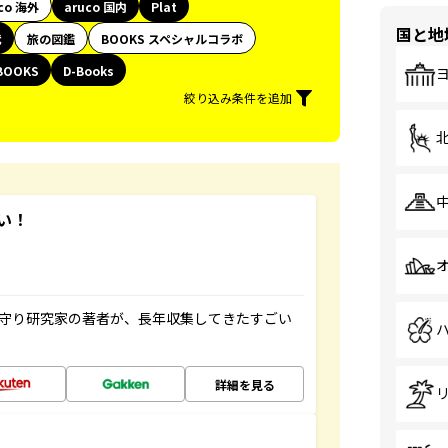
co 海外
aruco 国内
Plat
国と地
代
旅の図鑑
BOOKS スペシャルコラボ
BOOKS
D-Books
絞り込み条件を追加
い！
お守り研究家の著者が、長年収集してきたすごい
詳細を見る