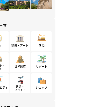
ーマ
食
建築・アート
宿泊
ト・
世界遺産
リゾート
戦
鉄道・
ビティ
ショップ
フライト