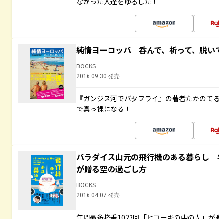
なかった人達をゆるした！
純情ヨーロッパ 呑んで、祈って、脱い
BOOKS
2016.09.30 発売
『ガンジス河でバタフライ』の著者たかのて
で真っ裸になる！
パラダイス山元の飛行機のある暮らし 年
が贈る空の過ごし方
BOOKS
2016.04.07 発売
年間最多搭乗1022回「ヒコーキの中の人」が