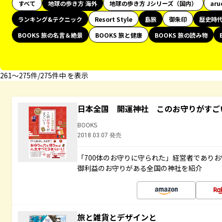
すべて
地球の歩き方 海外
地球の歩き方 Jシリーズ（国内）
aru
ランキング&テクニック
Resort Style
島旅
御朱印
歴史時
BOOKS 旅の名言＆絶景
BOOKS 旅と健康
BOOKS 旅の読み物
261〜275件/275件中 を表示
日本全国 開運神社 このお守りがすご
BOOKS
2018.03.07 発売
「700体のお守りに守られた」経営者であり
御利益のお守りがある全国の神社を紹介
旅と雑貨とデザインと