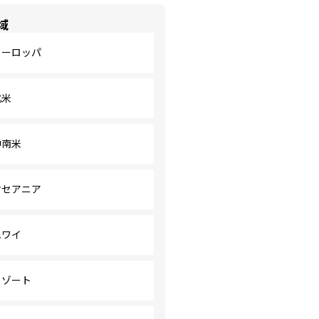
域
ヨーロッパ
北米
中南米
オセアニア
ハワイ
リゾート