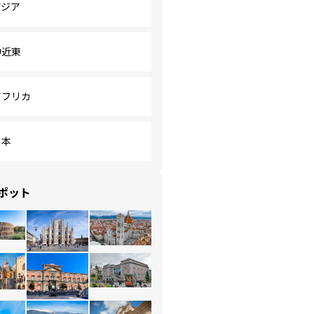
アジア
中近東
アフリカ
日本
ポット