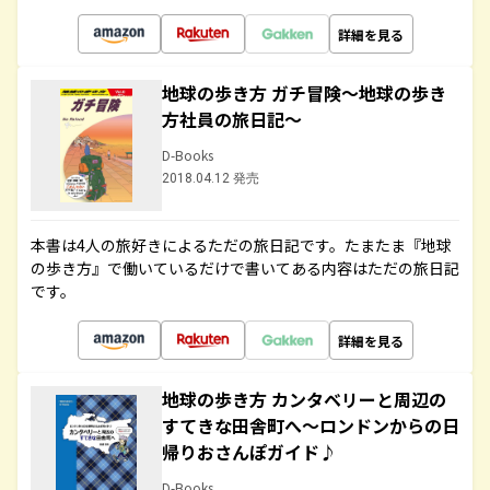
詳細を見る
地球の歩き方 ガチ冒険～地球の歩き
方社員の旅日記～
D-Books
2018.04.12 発売
本書は4人の旅好きによるただの旅日記です。たまたま『地球
の歩き方』で働いているだけで書いてある内容はただの旅日記
です。
詳細を見る
地球の歩き方 カンタベリーと周辺の
すてきな田舎町へ～ロンドンからの日
帰りおさんぽガイド♪
D-Books