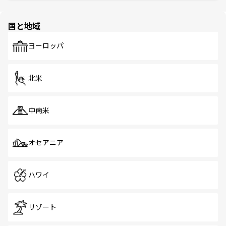
ほしい。
ほしい。
園や自然保護区など、自然が調和した近代的な景観と文化
の多様性あふれるカラフルな町は、どこを歩いても新しい
国と地域
発見がある。さらに、治安のよさや充実した公共交通機関
も、旅行者にとっては魅力的なポイント。グルメも豊富
で、ホーカーズは地元の風情を楽しめる外せないスポット
ヨーロッパ
だ。訪れる人を飽きさせないシンガポールで、多様な魅力
を体感しよう。 なお、新着のシンガポール情報は
コンテン
ツ一覧
を参照してほしい。
北米
中南米
オセアニア
ハワイ
リゾート