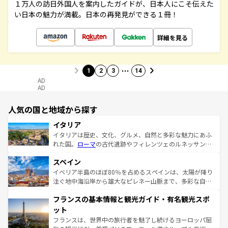
１万人の訪日外国人を案内したガイドが、日本人にこそ伝えた
い日本の魅力が満載。日本の再発見ができる１冊！
詳細を見る
…
1
2
3
14
AD
AD
人気の国と地域から探す
イタリア
イタリアは歴史、文化、グルメ、自然と多彩な魅力にあふ
れた国。
ローマ
の古代遺跡やフィレンツェのルネッサンス
美術、ヴェネツィアの運河など、歴史あるスポットはもち
スペイン
ろん、トスカーナの美しい田園風景やアマルフィ海岸の絶
景など、自然景観も見逃せない。観光の合間には、本場の
イベリア半島のほぼ80％を占めるスペインは、太陽が降り
ピザやパスタなど、絶品のイタリア料理を堪能することも
注ぐ地中海沿岸から雄大なピレネー山脈まで、多彩な自然
できる。朝目覚めてから夜眠るまで、すべての瞬間を楽し
と文化が詰まったヨーロッパ屈指の旅行先だ。多様な地域
フランスの基本情報と観光ガイド・有名観光スポ
ませてくれるイタリアで、忘れられない旅をしてみよう！
文化が根付くこの国では、情熱的なフラメンコ、熱気あふ
なお、新着のイタリア情報は
コンテンツ一覧
を参照してほ
れる闘牛、そして美味しいタパスが生活の一部となってい
ット
しい。
る。首都マドリードの洗練された雰囲気や、バルセロナの
フランスは、世界中の旅行者を魅了し続けるヨーロッパ屈
アートに溢れた街角から、地方では古代ローマ遺跡や中世