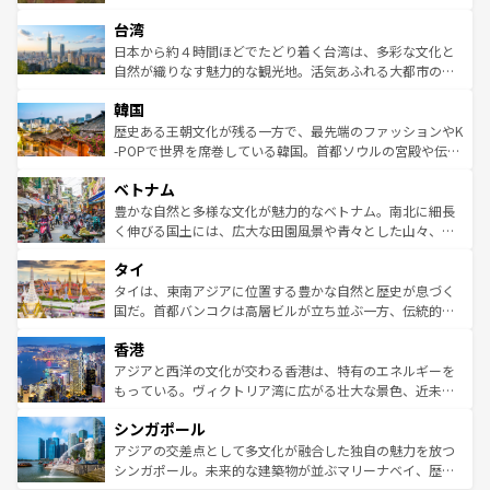
るだろう。車でのロードトリップや列車の旅も、アメリカ
文化や歴史が息づいている。「アロハスピリット」と呼ば
ストラリア東海岸北部に広がる大サンゴ礁地帯グレートバ
ならではの贅沢な旅のスタイルだ。 なお、新着のアメリカ
台湾
れるおもてなしの心で訪れる人々を迎えてくれるハワイの
リアリーフや大陸中央部にそびえるウルル（エアーズロッ
情報は
コンテンツ一覧
を参照してほしい。
人々、おいしいローカルフードやハワイアンミュージッ
ク）、タスマニアの美しい原生林やケアンズの熱帯雨林な
日本から約４時間ほどでたどり着く台湾は、多彩な文化と
ク、伝統的なフラダンスなど、すべてがハワイの魅力を彩
ど、見どころがたくさん。また、カフェやワイン、オージ
自然が織りなす魅力的な観光地。活気あふれる大都市の台
っている。訪れるたびに新しい発見と感動が待っているハ
ービーフなどの食文化も豊かで、美味しいものであふれて
北やノスタルジックな町並みが人気な九份（ジォウフェ
ワイを、存分に味わってほしい。 なお、新着のハワイ情報
韓国
いる。アクティビティも充実しており、サーフィンやダイ
ン）、静ひつな山岳地帯である台湾東部など、都市の喧騒
は
コンテンツ一覧
を参照してほしい。
ビング、ハイキングなど、アウトドア好きにはたまらな
と山間の静けさが共存しており、訪れる人に新しい発見と
歴史ある王朝文化が残る一方で、最先端のファッションやK
い。オーストラリアの多彩な魅力を存分に味わいつくそ
驚きをもたらしてくれる。また、奥深い台湾の食文化も魅
-POPで世界を席巻している韓国。首都ソウルの宮殿や伝統
う。 なお、新着のオーストラリア情報は
コンテンツ一覧
を
力で、夜市などの屋台グルメから高級料理、ヘルシーで美
家屋が並ぶエリアでは韓国の歴史と文化に浸ることがで
参照してほしい。
ベトナム
容にもいいと評判のスイーツなど、バラエティ豊かな料理
き、地方に足を延ばせば四季折々の自然美を楽しむことが
が味わえる。 なお、新着の台湾情報は
コンテンツ一覧
を参
できる。そして、キムチや焼肉、絶品のストリートフード
豊かな自然と多様な文化が魅力的なベトナム。南北に細長
照してほしい。
まで、さまざまな韓国料理が待っている。夜には、韓国な
く伸びる国土には、広大な田園風景や青々とした山々、世
らではのナイトライフも堪能できる。あたたかいホスピタ
界遺産に登録された壮大な自然景観が点在し、都市部では
タイ
リティに包まれながら、韓国の多彩な魅力を心ゆくまで味
急速な発展と共に伝統が息づく。ハノイの古い町並みやホ
わってみてほしい。 なお、新着の韓国情報は
コンテンツ一
ーチミン市のフランス統治時代の建物も、独特の雰囲気を
タイは、東南アジアに位置する豊かな自然と歴史が息づく
覧
を参照してほしい。
醸し出している。また、バラエティの豊かさとおいしさで
国だ。首都バンコクは高層ビルが立ち並ぶ一方、伝統的な
世界中の食通を魅了してやまないベトナム料理も魅力のひ
寺院や市場がいたるところに点在し、古きよき文化と現代
香港
とつ。フォーやバインミー、ベトナムコーヒーなどは、ぜ
の活気が交差している。北部ではチェンマイなどの山岳地
ひ現地で味わいたい。どの地域を訪れてもあたたかい人々
帯で自然と触れ合い、南部ではプーケットやクラビの美し
アジアと西洋の文化が交わる香港は、特有のエネルギーを
が旅行者を迎えてくれるので、きっと忘れられない旅にな
いビーチでリゾート気分を楽しむことができる。タイ料理
もっている。ヴィクトリア湾に広がる壮大な景色、近未来
るはずだ。 なお、新着のベトナム情報は
コンテンツ一覧
を
は世界的に有名で、屋台から高級レストランまで味覚を刺
的なアートスポット、そして歴史と現代が融合した町並
参照してほしい。
シンガポール
激する。気候は一年中温暖で、どの季節にも異なる楽しみ
み、どこを訪れても感動するはず。観光スポットが密集し
が待っている。親しみやすいタイの人々、仏教を中心とし
ており、効率よく見どころを回れるのも魅力。息をのむよ
アジアの交差点として多文化が融合した独自の魅力を放つ
た文化、そして多様な観光資源が、訪れる旅人を魅了し続
うな絶景から文化的な体験まで、香港を存分に楽しみ尽く
シンガポール。未来的な建築物が並ぶマリーナベイ、歴史
ける。 なお、新着のタイ情報は
コンテンツ一覧
を参照して
そう。 なお、新着の香港情報は
コンテンツ一覧
を参照して
と伝統を感じられるエスニックタウン、多数の緑豊かな公