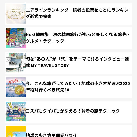
エアラインランキング 読者の投票をもとにランキン
グ形式で発表
Next韓国旅 次の韓国旅行がもっと楽しくなる 旅先・
グルメ・テクニック
旬な“あの人”が「旅」をテーマに語るインタビュー連
載 MY TRAVEL STORY
今、こんな旅がしてみたい！地球の歩き方が選ぶ2026
年絶対行くべき旅先30
コスパもタイパもかなえる！賢者の旅テクニック
地球の歩き方♥偏愛ハワイ