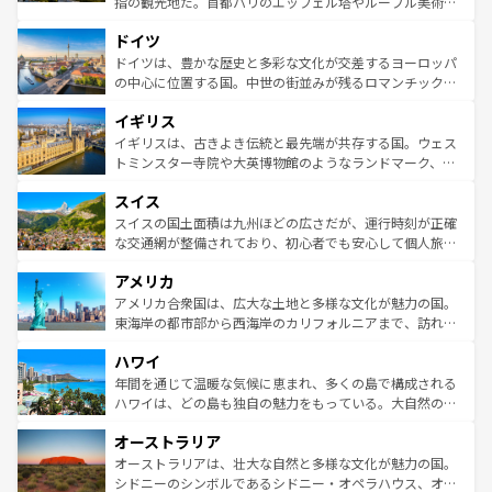
指の観光地だ。首都パリのエッフェル塔やルーブル美術館
の城塞都市、穏やかなビーチリゾートまで多彩な表情を見
といった象徴的なスポットから、田舎町の古風な美しさま
せる。地方によって風土や気候が異なるスペインはその個
ドイツ
で、幅広い魅力が詰まっている。華麗な宮殿、歴史的な大
性で訪れる人を魅了する。 なお、新着のスペイン情報は
コ
聖堂、美しいビーチ、そして豊かな自然が、訪れる者を心
ドイツは、豊かな歴史と多彩な文化が交差するヨーロッパ
ンテンツ一覧
を参照してほしい。
から魅了する。また、フランスは美食の国としても知ら
の中心に位置する国。中世の街並みが残るロマンチック街
れ、フランス料理はユネスコ無形文化遺産にも登録されて
道から、未来を先取りするようなモダンな都市まで多様な
イギリス
いる。シャンパンの発祥地であるランス、プロヴァンスの
顔を持つこの国は、どこを歩いても飽きることがない。ベ
香り高いラベンダー畑など、多彩な楽しみ方が可能だ。さ
ルリンの文化的活気、バイエルン州のアルプスの絶景、そ
イギリスは、古きよき伝統と最先端が共存する国。ウェス
らに、パリ以外の地域にも魅力が溢れており、どの街角に
してライン川沿いのワイン畑といった風景は必見。ビール
トミンスター寺院や大英博物館のようなランドマーク、歴
も豊かな歴史と文化が息づいている。パリ以外の個性あふ
とソーセージを味わいながら地元の人と過ごす楽しい時間
史ある大学都市、美しい丘陵地帯や牧歌的な風景など、エ
れる地方に足を運ぶとそれぞれで全く異なる文化を体験で
スイス
は、お酒好きな人にはぜひ体験してほしい。 なお、新着の
リアごとに異なる魅力がある。また、優雅なアフタヌーン
きるだろう。 なお、新着のフランス情報は
コンテンツ一覧
ドイツ情報は
コンテンツ一覧
を参照してほしい。
ティー、ビール好きにはたまらない英国パブ、サッカー観
スイスの国土面積は九州ほどの広さだが、運行時刻が正確
を参照してほしい。
戦など、本場だからこそできる体験も豊富。イギリスを旅
な交通網が整備されており、初心者でも安心して個人旅行
して楽しみつくそう。 なお、新着のイギリス情報は
コンテ
を楽しめる。日本同様に時刻表どおりの旅が可能だ。中世
アメリカ
ンツ一覧
を参照してほしい。
の建物がそのまま残る町や、スイスならではのユニークな
博物館もあり、アルプス観光だけでなく町歩きも満喫する
アメリカ合衆国は、広大な土地と多様な文化が魅力の国。
ことができる。国民の所得が高いため物価も高いが、旅行
東海岸の都市部から西海岸のカリフォルニアまで、訪れる
者向けの交通パス提供のサービスもあり、うまく活用すれ
場所ごとに異なる風景と体験が待っている。ニューヨーク
ハワイ
ば市内交通費無料で観光を楽しむこともできる。 なお、新
のような巨大都市は、観光、ショッピング、エンターテイ
着のスイス情報は
コンテンツ一覧
を参照してほしい。
ンメントが詰まった刺激的なスポットだ。一方、アメリカ
年間を通じて温暖な気候に恵まれ、多くの島で構成される
西部には大自然が広がり、グランドキャニオンやイエロー
ハワイは、どの島も独自の魅力をもっている。大自然の神
ストーン国立公園といった絶景が堪能できる。さらに、南
秘を感じたいなら、火山が生み出した壮大な景観を誇るハ
オーストラリア
部のニューオーリンズでは、音楽と美食が融合した独特の
ワイ島は見逃せない。また、定番の観光地といえばオアフ
文化が魅力。旅行者はアメリカの各地域で異なる魅力を楽
島だが、静かな自然を求めるならマウイ島やカウアイ島が
オーストラリアは、壮大な自然と多様な文化が魅力の国。
しみながら、その多様性と豊かな歴史を感じることができ
おすすめ。エメラルドグリーンに輝く海をはじめ、豊かな
シドニーのシンボルであるシドニー・オペラハウス、オー