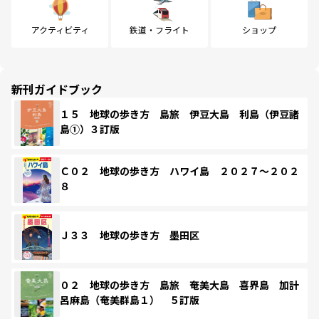
アクティビティ
鉄道・フライト
ショップ
新刊ガイドブック
１５ 地球の歩き方 島旅 伊豆大島 利島（伊豆諸
島①）３訂版
Ｃ０２ 地球の歩き方 ハワイ島 ２０２７～２０２
８
Ｊ３３ 地球の歩き方 墨田区
０２ 地球の歩き方 島旅 奄美大島 喜界島 加計
呂麻島（奄美群島１） ５訂版