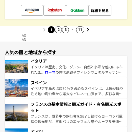
詳細を見る
…
1
2
3
11
AD
AD
人気の国と地域から探す
イタリア
イタリアは歴史、文化、グルメ、自然と多彩な魅力にあふ
れた国。
ローマ
の古代遺跡やフィレンツェのルネッサンス
美術、ヴェネツィアの運河など、歴史あるスポットはもち
スペイン
ろん、トスカーナの美しい田園風景やアマルフィ海岸の絶
景など、自然景観も見逃せない。観光の合間には、本場の
イベリア半島のほぼ80％を占めるスペインは、太陽が降り
ピザやパスタなど、絶品のイタリア料理を堪能することも
注ぐ地中海沿岸から雄大なピレネー山脈まで、多彩な自然
できる。朝目覚めてから夜眠るまで、すべての瞬間を楽し
と文化が詰まったヨーロッパ屈指の旅行先だ。多様な地域
フランスの基本情報と観光ガイド・有名観光スポ
ませてくれるイタリアで、忘れられない旅をしてみよう！
文化が根付くこの国では、情熱的なフラメンコ、熱気あふ
なお、新着のイタリア情報は
コンテンツ一覧
を参照してほ
れる闘牛、そして美味しいタパスが生活の一部となってい
ット
しい。
る。首都マドリードの洗練された雰囲気や、バルセロナの
フランスは、世界中の旅行者を魅了し続けるヨーロッパ屈
アートに溢れた街角から、地方では古代ローマ遺跡や中世
指の観光地だ。首都パリのエッフェル塔やルーブル美術館
の城塞都市、穏やかなビーチリゾートまで多彩な表情を見
といった象徴的なスポットから、田舎町の古風な美しさま
せる。地方によって風土や気候が異なるスペインはその個
ドイツ
で、幅広い魅力が詰まっている。華麗な宮殿、歴史的な大