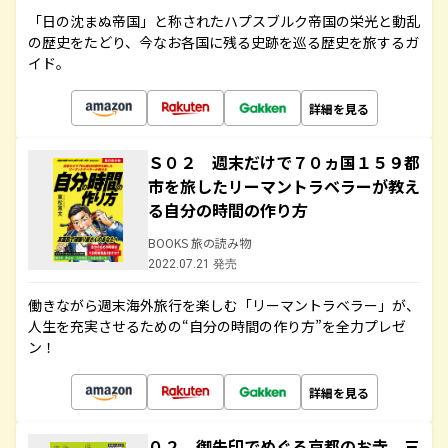
「日の沈まぬ帝国」と称されたハプスブルク帝国の栄光と動乱
の歴史をたどり、今なお各国に残る史跡を巡る歴史を旅するガ
イド。
詳細を見る
Ｓ０２ 週末だけで７０ヵ国１５９都
市を旅したリーマントラベラーが教え
る自分の時間の作り方
BOOKS 旅の読み物
2022.07.21 発売
働きながら週末海外旅行を楽しむ「リーマントラベラー」が、
人生を充実させるための“自分の時間の作り方”を全力プレゼ
ン！
詳細を見る
０２ 御朱印でめぐる京都のお寺 三