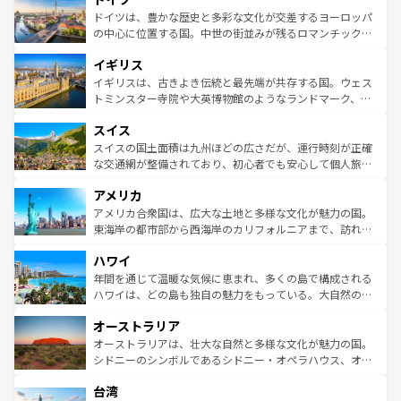
性で訪れる人を魅了する。 なお、新着のスペイン情報は
コ
聖堂、美しいビーチ、そして豊かな自然が、訪れる者を心
ドイツは、豊かな歴史と多彩な文化が交差するヨーロッパ
ンテンツ一覧
を参照してほしい。
から魅了する。また、フランスは美食の国としても知ら
の中心に位置する国。中世の街並みが残るロマンチック街
れ、フランス料理はユネスコ無形文化遺産にも登録されて
道から、未来を先取りするようなモダンな都市まで多様な
イギリス
いる。シャンパンの発祥地であるランス、プロヴァンスの
顔を持つこの国は、どこを歩いても飽きることがない。ベ
香り高いラベンダー畑など、多彩な楽しみ方が可能だ。さ
ルリンの文化的活気、バイエルン州のアルプスの絶景、そ
イギリスは、古きよき伝統と最先端が共存する国。ウェス
らに、パリ以外の地域にも魅力が溢れており、どの街角に
してライン川沿いのワイン畑といった風景は必見。ビール
トミンスター寺院や大英博物館のようなランドマーク、歴
も豊かな歴史と文化が息づいている。パリ以外の個性あふ
とソーセージを味わいながら地元の人と過ごす楽しい時間
史ある大学都市、美しい丘陵地帯や牧歌的な風景など、エ
れる地方に足を運ぶとそれぞれで全く異なる文化を体験で
スイス
は、お酒好きな人にはぜひ体験してほしい。 なお、新着の
リアごとに異なる魅力がある。また、優雅なアフタヌーン
きるだろう。 なお、新着のフランス情報は
コンテンツ一覧
ドイツ情報は
コンテンツ一覧
を参照してほしい。
ティー、ビール好きにはたまらない英国パブ、サッカー観
スイスの国土面積は九州ほどの広さだが、運行時刻が正確
を参照してほしい。
戦など、本場だからこそできる体験も豊富。イギリスを旅
な交通網が整備されており、初心者でも安心して個人旅行
して楽しみつくそう。 なお、新着のイギリス情報は
コンテ
を楽しめる。日本同様に時刻表どおりの旅が可能だ。中世
アメリカ
ンツ一覧
を参照してほしい。
の建物がそのまま残る町や、スイスならではのユニークな
博物館もあり、アルプス観光だけでなく町歩きも満喫する
アメリカ合衆国は、広大な土地と多様な文化が魅力の国。
ことができる。国民の所得が高いため物価も高いが、旅行
東海岸の都市部から西海岸のカリフォルニアまで、訪れる
者向けの交通パス提供のサービスもあり、うまく活用すれ
場所ごとに異なる風景と体験が待っている。ニューヨーク
ハワイ
ば市内交通費無料で観光を楽しむこともできる。 なお、新
のような巨大都市は、観光、ショッピング、エンターテイ
着のスイス情報は
コンテンツ一覧
を参照してほしい。
ンメントが詰まった刺激的なスポットだ。一方、アメリカ
年間を通じて温暖な気候に恵まれ、多くの島で構成される
西部には大自然が広がり、グランドキャニオンやイエロー
ハワイは、どの島も独自の魅力をもっている。大自然の神
ストーン国立公園といった絶景が堪能できる。さらに、南
秘を感じたいなら、火山が生み出した壮大な景観を誇るハ
オーストラリア
部のニューオーリンズでは、音楽と美食が融合した独特の
ワイ島は見逃せない。また、定番の観光地といえばオアフ
文化が魅力。旅行者はアメリカの各地域で異なる魅力を楽
島だが、静かな自然を求めるならマウイ島やカウアイ島が
オーストラリアは、壮大な自然と多様な文化が魅力の国。
しみながら、その多様性と豊かな歴史を感じることができ
おすすめ。エメラルドグリーンに輝く海をはじめ、豊かな
シドニーのシンボルであるシドニー・オペラハウス、オー
るだろう。車でのロードトリップや列車の旅も、アメリカ
文化や歴史が息づいている。「アロハスピリット」と呼ば
ストラリア東海岸北部に広がる大サンゴ礁地帯グレートバ
ならではの贅沢な旅のスタイルだ。 なお、新着のアメリカ
台湾
れるおもてなしの心で訪れる人々を迎えてくれるハワイの
リアリーフや大陸中央部にそびえるウルル（エアーズロッ