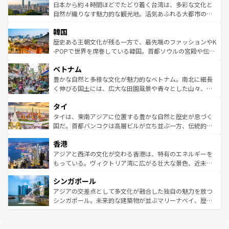
情報は
コンテンツ一覧
を参照してほしい。
人々、おいしいローカルフードやハワイアンミュージッ
ク）、タスマニアの美しい原生林やケアンズの熱帯雨林な
日本から約４時間ほどでたどり着く台湾は、多彩な文化と
ク、伝統的なフラダンスなど、すべてがハワイの魅力を彩
ど、見どころがたくさん。また、カフェやワイン、オージ
自然が織りなす魅力的な観光地。活気あふれる大都市の台
っている。訪れるたびに新しい発見と感動が待っているハ
ービーフなどの食文化も豊かで、美味しいものであふれて
北やノスタルジックな町並みが人気な九份（ジォウフェ
ワイを、存分に味わってほしい。 なお、新着のハワイ情報
韓国
いる。アクティビティも充実しており、サーフィンやダイ
ン）、静ひつな山岳地帯である台湾東部など、都市の喧騒
は
コンテンツ一覧
を参照してほしい。
ビング、ハイキングなど、アウトドア好きにはたまらな
と山間の静けさが共存しており、訪れる人に新しい発見と
歴史ある王朝文化が残る一方で、最先端のファッションやK
い。オーストラリアの多彩な魅力を存分に味わいつくそ
驚きをもたらしてくれる。また、奥深い台湾の食文化も魅
-POPで世界を席巻している韓国。首都ソウルの宮殿や伝統
う。 なお、新着のオーストラリア情報は
コンテンツ一覧
を
力で、夜市などの屋台グルメから高級料理、ヘルシーで美
家屋が並ぶエリアでは韓国の歴史と文化に浸ることがで
参照してほしい。
ベトナム
容にもいいと評判のスイーツなど、バラエティ豊かな料理
き、地方に足を延ばせば四季折々の自然美を楽しむことが
が味わえる。 なお、新着の台湾情報は
コンテンツ一覧
を参
できる。そして、キムチや焼肉、絶品のストリートフード
豊かな自然と多様な文化が魅力的なベトナム。南北に細長
照してほしい。
まで、さまざまな韓国料理が待っている。夜には、韓国な
く伸びる国土には、広大な田園風景や青々とした山々、世
らではのナイトライフも堪能できる。あたたかいホスピタ
界遺産に登録された壮大な自然景観が点在し、都市部では
タイ
リティに包まれながら、韓国の多彩な魅力を心ゆくまで味
急速な発展と共に伝統が息づく。ハノイの古い町並みやホ
わってみてほしい。 なお、新着の韓国情報は
コンテンツ一
ーチミン市のフランス統治時代の建物も、独特の雰囲気を
タイは、東南アジアに位置する豊かな自然と歴史が息づく
覧
を参照してほしい。
醸し出している。また、バラエティの豊かさとおいしさで
国だ。首都バンコクは高層ビルが立ち並ぶ一方、伝統的な
世界中の食通を魅了してやまないベトナム料理も魅力のひ
寺院や市場がいたるところに点在し、古きよき文化と現代
香港
とつ。フォーやバインミー、ベトナムコーヒーなどは、ぜ
の活気が交差している。北部ではチェンマイなどの山岳地
ひ現地で味わいたい。どの地域を訪れてもあたたかい人々
帯で自然と触れ合い、南部ではプーケットやクラビの美し
アジアと西洋の文化が交わる香港は、特有のエネルギーを
が旅行者を迎えてくれるので、きっと忘れられない旅にな
いビーチでリゾート気分を楽しむことができる。タイ料理
もっている。ヴィクトリア湾に広がる壮大な景色、近未来
るはずだ。 なお、新着のベトナム情報は
コンテンツ一覧
を
は世界的に有名で、屋台から高級レストランまで味覚を刺
的なアートスポット、そして歴史と現代が融合した町並
参照してほしい。
シンガポール
激する。気候は一年中温暖で、どの季節にも異なる楽しみ
み、どこを訪れても感動するはず。観光スポットが密集し
が待っている。親しみやすいタイの人々、仏教を中心とし
ており、効率よく見どころを回れるのも魅力。息をのむよ
アジアの交差点として多文化が融合した独自の魅力を放つ
た文化、そして多様な観光資源が、訪れる旅人を魅了し続
うな絶景から文化的な体験まで、香港を存分に楽しみ尽く
シンガポール。未来的な建築物が並ぶマリーナベイ、歴史
ける。 なお、新着のタイ情報は
コンテンツ一覧
を参照して
そう。 なお、新着の香港情報は
コンテンツ一覧
を参照して
と伝統を感じられるエスニックタウン、多数の緑豊かな公
ほしい。
ほしい。
園や自然保護区など、自然が調和した近代的な景観と文化
の多様性あふれるカラフルな町は、どこを歩いても新しい