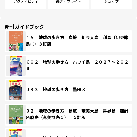
アクティビティ
鉄道・フライト
ショップ
新刊ガイドブック
１５ 地球の歩き方 島旅 伊豆大島 利島（伊豆諸
島①）３訂版
Ｃ０２ 地球の歩き方 ハワイ島 ２０２７～２０２
８
Ｊ３３ 地球の歩き方 墨田区
０２ 地球の歩き方 島旅 奄美大島 喜界島 加計
呂麻島（奄美群島１） ５訂版