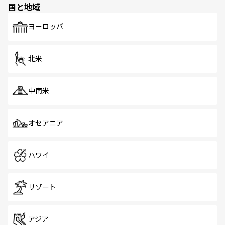
国と地域
発見がある。さらに、治安のよさや充実した公共交通機関
も、旅行者にとっては魅力的なポイント。グルメも豊富
で、ホーカーズは地元の風情を楽しめる外せないスポット
ヨーロッパ
だ。訪れる人を飽きさせないシンガポールで、多様な魅力
を体感しよう。 なお、新着のシンガポール情報は
コンテン
ツ一覧
を参照してほしい。
北米
中南米
オセアニア
ハワイ
リゾート
アジア