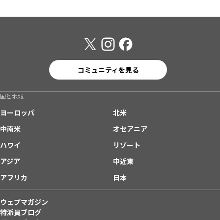
コミュニティを見る
国と地域
ヨーロッパ
北米
中南米
オセアニア
ハワイ
リゾート
アジア
中近東
アフリカ
日本
ウェブマガジン
特派員ブログ