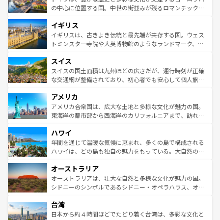
性で訪れる人を魅了する。 なお、新着のスペイン情報は
コ
から魅了する。また、フランスは美食の国としても知ら
の中心に位置する国。中世の街並みが残るロマンチック街
ンテンツ一覧
を参照してほしい。
れ、フランス料理はユネスコ無形文化遺産にも登録されて
道から、未来を先取りするようなモダンな都市まで多様な
イギリス
いる。シャンパンの発祥地であるランス、プロヴァンスの
顔を持つこの国は、どこを歩いても飽きることがない。ベ
香り高いラベンダー畑など、多彩な楽しみ方が可能だ。さ
ルリンの文化的活気、バイエルン州のアルプスの絶景、そ
イギリスは、古きよき伝統と最先端が共存する国。ウェス
らに、パリ以外の地域にも魅力が溢れており、どの街角に
してライン川沿いのワイン畑といった風景は必見。ビール
トミンスター寺院や大英博物館のようなランドマーク、歴
も豊かな歴史と文化が息づいている。パリ以外の個性あふ
とソーセージを味わいながら地元の人と過ごす楽しい時間
史ある大学都市、美しい丘陵地帯や牧歌的な風景など、エ
れる地方に足を運ぶとそれぞれで全く異なる文化を体験で
スイス
は、お酒好きな人にはぜひ体験してほしい。 なお、新着の
リアごとに異なる魅力がある。また、優雅なアフタヌーン
きるだろう。 なお、新着のフランス情報は
コンテンツ一覧
ドイツ情報は
コンテンツ一覧
を参照してほしい。
ティー、ビール好きにはたまらない英国パブ、サッカー観
スイスの国土面積は九州ほどの広さだが、運行時刻が正確
を参照してほしい。
戦など、本場だからこそできる体験も豊富。イギリスを旅
な交通網が整備されており、初心者でも安心して個人旅行
して楽しみつくそう。 なお、新着のイギリス情報は
コンテ
を楽しめる。日本同様に時刻表どおりの旅が可能だ。中世
アメリカ
ンツ一覧
を参照してほしい。
の建物がそのまま残る町や、スイスならではのユニークな
博物館もあり、アルプス観光だけでなく町歩きも満喫する
アメリカ合衆国は、広大な土地と多様な文化が魅力の国。
ことができる。国民の所得が高いため物価も高いが、旅行
東海岸の都市部から西海岸のカリフォルニアまで、訪れる
者向けの交通パス提供のサービスもあり、うまく活用すれ
場所ごとに異なる風景と体験が待っている。ニューヨーク
ハワイ
ば市内交通費無料で観光を楽しむこともできる。 なお、新
のような巨大都市は、観光、ショッピング、エンターテイ
着のスイス情報は
コンテンツ一覧
を参照してほしい。
ンメントが詰まった刺激的なスポットだ。一方、アメリカ
年間を通じて温暖な気候に恵まれ、多くの島で構成される
西部には大自然が広がり、グランドキャニオンやイエロー
ハワイは、どの島も独自の魅力をもっている。大自然の神
ストーン国立公園といった絶景が堪能できる。さらに、南
秘を感じたいなら、火山が生み出した壮大な景観を誇るハ
オーストラリア
部のニューオーリンズでは、音楽と美食が融合した独特の
ワイ島は見逃せない。また、定番の観光地といえばオアフ
文化が魅力。旅行者はアメリカの各地域で異なる魅力を楽
島だが、静かな自然を求めるならマウイ島やカウアイ島が
オーストラリアは、壮大な自然と多様な文化が魅力の国。
しみながら、その多様性と豊かな歴史を感じることができ
おすすめ。エメラルドグリーンに輝く海をはじめ、豊かな
シドニーのシンボルであるシドニー・オペラハウス、オー
るだろう。車でのロードトリップや列車の旅も、アメリカ
文化や歴史が息づいている。「アロハスピリット」と呼ば
ストラリア東海岸北部に広がる大サンゴ礁地帯グレートバ
ならではの贅沢な旅のスタイルだ。 なお、新着のアメリカ
台湾
れるおもてなしの心で訪れる人々を迎えてくれるハワイの
リアリーフや大陸中央部にそびえるウルル（エアーズロッ
情報は
コンテンツ一覧
を参照してほしい。
人々、おいしいローカルフードやハワイアンミュージッ
ク）、タスマニアの美しい原生林やケアンズの熱帯雨林な
日本から約４時間ほどでたどり着く台湾は、多彩な文化と