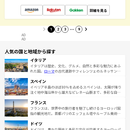
詳細を見る
…
1
2
3
9
AD
AD
人気の国と地域から探す
イタリア
イタリアは歴史、文化、グルメ、自然と多彩な魅力にあふ
れた国。
ローマ
の古代遺跡やフィレンツェのルネッサンス
美術、ヴェネツィアの運河など、歴史あるスポットはもち
スペイン
ろん、トスカーナの美しい田園風景やアマルフィ海岸の絶
景など、自然景観も見逃せない。観光の合間には、本場の
イベリア半島のほぼ80％を占めるスペインは、太陽が降り
ピザやパスタなど、絶品のイタリア料理を堪能することも
注ぐ地中海沿岸から雄大なピレネー山脈まで、多彩な自然
できる。朝目覚めてから夜眠るまで、すべての瞬間を楽し
と文化が詰まったヨーロッパ屈指の旅行先だ。多様な地域
フランス
ませてくれるイタリアで、忘れられない旅をしてみよう！
文化が根付くこの国では、情熱的なフラメンコ、熱気あふ
なお、新着のイタリア情報は
コンテンツ一覧
を参照してほ
れる闘牛、そして美味しいタパスが生活の一部となってい
フランスは、世界中の旅行者を魅了し続けるヨーロッパ屈
しい。
る。首都マドリードの洗練された雰囲気や、バルセロナの
指の観光地だ。首都パリのエッフェル塔やルーブル美術館
アートに溢れた街角から、地方では古代ローマ遺跡や中世
といった象徴的なスポットから、田舎町の古風な美しさま
ドイツ
の城塞都市、穏やかなビーチリゾートまで多彩な表情を見
で、幅広い魅力が詰まっている。華麗な宮殿、歴史的な大
せる。地方によって風土や気候が異なるスペインはその個
聖堂、美しいビーチ、そして豊かな自然が、訪れる者を心
ドイツは、豊かな歴史と多彩な文化が交差するヨーロッパ