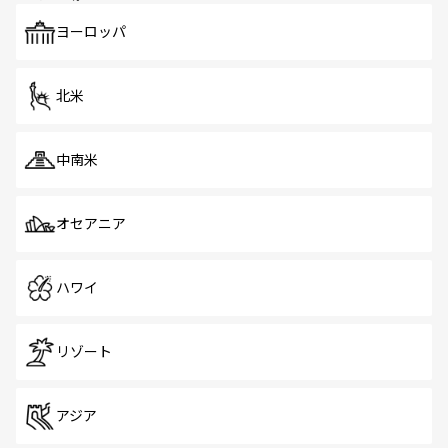
も、旅行者にとっては魅力的なポイント。グルメも豊富
で、ホーカーズは地元の風情を楽しめる外せないスポット
ヨーロッパ
だ。訪れる人を飽きさせないシンガポールで、多様な魅力
を体感しよう。 なお、新着のシンガポール情報は
コンテン
ツ一覧
を参照してほしい。
北米
中南米
オセアニア
ハワイ
リゾート
アジア