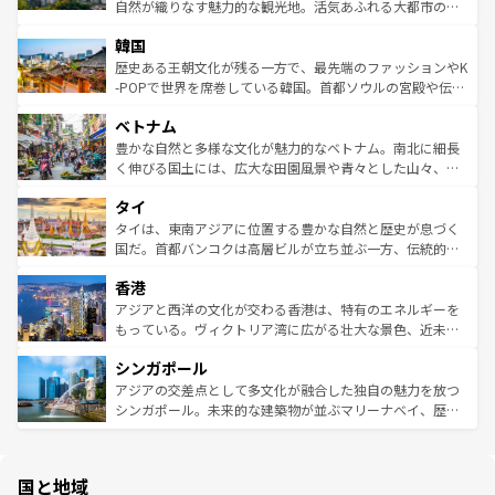
ク、伝統的なフラダンスなど、すべてがハワイの魅力を彩
ど、見どころがたくさん。また、カフェやワイン、オージ
自然が織りなす魅力的な観光地。活気あふれる大都市の台
っている。訪れるたびに新しい発見と感動が待っているハ
ービーフなどの食文化も豊かで、美味しいものであふれて
北やノスタルジックな町並みが人気な九份（ジォウフェ
ワイを、存分に味わってほしい。 なお、新着のハワイ情報
韓国
いる。アクティビティも充実しており、サーフィンやダイ
ン）、静ひつな山岳地帯である台湾東部など、都市の喧騒
は
コンテンツ一覧
を参照してほしい。
ビング、ハイキングなど、アウトドア好きにはたまらな
と山間の静けさが共存しており、訪れる人に新しい発見と
歴史ある王朝文化が残る一方で、最先端のファッションやK
い。オーストラリアの多彩な魅力を存分に味わいつくそ
驚きをもたらしてくれる。また、奥深い台湾の食文化も魅
-POPで世界を席巻している韓国。首都ソウルの宮殿や伝統
う。 なお、新着のオーストラリア情報は
コンテンツ一覧
を
力で、夜市などの屋台グルメから高級料理、ヘルシーで美
家屋が並ぶエリアでは韓国の歴史と文化に浸ることがで
参照してほしい。
ベトナム
容にもいいと評判のスイーツなど、バラエティ豊かな料理
き、地方に足を延ばせば四季折々の自然美を楽しむことが
が味わえる。 なお、新着の台湾情報は
コンテンツ一覧
を参
できる。そして、キムチや焼肉、絶品のストリートフード
豊かな自然と多様な文化が魅力的なベトナム。南北に細長
照してほしい。
まで、さまざまな韓国料理が待っている。夜には、韓国な
く伸びる国土には、広大な田園風景や青々とした山々、世
らではのナイトライフも堪能できる。あたたかいホスピタ
界遺産に登録された壮大な自然景観が点在し、都市部では
タイ
リティに包まれながら、韓国の多彩な魅力を心ゆくまで味
急速な発展と共に伝統が息づく。ハノイの古い町並みやホ
わってみてほしい。 なお、新着の韓国情報は
コンテンツ一
ーチミン市のフランス統治時代の建物も、独特の雰囲気を
タイは、東南アジアに位置する豊かな自然と歴史が息づく
覧
を参照してほしい。
醸し出している。また、バラエティの豊かさとおいしさで
国だ。首都バンコクは高層ビルが立ち並ぶ一方、伝統的な
世界中の食通を魅了してやまないベトナム料理も魅力のひ
寺院や市場がいたるところに点在し、古きよき文化と現代
香港
とつ。フォーやバインミー、ベトナムコーヒーなどは、ぜ
の活気が交差している。北部ではチェンマイなどの山岳地
ひ現地で味わいたい。どの地域を訪れてもあたたかい人々
帯で自然と触れ合い、南部ではプーケットやクラビの美し
アジアと西洋の文化が交わる香港は、特有のエネルギーを
が旅行者を迎えてくれるので、きっと忘れられない旅にな
いビーチでリゾート気分を楽しむことができる。タイ料理
もっている。ヴィクトリア湾に広がる壮大な景色、近未来
るはずだ。 なお、新着のベトナム情報は
コンテンツ一覧
を
は世界的に有名で、屋台から高級レストランまで味覚を刺
的なアートスポット、そして歴史と現代が融合した町並
参照してほしい。
シンガポール
激する。気候は一年中温暖で、どの季節にも異なる楽しみ
み、どこを訪れても感動するはず。観光スポットが密集し
が待っている。親しみやすいタイの人々、仏教を中心とし
ており、効率よく見どころを回れるのも魅力。息をのむよ
アジアの交差点として多文化が融合した独自の魅力を放つ
た文化、そして多様な観光資源が、訪れる旅人を魅了し続
うな絶景から文化的な体験まで、香港を存分に楽しみ尽く
シンガポール。未来的な建築物が並ぶマリーナベイ、歴史
ける。 なお、新着のタイ情報は
コンテンツ一覧
を参照して
そう。 なお、新着の香港情報は
コンテンツ一覧
を参照して
と伝統を感じられるエスニックタウン、多数の緑豊かな公
ほしい。
ほしい。
園や自然保護区など、自然が調和した近代的な景観と文化
の多様性あふれるカラフルな町は、どこを歩いても新しい
国と地域
発見がある。さらに、治安のよさや充実した公共交通機関