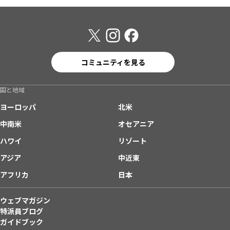
コミュニティを見る
国と地域
ヨーロッパ
北米
中南米
オセアニア
ハワイ
リゾート
アジア
中近東
アフリカ
日本
ウェブマガジン
特派員ブログ
ガイドブック