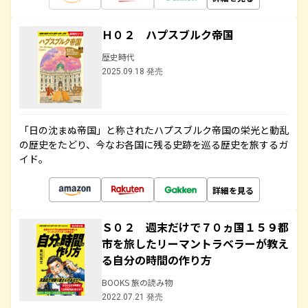
Ｈ０２ ハプスブルク帝国
歴史時代
2025.09.18 発売
「日の沈まぬ帝国」と称されたハプスブルク帝国の栄光と動乱
の歴史をたどり、今なお各国に残る史跡を巡る歴史を旅するガ
イド。
詳細を見る
Ｓ０２ 週末だけで７０ヵ国１５９都
市を旅したリーマントラベラーが教え
る自分の時間の作り方
BOOKS 旅の読み物
2022.07.21 発売