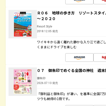
Ｒ０６ 地球の歩き方 リゾートスタイ
～２０２０
Resort Style
2018.12.05 発売
ワイキキから遠く離れた静かな入り江で過ご
くままにドライブを楽しむ
０７ 御朱印でめぐる全国の神社 週末
御朱印
2026.07.13 発売
『御利益と御朱印』が凄い、を基準に全国7万
ツウも納得の1冊です。