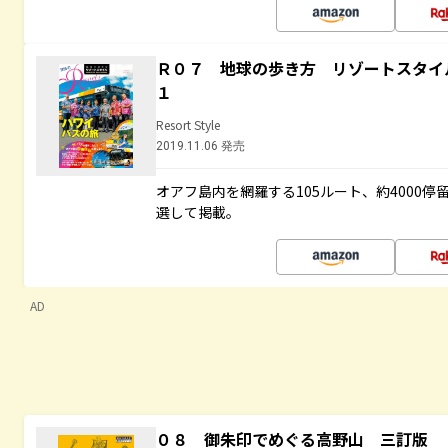
Ｒ０７ 地球の歩き方 リゾートスタイ
１
Resort Style
2019.11.06 発売
オアフ島内を網羅する105ルート、約4000
選して掲載。
AD
０８ 御朱印でめぐる高野山 三訂版