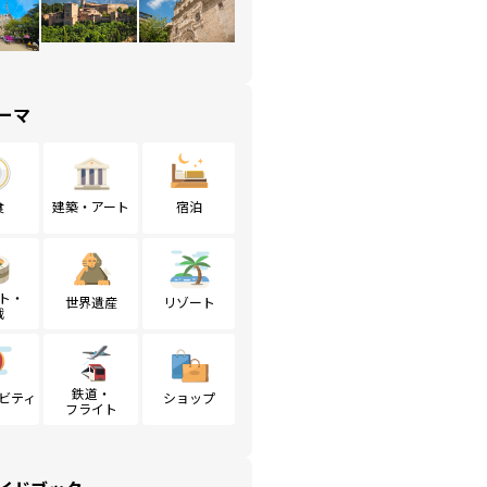
ーマ
食
建築・アート
宿泊
ト・
世界遺産
リゾート
戦
鉄道・
ビティ
ショップ
フライト