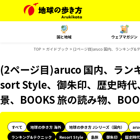
国と地域
ウェブマガジン
TOP
ガイドブック
(2ページ目)aruco 国内、ランキング&
(2ページ目)aruco 国内、ラ
sort Style、御朱印、歴史時
景、BOOKS 旅の読み物、BO
すべて
地球の歩き方 海外
地球の歩き方 Jシリーズ（国内）
aru
ランキング&テクニック
Resort Style
島旅
御朱印
歴史時代