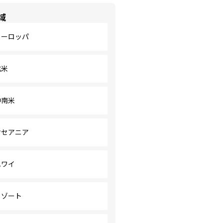
域
ヨーロッパ
北米
中南米
オセアニア
ハワイ
リゾート