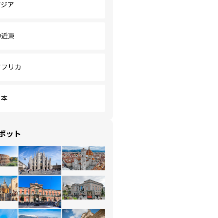
アジア
中近東
アフリカ
日本
ポット