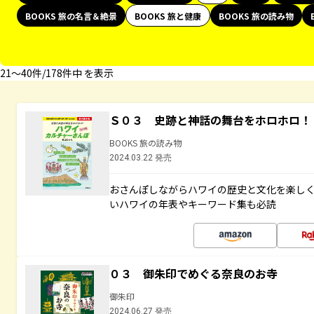
BOOKS 旅の名言＆絶景
BOOKS 旅と健康
BOOKS 旅の読み物
21〜40件/178件中 を表示
Ｓ０３ 史跡と神話の舞台をホロホロ！
BOOKS 旅の読み物
2024.03.22 発売
おさんぽしながらハワイの歴史と文化を楽し
いハワイの年表やキーワード集も必読
０３ 御朱印でめぐる奈良のお寺
御朱印
2024.06.27 発売