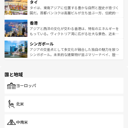
タイ
リティに包まれながら、韓国の多彩な魅力を心ゆくまで味
急速な発展と共に伝統が息づく。ハノイの古い町並みやホ
わってみてほしい。 なお、新着の韓国情報は
コンテンツ一
ーチミン市のフランス統治時代の建物も、独特の雰囲気を
タイは、東南アジアに位置する豊かな自然と歴史が息づく
覧
を参照してほしい。
醸し出している。また、バラエティの豊かさとおいしさで
国だ。首都バンコクは高層ビルが立ち並ぶ一方、伝統的な
世界中の食通を魅了してやまないベトナム料理も魅力のひ
寺院や市場がいたるところに点在し、古きよき文化と現代
香港
とつ。フォーやバインミー、ベトナムコーヒーなどは、ぜ
の活気が交差している。北部ではチェンマイなどの山岳地
ひ現地で味わいたい。どの地域を訪れてもあたたかい人々
帯で自然と触れ合い、南部ではプーケットやクラビの美し
アジアと西洋の文化が交わる香港は、特有のエネルギーを
が旅行者を迎えてくれるので、きっと忘れられない旅にな
いビーチでリゾート気分を楽しむことができる。タイ料理
もっている。ヴィクトリア湾に広がる壮大な景色、近未来
るはずだ。 なお、新着のベトナム情報は
コンテンツ一覧
を
は世界的に有名で、屋台から高級レストランまで味覚を刺
的なアートスポット、そして歴史と現代が融合した町並
参照してほしい。
シンガポール
激する。気候は一年中温暖で、どの季節にも異なる楽しみ
み、どこを訪れても感動するはず。観光スポットが密集し
が待っている。親しみやすいタイの人々、仏教を中心とし
ており、効率よく見どころを回れるのも魅力。息をのむよ
アジアの交差点として多文化が融合した独自の魅力を放つ
た文化、そして多様な観光資源が、訪れる旅人を魅了し続
うな絶景から文化的な体験まで、香港を存分に楽しみ尽く
シンガポール。未来的な建築物が並ぶマリーナベイ、歴史
ける。 なお、新着のタイ情報は
コンテンツ一覧
を参照して
そう。 なお、新着の香港情報は
コンテンツ一覧
を参照して
と伝統を感じられるエスニックタウン、多数の緑豊かな公
ほしい。
ほしい。
園や自然保護区など、自然が調和した近代的な景観と文化
の多様性あふれるカラフルな町は、どこを歩いても新しい
国と地域
発見がある。さらに、治安のよさや充実した公共交通機関
も、旅行者にとっては魅力的なポイント。グルメも豊富
で、ホーカーズは地元の風情を楽しめる外せないスポット
ヨーロッパ
だ。訪れる人を飽きさせないシンガポールで、多様な魅力
を体感しよう。 なお、新着のシンガポール情報は
コンテン
ツ一覧
を参照してほしい。
北米
中南米