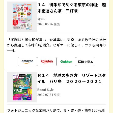
１４ 御朱印でめぐる東京の神社 週
末開運さんぽ 三訂版
御朱印
2025.05.26 発売
「御利益と御朱印が凄い」を基準に、東京にある数千社の神社
から厳選して御朱印を紹介。ビギナーに優しく、ツウも納得の
一冊。
詳細を見る
Ｒ１４ 地球の歩き方 リゾートスタ
イル バリ島 ２０２０～２０２１
Resort Style
2019.07.24 発売
フォトジェニックな楽園バリ島で、食・買・遊・癒を120％満