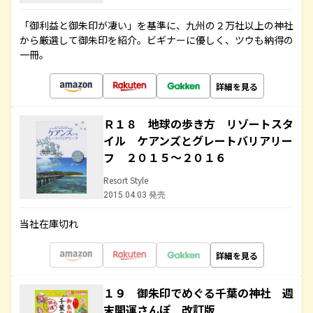
「御利益と御朱印が凄い」を基準に、九州の２万社以上の神社
から厳選して御朱印を紹介。ビギナーに優しく、ツウも納得の
一冊。
詳細を見る
Ｒ１８ 地球の歩き方 リゾートスタ
イル ケアンズとグレートバリアリー
フ ２０１５～２０１６
Resort Style
2015.04.03 発売
当社在庫切れ
詳細を見る
１９ 御朱印でめぐる千葉の神社 週
末開運さんぽ 改訂版