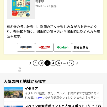
御朱印
2020.05.20 発売
有名寺の多い神奈川。季節の花々を楽しみながらお寺をめぐ
り、御朱印を頂く。御朱印の頂き方から御朱印に込められた意
味を解説。
詳細を見る
…
1
2
3
4
5
12
AD
AD
人気の国と地域から探す
イタリア
イタリアは歴史、文化、グルメ、自然と多彩な魅力にあふ
れた国。
ローマ
の古代遺跡やフィレンツェのルネッサンス
美術、ヴェネツィアの運河など、歴史あるスポットはもち
スペインの観光ポイントと人気スポット・知ってお
ろん、トスカーナの美しい田園風景やアマルフィ海岸の絶