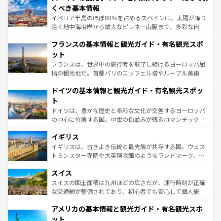
景など、自然景観も見逃せない。観光の合間には、本場の
くべき基本情報
ピザやパスタなど、絶品のイタリア料理を堪能することも
イベリア半島のほぼ80％を占めるスペインは、太陽が降り
できる。朝目覚めてから夜眠るまで、すべての瞬間を楽し
注ぐ地中海沿岸から雄大なピレネー山脈まで、多彩な自然
ませてくれるイタリアで、忘れられない旅をしてみよう！
と文化が詰まったヨーロッパ屈指の旅行先だ。多様な地域
なお、新着のイタリア情報は
コンテンツ一覧
を参照してほ
フランスの基本情報と観光ガイド・有名観光スポ
文化が根付くこの国では、情熱的なフラメンコ、熱気あふ
しい。
れる闘牛、そして美味しいタパスが生活の一部となってい
ット
る。首都マドリードの洗練された雰囲気や、バルセロナの
フランスは、世界中の旅行者を魅了し続けるヨーロッパ屈
アートに溢れた街角から、地方では古代ローマ遺跡や中世
指の観光地だ。首都パリのエッフェル塔やルーブル美術館
の城塞都市、穏やかなビーチリゾートまで多彩な表情を見
といった象徴的なスポットから、田舎町の古風な美しさま
せる。地方によって風土や気候が異なるスペインはその個
ドイツの基本情報と観光ガイド・有名観光スポッ
で、幅広い魅力が詰まっている。華麗な宮殿、歴史的な大
性で訪れる人を魅了する。 なお、新着のスペイン情報は
コ
聖堂、美しいビーチ、そして豊かな自然が、訪れる者を心
ト
ンテンツ一覧
を参照してほしい。
から魅了する。また、フランスは美食の国としても知ら
ドイツは、豊かな歴史と多彩な文化が交差するヨーロッパ
れ、フランス料理はユネスコ無形文化遺産にも登録されて
の中心に位置する国。中世の街並みが残るロマンチック街
いる。シャンパンの発祥地であるランス、プロヴァンスの
道から、未来を先取りするようなモダンな都市まで多様な
香り高いラベンダー畑など、多彩な楽しみ方が可能だ。さ
イギリス
顔を持つこの国は、どこを歩いても飽きることがない。ベ
らに、パリ以外の地域にも魅力が溢れており、どの街角に
ルリンの文化的活気、バイエルン州のアルプスの絶景、そ
イギリスは、古きよき伝統と最先端が共存する国。ウェス
も豊かな歴史と文化が息づいている。パリ以外の個性あふ
してライン川沿いのワイン畑といった風景は必見。ビール
トミンスター寺院や大英博物館のようなランドマーク、歴
れる地方に足を運ぶとそれぞれで全く異なる文化を体験で
とソーセージを味わいながら地元の人と過ごす楽しい時間
史ある大学都市、美しい丘陵地帯や牧歌的な風景など、エ
きるだろう。 なお、新着のフランス情報は
コンテンツ一覧
スイス
は、お酒好きな人にはぜひ体験してほしい。 なお、新着の
リアごとに異なる魅力がある。また、優雅なアフタヌーン
を参照してほしい。
ドイツ情報は
コンテンツ一覧
を参照してほしい。
ティー、ビール好きにはたまらない英国パブ、サッカー観
スイスの国土面積は九州ほどの広さだが、運行時刻が正確
戦など、本場だからこそできる体験も豊富。イギリスを旅
な交通網が整備されており、初心者でも安心して個人旅行
して楽しみつくそう。 なお、新着のイギリス情報は
コンテ
を楽しめる。日本同様に時刻表どおりの旅が可能だ。中世
アメリカの基本情報と観光ガイド・有名観光スポ
ンツ一覧
を参照してほしい。
の建物がそのまま残る町や、スイスならではのユニークな
博物館もあり、アルプス観光だけでなく町歩きも満喫する
ット