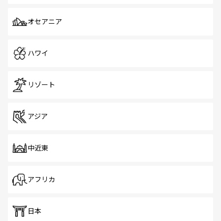
オセアニア
ハワイ
リゾート
アジア
中近東
アフリカ
日本