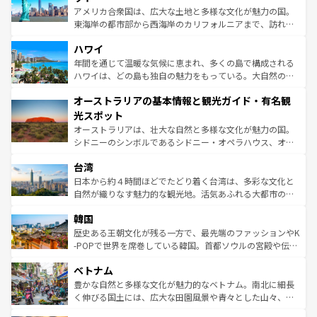
ことができる。国民の所得が高いため物価も高いが、旅行
アメリカ合衆国は、広大な土地と多様な文化が魅力の国。
者向けの交通パス提供のサービスもあり、うまく活用すれ
東海岸の都市部から西海岸のカリフォルニアまで、訪れる
ば市内交通費無料で観光を楽しむこともできる。 なお、新
場所ごとに異なる風景と体験が待っている。ニューヨーク
着のスイス情報は
コンテンツ一覧
を参照してほしい。
ハワイ
のような巨大都市は、観光、ショッピング、エンターテイ
ンメントが詰まった刺激的なスポットだ。一方、アメリカ
年間を通じて温暖な気候に恵まれ、多くの島で構成される
西部には大自然が広がり、グランドキャニオンやイエロー
ハワイは、どの島も独自の魅力をもっている。大自然の神
ストーン国立公園といった絶景が堪能できる。さらに、南
秘を感じたいなら、火山が生み出した壮大な景観を誇るハ
オーストラリアの基本情報と観光ガイド・有名観
部のニューオーリンズでは、音楽と美食が融合した独特の
ワイ島は見逃せない。また、定番の観光地といえばオアフ
文化が魅力。旅行者はアメリカの各地域で異なる魅力を楽
島だが、静かな自然を求めるならマウイ島やカウアイ島が
光スポット
しみながら、その多様性と豊かな歴史を感じることができ
おすすめ。エメラルドグリーンに輝く海をはじめ、豊かな
オーストラリアは、壮大な自然と多様な文化が魅力の国。
るだろう。車でのロードトリップや列車の旅も、アメリカ
文化や歴史が息づいている。「アロハスピリット」と呼ば
シドニーのシンボルであるシドニー・オペラハウス、オー
ならではの贅沢な旅のスタイルだ。 なお、新着のアメリカ
れるおもてなしの心で訪れる人々を迎えてくれるハワイの
ストラリア東海岸北部に広がる大サンゴ礁地帯グレートバ
情報は
コンテンツ一覧
を参照してほしい。
人々、おいしいローカルフードやハワイアンミュージッ
台湾
リアリーフや大陸中央部にそびえるウルル（エアーズロッ
ク、伝統的なフラダンスなど、すべてがハワイの魅力を彩
ク）、タスマニアの美しい原生林やケアンズの熱帯雨林な
日本から約４時間ほどでたどり着く台湾は、多彩な文化と
っている。訪れるたびに新しい発見と感動が待っているハ
ど、見どころがたくさん。また、カフェやワイン、オージ
自然が織りなす魅力的な観光地。活気あふれる大都市の台
ワイを、存分に味わってほしい。 なお、新着のハワイ情報
ービーフなどの食文化も豊かで、美味しいものであふれて
北やノスタルジックな町並みが人気な九份（ジォウフェ
は
コンテンツ一覧
を参照してほしい。
韓国
いる。アクティビティも充実しており、サーフィンやダイ
ン）、静ひつな山岳地帯である台湾東部など、都市の喧騒
ビング、ハイキングなど、アウトドア好きにはたまらな
と山間の静けさが共存しており、訪れる人に新しい発見と
歴史ある王朝文化が残る一方で、最先端のファッションやK
い。オーストラリアの多彩な魅力を存分に味わいつくそ
驚きをもたらしてくれる。また、奥深い台湾の食文化も魅
-POPで世界を席巻している韓国。首都ソウルの宮殿や伝統
う。 なお、新着のオーストラリア情報は
コンテンツ一覧
を
力で、夜市などの屋台グルメから高級料理、ヘルシーで美
家屋が並ぶエリアでは韓国の歴史と文化に浸ることがで
参照してほしい。
ベトナム
容にもいいと評判のスイーツなど、バラエティ豊かな料理
き、地方に足を延ばせば四季折々の自然美を楽しむことが
が味わえる。 なお、新着の台湾情報は
コンテンツ一覧
を参
できる。そして、キムチや焼肉、絶品のストリートフード
豊かな自然と多様な文化が魅力的なベトナム。南北に細長
照してほしい。
まで、さまざまな韓国料理が待っている。夜には、韓国な
く伸びる国土には、広大な田園風景や青々とした山々、世
らではのナイトライフも堪能できる。あたたかいホスピタ
界遺産に登録された壮大な自然景観が点在し、都市部では