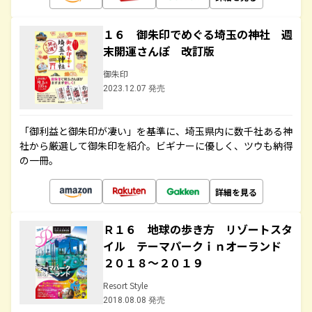
１６ 御朱印でめぐる埼玉の神社 週
末開運さんぽ 改訂版
御朱印
2023.12.07 発売
「御利益と御朱印が凄い」を基準に、埼玉県内に数千社ある神
社から厳選して御朱印を紹介。ビギナーに優しく、ツウも納得
の一冊。
詳細を見る
Ｒ１６ 地球の歩き方 リゾートスタ
イル テーマパークｉｎオーランド
２０１８～２０１９
Resort Style
2018.08.08 発売