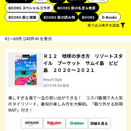
BOOKS スペシャルコラボ
BOOKS 旅の名言＆絶景
BOOKS 旅と健康
BOOKS 旅の読み物
BOOKS
D-Books
絞り込み条件を追加
41〜60件/240件中 を表示
Ｒ１２ 地球の歩き方 リゾートスタ
イル プーケット サムイ島 ピピ
島 ２０２０～２０２１
Resort Style
2019.09.04 発売
美しすぎる海で一生の思い出ができる！ コスパ最強で大人気
のタイリゾート、最旬の楽しみ方を大解剖。「取り外せる別冊
MAP」付き！
詳細を見る