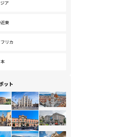
アジア
中近東
アフリカ
日本
ポット