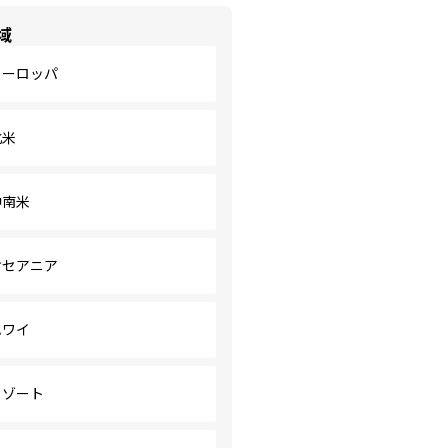
域
ヨーロッパ
北米
中南米
オセアニア
ハワイ
リゾート