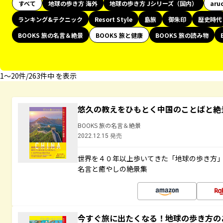
すべて
地球の歩き方 海外
地球の歩き方 Jシリーズ（国内）
aru
ランキング&テクニック
Resort Style
島旅
御朱印
歴史時代
BOOKS 旅の名言＆絶景
BOOKS 旅と健康
BOOKS 旅の読み物
1〜20件/263件中 を表示
悠久の教えをひもとく中国のことばと絶
BOOKS 旅の名言＆絶景
2022.12.15 発売
世界を４０年以上歩いてきた「地球の歩き方
名言と癒やしの絶景集
今すぐ旅に出たくなる！地球の歩き方の