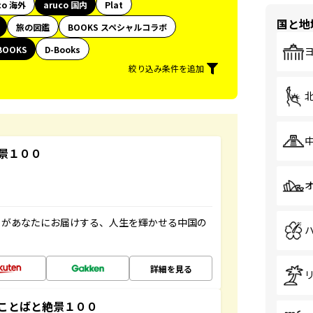
co 海外
aruco 国内
Plat
国と地
旅の図鑑
BOOKS スペシャルコラボ
BOOKS
D-Books
絞り込み条件を追加
景１００
」があなたにお届けする、人生を輝かせる中国の
詳細を見る
ことばと絶景１００