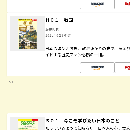
Ｈ０１ 戦国
歴史時代
2025.10.23 発売
日本の城や古戦場、武将ゆかりの史跡、展示
イドする歴史ファン必携の一冊。
AD
Ｓ０１ 今こそ学びたい日本のこと
知っているようで知らない 日本人の心、食