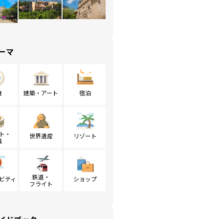
ーマ
食
建築・アート
宿泊
ト・
世界遺産
リゾート
戦
鉄道・
ビティ
ショップ
フライト