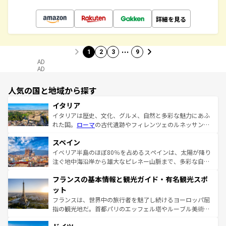
詳細を見る
…
1
2
3
9
AD
AD
人気の国と地域から探す
イタリア
イタリアは歴史、文化、グルメ、自然と多彩な魅力にあふ
れた国。
ローマ
の古代遺跡やフィレンツェのルネッサンス
美術、ヴェネツィアの運河など、歴史あるスポットはもち
スペイン
ろん、トスカーナの美しい田園風景やアマルフィ海岸の絶
景など、自然景観も見逃せない。観光の合間には、本場の
イベリア半島のほぼ80％を占めるスペインは、太陽が降り
ピザやパスタなど、絶品のイタリア料理を堪能することも
注ぐ地中海沿岸から雄大なピレネー山脈まで、多彩な自然
できる。朝目覚めてから夜眠るまで、すべての瞬間を楽し
と文化が詰まったヨーロッパ屈指の旅行先だ。多様な地域
フランスの基本情報と観光ガイド・有名観光スポ
ませてくれるイタリアで、忘れられない旅をしてみよう！
文化が根付くこの国では、情熱的なフラメンコ、熱気あふ
なお、新着のイタリア情報は
コンテンツ一覧
を参照してほ
れる闘牛、そして美味しいタパスが生活の一部となってい
ット
しい。
る。首都マドリードの洗練された雰囲気や、バルセロナの
フランスは、世界中の旅行者を魅了し続けるヨーロッパ屈
アートに溢れた街角から、地方では古代ローマ遺跡や中世
指の観光地だ。首都パリのエッフェル塔やルーブル美術館
の城塞都市、穏やかなビーチリゾートまで多彩な表情を見
といった象徴的なスポットから、田舎町の古風な美しさま
せる。地方によって風土や気候が異なるスペインはその個