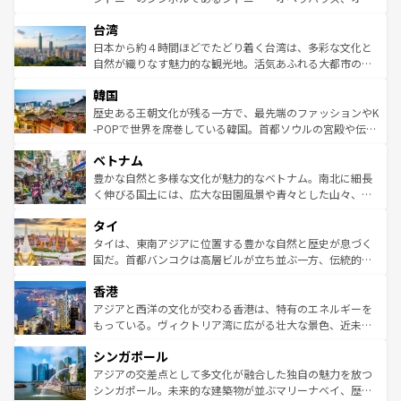
ならではの贅沢な旅のスタイルだ。 なお、新着のアメリカ
れるおもてなしの心で訪れる人々を迎えてくれるハワイの
ストラリア東海岸北部に広がる大サンゴ礁地帯グレートバ
情報は
コンテンツ一覧
を参照してほしい。
人々、おいしいローカルフードやハワイアンミュージッ
台湾
リアリーフや大陸中央部にそびえるウルル（エアーズロッ
ク、伝統的なフラダンスなど、すべてがハワイの魅力を彩
ク）、タスマニアの美しい原生林やケアンズの熱帯雨林な
日本から約４時間ほどでたどり着く台湾は、多彩な文化と
っている。訪れるたびに新しい発見と感動が待っているハ
ど、見どころがたくさん。また、カフェやワイン、オージ
自然が織りなす魅力的な観光地。活気あふれる大都市の台
ワイを、存分に味わってほしい。 なお、新着のハワイ情報
ービーフなどの食文化も豊かで、美味しいものであふれて
北やノスタルジックな町並みが人気な九份（ジォウフェ
は
コンテンツ一覧
を参照してほしい。
韓国
いる。アクティビティも充実しており、サーフィンやダイ
ン）、静ひつな山岳地帯である台湾東部など、都市の喧騒
ビング、ハイキングなど、アウトドア好きにはたまらな
と山間の静けさが共存しており、訪れる人に新しい発見と
歴史ある王朝文化が残る一方で、最先端のファッションやK
い。オーストラリアの多彩な魅力を存分に味わいつくそ
驚きをもたらしてくれる。また、奥深い台湾の食文化も魅
-POPで世界を席巻している韓国。首都ソウルの宮殿や伝統
う。 なお、新着のオーストラリア情報は
コンテンツ一覧
を
力で、夜市などの屋台グルメから高級料理、ヘルシーで美
家屋が並ぶエリアでは韓国の歴史と文化に浸ることがで
参照してほしい。
ベトナム
容にもいいと評判のスイーツなど、バラエティ豊かな料理
き、地方に足を延ばせば四季折々の自然美を楽しむことが
が味わえる。 なお、新着の台湾情報は
コンテンツ一覧
を参
できる。そして、キムチや焼肉、絶品のストリートフード
豊かな自然と多様な文化が魅力的なベトナム。南北に細長
照してほしい。
まで、さまざまな韓国料理が待っている。夜には、韓国な
く伸びる国土には、広大な田園風景や青々とした山々、世
らではのナイトライフも堪能できる。あたたかいホスピタ
界遺産に登録された壮大な自然景観が点在し、都市部では
タイ
リティに包まれながら、韓国の多彩な魅力を心ゆくまで味
急速な発展と共に伝統が息づく。ハノイの古い町並みやホ
わってみてほしい。 なお、新着の韓国情報は
コンテンツ一
ーチミン市のフランス統治時代の建物も、独特の雰囲気を
タイは、東南アジアに位置する豊かな自然と歴史が息づく
覧
を参照してほしい。
醸し出している。また、バラエティの豊かさとおいしさで
国だ。首都バンコクは高層ビルが立ち並ぶ一方、伝統的な
世界中の食通を魅了してやまないベトナム料理も魅力のひ
寺院や市場がいたるところに点在し、古きよき文化と現代
香港
とつ。フォーやバインミー、ベトナムコーヒーなどは、ぜ
の活気が交差している。北部ではチェンマイなどの山岳地
ひ現地で味わいたい。どの地域を訪れてもあたたかい人々
帯で自然と触れ合い、南部ではプーケットやクラビの美し
アジアと西洋の文化が交わる香港は、特有のエネルギーを
が旅行者を迎えてくれるので、きっと忘れられない旅にな
いビーチでリゾート気分を楽しむことができる。タイ料理
もっている。ヴィクトリア湾に広がる壮大な景色、近未来
るはずだ。 なお、新着のベトナム情報は
コンテンツ一覧
を
は世界的に有名で、屋台から高級レストランまで味覚を刺
的なアートスポット、そして歴史と現代が融合した町並
参照してほしい。
シンガポール
激する。気候は一年中温暖で、どの季節にも異なる楽しみ
み、どこを訪れても感動するはず。観光スポットが密集し
が待っている。親しみやすいタイの人々、仏教を中心とし
ており、効率よく見どころを回れるのも魅力。息をのむよ
アジアの交差点として多文化が融合した独自の魅力を放つ
た文化、そして多様な観光資源が、訪れる旅人を魅了し続
うな絶景から文化的な体験まで、香港を存分に楽しみ尽く
シンガポール。未来的な建築物が並ぶマリーナベイ、歴史