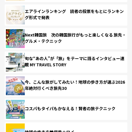
エアラインランキング 読者の投票をもとにランキン
グ形式で発表
Next韓国旅 次の韓国旅行がもっと楽しくなる 旅先・
グルメ・テクニック
旬な“あの人”が「旅」をテーマに語るインタビュー連
載 MY TRAVEL STORY
今、こんな旅がしてみたい！地球の歩き方が選ぶ2026
年絶対行くべき旅先30
コスパもタイパもかなえる！賢者の旅テクニック