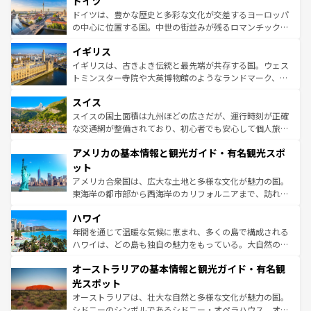
ドイツ
で、幅広い魅力が詰まっている。華麗な宮殿、歴史的な大
性で訪れる人を魅了する。 なお、新着のスペイン情報は
コ
聖堂、美しいビーチ、そして豊かな自然が、訪れる者を心
ドイツは、豊かな歴史と多彩な文化が交差するヨーロッパ
ンテンツ一覧
を参照してほしい。
から魅了する。また、フランスは美食の国としても知ら
の中心に位置する国。中世の街並みが残るロマンチック街
れ、フランス料理はユネスコ無形文化遺産にも登録されて
道から、未来を先取りするようなモダンな都市まで多様な
イギリス
いる。シャンパンの発祥地であるランス、プロヴァンスの
顔を持つこの国は、どこを歩いても飽きることがない。ベ
香り高いラベンダー畑など、多彩な楽しみ方が可能だ。さ
ルリンの文化的活気、バイエルン州のアルプスの絶景、そ
イギリスは、古きよき伝統と最先端が共存する国。ウェス
らに、パリ以外の地域にも魅力が溢れており、どの街角に
してライン川沿いのワイン畑といった風景は必見。ビール
トミンスター寺院や大英博物館のようなランドマーク、歴
も豊かな歴史と文化が息づいている。パリ以外の個性あふ
とソーセージを味わいながら地元の人と過ごす楽しい時間
史ある大学都市、美しい丘陵地帯や牧歌的な風景など、エ
れる地方に足を運ぶとそれぞれで全く異なる文化を体験で
スイス
は、お酒好きな人にはぜひ体験してほしい。 なお、新着の
リアごとに異なる魅力がある。また、優雅なアフタヌーン
きるだろう。 なお、新着のフランス情報は
コンテンツ一覧
ドイツ情報は
コンテンツ一覧
を参照してほしい。
ティー、ビール好きにはたまらない英国パブ、サッカー観
スイスの国土面積は九州ほどの広さだが、運行時刻が正確
を参照してほしい。
戦など、本場だからこそできる体験も豊富。イギリスを旅
な交通網が整備されており、初心者でも安心して個人旅行
して楽しみつくそう。 なお、新着のイギリス情報は
コンテ
を楽しめる。日本同様に時刻表どおりの旅が可能だ。中世
アメリカの基本情報と観光ガイド・有名観光スポ
ンツ一覧
を参照してほしい。
の建物がそのまま残る町や、スイスならではのユニークな
博物館もあり、アルプス観光だけでなく町歩きも満喫する
ット
ことができる。国民の所得が高いため物価も高いが、旅行
アメリカ合衆国は、広大な土地と多様な文化が魅力の国。
者向けの交通パス提供のサービスもあり、うまく活用すれ
東海岸の都市部から西海岸のカリフォルニアまで、訪れる
ば市内交通費無料で観光を楽しむこともできる。 なお、新
場所ごとに異なる風景と体験が待っている。ニューヨーク
着のスイス情報は
コンテンツ一覧
を参照してほしい。
ハワイ
のような巨大都市は、観光、ショッピング、エンターテイ
ンメントが詰まった刺激的なスポットだ。一方、アメリカ
年間を通じて温暖な気候に恵まれ、多くの島で構成される
西部には大自然が広がり、グランドキャニオンやイエロー
ハワイは、どの島も独自の魅力をもっている。大自然の神
ストーン国立公園といった絶景が堪能できる。さらに、南
秘を感じたいなら、火山が生み出した壮大な景観を誇るハ
オーストラリアの基本情報と観光ガイド・有名観
部のニューオーリンズでは、音楽と美食が融合した独特の
ワイ島は見逃せない。また、定番の観光地といえばオアフ
文化が魅力。旅行者はアメリカの各地域で異なる魅力を楽
島だが、静かな自然を求めるならマウイ島やカウアイ島が
光スポット
しみながら、その多様性と豊かな歴史を感じることができ
おすすめ。エメラルドグリーンに輝く海をはじめ、豊かな
オーストラリアは、壮大な自然と多様な文化が魅力の国。
るだろう。車でのロードトリップや列車の旅も、アメリカ
文化や歴史が息づいている。「アロハスピリット」と呼ば
シドニーのシンボルであるシドニー・オペラハウス、オー