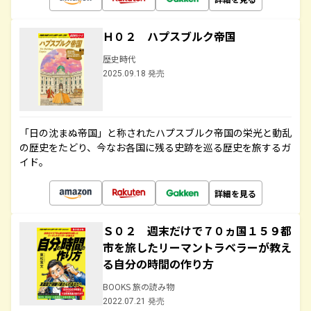
Ｈ０２ ハプスブルク帝国
歴史時代
2025.09.18 発売
「日の沈まぬ帝国」と称されたハプスブルク帝国の栄光と動乱
の歴史をたどり、今なお各国に残る史跡を巡る歴史を旅するガ
イド。
詳細を見る
Ｓ０２ 週末だけで７０ヵ国１５９都
市を旅したリーマントラベラーが教え
る自分の時間の作り方
BOOKS 旅の読み物
2022.07.21 発売