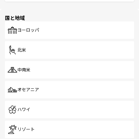
ける。 なお、新着のタイ情報は
コンテンツ一覧
を参照して
そう。 なお、新着の香港情報は
コンテンツ一覧
を参照して
と伝統を感じられるエスニックタウン、多数の緑豊かな公
ほしい。
ほしい。
園や自然保護区など、自然が調和した近代的な景観と文化
の多様性あふれるカラフルな町は、どこを歩いても新しい
国と地域
発見がある。さらに、治安のよさや充実した公共交通機関
も、旅行者にとっては魅力的なポイント。グルメも豊富
で、ホーカーズは地元の風情を楽しめる外せないスポット
ヨーロッパ
だ。訪れる人を飽きさせないシンガポールで、多様な魅力
を体感しよう。 なお、新着のシンガポール情報は
コンテン
ツ一覧
を参照してほしい。
北米
中南米
オセアニア
ハワイ
リゾート