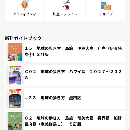
アクティビティ
鉄道・フライト
ショップ
新刊ガイドブック
１５ 地球の歩き方 島旅 伊豆大島 利島（伊豆諸
島①）３訂版
Ｃ０２ 地球の歩き方 ハワイ島 ２０２７～２０２
８
Ｊ３３ 地球の歩き方 墨田区
０２ 地球の歩き方 島旅 奄美大島 喜界島 加計
呂麻島（奄美群島１） ５訂版