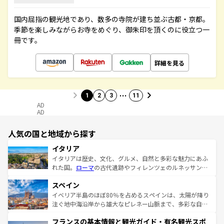
国内屈指の観光地であり、数多の寺院が建ち並ぶ古都・京都。
季節を楽しみながらお寺をめぐり、御朱印を頂くのに役立つ一
冊です。
詳細を見る
…
1
2
3
11
AD
AD
人気の国と地域から探す
イタリア
イタリアは歴史、文化、グルメ、自然と多彩な魅力にあふ
れた国。
ローマ
の古代遺跡やフィレンツェのルネッサンス
美術、ヴェネツィアの運河など、歴史あるスポットはもち
スペイン
ろん、トスカーナの美しい田園風景やアマルフィ海岸の絶
景など、自然景観も見逃せない。観光の合間には、本場の
イベリア半島のほぼ80％を占めるスペインは、太陽が降り
ピザやパスタなど、絶品のイタリア料理を堪能することも
注ぐ地中海沿岸から雄大なピレネー山脈まで、多彩な自然
できる。朝目覚めてから夜眠るまで、すべての瞬間を楽し
と文化が詰まったヨーロッパ屈指の旅行先だ。多様な地域
フランスの基本情報と観光ガイド・有名観光スポ
ませてくれるイタリアで、忘れられない旅をしてみよう！
文化が根付くこの国では、情熱的なフラメンコ、熱気あふ