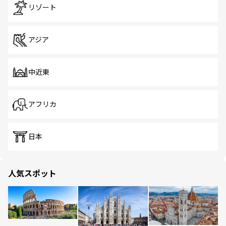
リゾート
アジア
中近東
アフリカ
日本
人気スポット