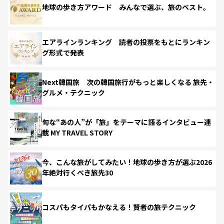
地球の歩き方アワード みんなで選ぶ、旅のベスト。
エアラインランキング 読者の投票をもとにランキン
グ形式で発表
Next韓国旅 次の韓国旅行がもっと楽しくなる 旅先・
グルメ・テクニック
旬な“あの人”が「旅」をテーマに語るインタビュー連
載 MY TRAVEL STORY
今、こんな旅がしてみたい！地球の歩き方が選ぶ2026
年絶対行くべき旅先30
コスパもタイパもかなえる！賢者の旅テクニック