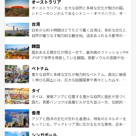
オーストラリア
部のニューオーリンズでは、音楽と美食が融合した独特の
ワイ島は見逃せない。また、定番の観光地といえばオアフ
文化が魅力。旅行者はアメリカの各地域で異なる魅力を楽
島だが、静かな自然を求めるならマウイ島やカウアイ島が
オーストラリアは、壮大な自然と多様な文化が魅力の国。
しみながら、その多様性と豊かな歴史を感じることができ
おすすめ。エメラルドグリーンに輝く海をはじめ、豊かな
シドニーのシンボルであるシドニー・オペラハウス、オー
るだろう。車でのロードトリップや列車の旅も、アメリカ
文化や歴史が息づいている。「アロハスピリット」と呼ば
ストラリア東海岸北部に広がる大サンゴ礁地帯グレートバ
ならではの贅沢な旅のスタイルだ。 なお、新着のアメリカ
台湾
れるおもてなしの心で訪れる人々を迎えてくれるハワイの
リアリーフや大陸中央部にそびえるウルル（エアーズロッ
情報は
コンテンツ一覧
を参照してほしい。
人々、おいしいローカルフードやハワイアンミュージッ
ク）、タスマニアの美しい原生林やケアンズの熱帯雨林な
日本から約４時間ほどでたどり着く台湾は、多彩な文化と
ク、伝統的なフラダンスなど、すべてがハワイの魅力を彩
ど、見どころがたくさん。また、カフェやワイン、オージ
自然が織りなす魅力的な観光地。活気あふれる大都市の台
っている。訪れるたびに新しい発見と感動が待っているハ
ービーフなどの食文化も豊かで、美味しいものであふれて
北やノスタルジックな町並みが人気な九份（ジォウフェ
ワイを、存分に味わってほしい。 なお、新着のハワイ情報
韓国
いる。アクティビティも充実しており、サーフィンやダイ
ン）、静ひつな山岳地帯である台湾東部など、都市の喧騒
は
コンテンツ一覧
を参照してほしい。
ビング、ハイキングなど、アウトドア好きにはたまらな
と山間の静けさが共存しており、訪れる人に新しい発見と
歴史ある王朝文化が残る一方で、最先端のファッションやK
い。オーストラリアの多彩な魅力を存分に味わいつくそ
驚きをもたらしてくれる。また、奥深い台湾の食文化も魅
-POPで世界を席巻している韓国。首都ソウルの宮殿や伝統
う。 なお、新着のオーストラリア情報は
コンテンツ一覧
を
力で、夜市などの屋台グルメから高級料理、ヘルシーで美
家屋が並ぶエリアでは韓国の歴史と文化に浸ることがで
参照してほしい。
ベトナム
容にもいいと評判のスイーツなど、バラエティ豊かな料理
き、地方に足を延ばせば四季折々の自然美を楽しむことが
が味わえる。 なお、新着の台湾情報は
コンテンツ一覧
を参
できる。そして、キムチや焼肉、絶品のストリートフード
豊かな自然と多様な文化が魅力的なベトナム。南北に細長
照してほしい。
まで、さまざまな韓国料理が待っている。夜には、韓国な
く伸びる国土には、広大な田園風景や青々とした山々、世
らではのナイトライフも堪能できる。あたたかいホスピタ
界遺産に登録された壮大な自然景観が点在し、都市部では
タイ
リティに包まれながら、韓国の多彩な魅力を心ゆくまで味
急速な発展と共に伝統が息づく。ハノイの古い町並みやホ
わってみてほしい。 なお、新着の韓国情報は
コンテンツ一
ーチミン市のフランス統治時代の建物も、独特の雰囲気を
タイは、東南アジアに位置する豊かな自然と歴史が息づく
覧
を参照してほしい。
醸し出している。また、バラエティの豊かさとおいしさで
国だ。首都バンコクは高層ビルが立ち並ぶ一方、伝統的な
世界中の食通を魅了してやまないベトナム料理も魅力のひ
寺院や市場がいたるところに点在し、古きよき文化と現代
香港
とつ。フォーやバインミー、ベトナムコーヒーなどは、ぜ
の活気が交差している。北部ではチェンマイなどの山岳地
ひ現地で味わいたい。どの地域を訪れてもあたたかい人々
帯で自然と触れ合い、南部ではプーケットやクラビの美し
アジアと西洋の文化が交わる香港は、特有のエネルギーを
が旅行者を迎えてくれるので、きっと忘れられない旅にな
いビーチでリゾート気分を楽しむことができる。タイ料理
もっている。ヴィクトリア湾に広がる壮大な景色、近未来
るはずだ。 なお、新着のベトナム情報は
コンテンツ一覧
を
は世界的に有名で、屋台から高級レストランまで味覚を刺
的なアートスポット、そして歴史と現代が融合した町並
参照してほしい。
シンガポール
激する。気候は一年中温暖で、どの季節にも異なる楽しみ
み、どこを訪れても感動するはず。観光スポットが密集し