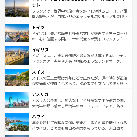
なお、新着のイタリア情報は
コンテンツ一覧
を参照してほ
れる闘牛、そして美味しいタパスが生活の一部となってい
ット
しい。
る。首都マドリードの洗練された雰囲気や、バルセロナの
フランスは、世界中の旅行者を魅了し続けるヨーロッパ屈
アートに溢れた街角から、地方では古代ローマ遺跡や中世
指の観光地だ。首都パリのエッフェル塔やルーブル美術館
の城塞都市、穏やかなビーチリゾートまで多彩な表情を見
といった象徴的なスポットから、田舎町の古風な美しさま
せる。地方によって風土や気候が異なるスペインはその個
ドイツ
で、幅広い魅力が詰まっている。華麗な宮殿、歴史的な大
性で訪れる人を魅了する。 なお、新着のスペイン情報は
コ
聖堂、美しいビーチ、そして豊かな自然が、訪れる者を心
ドイツは、豊かな歴史と多彩な文化が交差するヨーロッパ
ンテンツ一覧
を参照してほしい。
から魅了する。また、フランスは美食の国としても知ら
の中心に位置する国。中世の街並みが残るロマンチック街
れ、フランス料理はユネスコ無形文化遺産にも登録されて
道から、未来を先取りするようなモダンな都市まで多様な
イギリス
いる。シャンパンの発祥地であるランス、プロヴァンスの
顔を持つこの国は、どこを歩いても飽きることがない。ベ
香り高いラベンダー畑など、多彩な楽しみ方が可能だ。さ
ルリンの文化的活気、バイエルン州のアルプスの絶景、そ
イギリスは、古きよき伝統と最先端が共存する国。ウェス
らに、パリ以外の地域にも魅力が溢れており、どの街角に
してライン川沿いのワイン畑といった風景は必見。ビール
トミンスター寺院や大英博物館のようなランドマーク、歴
も豊かな歴史と文化が息づいている。パリ以外の個性あふ
とソーセージを味わいながら地元の人と過ごす楽しい時間
史ある大学都市、美しい丘陵地帯や牧歌的な風景など、エ
れる地方に足を運ぶとそれぞれで全く異なる文化を体験で
スイス
は、お酒好きな人にはぜひ体験してほしい。 なお、新着の
リアごとに異なる魅力がある。また、優雅なアフタヌーン
きるだろう。 なお、新着のフランス情報は
コンテンツ一覧
ドイツ情報は
コンテンツ一覧
を参照してほしい。
ティー、ビール好きにはたまらない英国パブ、サッカー観
スイスの国土面積は九州ほどの広さだが、運行時刻が正確
を参照してほしい。
戦など、本場だからこそできる体験も豊富。イギリスを旅
な交通網が整備されており、初心者でも安心して個人旅行
して楽しみつくそう。 なお、新着のイギリス情報は
コンテ
を楽しめる。日本同様に時刻表どおりの旅が可能だ。中世
アメリカ
ンツ一覧
を参照してほしい。
の建物がそのまま残る町や、スイスならではのユニークな
博物館もあり、アルプス観光だけでなく町歩きも満喫する
アメリカ合衆国は、広大な土地と多様な文化が魅力の国。
ことができる。国民の所得が高いため物価も高いが、旅行
東海岸の都市部から西海岸のカリフォルニアまで、訪れる
者向けの交通パス提供のサービスもあり、うまく活用すれ
場所ごとに異なる風景と体験が待っている。ニューヨーク
ハワイ
ば市内交通費無料で観光を楽しむこともできる。 なお、新
のような巨大都市は、観光、ショッピング、エンターテイ
着のスイス情報は
コンテンツ一覧
を参照してほしい。
ンメントが詰まった刺激的なスポットだ。一方、アメリカ
年間を通じて温暖な気候に恵まれ、多くの島で構成される
西部には大自然が広がり、グランドキャニオンやイエロー
ハワイは、どの島も独自の魅力をもっている。大自然の神
ストーン国立公園といった絶景が堪能できる。さらに、南
秘を感じたいなら、火山が生み出した壮大な景観を誇るハ