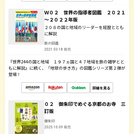
Ｗ０２ 世界の指導者図鑑 ２０２１
～２０２２年版
２０８の国と地域のリーダーを経歴ととも
に解説
旅の図鑑
2021.03.18 発売
『世界244の国と地域 １９７ヵ国と４７地域を旅の雑学とと
もに解説』に続く、「地球の歩き方」の図鑑シリーズ第２弾が
登場！
詳細を見る
０２ 御朱印でめぐる京都のお寺 三
訂版
御朱印
2025.10.09 発売