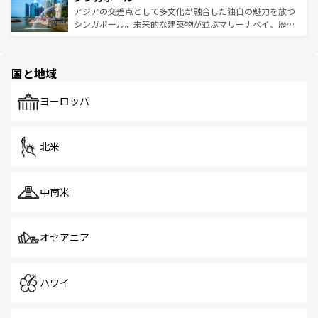
が待っている。親しみやすいタイの人々、仏教を中心とし
ており、効率よく見どころを回れるのも魅力。息をのむよ
アジアの交差点として多文化が融合した独自の魅力を放つ
た文化、そして多様な観光資源が、訪れる旅人を魅了し続
うな絶景から文化的な体験まで、香港を存分に楽しみ尽く
シンガポール。未来的な建築物が並ぶマリーナベイ、歴史
ける。 なお、新着のタイ情報は
コンテンツ一覧
を参照して
そう。 なお、新着の香港情報は
コンテンツ一覧
を参照して
と伝統を感じられるエスニックタウン、多数の緑豊かな公
ほしい。
ほしい。
園や自然保護区など、自然が調和した近代的な景観と文化
の多様性あふれるカラフルな町は、どこを歩いても新しい
国と地域
発見がある。さらに、治安のよさや充実した公共交通機関
も、旅行者にとっては魅力的なポイント。グルメも豊富
で、ホーカーズは地元の風情を楽しめる外せないスポット
ヨーロッパ
だ。訪れる人を飽きさせないシンガポールで、多様な魅力
を体感しよう。 なお、新着のシンガポール情報は
コンテン
ツ一覧
を参照してほしい。
北米
中南米
オセアニア
ハワイ