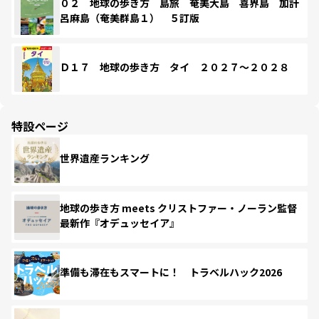
０２ 地球の歩き方 島旅 奄美大島 喜界島 加計
呂麻島（奄美群島１） ５訂版
Ｄ１７ 地球の歩き方 タイ ２０２７～２０２８
特設ページ
世界遺産ランキング
地球の歩き方 meets クリストファー・ノーラン監督
最新作『オデュッセイア』
準備も滞在もスマートに！ トラベルハック2026