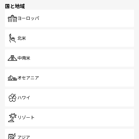
の多様性あふれるカラフルな町は、どこを歩いても新しい
国と地域
発見がある。さらに、治安のよさや充実した公共交通機関
も、旅行者にとっては魅力的なポイント。グルメも豊富
で、ホーカーズは地元の風情を楽しめる外せないスポット
ヨーロッパ
だ。訪れる人を飽きさせないシンガポールで、多様な魅力
を体感しよう。 なお、新着のシンガポール情報は
コンテン
ツ一覧
を参照してほしい。
北米
中南米
オセアニア
ハワイ
リゾート
アジア