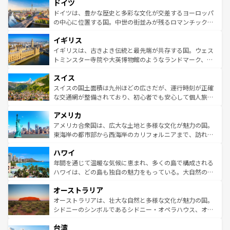
せる。地方によって風土や気候が異なるスペインはその個
ドイツ
で、幅広い魅力が詰まっている。華麗な宮殿、歴史的な大
性で訪れる人を魅了する。 なお、新着のスペイン情報は
コ
聖堂、美しいビーチ、そして豊かな自然が、訪れる者を心
ドイツは、豊かな歴史と多彩な文化が交差するヨーロッパ
ンテンツ一覧
を参照してほしい。
から魅了する。また、フランスは美食の国としても知ら
の中心に位置する国。中世の街並みが残るロマンチック街
れ、フランス料理はユネスコ無形文化遺産にも登録されて
道から、未来を先取りするようなモダンな都市まで多様な
イギリス
いる。シャンパンの発祥地であるランス、プロヴァンスの
顔を持つこの国は、どこを歩いても飽きることがない。ベ
香り高いラベンダー畑など、多彩な楽しみ方が可能だ。さ
ルリンの文化的活気、バイエルン州のアルプスの絶景、そ
イギリスは、古きよき伝統と最先端が共存する国。ウェス
らに、パリ以外の地域にも魅力が溢れており、どの街角に
してライン川沿いのワイン畑といった風景は必見。ビール
トミンスター寺院や大英博物館のようなランドマーク、歴
も豊かな歴史と文化が息づいている。パリ以外の個性あふ
とソーセージを味わいながら地元の人と過ごす楽しい時間
史ある大学都市、美しい丘陵地帯や牧歌的な風景など、エ
れる地方に足を運ぶとそれぞれで全く異なる文化を体験で
スイス
は、お酒好きな人にはぜひ体験してほしい。 なお、新着の
リアごとに異なる魅力がある。また、優雅なアフタヌーン
きるだろう。 なお、新着のフランス情報は
コンテンツ一覧
ドイツ情報は
コンテンツ一覧
を参照してほしい。
ティー、ビール好きにはたまらない英国パブ、サッカー観
スイスの国土面積は九州ほどの広さだが、運行時刻が正確
を参照してほしい。
戦など、本場だからこそできる体験も豊富。イギリスを旅
な交通網が整備されており、初心者でも安心して個人旅行
して楽しみつくそう。 なお、新着のイギリス情報は
コンテ
を楽しめる。日本同様に時刻表どおりの旅が可能だ。中世
アメリカ
ンツ一覧
を参照してほしい。
の建物がそのまま残る町や、スイスならではのユニークな
博物館もあり、アルプス観光だけでなく町歩きも満喫する
アメリカ合衆国は、広大な土地と多様な文化が魅力の国。
ことができる。国民の所得が高いため物価も高いが、旅行
東海岸の都市部から西海岸のカリフォルニアまで、訪れる
者向けの交通パス提供のサービスもあり、うまく活用すれ
場所ごとに異なる風景と体験が待っている。ニューヨーク
ハワイ
ば市内交通費無料で観光を楽しむこともできる。 なお、新
のような巨大都市は、観光、ショッピング、エンターテイ
着のスイス情報は
コンテンツ一覧
を参照してほしい。
ンメントが詰まった刺激的なスポットだ。一方、アメリカ
年間を通じて温暖な気候に恵まれ、多くの島で構成される
西部には大自然が広がり、グランドキャニオンやイエロー
ハワイは、どの島も独自の魅力をもっている。大自然の神
ストーン国立公園といった絶景が堪能できる。さらに、南
秘を感じたいなら、火山が生み出した壮大な景観を誇るハ
オーストラリア
部のニューオーリンズでは、音楽と美食が融合した独特の
ワイ島は見逃せない。また、定番の観光地といえばオアフ
文化が魅力。旅行者はアメリカの各地域で異なる魅力を楽
島だが、静かな自然を求めるならマウイ島やカウアイ島が
オーストラリアは、壮大な自然と多様な文化が魅力の国。
しみながら、その多様性と豊かな歴史を感じることができ
おすすめ。エメラルドグリーンに輝く海をはじめ、豊かな
シドニーのシンボルであるシドニー・オペラハウス、オー
るだろう。車でのロードトリップや列車の旅も、アメリカ
文化や歴史が息づいている。「アロハスピリット」と呼ば
ストラリア東海岸北部に広がる大サンゴ礁地帯グレートバ
ならではの贅沢な旅のスタイルだ。 なお、新着のアメリカ
台湾
れるおもてなしの心で訪れる人々を迎えてくれるハワイの
リアリーフや大陸中央部にそびえるウルル（エアーズロッ