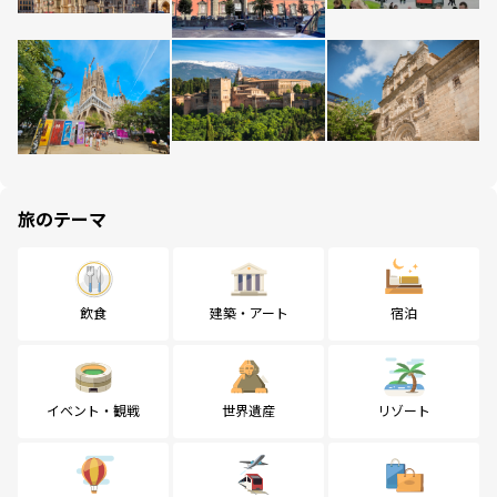
旅のテーマ
飲食
建築・アート
宿泊
イベント・観戦
世界遺産
リゾート