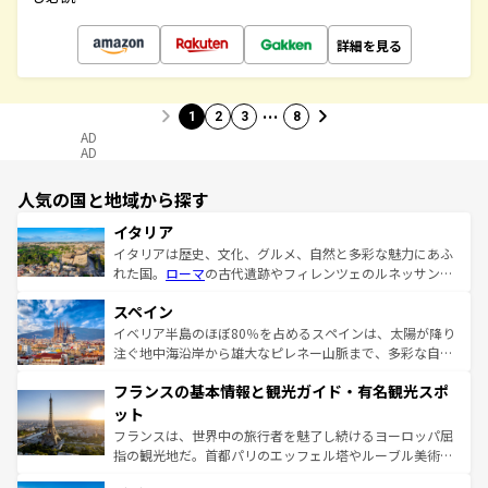
詳細を見る
…
1
2
3
8
AD
AD
人気の国と地域から探す
イタリア
イタリアは歴史、文化、グルメ、自然と多彩な魅力にあふ
れた国。
ローマ
の古代遺跡やフィレンツェのルネッサンス
美術、ヴェネツィアの運河など、歴史あるスポットはもち
スペイン
ろん、トスカーナの美しい田園風景やアマルフィ海岸の絶
景など、自然景観も見逃せない。観光の合間には、本場の
イベリア半島のほぼ80％を占めるスペインは、太陽が降り
ピザやパスタなど、絶品のイタリア料理を堪能することも
注ぐ地中海沿岸から雄大なピレネー山脈まで、多彩な自然
できる。朝目覚めてから夜眠るまで、すべての瞬間を楽し
と文化が詰まったヨーロッパ屈指の旅行先だ。多様な地域
フランスの基本情報と観光ガイド・有名観光スポ
ませてくれるイタリアで、忘れられない旅をしてみよう！
文化が根付くこの国では、情熱的なフラメンコ、熱気あふ
なお、新着のイタリア情報は
コンテンツ一覧
を参照してほ
れる闘牛、そして美味しいタパスが生活の一部となってい
ット
しい。
る。首都マドリードの洗練された雰囲気や、バルセロナの
フランスは、世界中の旅行者を魅了し続けるヨーロッパ屈
アートに溢れた街角から、地方では古代ローマ遺跡や中世
指の観光地だ。首都パリのエッフェル塔やルーブル美術館
の城塞都市、穏やかなビーチリゾートまで多彩な表情を見
といった象徴的なスポットから、田舎町の古風な美しさま