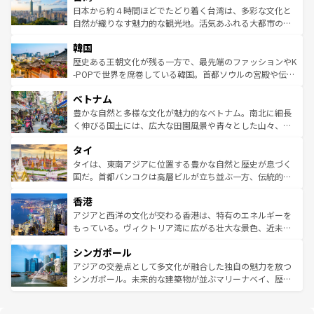
情報は
コンテンツ一覧
を参照してほしい。
人々、おいしいローカルフードやハワイアンミュージッ
ク）、タスマニアの美しい原生林やケアンズの熱帯雨林な
日本から約４時間ほどでたどり着く台湾は、多彩な文化と
ク、伝統的なフラダンスなど、すべてがハワイの魅力を彩
ど、見どころがたくさん。また、カフェやワイン、オージ
自然が織りなす魅力的な観光地。活気あふれる大都市の台
っている。訪れるたびに新しい発見と感動が待っているハ
ービーフなどの食文化も豊かで、美味しいものであふれて
北やノスタルジックな町並みが人気な九份（ジォウフェ
ワイを、存分に味わってほしい。 なお、新着のハワイ情報
韓国
いる。アクティビティも充実しており、サーフィンやダイ
ン）、静ひつな山岳地帯である台湾東部など、都市の喧騒
は
コンテンツ一覧
を参照してほしい。
ビング、ハイキングなど、アウトドア好きにはたまらな
と山間の静けさが共存しており、訪れる人に新しい発見と
歴史ある王朝文化が残る一方で、最先端のファッションやK
い。オーストラリアの多彩な魅力を存分に味わいつくそ
驚きをもたらしてくれる。また、奥深い台湾の食文化も魅
-POPで世界を席巻している韓国。首都ソウルの宮殿や伝統
う。 なお、新着のオーストラリア情報は
コンテンツ一覧
を
力で、夜市などの屋台グルメから高級料理、ヘルシーで美
家屋が並ぶエリアでは韓国の歴史と文化に浸ることがで
参照してほしい。
ベトナム
容にもいいと評判のスイーツなど、バラエティ豊かな料理
き、地方に足を延ばせば四季折々の自然美を楽しむことが
が味わえる。 なお、新着の台湾情報は
コンテンツ一覧
を参
できる。そして、キムチや焼肉、絶品のストリートフード
豊かな自然と多様な文化が魅力的なベトナム。南北に細長
照してほしい。
まで、さまざまな韓国料理が待っている。夜には、韓国な
く伸びる国土には、広大な田園風景や青々とした山々、世
らではのナイトライフも堪能できる。あたたかいホスピタ
界遺産に登録された壮大な自然景観が点在し、都市部では
タイ
リティに包まれながら、韓国の多彩な魅力を心ゆくまで味
急速な発展と共に伝統が息づく。ハノイの古い町並みやホ
わってみてほしい。 なお、新着の韓国情報は
コンテンツ一
ーチミン市のフランス統治時代の建物も、独特の雰囲気を
タイは、東南アジアに位置する豊かな自然と歴史が息づく
覧
を参照してほしい。
醸し出している。また、バラエティの豊かさとおいしさで
国だ。首都バンコクは高層ビルが立ち並ぶ一方、伝統的な
世界中の食通を魅了してやまないベトナム料理も魅力のひ
寺院や市場がいたるところに点在し、古きよき文化と現代
香港
とつ。フォーやバインミー、ベトナムコーヒーなどは、ぜ
の活気が交差している。北部ではチェンマイなどの山岳地
ひ現地で味わいたい。どの地域を訪れてもあたたかい人々
帯で自然と触れ合い、南部ではプーケットやクラビの美し
アジアと西洋の文化が交わる香港は、特有のエネルギーを
が旅行者を迎えてくれるので、きっと忘れられない旅にな
いビーチでリゾート気分を楽しむことができる。タイ料理
もっている。ヴィクトリア湾に広がる壮大な景色、近未来
るはずだ。 なお、新着のベトナム情報は
コンテンツ一覧
を
は世界的に有名で、屋台から高級レストランまで味覚を刺
的なアートスポット、そして歴史と現代が融合した町並
参照してほしい。
シンガポール
激する。気候は一年中温暖で、どの季節にも異なる楽しみ
み、どこを訪れても感動するはず。観光スポットが密集し
が待っている。親しみやすいタイの人々、仏教を中心とし
ており、効率よく見どころを回れるのも魅力。息をのむよ
アジアの交差点として多文化が融合した独自の魅力を放つ
た文化、そして多様な観光資源が、訪れる旅人を魅了し続
うな絶景から文化的な体験まで、香港を存分に楽しみ尽く
シンガポール。未来的な建築物が並ぶマリーナベイ、歴史
ける。 なお、新着のタイ情報は
コンテンツ一覧
を参照して
そう。 なお、新着の香港情報は
コンテンツ一覧
を参照して
と伝統を感じられるエスニックタウン、多数の緑豊かな公
ほしい。
ほしい。
園や自然保護区など、自然が調和した近代的な景観と文化