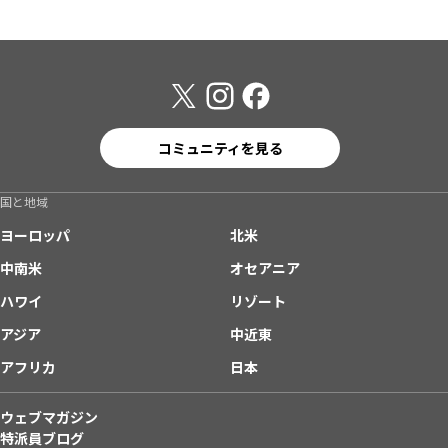
コミュニティを見る
国と地域
ヨーロッパ
北米
中南米
オセアニア
ハワイ
リゾート
アジア
中近東
アフリカ
日本
ウェブマガジン
特派員ブログ