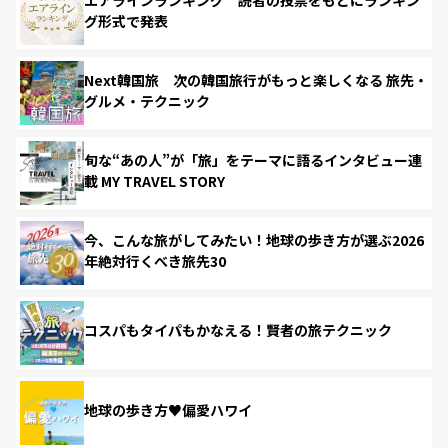
グ形式で発表
Next韓国旅 次の韓国旅行がもっと楽しくなる 旅先・
グルメ・テクニック
旬な“あの人”が「旅」をテーマに語るインタビュー連
載 MY TRAVEL STORY
今、こんな旅がしてみたい！地球の歩き方が選ぶ2026
年絶対行くべき旅先30
コスパもタイパもかなえる！賢者の旅テクニック
地球の歩き方♥偏愛ハワイ