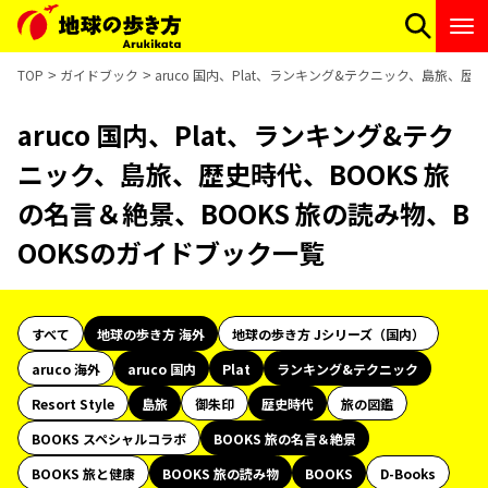
TOP
ガイドブック
aruco 国内、Plat、ランキング&テクニック、島旅、歴
aruco 国内、Plat、ランキング&テク
ニック、島旅、歴史時代、BOOKS 旅
の名言＆絶景、BOOKS 旅の読み物、B
OOKSのガイドブック一覧
すべて
地球の歩き方 海外
地球の歩き方 Jシリーズ（国内）
aruco 海外
aruco 国内
Plat
ランキング&テクニック
Resort Style
島旅
御朱印
歴史時代
旅の図鑑
BOOKS スペシャルコラボ
BOOKS 旅の名言＆絶景
BOOKS 旅と健康
BOOKS 旅の読み物
BOOKS
D-Books