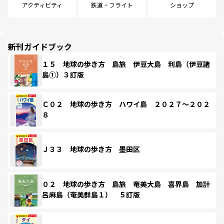
アクティビティ
鉄道・フライト
ショップ
新刊ガイドブック
１５ 地球の歩き方 島旅 伊豆大島 利島（伊豆諸
島①）３訂版
Ｃ０２ 地球の歩き方 ハワイ島 ２０２７～２０２
８
Ｊ３３ 地球の歩き方 墨田区
０２ 地球の歩き方 島旅 奄美大島 喜界島 加計
呂麻島（奄美群島１） ５訂版