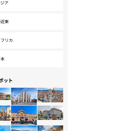
アジア
中近東
アフリカ
日本
ポット