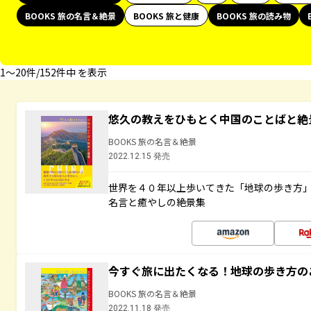
BOOKS 旅の名言＆絶景
BOOKS 旅と健康
BOOKS 旅の読み物
1〜20件/152件中 を表示
悠久の教えをひもとく中国のことばと絶
BOOKS 旅の名言＆絶景
2022.12.15 発売
世界を４０年以上歩いてきた「地球の歩き方
名言と癒やしの絶景集
今すぐ旅に出たくなる！地球の歩き方の
BOOKS 旅の名言＆絶景
2022.11.18 発売