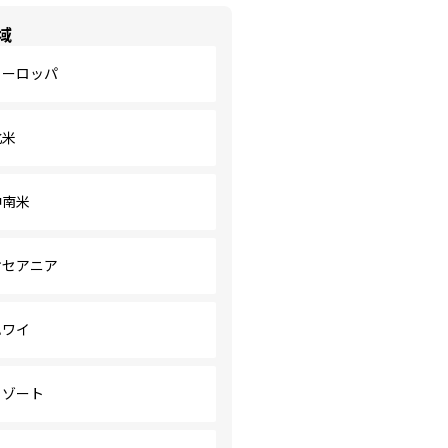
域
ヨーロッパ
北米
中南米
オセアニア
ハワイ
リゾート