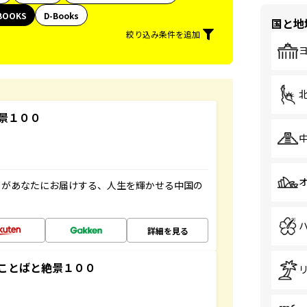
BOOKS
D-Books
国と地
絞り込み条件を追加
景１００
」があなたにお届けする、人生を輝かせる中国の
詳細を見る
ことばと絶景１００