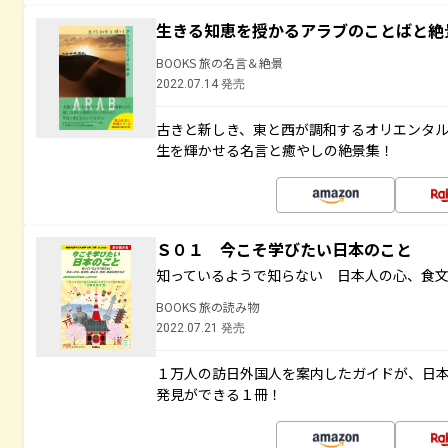
生きる知恵を授かるアラブのことばと絶
BOOKS 旅の名言＆絶景
2022.07.14 発売
古きと新しき、東と西が調和するオリエンタ
生を輝かせる名言と癒やしの絶景集！
Ｓ０１ 今こそ学びたい日本のこと
知っているようで知らない 日本人の心、食
BOOKS 旅の読み物
2022.07.21 発売
１万人の訪日外国人を案内したガイドが、日
発見ができる１冊！