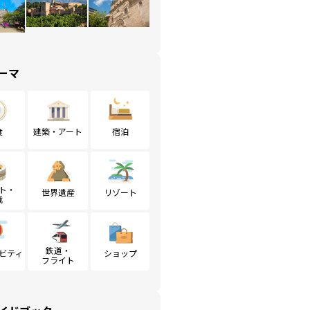
ーマ
食
建築・アート
宿泊
ト・
世界遺産
リゾート
戦
鉄道・
ビティ
ショップ
フライト