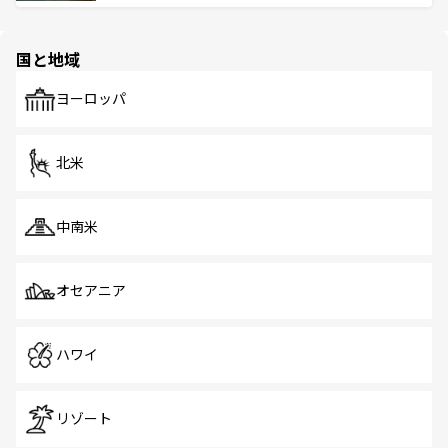
ける。 なお、新着のタイ情報は
コンテンツ一覧
を参照して
そう。 なお、新着の香港情報は
コンテンツ一覧
を参照して
と伝統を感じられるエスニックタウン、多数の緑豊かな公
ほしい。
ほしい。
園や自然保護区など、自然が調和した近代的な景観と文化
の多様性あふれるカラフルな町は、どこを歩いても新しい
国と地域
発見がある。さらに、治安のよさや充実した公共交通機関
も、旅行者にとっては魅力的なポイント。グルメも豊富
で、ホーカーズは地元の風情を楽しめる外せないスポット
ヨーロッパ
だ。訪れる人を飽きさせないシンガポールで、多様な魅力
を体感しよう。 なお、新着のシンガポール情報は
コンテン
ツ一覧
を参照してほしい。
北米
中南米
オセアニア
ハワイ
リゾート