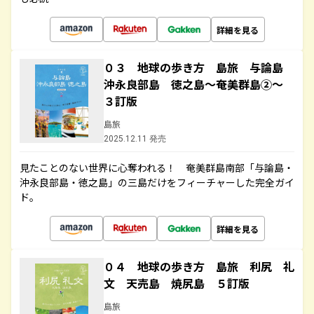
詳細を見る
０３ 地球の歩き方 島旅 与論島
沖永良部島 徳之島～奄美群島②～
３訂版
島旅
2025.12.11 発売
見たことのない世界に心奪われる！ 奄美群島南部「与論島・
沖永良部島・徳之島」の三島だけをフィーチャーした完全ガイ
ド。
詳細を見る
０４ 地球の歩き方 島旅 利尻 礼
文 天売島 焼尻島 ５訂版
島旅