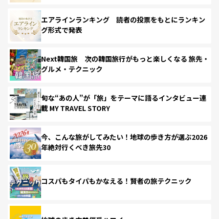
エアラインランキング 読者の投票をもとにランキン
グ形式で発表
Next韓国旅 次の韓国旅行がもっと楽しくなる 旅先・
グルメ・テクニック
旬な“あの人”が「旅」をテーマに語るインタビュー連
載 MY TRAVEL STORY
今、こんな旅がしてみたい！地球の歩き方が選ぶ2026
年絶対行くべき旅先30
コスパもタイパもかなえる！賢者の旅テクニック