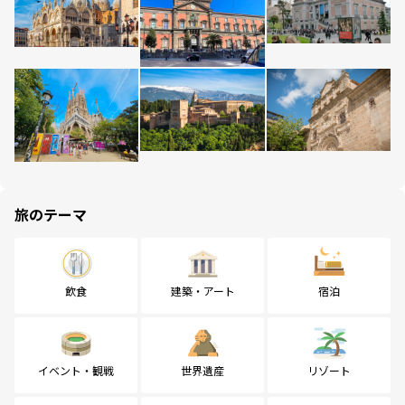
旅のテーマ
飲食
建築・アート
宿泊
イベント・観戦
世界遺産
リゾート