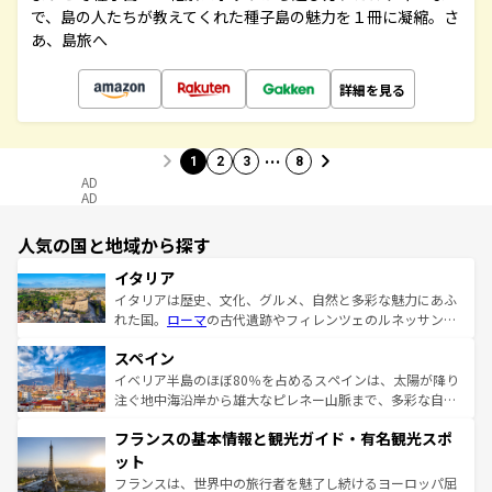
で、島の人たちが教えてくれた種子島の魅力を１冊に凝縮。さ
あ、島旅へ
詳細を見る
…
1
2
3
8
AD
AD
人気の国と地域から探す
イタリア
イタリアは歴史、文化、グルメ、自然と多彩な魅力にあふ
れた国。
ローマ
の古代遺跡やフィレンツェのルネッサンス
美術、ヴェネツィアの運河など、歴史あるスポットはもち
スペイン
ろん、トスカーナの美しい田園風景やアマルフィ海岸の絶
景など、自然景観も見逃せない。観光の合間には、本場の
イベリア半島のほぼ80％を占めるスペインは、太陽が降り
ピザやパスタなど、絶品のイタリア料理を堪能することも
注ぐ地中海沿岸から雄大なピレネー山脈まで、多彩な自然
できる。朝目覚めてから夜眠るまで、すべての瞬間を楽し
と文化が詰まったヨーロッパ屈指の旅行先だ。多様な地域
フランスの基本情報と観光ガイド・有名観光スポ
ませてくれるイタリアで、忘れられない旅をしてみよう！
文化が根付くこの国では、情熱的なフラメンコ、熱気あふ
なお、新着のイタリア情報は
コンテンツ一覧
を参照してほ
れる闘牛、そして美味しいタパスが生活の一部となってい
ット
しい。
る。首都マドリードの洗練された雰囲気や、バルセロナの
フランスは、世界中の旅行者を魅了し続けるヨーロッパ屈