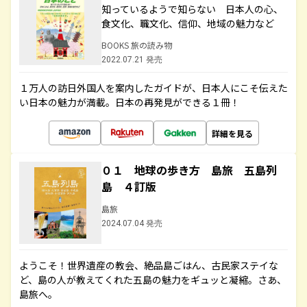
知っているようで知らない 日本人の心、
食文化、職文化、信仰、地域の魅力など
BOOKS 旅の読み物
2022.07.21 発売
１万人の訪日外国人を案内したガイドが、日本人にこそ伝えた
い日本の魅力が満載。日本の再発見ができる１冊！
詳細を見る
０１ 地球の歩き方 島旅 五島列
島 ４訂版
島旅
2024.07.04 発売
ようこそ！世界遺産の教会、絶品島ごはん、古民家ステイな
ど、島の人が教えてくれた五島の魅力をギュッと凝縮。さあ、
島旅へ。