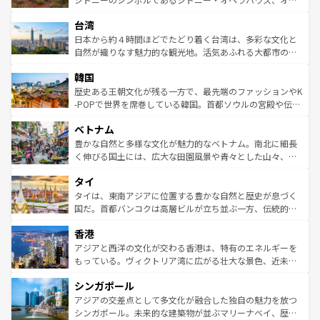
るだろう。車でのロードトリップや列車の旅も、アメリカ
文化や歴史が息づいている。「アロハスピリット」と呼ば
ストラリア東海岸北部に広がる大サンゴ礁地帯グレートバ
ならではの贅沢な旅のスタイルだ。 なお、新着のアメリカ
台湾
れるおもてなしの心で訪れる人々を迎えてくれるハワイの
リアリーフや大陸中央部にそびえるウルル（エアーズロッ
情報は
コンテンツ一覧
を参照してほしい。
人々、おいしいローカルフードやハワイアンミュージッ
ク）、タスマニアの美しい原生林やケアンズの熱帯雨林な
日本から約４時間ほどでたどり着く台湾は、多彩な文化と
ク、伝統的なフラダンスなど、すべてがハワイの魅力を彩
ど、見どころがたくさん。また、カフェやワイン、オージ
自然が織りなす魅力的な観光地。活気あふれる大都市の台
っている。訪れるたびに新しい発見と感動が待っているハ
ービーフなどの食文化も豊かで、美味しいものであふれて
北やノスタルジックな町並みが人気な九份（ジォウフェ
ワイを、存分に味わってほしい。 なお、新着のハワイ情報
韓国
いる。アクティビティも充実しており、サーフィンやダイ
ン）、静ひつな山岳地帯である台湾東部など、都市の喧騒
は
コンテンツ一覧
を参照してほしい。
ビング、ハイキングなど、アウトドア好きにはたまらな
と山間の静けさが共存しており、訪れる人に新しい発見と
歴史ある王朝文化が残る一方で、最先端のファッションやK
い。オーストラリアの多彩な魅力を存分に味わいつくそ
驚きをもたらしてくれる。また、奥深い台湾の食文化も魅
-POPで世界を席巻している韓国。首都ソウルの宮殿や伝統
う。 なお、新着のオーストラリア情報は
コンテンツ一覧
を
力で、夜市などの屋台グルメから高級料理、ヘルシーで美
家屋が並ぶエリアでは韓国の歴史と文化に浸ることがで
参照してほしい。
ベトナム
容にもいいと評判のスイーツなど、バラエティ豊かな料理
き、地方に足を延ばせば四季折々の自然美を楽しむことが
が味わえる。 なお、新着の台湾情報は
コンテンツ一覧
を参
できる。そして、キムチや焼肉、絶品のストリートフード
豊かな自然と多様な文化が魅力的なベトナム。南北に細長
照してほしい。
まで、さまざまな韓国料理が待っている。夜には、韓国な
く伸びる国土には、広大な田園風景や青々とした山々、世
らではのナイトライフも堪能できる。あたたかいホスピタ
界遺産に登録された壮大な自然景観が点在し、都市部では
タイ
リティに包まれながら、韓国の多彩な魅力を心ゆくまで味
急速な発展と共に伝統が息づく。ハノイの古い町並みやホ
わってみてほしい。 なお、新着の韓国情報は
コンテンツ一
ーチミン市のフランス統治時代の建物も、独特の雰囲気を
タイは、東南アジアに位置する豊かな自然と歴史が息づく
覧
を参照してほしい。
醸し出している。また、バラエティの豊かさとおいしさで
国だ。首都バンコクは高層ビルが立ち並ぶ一方、伝統的な
世界中の食通を魅了してやまないベトナム料理も魅力のひ
寺院や市場がいたるところに点在し、古きよき文化と現代
香港
とつ。フォーやバインミー、ベトナムコーヒーなどは、ぜ
の活気が交差している。北部ではチェンマイなどの山岳地
ひ現地で味わいたい。どの地域を訪れてもあたたかい人々
帯で自然と触れ合い、南部ではプーケットやクラビの美し
アジアと西洋の文化が交わる香港は、特有のエネルギーを
が旅行者を迎えてくれるので、きっと忘れられない旅にな
いビーチでリゾート気分を楽しむことができる。タイ料理
もっている。ヴィクトリア湾に広がる壮大な景色、近未来
るはずだ。 なお、新着のベトナム情報は
コンテンツ一覧
を
は世界的に有名で、屋台から高級レストランまで味覚を刺
的なアートスポット、そして歴史と現代が融合した町並
参照してほしい。
シンガポール
激する。気候は一年中温暖で、どの季節にも異なる楽しみ
み、どこを訪れても感動するはず。観光スポットが密集し
が待っている。親しみやすいタイの人々、仏教を中心とし
ており、効率よく見どころを回れるのも魅力。息をのむよ
アジアの交差点として多文化が融合した独自の魅力を放つ
た文化、そして多様な観光資源が、訪れる旅人を魅了し続
うな絶景から文化的な体験まで、香港を存分に楽しみ尽く
シンガポール。未来的な建築物が並ぶマリーナベイ、歴史