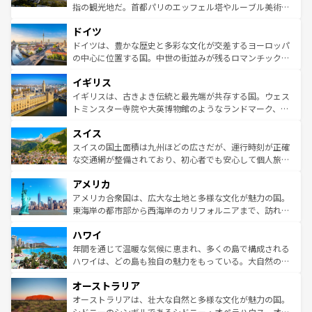
アートに溢れた街角から、地方では古代ローマ遺跡や中世
指の観光地だ。首都パリのエッフェル塔やルーブル美術館
の城塞都市、穏やかなビーチリゾートまで多彩な表情を見
といった象徴的なスポットから、田舎町の古風な美しさま
せる。地方によって風土や気候が異なるスペインはその個
ドイツ
で、幅広い魅力が詰まっている。華麗な宮殿、歴史的な大
性で訪れる人を魅了する。 なお、新着のスペイン情報は
コ
聖堂、美しいビーチ、そして豊かな自然が、訪れる者を心
ドイツは、豊かな歴史と多彩な文化が交差するヨーロッパ
ンテンツ一覧
を参照してほしい。
から魅了する。また、フランスは美食の国としても知ら
の中心に位置する国。中世の街並みが残るロマンチック街
れ、フランス料理はユネスコ無形文化遺産にも登録されて
道から、未来を先取りするようなモダンな都市まで多様な
イギリス
いる。シャンパンの発祥地であるランス、プロヴァンスの
顔を持つこの国は、どこを歩いても飽きることがない。ベ
香り高いラベンダー畑など、多彩な楽しみ方が可能だ。さ
ルリンの文化的活気、バイエルン州のアルプスの絶景、そ
イギリスは、古きよき伝統と最先端が共存する国。ウェス
らに、パリ以外の地域にも魅力が溢れており、どの街角に
してライン川沿いのワイン畑といった風景は必見。ビール
トミンスター寺院や大英博物館のようなランドマーク、歴
も豊かな歴史と文化が息づいている。パリ以外の個性あふ
とソーセージを味わいながら地元の人と過ごす楽しい時間
史ある大学都市、美しい丘陵地帯や牧歌的な風景など、エ
れる地方に足を運ぶとそれぞれで全く異なる文化を体験で
スイス
は、お酒好きな人にはぜひ体験してほしい。 なお、新着の
リアごとに異なる魅力がある。また、優雅なアフタヌーン
きるだろう。 なお、新着のフランス情報は
コンテンツ一覧
ドイツ情報は
コンテンツ一覧
を参照してほしい。
ティー、ビール好きにはたまらない英国パブ、サッカー観
スイスの国土面積は九州ほどの広さだが、運行時刻が正確
を参照してほしい。
戦など、本場だからこそできる体験も豊富。イギリスを旅
な交通網が整備されており、初心者でも安心して個人旅行
して楽しみつくそう。 なお、新着のイギリス情報は
コンテ
を楽しめる。日本同様に時刻表どおりの旅が可能だ。中世
アメリカ
ンツ一覧
を参照してほしい。
の建物がそのまま残る町や、スイスならではのユニークな
博物館もあり、アルプス観光だけでなく町歩きも満喫する
アメリカ合衆国は、広大な土地と多様な文化が魅力の国。
ことができる。国民の所得が高いため物価も高いが、旅行
東海岸の都市部から西海岸のカリフォルニアまで、訪れる
者向けの交通パス提供のサービスもあり、うまく活用すれ
場所ごとに異なる風景と体験が待っている。ニューヨーク
ハワイ
ば市内交通費無料で観光を楽しむこともできる。 なお、新
のような巨大都市は、観光、ショッピング、エンターテイ
着のスイス情報は
コンテンツ一覧
を参照してほしい。
ンメントが詰まった刺激的なスポットだ。一方、アメリカ
年間を通じて温暖な気候に恵まれ、多くの島で構成される
西部には大自然が広がり、グランドキャニオンやイエロー
ハワイは、どの島も独自の魅力をもっている。大自然の神
ストーン国立公園といった絶景が堪能できる。さらに、南
秘を感じたいなら、火山が生み出した壮大な景観を誇るハ
オーストラリア
部のニューオーリンズでは、音楽と美食が融合した独特の
ワイ島は見逃せない。また、定番の観光地といえばオアフ
文化が魅力。旅行者はアメリカの各地域で異なる魅力を楽
島だが、静かな自然を求めるならマウイ島やカウアイ島が
オーストラリアは、壮大な自然と多様な文化が魅力の国。
しみながら、その多様性と豊かな歴史を感じることができ
おすすめ。エメラルドグリーンに輝く海をはじめ、豊かな
シドニーのシンボルであるシドニー・オペラハウス、オー