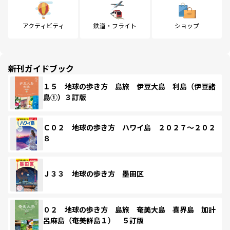
アクティビティ
鉄道・フライト
ショップ
新刊ガイドブック
１５ 地球の歩き方 島旅 伊豆大島 利島（伊豆諸
島①）３訂版
Ｃ０２ 地球の歩き方 ハワイ島 ２０２７～２０２
８
Ｊ３３ 地球の歩き方 墨田区
０２ 地球の歩き方 島旅 奄美大島 喜界島 加計
呂麻島（奄美群島１） ５訂版