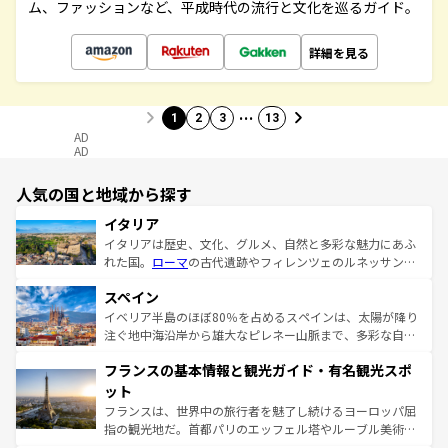
ム、ファッションなど、平成時代の流行と文化を巡るガイド。
詳細を見る
…
1
2
3
13
AD
AD
人気の国と地域から探す
イタリア
イタリアは歴史、文化、グルメ、自然と多彩な魅力にあふ
れた国。
ローマ
の古代遺跡やフィレンツェのルネッサンス
美術、ヴェネツィアの運河など、歴史あるスポットはもち
スペイン
ろん、トスカーナの美しい田園風景やアマルフィ海岸の絶
景など、自然景観も見逃せない。観光の合間には、本場の
イベリア半島のほぼ80％を占めるスペインは、太陽が降り
ピザやパスタなど、絶品のイタリア料理を堪能することも
注ぐ地中海沿岸から雄大なピレネー山脈まで、多彩な自然
できる。朝目覚めてから夜眠るまで、すべての瞬間を楽し
と文化が詰まったヨーロッパ屈指の旅行先だ。多様な地域
フランスの基本情報と観光ガイド・有名観光スポ
ませてくれるイタリアで、忘れられない旅をしてみよう！
文化が根付くこの国では、情熱的なフラメンコ、熱気あふ
なお、新着のイタリア情報は
コンテンツ一覧
を参照してほ
れる闘牛、そして美味しいタパスが生活の一部となってい
ット
しい。
る。首都マドリードの洗練された雰囲気や、バルセロナの
フランスは、世界中の旅行者を魅了し続けるヨーロッパ屈
アートに溢れた街角から、地方では古代ローマ遺跡や中世
指の観光地だ。首都パリのエッフェル塔やルーブル美術館
の城塞都市、穏やかなビーチリゾートまで多彩な表情を見
といった象徴的なスポットから、田舎町の古風な美しさま