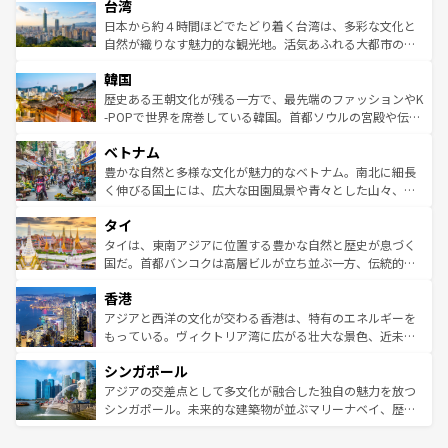
ならではの贅沢な旅のスタイルだ。 なお、新着のアメリカ
台湾
れるおもてなしの心で訪れる人々を迎えてくれるハワイの
リアリーフや大陸中央部にそびえるウルル（エアーズロッ
情報は
コンテンツ一覧
を参照してほしい。
人々、おいしいローカルフードやハワイアンミュージッ
ク）、タスマニアの美しい原生林やケアンズの熱帯雨林な
日本から約４時間ほどでたどり着く台湾は、多彩な文化と
ク、伝統的なフラダンスなど、すべてがハワイの魅力を彩
ど、見どころがたくさん。また、カフェやワイン、オージ
自然が織りなす魅力的な観光地。活気あふれる大都市の台
っている。訪れるたびに新しい発見と感動が待っているハ
ービーフなどの食文化も豊かで、美味しいものであふれて
北やノスタルジックな町並みが人気な九份（ジォウフェ
ワイを、存分に味わってほしい。 なお、新着のハワイ情報
韓国
いる。アクティビティも充実しており、サーフィンやダイ
ン）、静ひつな山岳地帯である台湾東部など、都市の喧騒
は
コンテンツ一覧
を参照してほしい。
ビング、ハイキングなど、アウトドア好きにはたまらな
と山間の静けさが共存しており、訪れる人に新しい発見と
歴史ある王朝文化が残る一方で、最先端のファッションやK
い。オーストラリアの多彩な魅力を存分に味わいつくそ
驚きをもたらしてくれる。また、奥深い台湾の食文化も魅
-POPで世界を席巻している韓国。首都ソウルの宮殿や伝統
う。 なお、新着のオーストラリア情報は
コンテンツ一覧
を
力で、夜市などの屋台グルメから高級料理、ヘルシーで美
家屋が並ぶエリアでは韓国の歴史と文化に浸ることがで
参照してほしい。
ベトナム
容にもいいと評判のスイーツなど、バラエティ豊かな料理
き、地方に足を延ばせば四季折々の自然美を楽しむことが
が味わえる。 なお、新着の台湾情報は
コンテンツ一覧
を参
できる。そして、キムチや焼肉、絶品のストリートフード
豊かな自然と多様な文化が魅力的なベトナム。南北に細長
照してほしい。
まで、さまざまな韓国料理が待っている。夜には、韓国な
く伸びる国土には、広大な田園風景や青々とした山々、世
らではのナイトライフも堪能できる。あたたかいホスピタ
界遺産に登録された壮大な自然景観が点在し、都市部では
タイ
リティに包まれながら、韓国の多彩な魅力を心ゆくまで味
急速な発展と共に伝統が息づく。ハノイの古い町並みやホ
わってみてほしい。 なお、新着の韓国情報は
コンテンツ一
ーチミン市のフランス統治時代の建物も、独特の雰囲気を
タイは、東南アジアに位置する豊かな自然と歴史が息づく
覧
を参照してほしい。
醸し出している。また、バラエティの豊かさとおいしさで
国だ。首都バンコクは高層ビルが立ち並ぶ一方、伝統的な
世界中の食通を魅了してやまないベトナム料理も魅力のひ
寺院や市場がいたるところに点在し、古きよき文化と現代
香港
とつ。フォーやバインミー、ベトナムコーヒーなどは、ぜ
の活気が交差している。北部ではチェンマイなどの山岳地
ひ現地で味わいたい。どの地域を訪れてもあたたかい人々
帯で自然と触れ合い、南部ではプーケットやクラビの美し
アジアと西洋の文化が交わる香港は、特有のエネルギーを
が旅行者を迎えてくれるので、きっと忘れられない旅にな
いビーチでリゾート気分を楽しむことができる。タイ料理
もっている。ヴィクトリア湾に広がる壮大な景色、近未来
るはずだ。 なお、新着のベトナム情報は
コンテンツ一覧
を
は世界的に有名で、屋台から高級レストランまで味覚を刺
的なアートスポット、そして歴史と現代が融合した町並
参照してほしい。
シンガポール
激する。気候は一年中温暖で、どの季節にも異なる楽しみ
み、どこを訪れても感動するはず。観光スポットが密集し
が待っている。親しみやすいタイの人々、仏教を中心とし
ており、効率よく見どころを回れるのも魅力。息をのむよ
アジアの交差点として多文化が融合した独自の魅力を放つ
た文化、そして多様な観光資源が、訪れる旅人を魅了し続
うな絶景から文化的な体験まで、香港を存分に楽しみ尽く
シンガポール。未来的な建築物が並ぶマリーナベイ、歴史
ける。 なお、新着のタイ情報は
コンテンツ一覧
を参照して
そう。 なお、新着の香港情報は
コンテンツ一覧
を参照して
と伝統を感じられるエスニックタウン、多数の緑豊かな公
ほしい。
ほしい。
園や自然保護区など、自然が調和した近代的な景観と文化