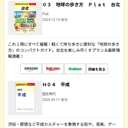
０３ 地球の歩き方 Ｐｌａｔ 台北
Plat
2024.12.19 発売
これ１冊にすべて凝縮！軽くて持ち歩きに便利な「地球の歩き
方」のコンパクトガイド。台北を楽しみ尽くすプラン＆最新情
報満載！
詳細を見る
Ｈ０４ 平成
歴史時代
2026.09.17 発売
渋谷・原宿など平成カルチャーを象徴する街や、音楽、ゲー