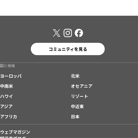
コミュニティを見る
国と地域
ヨーロッパ
北米
中南米
オセアニア
ハワイ
リゾート
アジア
中近東
アフリカ
日本
ウェブマガジン