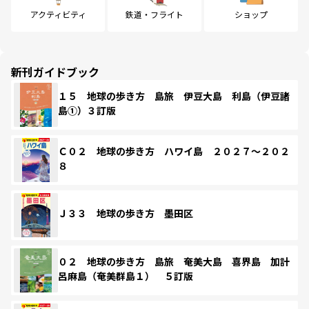
アクティビティ
鉄道・フライト
ショップ
新刊ガイドブック
１５ 地球の歩き方 島旅 伊豆大島 利島（伊豆諸
島①）３訂版
Ｃ０２ 地球の歩き方 ハワイ島 ２０２７～２０２
８
Ｊ３３ 地球の歩き方 墨田区
０２ 地球の歩き方 島旅 奄美大島 喜界島 加計
呂麻島（奄美群島１） ５訂版