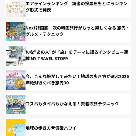
エアラインランキング 読者の投票をもとにランキン
グ形式で発表
Next韓国旅 次の韓国旅行がもっと楽しくなる 旅先・
グルメ・テクニック
旬な“あの人”が「旅」をテーマに語るインタビュー連
載 MY TRAVEL STORY
今、こんな旅がしてみたい！地球の歩き方が選ぶ2026
年絶対行くべき旅先30
コスパもタイパもかなえる！賢者の旅テクニック
地球の歩き方♥偏愛ハワイ