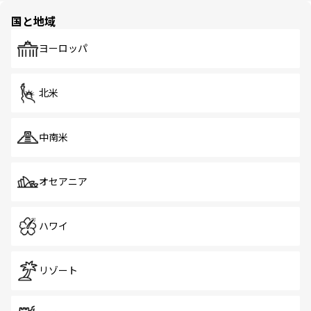
の多様性あふれるカラフルな町は、どこを歩いても新しい
国と地域
発見がある。さらに、治安のよさや充実した公共交通機関
も、旅行者にとっては魅力的なポイント。グルメも豊富
で、ホーカーズは地元の風情を楽しめる外せないスポット
ヨーロッパ
だ。訪れる人を飽きさせないシンガポールで、多様な魅力
を体感しよう。 なお、新着のシンガポール情報は
コンテン
ツ一覧
を参照してほしい。
北米
中南米
オセアニア
ハワイ
リゾート