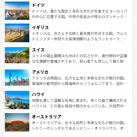
せる。地方によって風土や気候が異なるスペインはその個
ドイツ
で、幅広い魅力が詰まっている。華麗な宮殿、歴史的な大
性で訪れる人を魅了する。 なお、新着のスペイン情報は
コ
聖堂、美しいビーチ、そして豊かな自然が、訪れる者を心
ドイツは、豊かな歴史と多彩な文化が交差するヨーロッパ
ンテンツ一覧
を参照してほしい。
から魅了する。また、フランスは美食の国としても知ら
の中心に位置する国。中世の街並みが残るロマンチック街
れ、フランス料理はユネスコ無形文化遺産にも登録されて
道から、未来を先取りするようなモダンな都市まで多様な
イギリス
いる。シャンパンの発祥地であるランス、プロヴァンスの
顔を持つこの国は、どこを歩いても飽きることがない。ベ
香り高いラベンダー畑など、多彩な楽しみ方が可能だ。さ
ルリンの文化的活気、バイエルン州のアルプスの絶景、そ
イギリスは、古きよき伝統と最先端が共存する国。ウェス
らに、パリ以外の地域にも魅力が溢れており、どの街角に
してライン川沿いのワイン畑といった風景は必見。ビール
トミンスター寺院や大英博物館のようなランドマーク、歴
も豊かな歴史と文化が息づいている。パリ以外の個性あふ
とソーセージを味わいながら地元の人と過ごす楽しい時間
史ある大学都市、美しい丘陵地帯や牧歌的な風景など、エ
れる地方に足を運ぶとそれぞれで全く異なる文化を体験で
スイス
は、お酒好きな人にはぜひ体験してほしい。 なお、新着の
リアごとに異なる魅力がある。また、優雅なアフタヌーン
きるだろう。 なお、新着のフランス情報は
コンテンツ一覧
ドイツ情報は
コンテンツ一覧
を参照してほしい。
ティー、ビール好きにはたまらない英国パブ、サッカー観
スイスの国土面積は九州ほどの広さだが、運行時刻が正確
を参照してほしい。
戦など、本場だからこそできる体験も豊富。イギリスを旅
な交通網が整備されており、初心者でも安心して個人旅行
して楽しみつくそう。 なお、新着のイギリス情報は
コンテ
を楽しめる。日本同様に時刻表どおりの旅が可能だ。中世
アメリカ
ンツ一覧
を参照してほしい。
の建物がそのまま残る町や、スイスならではのユニークな
博物館もあり、アルプス観光だけでなく町歩きも満喫する
アメリカ合衆国は、広大な土地と多様な文化が魅力の国。
ことができる。国民の所得が高いため物価も高いが、旅行
東海岸の都市部から西海岸のカリフォルニアまで、訪れる
者向けの交通パス提供のサービスもあり、うまく活用すれ
場所ごとに異なる風景と体験が待っている。ニューヨーク
ハワイ
ば市内交通費無料で観光を楽しむこともできる。 なお、新
のような巨大都市は、観光、ショッピング、エンターテイ
着のスイス情報は
コンテンツ一覧
を参照してほしい。
ンメントが詰まった刺激的なスポットだ。一方、アメリカ
年間を通じて温暖な気候に恵まれ、多くの島で構成される
西部には大自然が広がり、グランドキャニオンやイエロー
ハワイは、どの島も独自の魅力をもっている。大自然の神
ストーン国立公園といった絶景が堪能できる。さらに、南
秘を感じたいなら、火山が生み出した壮大な景観を誇るハ
オーストラリア
部のニューオーリンズでは、音楽と美食が融合した独特の
ワイ島は見逃せない。また、定番の観光地といえばオアフ
文化が魅力。旅行者はアメリカの各地域で異なる魅力を楽
島だが、静かな自然を求めるならマウイ島やカウアイ島が
オーストラリアは、壮大な自然と多様な文化が魅力の国。
しみながら、その多様性と豊かな歴史を感じることができ
おすすめ。エメラルドグリーンに輝く海をはじめ、豊かな
シドニーのシンボルであるシドニー・オペラハウス、オー
るだろう。車でのロードトリップや列車の旅も、アメリカ
文化や歴史が息づいている。「アロハスピリット」と呼ば
ストラリア東海岸北部に広がる大サンゴ礁地帯グレートバ