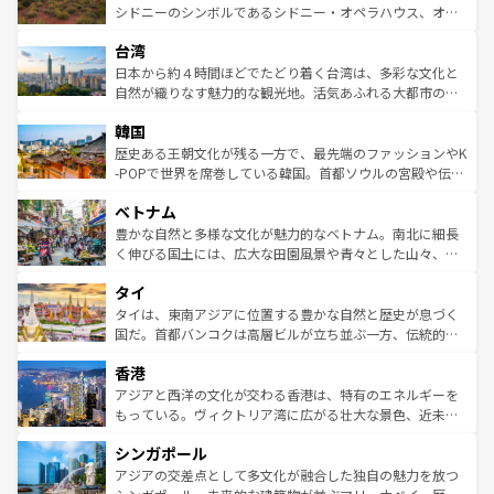
しみながら、その多様性と豊かな歴史を感じることができ
おすすめ。エメラルドグリーンに輝く海をはじめ、豊かな
シドニーのシンボルであるシドニー・オペラハウス、オー
るだろう。車でのロードトリップや列車の旅も、アメリカ
文化や歴史が息づいている。「アロハスピリット」と呼ば
ストラリア東海岸北部に広がる大サンゴ礁地帯グレートバ
ならではの贅沢な旅のスタイルだ。 なお、新着のアメリカ
台湾
れるおもてなしの心で訪れる人々を迎えてくれるハワイの
リアリーフや大陸中央部にそびえるウルル（エアーズロッ
情報は
コンテンツ一覧
を参照してほしい。
人々、おいしいローカルフードやハワイアンミュージッ
ク）、タスマニアの美しい原生林やケアンズの熱帯雨林な
日本から約４時間ほどでたどり着く台湾は、多彩な文化と
ク、伝統的なフラダンスなど、すべてがハワイの魅力を彩
ど、見どころがたくさん。また、カフェやワイン、オージ
自然が織りなす魅力的な観光地。活気あふれる大都市の台
っている。訪れるたびに新しい発見と感動が待っているハ
ービーフなどの食文化も豊かで、美味しいものであふれて
北やノスタルジックな町並みが人気な九份（ジォウフェ
ワイを、存分に味わってほしい。 なお、新着のハワイ情報
韓国
いる。アクティビティも充実しており、サーフィンやダイ
ン）、静ひつな山岳地帯である台湾東部など、都市の喧騒
は
コンテンツ一覧
を参照してほしい。
ビング、ハイキングなど、アウトドア好きにはたまらな
と山間の静けさが共存しており、訪れる人に新しい発見と
歴史ある王朝文化が残る一方で、最先端のファッションやK
い。オーストラリアの多彩な魅力を存分に味わいつくそ
驚きをもたらしてくれる。また、奥深い台湾の食文化も魅
-POPで世界を席巻している韓国。首都ソウルの宮殿や伝統
う。 なお、新着のオーストラリア情報は
コンテンツ一覧
を
力で、夜市などの屋台グルメから高級料理、ヘルシーで美
家屋が並ぶエリアでは韓国の歴史と文化に浸ることがで
参照してほしい。
ベトナム
容にもいいと評判のスイーツなど、バラエティ豊かな料理
き、地方に足を延ばせば四季折々の自然美を楽しむことが
が味わえる。 なお、新着の台湾情報は
コンテンツ一覧
を参
できる。そして、キムチや焼肉、絶品のストリートフード
豊かな自然と多様な文化が魅力的なベトナム。南北に細長
照してほしい。
まで、さまざまな韓国料理が待っている。夜には、韓国な
く伸びる国土には、広大な田園風景や青々とした山々、世
らではのナイトライフも堪能できる。あたたかいホスピタ
界遺産に登録された壮大な自然景観が点在し、都市部では
タイ
リティに包まれながら、韓国の多彩な魅力を心ゆくまで味
急速な発展と共に伝統が息づく。ハノイの古い町並みやホ
わってみてほしい。 なお、新着の韓国情報は
コンテンツ一
ーチミン市のフランス統治時代の建物も、独特の雰囲気を
タイは、東南アジアに位置する豊かな自然と歴史が息づく
覧
を参照してほしい。
醸し出している。また、バラエティの豊かさとおいしさで
国だ。首都バンコクは高層ビルが立ち並ぶ一方、伝統的な
世界中の食通を魅了してやまないベトナム料理も魅力のひ
寺院や市場がいたるところに点在し、古きよき文化と現代
香港
とつ。フォーやバインミー、ベトナムコーヒーなどは、ぜ
の活気が交差している。北部ではチェンマイなどの山岳地
ひ現地で味わいたい。どの地域を訪れてもあたたかい人々
帯で自然と触れ合い、南部ではプーケットやクラビの美し
アジアと西洋の文化が交わる香港は、特有のエネルギーを
が旅行者を迎えてくれるので、きっと忘れられない旅にな
いビーチでリゾート気分を楽しむことができる。タイ料理
もっている。ヴィクトリア湾に広がる壮大な景色、近未来
るはずだ。 なお、新着のベトナム情報は
コンテンツ一覧
を
は世界的に有名で、屋台から高級レストランまで味覚を刺
的なアートスポット、そして歴史と現代が融合した町並
参照してほしい。
シンガポール
激する。気候は一年中温暖で、どの季節にも異なる楽しみ
み、どこを訪れても感動するはず。観光スポットが密集し
が待っている。親しみやすいタイの人々、仏教を中心とし
ており、効率よく見どころを回れるのも魅力。息をのむよ
アジアの交差点として多文化が融合した独自の魅力を放つ
た文化、そして多様な観光資源が、訪れる旅人を魅了し続
うな絶景から文化的な体験まで、香港を存分に楽しみ尽く