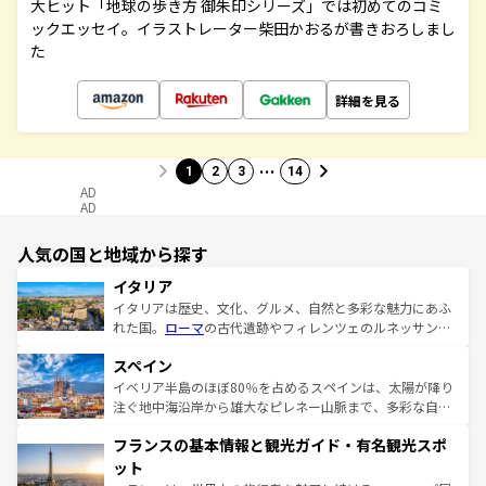
大ヒット「地球の歩き方 御朱印シリーズ」では初めてのコミ
ックエッセイ。イラストレーター柴田かおるが書きおろしまし
た
詳細を見る
…
1
2
3
14
AD
AD
人気の国と地域から探す
イタリア
イタリアは歴史、文化、グルメ、自然と多彩な魅力にあふ
れた国。
ローマ
の古代遺跡やフィレンツェのルネッサンス
美術、ヴェネツィアの運河など、歴史あるスポットはもち
スペイン
ろん、トスカーナの美しい田園風景やアマルフィ海岸の絶
景など、自然景観も見逃せない。観光の合間には、本場の
イベリア半島のほぼ80％を占めるスペインは、太陽が降り
ピザやパスタなど、絶品のイタリア料理を堪能することも
注ぐ地中海沿岸から雄大なピレネー山脈まで、多彩な自然
できる。朝目覚めてから夜眠るまで、すべての瞬間を楽し
と文化が詰まったヨーロッパ屈指の旅行先だ。多様な地域
フランスの基本情報と観光ガイド・有名観光スポ
ませてくれるイタリアで、忘れられない旅をしてみよう！
文化が根付くこの国では、情熱的なフラメンコ、熱気あふ
なお、新着のイタリア情報は
コンテンツ一覧
を参照してほ
れる闘牛、そして美味しいタパスが生活の一部となってい
ット
しい。
る。首都マドリードの洗練された雰囲気や、バルセロナの