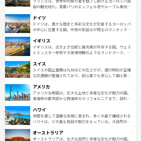
フランスは、世界中の旅行者を魅了し続けるヨーロッパ屈
アートに溢れた街角から、地方では古代ローマ遺跡や中世
指の観光地だ。首都パリのエッフェル塔やルーブル美術館
の城塞都市、穏やかなビーチリゾートまで多彩な表情を見
といった象徴的なスポットから、田舎町の古風な美しさま
せる。地方によって風土や気候が異なるスペインはその個
ドイツ
で、幅広い魅力が詰まっている。華麗な宮殿、歴史的な大
性で訪れる人を魅了する。 なお、新着のスペイン情報は
コ
聖堂、美しいビーチ、そして豊かな自然が、訪れる者を心
ドイツは、豊かな歴史と多彩な文化が交差するヨーロッパ
ンテンツ一覧
を参照してほしい。
から魅了する。また、フランスは美食の国としても知ら
の中心に位置する国。中世の街並みが残るロマンチック街
れ、フランス料理はユネスコ無形文化遺産にも登録されて
道から、未来を先取りするようなモダンな都市まで多様な
イギリス
いる。シャンパンの発祥地であるランス、プロヴァンスの
顔を持つこの国は、どこを歩いても飽きることがない。ベ
香り高いラベンダー畑など、多彩な楽しみ方が可能だ。さ
ルリンの文化的活気、バイエルン州のアルプスの絶景、そ
イギリスは、古きよき伝統と最先端が共存する国。ウェス
らに、パリ以外の地域にも魅力が溢れており、どの街角に
してライン川沿いのワイン畑といった風景は必見。ビール
トミンスター寺院や大英博物館のようなランドマーク、歴
も豊かな歴史と文化が息づいている。パリ以外の個性あふ
とソーセージを味わいながら地元の人と過ごす楽しい時間
史ある大学都市、美しい丘陵地帯や牧歌的な風景など、エ
れる地方に足を運ぶとそれぞれで全く異なる文化を体験で
スイス
は、お酒好きな人にはぜひ体験してほしい。 なお、新着の
リアごとに異なる魅力がある。また、優雅なアフタヌーン
きるだろう。 なお、新着のフランス情報は
コンテンツ一覧
ドイツ情報は
コンテンツ一覧
を参照してほしい。
ティー、ビール好きにはたまらない英国パブ、サッカー観
スイスの国土面積は九州ほどの広さだが、運行時刻が正確
を参照してほしい。
戦など、本場だからこそできる体験も豊富。イギリスを旅
な交通網が整備されており、初心者でも安心して個人旅行
して楽しみつくそう。 なお、新着のイギリス情報は
コンテ
を楽しめる。日本同様に時刻表どおりの旅が可能だ。中世
アメリカ
ンツ一覧
を参照してほしい。
の建物がそのまま残る町や、スイスならではのユニークな
博物館もあり、アルプス観光だけでなく町歩きも満喫する
アメリカ合衆国は、広大な土地と多様な文化が魅力の国。
ことができる。国民の所得が高いため物価も高いが、旅行
東海岸の都市部から西海岸のカリフォルニアまで、訪れる
者向けの交通パス提供のサービスもあり、うまく活用すれ
場所ごとに異なる風景と体験が待っている。ニューヨーク
ハワイ
ば市内交通費無料で観光を楽しむこともできる。 なお、新
のような巨大都市は、観光、ショッピング、エンターテイ
着のスイス情報は
コンテンツ一覧
を参照してほしい。
ンメントが詰まった刺激的なスポットだ。一方、アメリカ
年間を通じて温暖な気候に恵まれ、多くの島で構成される
西部には大自然が広がり、グランドキャニオンやイエロー
ハワイは、どの島も独自の魅力をもっている。大自然の神
ストーン国立公園といった絶景が堪能できる。さらに、南
秘を感じたいなら、火山が生み出した壮大な景観を誇るハ
オーストラリア
部のニューオーリンズでは、音楽と美食が融合した独特の
ワイ島は見逃せない。また、定番の観光地といえばオアフ
文化が魅力。旅行者はアメリカの各地域で異なる魅力を楽
島だが、静かな自然を求めるならマウイ島やカウアイ島が
オーストラリアは、壮大な自然と多様な文化が魅力の国。