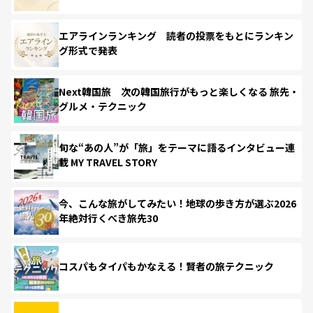
エアラインランキング 読者の投票をもとにランキン
グ形式で発表
Next韓国旅 次の韓国旅行がもっと楽しくなる 旅先・
グルメ・テクニック
旬な“あの人”が「旅」をテーマに語るインタビュー連
載 MY TRAVEL STORY
今、こんな旅がしてみたい！地球の歩き方が選ぶ2026
年絶対行くべき旅先30
コスパもタイパもかなえる！賢者の旅テクニック