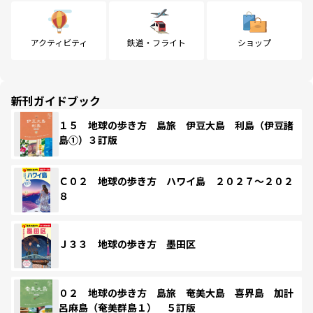
アクティビティ
鉄道・フライト
ショップ
新刊ガイドブック
１５ 地球の歩き方 島旅 伊豆大島 利島（伊豆諸
島①）３訂版
Ｃ０２ 地球の歩き方 ハワイ島 ２０２７～２０２
８
Ｊ３３ 地球の歩き方 墨田区
０２ 地球の歩き方 島旅 奄美大島 喜界島 加計
呂麻島（奄美群島１） ５訂版