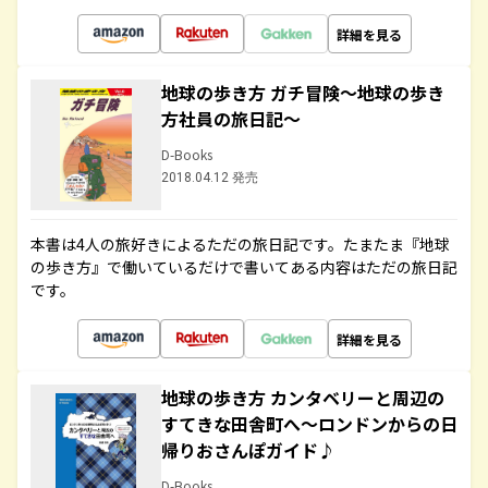
詳細を見る
地球の歩き方 ガチ冒険～地球の歩き
方社員の旅日記～
D-Books
2018.04.12 発売
本書は4人の旅好きによるただの旅日記です。たまたま『地球
の歩き方』で働いているだけで書いてある内容はただの旅日記
です。
詳細を見る
地球の歩き方 カンタベリーと周辺の
すてきな田舎町へ～ロンドンからの日
帰りおさんぽガイド♪
D-Books