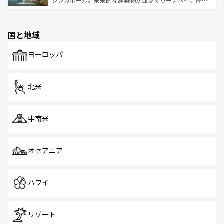
シンガポール。未来的な建築物が並ぶマリーナベイ、歴史
ける。 なお、新着のタイ情報は
コンテンツ一覧
を参照して
そう。 なお、新着の香港情報は
コンテンツ一覧
を参照して
と伝統を感じられるエスニックタウン、多数の緑豊かな公
ほしい。
ほしい。
園や自然保護区など、自然が調和した近代的な景観と文化
の多様性あふれるカラフルな町は、どこを歩いても新しい
国と地域
発見がある。さらに、治安のよさや充実した公共交通機関
も、旅行者にとっては魅力的なポイント。グルメも豊富
で、ホーカーズは地元の風情を楽しめる外せないスポット
ヨーロッパ
だ。訪れる人を飽きさせないシンガポールで、多様な魅力
を体感しよう。 なお、新着のシンガポール情報は
コンテン
ツ一覧
を参照してほしい。
北米
中南米
オセアニア
ハワイ
リゾート