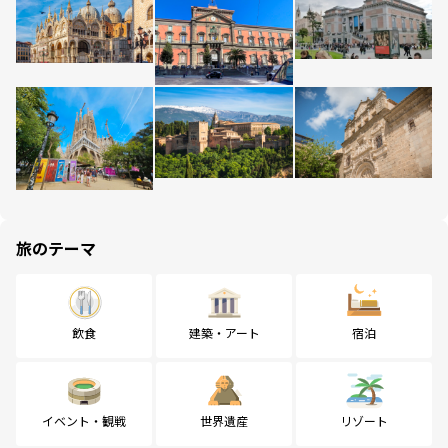
旅のテーマ
飲食
建築・アート
宿泊
イベント・観戦
世界遺産
リゾート