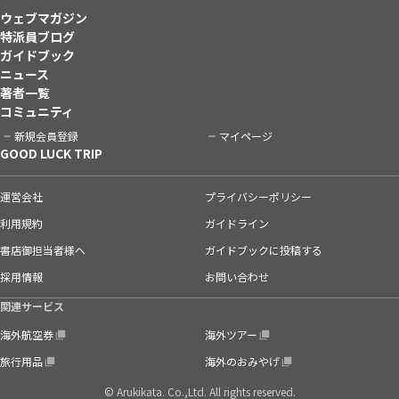
ウェブマガジン
特派員ブログ
ガイドブック
ニュース
著者一覧
コミュニティ
新規会員登録
マイページ
GOOD LUCK TRIP
運営会社
プライバシーポリシー
利用規約
ガイドライン
書店御担当者様へ
ガイドブックに投稿する
採用情報
お問い合わせ
関連サービス
海外航空券
海外ツアー
旅行用品
海外のおみやげ
© Arukikata. Co.,Ltd. All rights reserved.