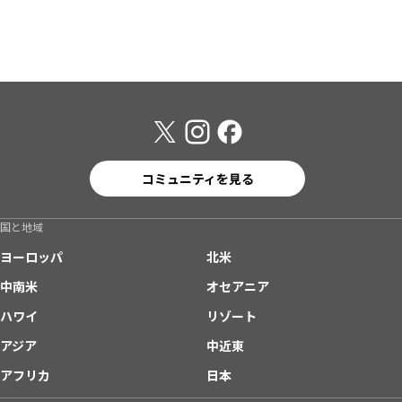
コミュニティを見る
国と地域
ヨーロッパ
北米
中南米
オセアニア
ハワイ
リゾート
アジア
中近東
アフリカ
日本