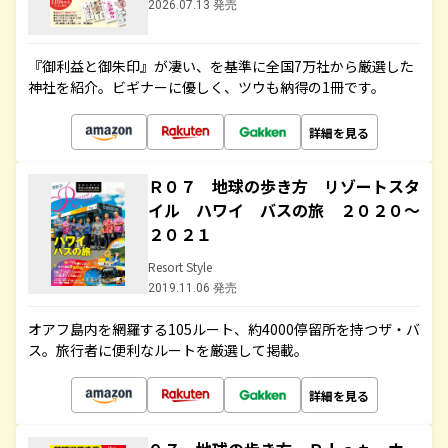
2026.07.13 発売
『御利益と御朱印』が凄い、を基準に全国7万社から厳選した
神社を紹介。ビギナーに優しく、ツウも納得の1冊です。
詳細を見る
Ｒ０７ 地球の歩き方 リゾートスタ
イル ハワイ バスの旅 ２０２０～
２０２１
Resort Style
2019.11.06 発売
オアフ島内を網羅する105ルート、約4000停留所を持つザ・バ
ス。旅行者に便利なルートを厳選して掲載。
詳細を見る