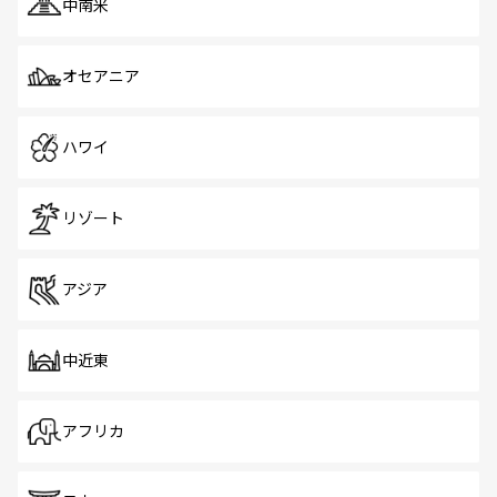
中南米
オセアニア
ハワイ
リゾート
アジア
中近東
アフリカ