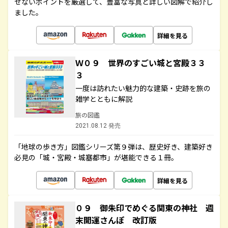
せないポイントを厳選して、豊富な写真と詳しい図解で紹介し
ました。
詳細を見る
Ｗ０９ 世界のすごい城と宮殿３３
３
一度は訪れたい魅力的な建築・史跡を旅の
雑学とともに解説
旅の図鑑
2021.08.12 発売
「地球の歩き方」図鑑シリーズ第９弾は、歴史好き、建築好き
必見の「城・宮殿・城塞都市」が堪能できる１冊。
詳細を見る
０９ 御朱印でめぐる関東の神社 週
末開運さんぽ 改訂版