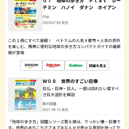
０７ 地球の歩き方 Ｐｌａｔ ホー
チミン ハノイ ダナン ホイアン
Plat
2024.07.04 発売
これ１冊にすべて凝縮！ ベトナムの人気４都市＋人気の郊外
を楽しむ、携帯に便利な地球の歩き方コンパクトガイドの最新
版が登場
詳細を見る
Ｗ０８ 世界のすごい巨像
巨仏・巨神・巨人。一度は訪れたい愛すべ
き巨大造形を解説
旅の図鑑
2021.08.12 発売
「地球の歩き方」図鑑シリーズ第８弾は、でっかい像・巨像で
す。世界のあちこちでさまざまな人々が色々な意図を持って立