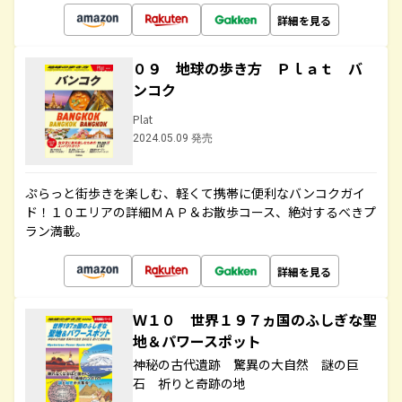
詳細を見る
０９ 地球の歩き方 Ｐｌａｔ バ
ンコク
Plat
2024.05.09 発売
ぷらっと街歩きを楽しむ、軽くて携帯に便利なバンコクガイ
ド！１０エリアの詳細ＭＡＰ＆お散歩コース、絶対するべきプ
ラン満載。
詳細を見る
Ｗ１０ 世界１９７ヵ国のふしぎな聖
地＆パワースポット
神秘の古代遺跡 驚異の大自然 謎の巨
石 祈りと奇跡の地