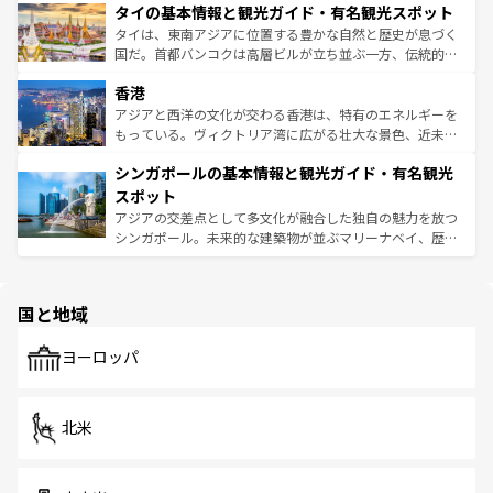
わってみてほしい。 なお、新着の韓国情報は
コンテンツ一
タイの基本情報と観光ガイド・有名観光スポット
急速な発展と共に伝統が息づく。ハノイの古い町並みやホ
覧
を参照してほしい。
ーチミン市のフランス統治時代の建物も、独特の雰囲気を
タイは、東南アジアに位置する豊かな自然と歴史が息づく
醸し出している。また、バラエティの豊かさとおいしさで
国だ。首都バンコクは高層ビルが立ち並ぶ一方、伝統的な
世界中の食通を魅了してやまないベトナム料理も魅力のひ
寺院や市場がいたるところに点在し、古きよき文化と現代
香港
とつ。フォーやバインミー、ベトナムコーヒーなどは、ぜ
の活気が交差している。北部ではチェンマイなどの山岳地
ひ現地で味わいたい。どの地域を訪れてもあたたかい人々
帯で自然と触れ合い、南部ではプーケットやクラビの美し
アジアと西洋の文化が交わる香港は、特有のエネルギーを
が旅行者を迎えてくれるので、きっと忘れられない旅にな
いビーチでリゾート気分を楽しむことができる。タイ料理
もっている。ヴィクトリア湾に広がる壮大な景色、近未来
るはずだ。 なお、新着のベトナム情報は
コンテンツ一覧
を
は世界的に有名で、屋台から高級レストランまで味覚を刺
的なアートスポット、そして歴史と現代が融合した町並
参照してほしい。
シンガポールの基本情報と観光ガイド・有名観光
激する。気候は一年中温暖で、どの季節にも異なる楽しみ
み、どこを訪れても感動するはず。観光スポットが密集し
が待っている。親しみやすいタイの人々、仏教を中心とし
ており、効率よく見どころを回れるのも魅力。息をのむよ
スポット
た文化、そして多様な観光資源が、訪れる旅人を魅了し続
うな絶景から文化的な体験まで、香港を存分に楽しみ尽く
アジアの交差点として多文化が融合した独自の魅力を放つ
ける。 なお、新着のタイ情報は
コンテンツ一覧
を参照して
そう。 なお、新着の香港情報は
コンテンツ一覧
を参照して
シンガポール。未来的な建築物が並ぶマリーナベイ、歴史
ほしい。
ほしい。
と伝統を感じられるエスニックタウン、多数の緑豊かな公
園や自然保護区など、自然が調和した近代的な景観と文化
の多様性あふれるカラフルな町は、どこを歩いても新しい
国と地域
発見がある。さらに、治安のよさや充実した公共交通機関
も、旅行者にとっては魅力的なポイント。グルメも豊富
で、ホーカーズは地元の風情を楽しめる外せないスポット
ヨーロッパ
だ。訪れる人を飽きさせないシンガポールで、多様な魅力
を体感しよう。 なお、新着のシンガポール情報は
コンテン
ツ一覧
を参照してほしい。
北米