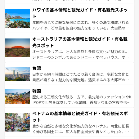
ば市内交通費無料で観光を楽しむこともできる。 なお、新
場所ごとに異なる風景と体験が待っている。ニューヨーク
着のスイス情報は
コンテンツ一覧
を参照してほしい。
ハワイの基本情報と観光ガイド・有名観光スポッ
のような巨大都市は、観光、ショッピング、エンターテイ
ンメントが詰まった刺激的なスポットだ。一方、アメリカ
ト
西部には大自然が広がり、グランドキャニオンやイエロー
年間を通じて温暖な気候に恵まれ、多くの島で構成される
ストーン国立公園といった絶景が堪能できる。さらに、南
ハワイは、どの島も独自の魅力をもっている。大自然の神
部のニューオーリンズでは、音楽と美食が融合した独特の
秘を感じたいなら、火山が生み出した壮大な景観を誇るハ
文化が魅力。旅行者はアメリカの各地域で異なる魅力を楽
オーストラリアの基本情報と観光ガイド・有名観
ワイ島は見逃せない。また、定番の観光地といえばオアフ
しみながら、その多様性と豊かな歴史を感じることができ
島だが、静かな自然を求めるならマウイ島やカウアイ島が
光スポット
るだろう。車でのロードトリップや列車の旅も、アメリカ
おすすめ。エメラルドグリーンに輝く海をはじめ、豊かな
オーストラリアは、壮大な自然と多様な文化が魅力の国。
ならではの贅沢な旅のスタイルだ。 なお、新着のアメリカ
文化や歴史が息づいている。「アロハスピリット」と呼ば
シドニーのシンボルであるシドニー・オペラハウス、オー
情報は
コンテンツ一覧
を参照してほしい。
れるおもてなしの心で訪れる人々を迎えてくれるハワイの
ストラリア東海岸北部に広がる大サンゴ礁地帯グレートバ
人々、おいしいローカルフードやハワイアンミュージッ
台湾
リアリーフや大陸中央部にそびえるウルル（エアーズロッ
ク、伝統的なフラダンスなど、すべてがハワイの魅力を彩
ク）、タスマニアの美しい原生林やケアンズの熱帯雨林な
日本から約４時間ほどでたどり着く台湾は、多彩な文化と
っている。訪れるたびに新しい発見と感動が待っているハ
ど、見どころがたくさん。また、カフェやワイン、オージ
自然が織りなす魅力的な観光地。活気あふれる大都市の台
ワイを、存分に味わってほしい。 なお、新着のハワイ情報
ービーフなどの食文化も豊かで、美味しいものであふれて
北やノスタルジックな町並みが人気な九份（ジォウフェ
は
コンテンツ一覧
を参照してほしい。
韓国
いる。アクティビティも充実しており、サーフィンやダイ
ン）、静ひつな山岳地帯である台湾東部など、都市の喧騒
ビング、ハイキングなど、アウトドア好きにはたまらな
と山間の静けさが共存しており、訪れる人に新しい発見と
歴史ある王朝文化が残る一方で、最先端のファッションやK
い。オーストラリアの多彩な魅力を存分に味わいつくそ
驚きをもたらしてくれる。また、奥深い台湾の食文化も魅
-POPで世界を席巻している韓国。首都ソウルの宮殿や伝統
う。 なお、新着のオーストラリア情報は
コンテンツ一覧
を
力で、夜市などの屋台グルメから高級料理、ヘルシーで美
家屋が並ぶエリアでは韓国の歴史と文化に浸ることがで
参照してほしい。
ベトナムの基本情報と観光ガイド・有名観光スポ
容にもいいと評判のスイーツなど、バラエティ豊かな料理
き、地方に足を延ばせば四季折々の自然美を楽しむことが
が味わえる。 なお、新着の台湾情報は
コンテンツ一覧
を参
できる。そして、キムチや焼肉、絶品のストリートフード
ット
照してほしい。
まで、さまざまな韓国料理が待っている。夜には、韓国な
豊かな自然と多様な文化が魅力的なベトナム。南北に細長
らではのナイトライフも堪能できる。あたたかいホスピタ
く伸びる国土には、広大な田園風景や青々とした山々、世
リティに包まれながら、韓国の多彩な魅力を心ゆくまで味
界遺産に登録された壮大な自然景観が点在し、都市部では