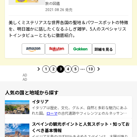
旅の図鑑
2021.08.26 発売
美しくミステリアスな世界各国の聖地＆パワースポットの特徴
を、明日誰かに話したくなるふしぎ雑学、5人のスペシャリス
トインタビューとともに徹底紹介。
詳細を見る
…
1
2
3
4
5
13
AD
AD
人気の国と地域から探す
イタリア
イタリアは歴史、文化、グルメ、自然と多彩な魅力にあふ
れた国。
ローマ
の古代遺跡やフィレンツェのルネッサンス
美術、ヴェネツィアの運河など、歴史あるスポットはもち
スペインの観光ポイントと人気スポット・知ってお
ろん、トスカーナの美しい田園風景やアマルフィ海岸の絶
景など、自然景観も見逃せない。観光の合間には、本場の
くべき基本情報
ピザやパスタなど、絶品のイタリア料理を堪能することも
イベリア半島のほぼ80％を占めるスペインは、太陽が降り