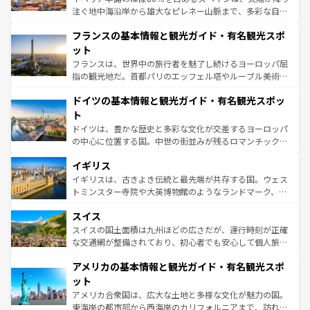
できる。朝目覚めてから夜眠るまで、すべての瞬間を楽し
注ぐ地中海沿岸から雄大なピレネー山脈まで、多彩な自然
ませてくれるイタリアで、忘れられない旅をしてみよう！
と文化が詰まったヨーロッパ屈指の旅行先だ。多様な地域
なお、新着のイタリア情報は
コンテンツ一覧
を参照してほ
フランスの基本情報と観光ガイド・有名観光スポ
文化が根付くこの国では、情熱的なフラメンコ、熱気あふ
しい。
れる闘牛、そして美味しいタパスが生活の一部となってい
ット
る。首都マドリードの洗練された雰囲気や、バルセロナの
フランスは、世界中の旅行者を魅了し続けるヨーロッパ屈
アートに溢れた街角から、地方では古代ローマ遺跡や中世
指の観光地だ。首都パリのエッフェル塔やルーブル美術館
の城塞都市、穏やかなビーチリゾートまで多彩な表情を見
といった象徴的なスポットから、田舎町の古風な美しさま
せる。地方によって風土や気候が異なるスペインはその個
ドイツの基本情報と観光ガイド・有名観光スポッ
で、幅広い魅力が詰まっている。華麗な宮殿、歴史的な大
性で訪れる人を魅了する。 なお、新着のスペイン情報は
コ
聖堂、美しいビーチ、そして豊かな自然が、訪れる者を心
ト
ンテンツ一覧
を参照してほしい。
から魅了する。また、フランスは美食の国としても知ら
ドイツは、豊かな歴史と多彩な文化が交差するヨーロッパ
れ、フランス料理はユネスコ無形文化遺産にも登録されて
の中心に位置する国。中世の街並みが残るロマンチック街
いる。シャンパンの発祥地であるランス、プロヴァンスの
道から、未来を先取りするようなモダンな都市まで多様な
香り高いラベンダー畑など、多彩な楽しみ方が可能だ。さ
イギリス
顔を持つこの国は、どこを歩いても飽きることがない。ベ
らに、パリ以外の地域にも魅力が溢れており、どの街角に
ルリンの文化的活気、バイエルン州のアルプスの絶景、そ
イギリスは、古きよき伝統と最先端が共存する国。ウェス
も豊かな歴史と文化が息づいている。パリ以外の個性あふ
してライン川沿いのワイン畑といった風景は必見。ビール
トミンスター寺院や大英博物館のようなランドマーク、歴
れる地方に足を運ぶとそれぞれで全く異なる文化を体験で
とソーセージを味わいながら地元の人と過ごす楽しい時間
史ある大学都市、美しい丘陵地帯や牧歌的な風景など、エ
きるだろう。 なお、新着のフランス情報は
コンテンツ一覧
スイス
は、お酒好きな人にはぜひ体験してほしい。 なお、新着の
リアごとに異なる魅力がある。また、優雅なアフタヌーン
を参照してほしい。
ドイツ情報は
コンテンツ一覧
を参照してほしい。
ティー、ビール好きにはたまらない英国パブ、サッカー観
スイスの国土面積は九州ほどの広さだが、運行時刻が正確
戦など、本場だからこそできる体験も豊富。イギリスを旅
な交通網が整備されており、初心者でも安心して個人旅行
して楽しみつくそう。 なお、新着のイギリス情報は
コンテ
を楽しめる。日本同様に時刻表どおりの旅が可能だ。中世
アメリカの基本情報と観光ガイド・有名観光スポ
ンツ一覧
を参照してほしい。
の建物がそのまま残る町や、スイスならではのユニークな
博物館もあり、アルプス観光だけでなく町歩きも満喫する
ット
ことができる。国民の所得が高いため物価も高いが、旅行
アメリカ合衆国は、広大な土地と多様な文化が魅力の国。
者向けの交通パス提供のサービスもあり、うまく活用すれ
東海岸の都市部から西海岸のカリフォルニアまで、訪れる