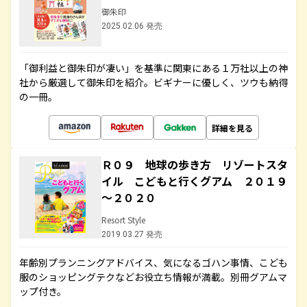
御朱印
2025.02.06 発売
「御利益と御朱印が凄い」を基準に関東にある１万社以上の神
社から厳選して御朱印を紹介。ビギナーに優しく、ツウも納得
の一冊。
詳細を見る
Ｒ０９ 地球の歩き方 リゾートスタ
イル こどもと行くグアム ２０１９
～２０２０
Resort Style
2019.03.27 発売
年齢別プランニングアドバイス、気になるゴハン事情、こども
服のショッピングテクなどお役立ち情報が満載。別冊グアムマ
ップ付き。