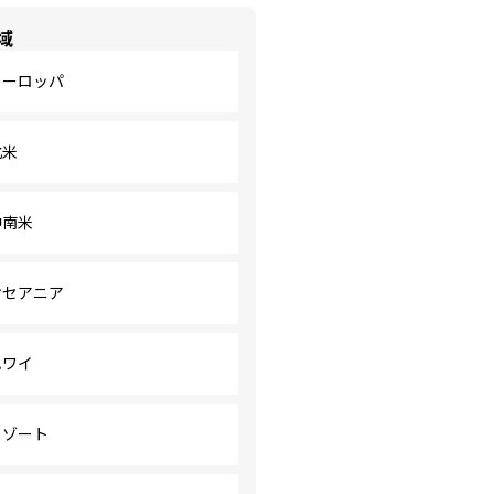
域
ヨーロッパ
北米
中南米
オセアニア
ハワイ
リゾート