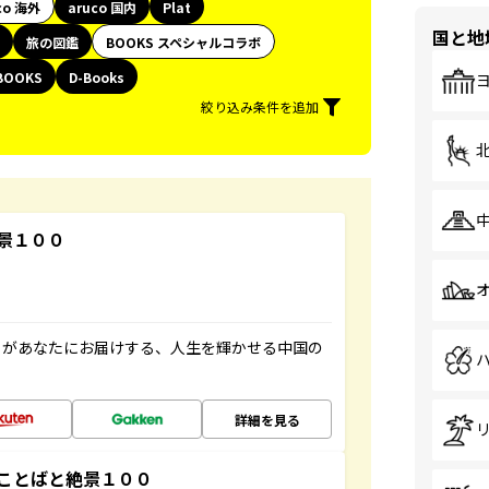
co 海外
aruco 国内
Plat
国と地
旅の図鑑
BOOKS スペシャルコラボ
BOOKS
D-Books
絞り込み条件を追加
景１００
」があなたにお届けする、人生を輝かせる中国の
詳細を見る
ことばと絶景１００