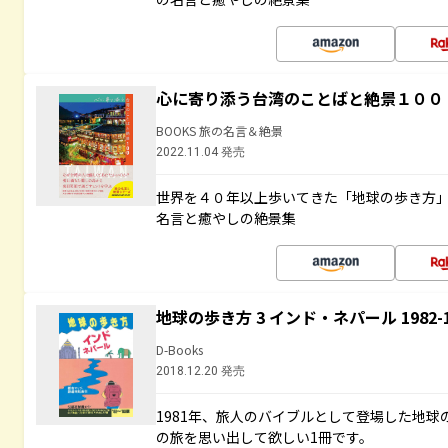
心に寄り添う台湾のことばと絶景１００
BOOKS 旅の名言＆絶景
2022.11.04 発売
世界を４０年以上歩いてきた「地球の歩き方
名言と癒やしの絶景集
地球の歩き方 3 インド・ネパール 1982
D-Books
2018.12.20 発売
1981年、旅人のバイブルとして登場した地
の旅を思い出して欲しい1冊です。