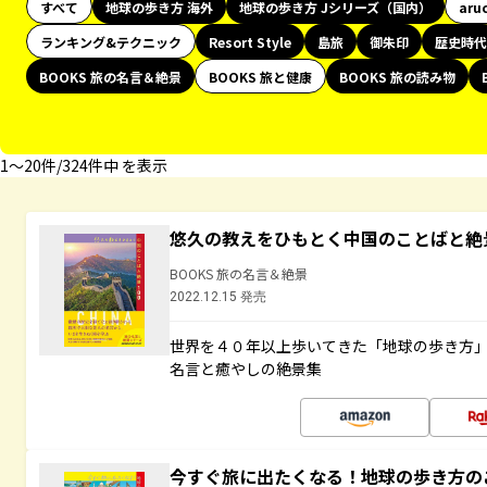
すべて
地球の歩き方 海外
地球の歩き方 Jシリーズ（国内）
aru
ランキング&テクニック
Resort Style
島旅
御朱印
歴史時代
BOOKS 旅の名言＆絶景
BOOKS 旅と健康
BOOKS 旅の読み物
1〜20件/324件中 を表示
悠久の教えをひもとく中国のことばと絶
BOOKS 旅の名言＆絶景
2022.12.15 発売
世界を４０年以上歩いてきた「地球の歩き方
名言と癒やしの絶景集
今すぐ旅に出たくなる！地球の歩き方の