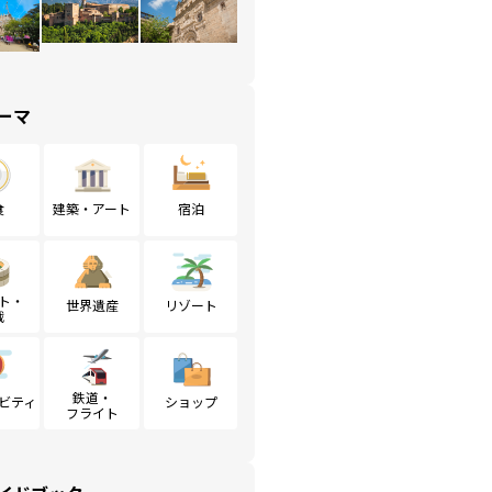
ーマ
食
建築・アート
宿泊
ト・
世界遺産
リゾート
戦
鉄道・
ビティ
ショップ
フライト