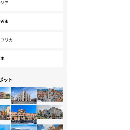
アジア
中近東
アフリカ
日本
ポット