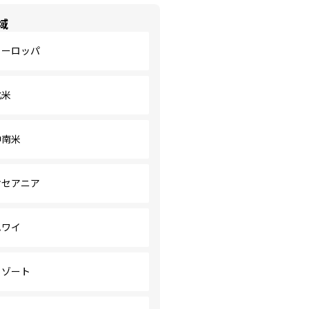
域
ヨーロッパ
北米
中南米
オセアニア
ハワイ
リゾート