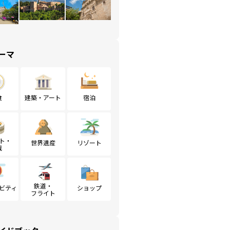
ーマ
食
建築・アート
宿泊
ト・
世界遺産
リゾート
戦
鉄道・
ビティ
ショップ
フライト