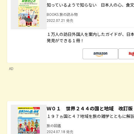
知っているようで知らない 日本人の心、食
BOOKS 旅の読み物
2022.07.21 発売
１万人の訪日外国人を案内したガイドが、日
発見ができる１冊！
AD
Ｗ０１ 世界２４４の国と地域 改訂版
１９７ヵ国と４７地域を旅の雑学とともに解
旅の図鑑
2024.07.18 発売