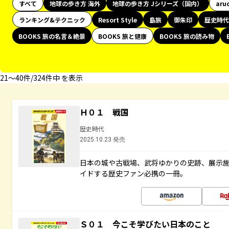
すべて
地球の歩き方 海外
地球の歩き方 Jシリーズ（国内）
aru
ランキング&テクニック
Resort Style
島旅
御朱印
歴史時代
BOOKS 旅の名言＆絶景
BOOKS 旅と健康
BOOKS 旅の読み物
21〜40件/324件中 を表示
Ｈ０１ 戦国
歴史時代
2025.10.23 発売
日本の城や古戦場、武将ゆかりの史跡、展示
イドする歴史ファン必携の一冊。
Ｓ０１ 今こそ学びたい日本のこと