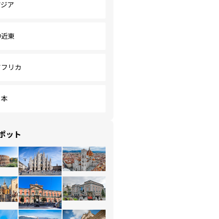
アジア
中近東
アフリカ
日本
ポット