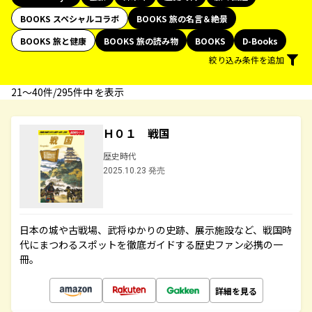
BOOKS スペシャルコラボ
BOOKS 旅の名言＆絶景
BOOKS 旅と健康
BOOKS 旅の読み物
BOOKS
D-Books
絞り込み条件を追加
21〜40件/295件中 を表示
Ｈ０１ 戦国
歴史時代
2025.10.23 発売
日本の城や古戦場、武将ゆかりの史跡、展示施設など、戦国時
代にまつわるスポットを徹底ガイドする歴史ファン必携の一
冊。
詳細を見る