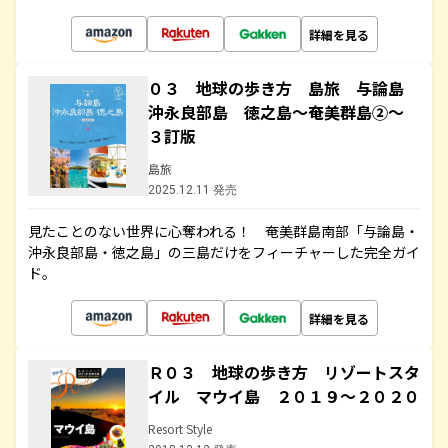
詳細を見る
０３ 地球の歩き方 島旅 与論島
沖永良部島 徳之島～奄美群島②～
３訂版
島旅
2025.12.11 発売
見たことのない世界に心奪われる！ 奄美群島南部「与論島・
沖永良部島・徳之島」の三島だけをフィーチャーした完全ガイ
ド。
詳細を見る
Ｒ０３ 地球の歩き方 リゾートスタ
イル マウイ島 ２０１９～２０２０
Resort Style