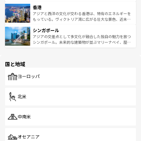
世界中の食通を魅了してやまないベトナム料理も魅力のひ
寺院や市場がいたるところに点在し、古きよき文化と現代
香港
とつ。フォーやバインミー、ベトナムコーヒーなどは、ぜ
の活気が交差している。北部ではチェンマイなどの山岳地
ひ現地で味わいたい。どの地域を訪れてもあたたかい人々
帯で自然と触れ合い、南部ではプーケットやクラビの美し
アジアと西洋の文化が交わる香港は、特有のエネルギーを
が旅行者を迎えてくれるので、きっと忘れられない旅にな
いビーチでリゾート気分を楽しむことができる。タイ料理
もっている。ヴィクトリア湾に広がる壮大な景色、近未来
るはずだ。 なお、新着のベトナム情報は
コンテンツ一覧
を
は世界的に有名で、屋台から高級レストランまで味覚を刺
的なアートスポット、そして歴史と現代が融合した町並
参照してほしい。
シンガポール
激する。気候は一年中温暖で、どの季節にも異なる楽しみ
み、どこを訪れても感動するはず。観光スポットが密集し
が待っている。親しみやすいタイの人々、仏教を中心とし
ており、効率よく見どころを回れるのも魅力。息をのむよ
アジアの交差点として多文化が融合した独自の魅力を放つ
た文化、そして多様な観光資源が、訪れる旅人を魅了し続
うな絶景から文化的な体験まで、香港を存分に楽しみ尽く
シンガポール。未来的な建築物が並ぶマリーナベイ、歴史
ける。 なお、新着のタイ情報は
コンテンツ一覧
を参照して
そう。 なお、新着の香港情報は
コンテンツ一覧
を参照して
と伝統を感じられるエスニックタウン、多数の緑豊かな公
ほしい。
ほしい。
園や自然保護区など、自然が調和した近代的な景観と文化
の多様性あふれるカラフルな町は、どこを歩いても新しい
国と地域
発見がある。さらに、治安のよさや充実した公共交通機関
も、旅行者にとっては魅力的なポイント。グルメも豊富
で、ホーカーズは地元の風情を楽しめる外せないスポット
ヨーロッパ
だ。訪れる人を飽きさせないシンガポールで、多様な魅力
を体感しよう。 なお、新着のシンガポール情報は
コンテン
ツ一覧
を参照してほしい。
北米
中南米
オセアニア