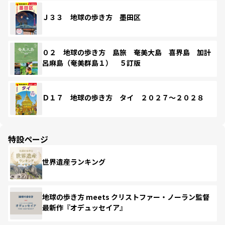
Ｊ３３ 地球の歩き方 墨田区
０２ 地球の歩き方 島旅 奄美大島 喜界島 加計
呂麻島（奄美群島１） ５訂版
Ｄ１７ 地球の歩き方 タイ ２０２７～２０２８
特設ページ
世界遺産ランキング
地球の歩き方 meets クリストファー・ノーラン監督
最新作『オデュッセイア』