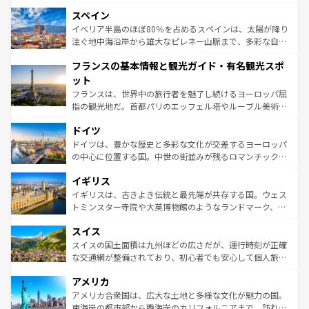
美術、ヴェネツィアの運河など、歴史あるスポットはもち
スペイン
ろん、トスカーナの美しい田園風景やアマルフィ海岸の絶
景など、自然景観も見逃せない。観光の合間には、本場の
イベリア半島のほぼ80％を占めるスペインは、太陽が降り
ピザやパスタなど、絶品のイタリア料理を堪能することも
注ぐ地中海沿岸から雄大なピレネー山脈まで、多彩な自然
できる。朝目覚めてから夜眠るまで、すべての瞬間を楽し
と文化が詰まったヨーロッパ屈指の旅行先だ。多様な地域
フランスの基本情報と観光ガイド・有名観光スポ
ませてくれるイタリアで、忘れられない旅をしてみよう！
文化が根付くこの国では、情熱的なフラメンコ、熱気あふ
なお、新着のイタリア情報は
コンテンツ一覧
を参照してほ
れる闘牛、そして美味しいタパスが生活の一部となってい
ット
しい。
る。首都マドリードの洗練された雰囲気や、バルセロナの
フランスは、世界中の旅行者を魅了し続けるヨーロッパ屈
アートに溢れた街角から、地方では古代ローマ遺跡や中世
指の観光地だ。首都パリのエッフェル塔やルーブル美術館
の城塞都市、穏やかなビーチリゾートまで多彩な表情を見
といった象徴的なスポットから、田舎町の古風な美しさま
せる。地方によって風土や気候が異なるスペインはその個
ドイツ
で、幅広い魅力が詰まっている。華麗な宮殿、歴史的な大
性で訪れる人を魅了する。 なお、新着のスペイン情報は
コ
聖堂、美しいビーチ、そして豊かな自然が、訪れる者を心
ドイツは、豊かな歴史と多彩な文化が交差するヨーロッパ
ンテンツ一覧
を参照してほしい。
から魅了する。また、フランスは美食の国としても知ら
の中心に位置する国。中世の街並みが残るロマンチック街
れ、フランス料理はユネスコ無形文化遺産にも登録されて
道から、未来を先取りするようなモダンな都市まで多様な
イギリス
いる。シャンパンの発祥地であるランス、プロヴァンスの
顔を持つこの国は、どこを歩いても飽きることがない。ベ
香り高いラベンダー畑など、多彩な楽しみ方が可能だ。さ
ルリンの文化的活気、バイエルン州のアルプスの絶景、そ
イギリスは、古きよき伝統と最先端が共存する国。ウェス
らに、パリ以外の地域にも魅力が溢れており、どの街角に
してライン川沿いのワイン畑といった風景は必見。ビール
トミンスター寺院や大英博物館のようなランドマーク、歴
も豊かな歴史と文化が息づいている。パリ以外の個性あふ
とソーセージを味わいながら地元の人と過ごす楽しい時間
史ある大学都市、美しい丘陵地帯や牧歌的な風景など、エ
れる地方に足を運ぶとそれぞれで全く異なる文化を体験で
スイス
は、お酒好きな人にはぜひ体験してほしい。 なお、新着の
リアごとに異なる魅力がある。また、優雅なアフタヌーン
きるだろう。 なお、新着のフランス情報は
コンテンツ一覧
ドイツ情報は
コンテンツ一覧
を参照してほしい。
ティー、ビール好きにはたまらない英国パブ、サッカー観
スイスの国土面積は九州ほどの広さだが、運行時刻が正確
を参照してほしい。
戦など、本場だからこそできる体験も豊富。イギリスを旅
な交通網が整備されており、初心者でも安心して個人旅行
して楽しみつくそう。 なお、新着のイギリス情報は
コンテ
を楽しめる。日本同様に時刻表どおりの旅が可能だ。中世
アメリカ
ンツ一覧
を参照してほしい。
の建物がそのまま残る町や、スイスならではのユニークな
博物館もあり、アルプス観光だけでなく町歩きも満喫する
アメリカ合衆国は、広大な土地と多様な文化が魅力の国。
ことができる。国民の所得が高いため物価も高いが、旅行
東海岸の都市部から西海岸のカリフォルニアまで、訪れる