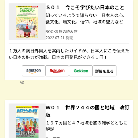
Ｓ０１ 今こそ学びたい日本のこと
知っているようで知らない 日本人の心、
食文化、職文化、信仰、地域の魅力など
BOOKS 旅の読み物
2022.07.21 発売
１万人の訪日外国人を案内したガイドが、日本人にこそ伝えた
い日本の魅力が満載。日本の再発見ができる１冊！
詳細を見る
AD
Ｗ０１ 世界２４４の国と地域 改訂
版
１９７ヵ国と４７地域を旅の雑学とともに
解説