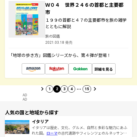
Ｗ０４ 世界２４６の首都と主要都
市
１９９の首都と４７の主要都市を旅の雑学
とともに解説
旅の図鑑
2021.03.18 発売
「地球の歩き方」図鑑シリーズから、第４弾が登場！
詳細を見る
…
1
2
3
4
15
AD
AD
人気の国と地域から探す
イタリア
イタリアは歴史、文化、グルメ、自然と多彩な魅力にあふ
れた国。
ローマ
の古代遺跡やフィレンツェのルネッサンス