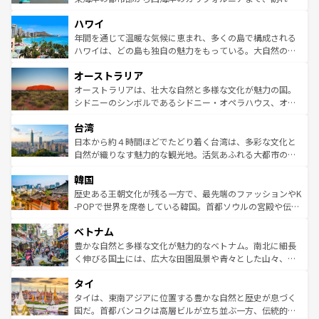
者向けの交通パス提供のサービスもあり、うまく活用すれ
場所ごとに異なる風景と体験が待っている。ニューヨーク
ハワイ
ば市内交通費無料で観光を楽しむこともできる。 なお、新
のような巨大都市は、観光、ショッピング、エンターテイ
着のスイス情報は
コンテンツ一覧
を参照してほしい。
ンメントが詰まった刺激的なスポットだ。一方、アメリカ
年間を通じて温暖な気候に恵まれ、多くの島で構成される
西部には大自然が広がり、グランドキャニオンやイエロー
ハワイは、どの島も独自の魅力をもっている。大自然の神
ストーン国立公園といった絶景が堪能できる。さらに、南
秘を感じたいなら、火山が生み出した壮大な景観を誇るハ
オーストラリア
部のニューオーリンズでは、音楽と美食が融合した独特の
ワイ島は見逃せない。また、定番の観光地といえばオアフ
文化が魅力。旅行者はアメリカの各地域で異なる魅力を楽
島だが、静かな自然を求めるならマウイ島やカウアイ島が
オーストラリアは、壮大な自然と多様な文化が魅力の国。
しみながら、その多様性と豊かな歴史を感じることができ
おすすめ。エメラルドグリーンに輝く海をはじめ、豊かな
シドニーのシンボルであるシドニー・オペラハウス、オー
るだろう。車でのロードトリップや列車の旅も、アメリカ
文化や歴史が息づいている。「アロハスピリット」と呼ば
ストラリア東海岸北部に広がる大サンゴ礁地帯グレートバ
ならではの贅沢な旅のスタイルだ。 なお、新着のアメリカ
台湾
れるおもてなしの心で訪れる人々を迎えてくれるハワイの
リアリーフや大陸中央部にそびえるウルル（エアーズロッ
情報は
コンテンツ一覧
を参照してほしい。
人々、おいしいローカルフードやハワイアンミュージッ
ク）、タスマニアの美しい原生林やケアンズの熱帯雨林な
日本から約４時間ほどでたどり着く台湾は、多彩な文化と
ク、伝統的なフラダンスなど、すべてがハワイの魅力を彩
ど、見どころがたくさん。また、カフェやワイン、オージ
自然が織りなす魅力的な観光地。活気あふれる大都市の台
っている。訪れるたびに新しい発見と感動が待っているハ
ービーフなどの食文化も豊かで、美味しいものであふれて
北やノスタルジックな町並みが人気な九份（ジォウフェ
ワイを、存分に味わってほしい。 なお、新着のハワイ情報
韓国
いる。アクティビティも充実しており、サーフィンやダイ
ン）、静ひつな山岳地帯である台湾東部など、都市の喧騒
は
コンテンツ一覧
を参照してほしい。
ビング、ハイキングなど、アウトドア好きにはたまらな
と山間の静けさが共存しており、訪れる人に新しい発見と
歴史ある王朝文化が残る一方で、最先端のファッションやK
い。オーストラリアの多彩な魅力を存分に味わいつくそ
驚きをもたらしてくれる。また、奥深い台湾の食文化も魅
-POPで世界を席巻している韓国。首都ソウルの宮殿や伝統
う。 なお、新着のオーストラリア情報は
コンテンツ一覧
を
力で、夜市などの屋台グルメから高級料理、ヘルシーで美
家屋が並ぶエリアでは韓国の歴史と文化に浸ることがで
参照してほしい。
ベトナム
容にもいいと評判のスイーツなど、バラエティ豊かな料理
き、地方に足を延ばせば四季折々の自然美を楽しむことが
が味わえる。 なお、新着の台湾情報は
コンテンツ一覧
を参
できる。そして、キムチや焼肉、絶品のストリートフード
豊かな自然と多様な文化が魅力的なベトナム。南北に細長
照してほしい。
まで、さまざまな韓国料理が待っている。夜には、韓国な
く伸びる国土には、広大な田園風景や青々とした山々、世
らではのナイトライフも堪能できる。あたたかいホスピタ
界遺産に登録された壮大な自然景観が点在し、都市部では
タイ
リティに包まれながら、韓国の多彩な魅力を心ゆくまで味
急速な発展と共に伝統が息づく。ハノイの古い町並みやホ
わってみてほしい。 なお、新着の韓国情報は
コンテンツ一
ーチミン市のフランス統治時代の建物も、独特の雰囲気を
タイは、東南アジアに位置する豊かな自然と歴史が息づく
覧
を参照してほしい。
醸し出している。また、バラエティの豊かさとおいしさで
国だ。首都バンコクは高層ビルが立ち並ぶ一方、伝統的な