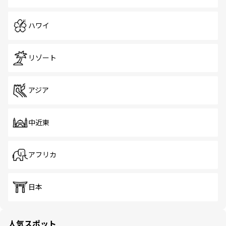
ハワイ
リゾート
アジア
中近東
アフリカ
日本
人気スポット