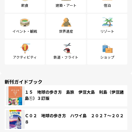
飲食
建築・アート
宿泊
イベント・観戦
世界遺産
リゾート
アクティビティ
鉄道・フライト
ショップ
新刊ガイドブック
１５ 地球の歩き方 島旅 伊豆大島 利島（伊豆諸
島①）３訂版
Ｃ０２ 地球の歩き方 ハワイ島 ２０２７～２０２
８