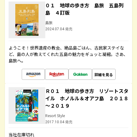
０１ 地球の歩き方 島旅 五島列
島 ４訂版
島旅
2024.07.04 発売
ようこそ！世界遺産の教会、絶品島ごはん、古民家ステイな
ど、島の人が教えてくれた五島の魅力をギュッと凝縮。さあ、
島旅へ。
詳細を見る
Ｒ０１ 地球の歩き方 リゾートスタ
イル ホノルル＆オアフ島 ２０１８
～２０１９
Resort Style
2017.10.04 発売
当社在庫切れ