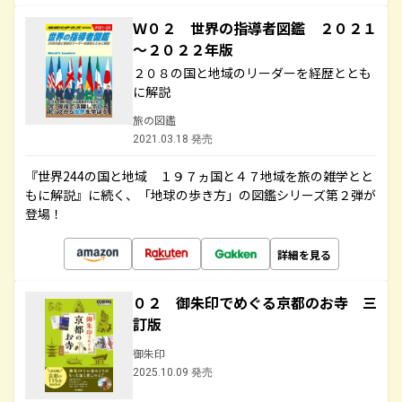
Ｗ０２ 世界の指導者図鑑 ２０２１
～２０２２年版
２０８の国と地域のリーダーを経歴ととも
に解説
旅の図鑑
2021.03.18 発売
『世界244の国と地域 １９７ヵ国と４７地域を旅の雑学とと
もに解説』に続く、「地球の歩き方」の図鑑シリーズ第２弾が
登場！
詳細を見る
０２ 御朱印でめぐる京都のお寺 三
訂版
御朱印
2025.10.09 発売