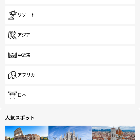
リゾート
アジア
中近東
アフリカ
日本
人気スポット