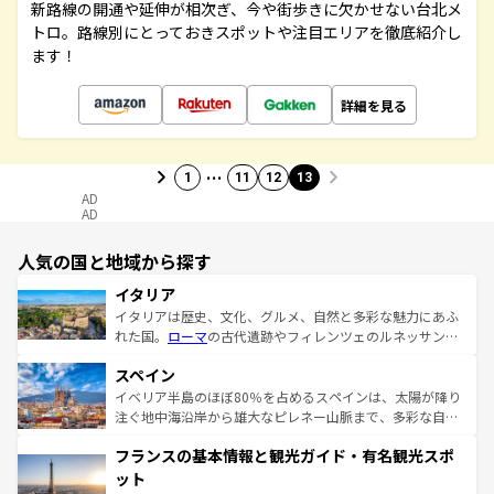
新路線の開通や延伸が相次ぎ、今や街歩きに欠かせない台北メ
トロ。路線別にとっておきスポットや注目エリアを徹底紹介し
ます！
詳細を見る
…
1
11
12
13
AD
AD
人気の国と地域から探す
イタリア
イタリアは歴史、文化、グルメ、自然と多彩な魅力にあふ
れた国。
ローマ
の古代遺跡やフィレンツェのルネッサンス
美術、ヴェネツィアの運河など、歴史あるスポットはもち
スペイン
ろん、トスカーナの美しい田園風景やアマルフィ海岸の絶
景など、自然景観も見逃せない。観光の合間には、本場の
イベリア半島のほぼ80％を占めるスペインは、太陽が降り
ピザやパスタなど、絶品のイタリア料理を堪能することも
注ぐ地中海沿岸から雄大なピレネー山脈まで、多彩な自然
できる。朝目覚めてから夜眠るまで、すべての瞬間を楽し
と文化が詰まったヨーロッパ屈指の旅行先だ。多様な地域
フランスの基本情報と観光ガイド・有名観光スポ
ませてくれるイタリアで、忘れられない旅をしてみよう！
文化が根付くこの国では、情熱的なフラメンコ、熱気あふ
なお、新着のイタリア情報は
コンテンツ一覧
を参照してほ
れる闘牛、そして美味しいタパスが生活の一部となってい
ット