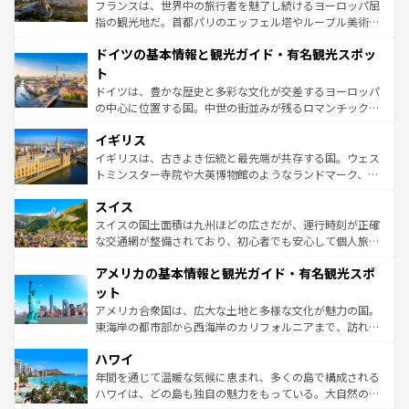
しい。
る。首都マドリードの洗練された雰囲気や、バルセロナの
フランスは、世界中の旅行者を魅了し続けるヨーロッパ屈
アートに溢れた街角から、地方では古代ローマ遺跡や中世
指の観光地だ。首都パリのエッフェル塔やルーブル美術館
の城塞都市、穏やかなビーチリゾートまで多彩な表情を見
といった象徴的なスポットから、田舎町の古風な美しさま
せる。地方によって風土や気候が異なるスペインはその個
ドイツの基本情報と観光ガイド・有名観光スポッ
で、幅広い魅力が詰まっている。華麗な宮殿、歴史的な大
性で訪れる人を魅了する。 なお、新着のスペイン情報は
コ
聖堂、美しいビーチ、そして豊かな自然が、訪れる者を心
ト
ンテンツ一覧
を参照してほしい。
から魅了する。また、フランスは美食の国としても知ら
ドイツは、豊かな歴史と多彩な文化が交差するヨーロッパ
れ、フランス料理はユネスコ無形文化遺産にも登録されて
の中心に位置する国。中世の街並みが残るロマンチック街
いる。シャンパンの発祥地であるランス、プロヴァンスの
道から、未来を先取りするようなモダンな都市まで多様な
香り高いラベンダー畑など、多彩な楽しみ方が可能だ。さ
イギリス
顔を持つこの国は、どこを歩いても飽きることがない。ベ
らに、パリ以外の地域にも魅力が溢れており、どの街角に
ルリンの文化的活気、バイエルン州のアルプスの絶景、そ
イギリスは、古きよき伝統と最先端が共存する国。ウェス
も豊かな歴史と文化が息づいている。パリ以外の個性あふ
してライン川沿いのワイン畑といった風景は必見。ビール
トミンスター寺院や大英博物館のようなランドマーク、歴
れる地方に足を運ぶとそれぞれで全く異なる文化を体験で
とソーセージを味わいながら地元の人と過ごす楽しい時間
史ある大学都市、美しい丘陵地帯や牧歌的な風景など、エ
きるだろう。 なお、新着のフランス情報は
コンテンツ一覧
スイス
は、お酒好きな人にはぜひ体験してほしい。 なお、新着の
リアごとに異なる魅力がある。また、優雅なアフタヌーン
を参照してほしい。
ドイツ情報は
コンテンツ一覧
を参照してほしい。
ティー、ビール好きにはたまらない英国パブ、サッカー観
スイスの国土面積は九州ほどの広さだが、運行時刻が正確
戦など、本場だからこそできる体験も豊富。イギリスを旅
な交通網が整備されており、初心者でも安心して個人旅行
して楽しみつくそう。 なお、新着のイギリス情報は
コンテ
を楽しめる。日本同様に時刻表どおりの旅が可能だ。中世
アメリカの基本情報と観光ガイド・有名観光スポ
ンツ一覧
を参照してほしい。
の建物がそのまま残る町や、スイスならではのユニークな
博物館もあり、アルプス観光だけでなく町歩きも満喫する
ット
ことができる。国民の所得が高いため物価も高いが、旅行
アメリカ合衆国は、広大な土地と多様な文化が魅力の国。
者向けの交通パス提供のサービスもあり、うまく活用すれ
東海岸の都市部から西海岸のカリフォルニアまで、訪れる
ば市内交通費無料で観光を楽しむこともできる。 なお、新
場所ごとに異なる風景と体験が待っている。ニューヨーク
着のスイス情報は
コンテンツ一覧
を参照してほしい。
ハワイ
のような巨大都市は、観光、ショッピング、エンターテイ
ンメントが詰まった刺激的なスポットだ。一方、アメリカ
年間を通じて温暖な気候に恵まれ、多くの島で構成される
西部には大自然が広がり、グランドキャニオンやイエロー
ハワイは、どの島も独自の魅力をもっている。大自然の神
ストーン国立公園といった絶景が堪能できる。さらに、南