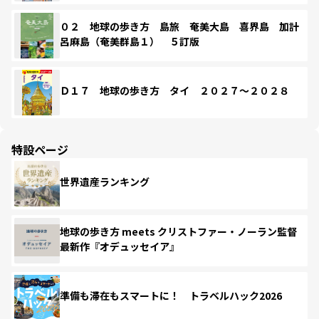
０２ 地球の歩き方 島旅 奄美大島 喜界島 加計
呂麻島（奄美群島１） ５訂版
Ｄ１７ 地球の歩き方 タイ ２０２７～２０２８
特設ページ
世界遺産ランキング
地球の歩き方 meets クリストファー・ノーラン監督
最新作『オデュッセイア』
準備も滞在もスマートに！ トラベルハック2026