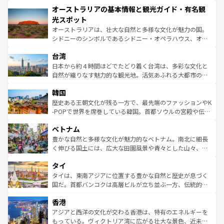
秘を感じたいなら、火山が生み出した壮大な景観を誇るハ
オーストラリアの基本情報と観光ガイド・有名観
部のニューオーリンズでは、音楽と美食が融合した独特の
ワイ島は見逃せない。また、定番の観光地といえばオアフ
文化が魅力。旅行者はアメリカの各地域で異なる魅力を楽
島だが、静かな自然を求めるならマウイ島やカウアイ島が
光スポット
しみながら、その多様性と豊かな歴史を感じることができ
おすすめ。エメラルドグリーンに輝く海をはじめ、豊かな
オーストラリアは、壮大な自然と多様な文化が魅力の国。
るだろう。車でのロードトリップや列車の旅も、アメリカ
文化や歴史が息づいている。「アロハスピリット」と呼ば
シドニーのシンボルであるシドニー・オペラハウス、オー
ならではの贅沢な旅のスタイルだ。 なお、新着のアメリカ
れるおもてなしの心で訪れる人々を迎えてくれるハワイの
ストラリア東海岸北部に広がる大サンゴ礁地帯グレートバ
情報は
コンテンツ一覧
を参照してほしい。
人々、おいしいローカルフードやハワイアンミュージッ
台湾
リアリーフや大陸中央部にそびえるウルル（エアーズロッ
ク、伝統的なフラダンスなど、すべてがハワイの魅力を彩
ク）、タスマニアの美しい原生林やケアンズの熱帯雨林な
日本から約４時間ほどでたどり着く台湾は、多彩な文化と
っている。訪れるたびに新しい発見と感動が待っているハ
ど、見どころがたくさん。また、カフェやワイン、オージ
自然が織りなす魅力的な観光地。活気あふれる大都市の台
ワイを、存分に味わってほしい。 なお、新着のハワイ情報
ービーフなどの食文化も豊かで、美味しいものであふれて
北やノスタルジックな町並みが人気な九份（ジォウフェ
は
コンテンツ一覧
を参照してほしい。
韓国
いる。アクティビティも充実しており、サーフィンやダイ
ン）、静ひつな山岳地帯である台湾東部など、都市の喧騒
ビング、ハイキングなど、アウトドア好きにはたまらな
と山間の静けさが共存しており、訪れる人に新しい発見と
歴史ある王朝文化が残る一方で、最先端のファッションやK
い。オーストラリアの多彩な魅力を存分に味わいつくそ
驚きをもたらしてくれる。また、奥深い台湾の食文化も魅
-POPで世界を席巻している韓国。首都ソウルの宮殿や伝統
う。 なお、新着のオーストラリア情報は
コンテンツ一覧
を
力で、夜市などの屋台グルメから高級料理、ヘルシーで美
家屋が並ぶエリアでは韓国の歴史と文化に浸ることがで
参照してほしい。
ベトナム
容にもいいと評判のスイーツなど、バラエティ豊かな料理
き、地方に足を延ばせば四季折々の自然美を楽しむことが
が味わえる。 なお、新着の台湾情報は
コンテンツ一覧
を参
できる。そして、キムチや焼肉、絶品のストリートフード
豊かな自然と多様な文化が魅力的なベトナム。南北に細長
照してほしい。
まで、さまざまな韓国料理が待っている。夜には、韓国な
く伸びる国土には、広大な田園風景や青々とした山々、世
らではのナイトライフも堪能できる。あたたかいホスピタ
界遺産に登録された壮大な自然景観が点在し、都市部では
タイ
リティに包まれながら、韓国の多彩な魅力を心ゆくまで味
急速な発展と共に伝統が息づく。ハノイの古い町並みやホ
わってみてほしい。 なお、新着の韓国情報は
コンテンツ一
ーチミン市のフランス統治時代の建物も、独特の雰囲気を
タイは、東南アジアに位置する豊かな自然と歴史が息づく
覧
を参照してほしい。
醸し出している。また、バラエティの豊かさとおいしさで
国だ。首都バンコクは高層ビルが立ち並ぶ一方、伝統的な
世界中の食通を魅了してやまないベトナム料理も魅力のひ
寺院や市場がいたるところに点在し、古きよき文化と現代
香港
とつ。フォーやバインミー、ベトナムコーヒーなどは、ぜ
の活気が交差している。北部ではチェンマイなどの山岳地
ひ現地で味わいたい。どの地域を訪れてもあたたかい人々
帯で自然と触れ合い、南部ではプーケットやクラビの美し
アジアと西洋の文化が交わる香港は、特有のエネルギーを
が旅行者を迎えてくれるので、きっと忘れられない旅にな
いビーチでリゾート気分を楽しむことができる。タイ料理
もっている。ヴィクトリア湾に広がる壮大な景色、近未来