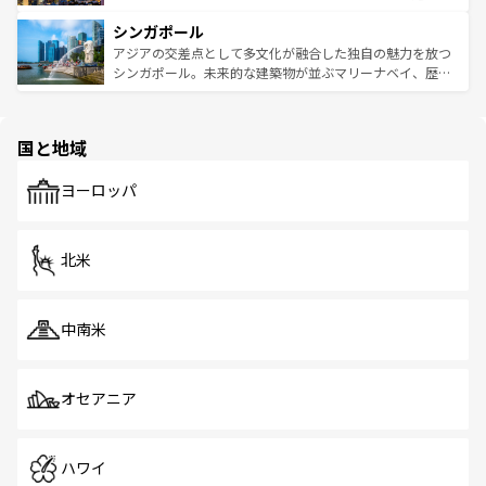
るはずだ。 なお、新着のベトナム情報は
コンテンツ一覧
を
は世界的に有名で、屋台から高級レストランまで味覚を刺
的なアートスポット、そして歴史と現代が融合した町並
参照してほしい。
シンガポール
激する。気候は一年中温暖で、どの季節にも異なる楽しみ
み、どこを訪れても感動するはず。観光スポットが密集し
が待っている。親しみやすいタイの人々、仏教を中心とし
ており、効率よく見どころを回れるのも魅力。息をのむよ
アジアの交差点として多文化が融合した独自の魅力を放つ
た文化、そして多様な観光資源が、訪れる旅人を魅了し続
うな絶景から文化的な体験まで、香港を存分に楽しみ尽く
シンガポール。未来的な建築物が並ぶマリーナベイ、歴史
ける。 なお、新着のタイ情報は
コンテンツ一覧
を参照して
そう。 なお、新着の香港情報は
コンテンツ一覧
を参照して
と伝統を感じられるエスニックタウン、多数の緑豊かな公
ほしい。
ほしい。
園や自然保護区など、自然が調和した近代的な景観と文化
の多様性あふれるカラフルな町は、どこを歩いても新しい
国と地域
発見がある。さらに、治安のよさや充実した公共交通機関
も、旅行者にとっては魅力的なポイント。グルメも豊富
で、ホーカーズは地元の風情を楽しめる外せないスポット
ヨーロッパ
だ。訪れる人を飽きさせないシンガポールで、多様な魅力
を体感しよう。 なお、新着のシンガポール情報は
コンテン
ツ一覧
を参照してほしい。
北米
中南米
オセアニア
ハワイ