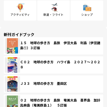
アクティビティ
鉄道・フライト
ショップ
新刊ガイドブック
１５ 地球の歩き方 島旅 伊豆大島 利島（伊豆諸
島①）３訂版
Ｃ０２ 地球の歩き方 ハワイ島 ２０２７～２０２
８
Ｊ３３ 地球の歩き方 墨田区
０２ 地球の歩き方 島旅 奄美大島 喜界島 加計
呂麻島（奄美群島１） ５訂版