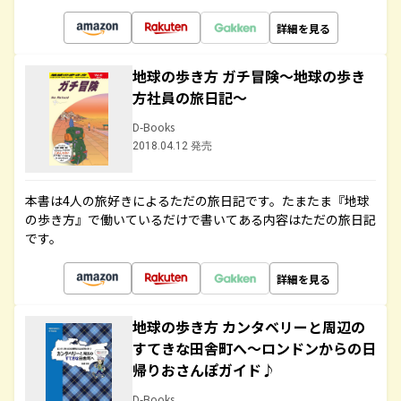
詳細を見る
地球の歩き方 ガチ冒険～地球の歩き
方社員の旅日記～
D-Books
2018.04.12 発売
本書は4人の旅好きによるただの旅日記です。たまたま『地球
の歩き方』で働いているだけで書いてある内容はただの旅日記
です。
詳細を見る
地球の歩き方 カンタベリーと周辺の
すてきな田舎町へ～ロンドンからの日
帰りおさんぽガイド♪
D-Books