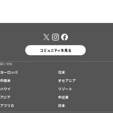
コミュニティを見る
国と地域
ヨーロッパ
北米
中南米
オセアニア
ハワイ
リゾート
アジア
中近東
アフリカ
日本