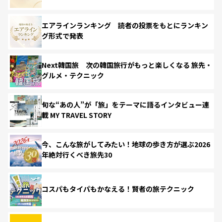
エアラインランキング 読者の投票をもとにランキン
グ形式で発表
Next韓国旅 次の韓国旅行がもっと楽しくなる 旅先・
グルメ・テクニック
旬な“あの人”が「旅」をテーマに語るインタビュー連
載 MY TRAVEL STORY
今、こんな旅がしてみたい！地球の歩き方が選ぶ2026
年絶対行くべき旅先30
コスパもタイパもかなえる！賢者の旅テクニック