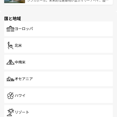
シンガポール。未来的な建築物が並ぶマリーナベイ、歴史
ける。 なお、新着のタイ情報は
コンテンツ一覧
を参照して
そう。 なお、新着の香港情報は
コンテンツ一覧
を参照して
と伝統を感じられるエスニックタウン、多数の緑豊かな公
ほしい。
ほしい。
園や自然保護区など、自然が調和した近代的な景観と文化
の多様性あふれるカラフルな町は、どこを歩いても新しい
国と地域
発見がある。さらに、治安のよさや充実した公共交通機関
も、旅行者にとっては魅力的なポイント。グルメも豊富
で、ホーカーズは地元の風情を楽しめる外せないスポット
ヨーロッパ
だ。訪れる人を飽きさせないシンガポールで、多様な魅力
を体感しよう。 なお、新着のシンガポール情報は
コンテン
ツ一覧
を参照してほしい。
北米
中南米
オセアニア
ハワイ
リゾート