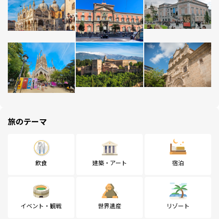
旅のテーマ
飲食
建築・アート
宿泊
イベント・観戦
世界遺産
リゾート