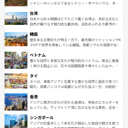
しみながら、その多様性と豊かな歴史を感じることができ
おすすめ。エメラルドグリーンに輝く海をはじめ、豊かな
シドニーのシンボルであるシドニー・オペラハウス、オー
るだろう。車でのロードトリップや列車の旅も、アメリカ
文化や歴史が息づいている。「アロハスピリット」と呼ば
ストラリア東海岸北部に広がる大サンゴ礁地帯グレートバ
ならではの贅沢な旅のスタイルだ。 なお、新着のアメリカ
台湾
れるおもてなしの心で訪れる人々を迎えてくれるハワイの
リアリーフや大陸中央部にそびえるウルル（エアーズロッ
情報は
コンテンツ一覧
を参照してほしい。
人々、おいしいローカルフードやハワイアンミュージッ
ク）、タスマニアの美しい原生林やケアンズの熱帯雨林な
日本から約４時間ほどでたどり着く台湾は、多彩な文化と
ク、伝統的なフラダンスなど、すべてがハワイの魅力を彩
ど、見どころがたくさん。また、カフェやワイン、オージ
自然が織りなす魅力的な観光地。活気あふれる大都市の台
っている。訪れるたびに新しい発見と感動が待っているハ
ービーフなどの食文化も豊かで、美味しいものであふれて
北やノスタルジックな町並みが人気な九份（ジォウフェ
ワイを、存分に味わってほしい。 なお、新着のハワイ情報
韓国
いる。アクティビティも充実しており、サーフィンやダイ
ン）、静ひつな山岳地帯である台湾東部など、都市の喧騒
は
コンテンツ一覧
を参照してほしい。
ビング、ハイキングなど、アウトドア好きにはたまらな
と山間の静けさが共存しており、訪れる人に新しい発見と
歴史ある王朝文化が残る一方で、最先端のファッションやK
い。オーストラリアの多彩な魅力を存分に味わいつくそ
驚きをもたらしてくれる。また、奥深い台湾の食文化も魅
-POPで世界を席巻している韓国。首都ソウルの宮殿や伝統
う。 なお、新着のオーストラリア情報は
コンテンツ一覧
を
力で、夜市などの屋台グルメから高級料理、ヘルシーで美
家屋が並ぶエリアでは韓国の歴史と文化に浸ることがで
参照してほしい。
ベトナム
容にもいいと評判のスイーツなど、バラエティ豊かな料理
き、地方に足を延ばせば四季折々の自然美を楽しむことが
が味わえる。 なお、新着の台湾情報は
コンテンツ一覧
を参
できる。そして、キムチや焼肉、絶品のストリートフード
豊かな自然と多様な文化が魅力的なベトナム。南北に細長
照してほしい。
まで、さまざまな韓国料理が待っている。夜には、韓国な
く伸びる国土には、広大な田園風景や青々とした山々、世
らではのナイトライフも堪能できる。あたたかいホスピタ
界遺産に登録された壮大な自然景観が点在し、都市部では
タイ
リティに包まれながら、韓国の多彩な魅力を心ゆくまで味
急速な発展と共に伝統が息づく。ハノイの古い町並みやホ
わってみてほしい。 なお、新着の韓国情報は
コンテンツ一
ーチミン市のフランス統治時代の建物も、独特の雰囲気を
タイは、東南アジアに位置する豊かな自然と歴史が息づく
覧
を参照してほしい。
醸し出している。また、バラエティの豊かさとおいしさで
国だ。首都バンコクは高層ビルが立ち並ぶ一方、伝統的な
世界中の食通を魅了してやまないベトナム料理も魅力のひ
寺院や市場がいたるところに点在し、古きよき文化と現代
香港
とつ。フォーやバインミー、ベトナムコーヒーなどは、ぜ
の活気が交差している。北部ではチェンマイなどの山岳地
ひ現地で味わいたい。どの地域を訪れてもあたたかい人々
帯で自然と触れ合い、南部ではプーケットやクラビの美し
アジアと西洋の文化が交わる香港は、特有のエネルギーを
が旅行者を迎えてくれるので、きっと忘れられない旅にな
いビーチでリゾート気分を楽しむことができる。タイ料理
もっている。ヴィクトリア湾に広がる壮大な景色、近未来
るはずだ。 なお、新着のベトナム情報は
コンテンツ一覧
を
は世界的に有名で、屋台から高級レストランまで味覚を刺
的なアートスポット、そして歴史と現代が融合した町並
参照してほしい。
シンガポール
激する。気候は一年中温暖で、どの季節にも異なる楽しみ
み、どこを訪れても感動するはず。観光スポットが密集し
が待っている。親しみやすいタイの人々、仏教を中心とし
ており、効率よく見どころを回れるのも魅力。息をのむよ
アジアの交差点として多文化が融合した独自の魅力を放つ
た文化、そして多様な観光資源が、訪れる旅人を魅了し続
うな絶景から文化的な体験まで、香港を存分に楽しみ尽く