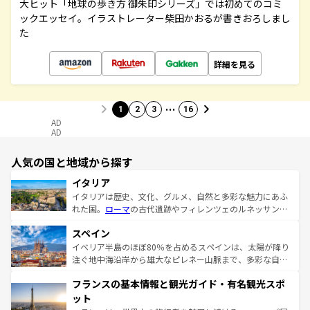
大ヒット「地球の歩き方 御朱印シリーズ」では初めてのコミ
ックエッセイ。イラストレーター柴田かおるが書きおろしまし
た
詳細を見る
…
1
2
3
16
AD
AD
人気の国と地域から探す
イタリア
イタリアは歴史、文化、グルメ、自然と多彩な魅力にあふ
れた国。
ローマ
の古代遺跡やフィレンツェのルネッサンス
美術、ヴェネツィアの運河など、歴史あるスポットはもち
スペイン
ろん、トスカーナの美しい田園風景やアマルフィ海岸の絶
景など、自然景観も見逃せない。観光の合間には、本場の
イベリア半島のほぼ80％を占めるスペインは、太陽が降り
ピザやパスタなど、絶品のイタリア料理を堪能することも
注ぐ地中海沿岸から雄大なピレネー山脈まで、多彩な自然
できる。朝目覚めてから夜眠るまで、すべての瞬間を楽し
と文化が詰まったヨーロッパ屈指の旅行先だ。多様な地域
フランスの基本情報と観光ガイド・有名観光スポ
ませてくれるイタリアで、忘れられない旅をしてみよう！
文化が根付くこの国では、情熱的なフラメンコ、熱気あふ
なお、新着のイタリア情報は
コンテンツ一覧
を参照してほ
れる闘牛、そして美味しいタパスが生活の一部となってい
ット
しい。
る。首都マドリードの洗練された雰囲気や、バルセロナの