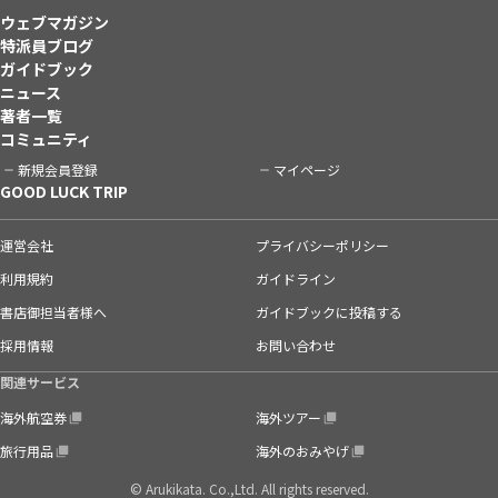
ウェブマガジン
特派員ブログ
ガイドブック
ニュース
著者一覧
コミュニティ
新規会員登録
マイページ
GOOD LUCK TRIP
運営会社
プライバシーポリシー
利用規約
ガイドライン
書店御担当者様へ
ガイドブックに投稿する
採用情報
お問い合わせ
関連サービス
海外航空券
海外ツアー
旅行用品
海外のおみやげ
© Arukikata. Co.,Ltd. All rights reserved.