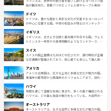
フランスは、世界中の旅行者を魅了し続けるヨーロッパ屈
アートに溢れた街角から、地方では古代ローマ遺跡や中世
指の観光地だ。首都パリのエッフェル塔やルーブル美術館
の城塞都市、穏やかなビーチリゾートまで多彩な表情を見
といった象徴的なスポットから、田舎町の古風な美しさま
せる。地方によって風土や気候が異なるスペインはその個
ドイツ
で、幅広い魅力が詰まっている。華麗な宮殿、歴史的な大
性で訪れる人を魅了する。 なお、新着のスペイン情報は
コ
聖堂、美しいビーチ、そして豊かな自然が、訪れる者を心
ドイツは、豊かな歴史と多彩な文化が交差するヨーロッパ
ンテンツ一覧
を参照してほしい。
から魅了する。また、フランスは美食の国としても知ら
の中心に位置する国。中世の街並みが残るロマンチック街
れ、フランス料理はユネスコ無形文化遺産にも登録されて
道から、未来を先取りするようなモダンな都市まで多様な
イギリス
いる。シャンパンの発祥地であるランス、プロヴァンスの
顔を持つこの国は、どこを歩いても飽きることがない。ベ
香り高いラベンダー畑など、多彩な楽しみ方が可能だ。さ
ルリンの文化的活気、バイエルン州のアルプスの絶景、そ
イギリスは、古きよき伝統と最先端が共存する国。ウェス
らに、パリ以外の地域にも魅力が溢れており、どの街角に
してライン川沿いのワイン畑といった風景は必見。ビール
トミンスター寺院や大英博物館のようなランドマーク、歴
も豊かな歴史と文化が息づいている。パリ以外の個性あふ
とソーセージを味わいながら地元の人と過ごす楽しい時間
史ある大学都市、美しい丘陵地帯や牧歌的な風景など、エ
れる地方に足を運ぶとそれぞれで全く異なる文化を体験で
スイス
は、お酒好きな人にはぜひ体験してほしい。 なお、新着の
リアごとに異なる魅力がある。また、優雅なアフタヌーン
きるだろう。 なお、新着のフランス情報は
コンテンツ一覧
ドイツ情報は
コンテンツ一覧
を参照してほしい。
ティー、ビール好きにはたまらない英国パブ、サッカー観
スイスの国土面積は九州ほどの広さだが、運行時刻が正確
を参照してほしい。
戦など、本場だからこそできる体験も豊富。イギリスを旅
な交通網が整備されており、初心者でも安心して個人旅行
して楽しみつくそう。 なお、新着のイギリス情報は
コンテ
を楽しめる。日本同様に時刻表どおりの旅が可能だ。中世
アメリカ
ンツ一覧
を参照してほしい。
の建物がそのまま残る町や、スイスならではのユニークな
博物館もあり、アルプス観光だけでなく町歩きも満喫する
アメリカ合衆国は、広大な土地と多様な文化が魅力の国。
ことができる。国民の所得が高いため物価も高いが、旅行
東海岸の都市部から西海岸のカリフォルニアまで、訪れる
者向けの交通パス提供のサービスもあり、うまく活用すれ
場所ごとに異なる風景と体験が待っている。ニューヨーク
ハワイ
ば市内交通費無料で観光を楽しむこともできる。 なお、新
のような巨大都市は、観光、ショッピング、エンターテイ
着のスイス情報は
コンテンツ一覧
を参照してほしい。
ンメントが詰まった刺激的なスポットだ。一方、アメリカ
年間を通じて温暖な気候に恵まれ、多くの島で構成される
西部には大自然が広がり、グランドキャニオンやイエロー
ハワイは、どの島も独自の魅力をもっている。大自然の神
ストーン国立公園といった絶景が堪能できる。さらに、南
秘を感じたいなら、火山が生み出した壮大な景観を誇るハ
オーストラリア
部のニューオーリンズでは、音楽と美食が融合した独特の
ワイ島は見逃せない。また、定番の観光地といえばオアフ
文化が魅力。旅行者はアメリカの各地域で異なる魅力を楽
島だが、静かな自然を求めるならマウイ島やカウアイ島が
オーストラリアは、壮大な自然と多様な文化が魅力の国。