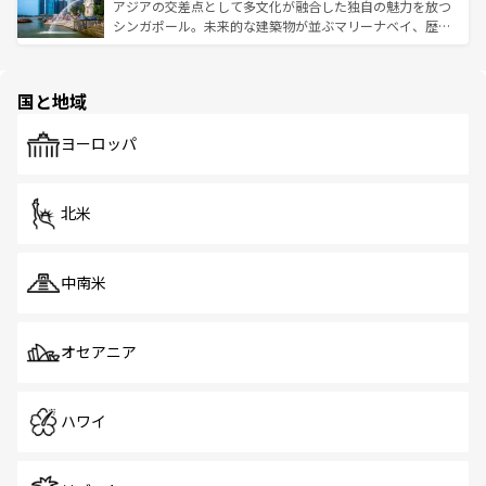
が待っている。親しみやすいタイの人々、仏教を中心とし
ており、効率よく見どころを回れるのも魅力。息をのむよ
アジアの交差点として多文化が融合した独自の魅力を放つ
た文化、そして多様な観光資源が、訪れる旅人を魅了し続
うな絶景から文化的な体験まで、香港を存分に楽しみ尽く
シンガポール。未来的な建築物が並ぶマリーナベイ、歴史
ける。 なお、新着のタイ情報は
コンテンツ一覧
を参照して
そう。 なお、新着の香港情報は
コンテンツ一覧
を参照して
と伝統を感じられるエスニックタウン、多数の緑豊かな公
ほしい。
ほしい。
園や自然保護区など、自然が調和した近代的な景観と文化
の多様性あふれるカラフルな町は、どこを歩いても新しい
国と地域
発見がある。さらに、治安のよさや充実した公共交通機関
も、旅行者にとっては魅力的なポイント。グルメも豊富
で、ホーカーズは地元の風情を楽しめる外せないスポット
ヨーロッパ
だ。訪れる人を飽きさせないシンガポールで、多様な魅力
を体感しよう。 なお、新着のシンガポール情報は
コンテン
ツ一覧
を参照してほしい。
北米
中南米
オセアニア
ハワイ