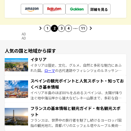
詳細を見る
…
1
2
3
4
11
AD
AD
人気の国と地域から探す
イタリア
イタリアは歴史、文化、グルメ、自然と多彩な魅力にあふ
れた国。
ローマ
の古代遺跡やフィレンツェのルネッサンス
美術、ヴェネツィアの運河など、歴史あるスポットはもち
スペインの観光ポイントと人気スポット・知ってお
ろん、トスカーナの美しい田園風景やアマルフィ海岸の絶
景など、自然景観も見逃せない。観光の合間には、本場の
くべき基本情報
ピザやパスタなど、絶品のイタリア料理を堪能することも
イベリア半島のほぼ80％を占めるスペインは、太陽が降り
できる。朝目覚めてから夜眠るまで、すべての瞬間を楽し
注ぐ地中海沿岸から雄大なピレネー山脈まで、多彩な自然
ませてくれるイタリアで、忘れられない旅をしてみよう！
と文化が詰まったヨーロッパ屈指の旅行先だ。多様な地域
なお、新着のイタリア情報は
コンテンツ一覧
を参照してほ
フランスの基本情報と観光ガイド・有名観光スポ
文化が根付くこの国では、情熱的なフラメンコ、熱気あふ
しい。
れる闘牛、そして美味しいタパスが生活の一部となってい
ット
る。首都マドリードの洗練された雰囲気や、バルセロナの
フランスは、世界中の旅行者を魅了し続けるヨーロッパ屈
アートに溢れた街角から、地方では古代ローマ遺跡や中世
指の観光地だ。首都パリのエッフェル塔やルーブル美術館
の城塞都市、穏やかなビーチリゾートまで多彩な表情を見
といった象徴的なスポットから、田舎町の古風な美しさま