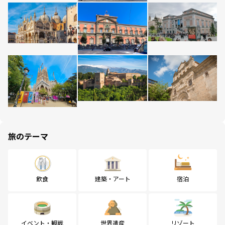
旅のテーマ
飲食
建築・アート
宿泊
イベント・観戦
世界遺産
リゾート