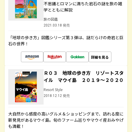
不思議とロマンに満ちた岩石の謎を旅の雑
学とともに解説
旅の図鑑
2021.03.18 発売
「地球の歩き方」図鑑シリーズ第３弾は、謎だらけの奇岩と巨
石の世界！
詳細を見る
Ｒ０３ 地球の歩き方 リゾートスタ
イル マウイ島 ２０１９～２０２０
Resort Style
2018.12.12 発売
大自然から感度の高いグルメ＆ショッピングまで、訪れる度に
新発見があるマウイ島。旬のファーム巡りやマウイ産おみやげ
も満載！