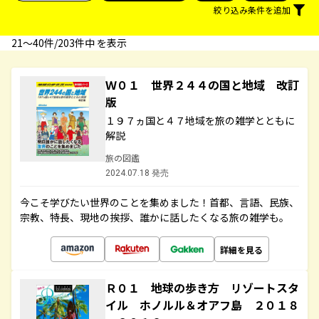
絞り込み条件を追加
21〜40件/203件中 を表示
Ｗ０１ 世界２４４の国と地域 改訂
版
１９７ヵ国と４７地域を旅の雑学とともに
解説
旅の図鑑
2024.07.18 発売
今こそ学びたい世界のことを集めました！首都、言語、民族、
宗教、特長、現地の挨拶、誰かに話したくなる旅の雑学も。
詳細を見る
Ｒ０１ 地球の歩き方 リゾートスタ
イル ホノルル＆オアフ島 ２０１８