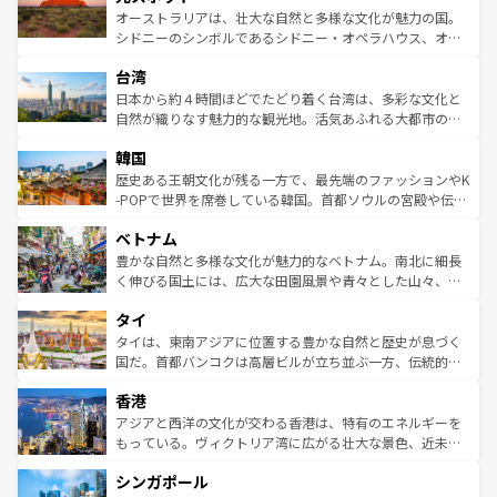
しみながら、その多様性と豊かな歴史を感じることができ
おすすめ。エメラルドグリーンに輝く海をはじめ、豊かな
オーストラリアは、壮大な自然と多様な文化が魅力の国。
るだろう。車でのロードトリップや列車の旅も、アメリカ
文化や歴史が息づいている。「アロハスピリット」と呼ば
シドニーのシンボルであるシドニー・オペラハウス、オー
ならではの贅沢な旅のスタイルだ。 なお、新着のアメリカ
れるおもてなしの心で訪れる人々を迎えてくれるハワイの
ストラリア東海岸北部に広がる大サンゴ礁地帯グレートバ
情報は
コンテンツ一覧
を参照してほしい。
人々、おいしいローカルフードやハワイアンミュージッ
台湾
リアリーフや大陸中央部にそびえるウルル（エアーズロッ
ク、伝統的なフラダンスなど、すべてがハワイの魅力を彩
ク）、タスマニアの美しい原生林やケアンズの熱帯雨林な
日本から約４時間ほどでたどり着く台湾は、多彩な文化と
っている。訪れるたびに新しい発見と感動が待っているハ
ど、見どころがたくさん。また、カフェやワイン、オージ
自然が織りなす魅力的な観光地。活気あふれる大都市の台
ワイを、存分に味わってほしい。 なお、新着のハワイ情報
ービーフなどの食文化も豊かで、美味しいものであふれて
北やノスタルジックな町並みが人気な九份（ジォウフェ
は
コンテンツ一覧
を参照してほしい。
韓国
いる。アクティビティも充実しており、サーフィンやダイ
ン）、静ひつな山岳地帯である台湾東部など、都市の喧騒
ビング、ハイキングなど、アウトドア好きにはたまらな
と山間の静けさが共存しており、訪れる人に新しい発見と
歴史ある王朝文化が残る一方で、最先端のファッションやK
い。オーストラリアの多彩な魅力を存分に味わいつくそ
驚きをもたらしてくれる。また、奥深い台湾の食文化も魅
-POPで世界を席巻している韓国。首都ソウルの宮殿や伝統
う。 なお、新着のオーストラリア情報は
コンテンツ一覧
を
力で、夜市などの屋台グルメから高級料理、ヘルシーで美
家屋が並ぶエリアでは韓国の歴史と文化に浸ることがで
参照してほしい。
ベトナム
容にもいいと評判のスイーツなど、バラエティ豊かな料理
き、地方に足を延ばせば四季折々の自然美を楽しむことが
が味わえる。 なお、新着の台湾情報は
コンテンツ一覧
を参
できる。そして、キムチや焼肉、絶品のストリートフード
豊かな自然と多様な文化が魅力的なベトナム。南北に細長
照してほしい。
まで、さまざまな韓国料理が待っている。夜には、韓国な
く伸びる国土には、広大な田園風景や青々とした山々、世
らではのナイトライフも堪能できる。あたたかいホスピタ
界遺産に登録された壮大な自然景観が点在し、都市部では
タイ
リティに包まれながら、韓国の多彩な魅力を心ゆくまで味
急速な発展と共に伝統が息づく。ハノイの古い町並みやホ
わってみてほしい。 なお、新着の韓国情報は
コンテンツ一
ーチミン市のフランス統治時代の建物も、独特の雰囲気を
タイは、東南アジアに位置する豊かな自然と歴史が息づく
覧
を参照してほしい。
醸し出している。また、バラエティの豊かさとおいしさで
国だ。首都バンコクは高層ビルが立ち並ぶ一方、伝統的な
世界中の食通を魅了してやまないベトナム料理も魅力のひ
寺院や市場がいたるところに点在し、古きよき文化と現代
香港
とつ。フォーやバインミー、ベトナムコーヒーなどは、ぜ
の活気が交差している。北部ではチェンマイなどの山岳地
ひ現地で味わいたい。どの地域を訪れてもあたたかい人々
帯で自然と触れ合い、南部ではプーケットやクラビの美し
アジアと西洋の文化が交わる香港は、特有のエネルギーを
が旅行者を迎えてくれるので、きっと忘れられない旅にな
いビーチでリゾート気分を楽しむことができる。タイ料理
もっている。ヴィクトリア湾に広がる壮大な景色、近未来
るはずだ。 なお、新着のベトナム情報は
コンテンツ一覧
を
は世界的に有名で、屋台から高級レストランまで味覚を刺
的なアートスポット、そして歴史と現代が融合した町並
参照してほしい。
シンガポール
激する。気候は一年中温暖で、どの季節にも異なる楽しみ
み、どこを訪れても感動するはず。観光スポットが密集し