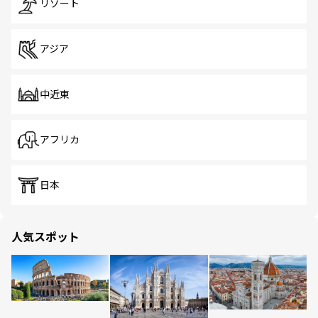
リゾート
アジア
中近東
アフリカ
日本
人気スポット