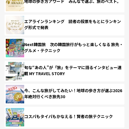
地球の歩き方アワード みんなで選ぶ、旅のベスト。
エアラインランキング 読者の投票をもとにランキン
グ形式で発表
Next韓国旅 次の韓国旅行がもっと楽しくなる 旅先・
グルメ・テクニック
旬な“あの人”が「旅」をテーマに語るインタビュー連
載 MY TRAVEL STORY
今、こんな旅がしてみたい！地球の歩き方が選ぶ2026
年絶対行くべき旅先30
コスパもタイパもかなえる！賢者の旅テクニック