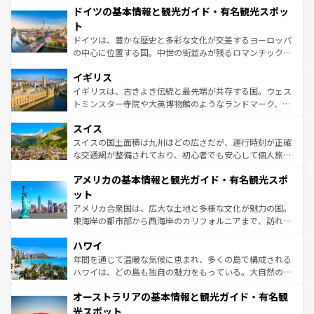
せる。地方によって風土や気候が異なるスペインはその個
ドイツの基本情報と観光ガイド・有名観光スポッ
で、幅広い魅力が詰まっている。華麗な宮殿、歴史的な大
性で訪れる人を魅了する。 なお、新着のスペイン情報は
コ
聖堂、美しいビーチ、そして豊かな自然が、訪れる者を心
ト
ンテンツ一覧
を参照してほしい。
から魅了する。また、フランスは美食の国としても知ら
ドイツは、豊かな歴史と多彩な文化が交差するヨーロッパ
れ、フランス料理はユネスコ無形文化遺産にも登録されて
の中心に位置する国。中世の街並みが残るロマンチック街
いる。シャンパンの発祥地であるランス、プロヴァンスの
道から、未来を先取りするようなモダンな都市まで多様な
香り高いラベンダー畑など、多彩な楽しみ方が可能だ。さ
イギリス
顔を持つこの国は、どこを歩いても飽きることがない。ベ
らに、パリ以外の地域にも魅力が溢れており、どの街角に
ルリンの文化的活気、バイエルン州のアルプスの絶景、そ
イギリスは、古きよき伝統と最先端が共存する国。ウェス
も豊かな歴史と文化が息づいている。パリ以外の個性あふ
してライン川沿いのワイン畑といった風景は必見。ビール
トミンスター寺院や大英博物館のようなランドマーク、歴
れる地方に足を運ぶとそれぞれで全く異なる文化を体験で
とソーセージを味わいながら地元の人と過ごす楽しい時間
史ある大学都市、美しい丘陵地帯や牧歌的な風景など、エ
きるだろう。 なお、新着のフランス情報は
コンテンツ一覧
スイス
は、お酒好きな人にはぜひ体験してほしい。 なお、新着の
リアごとに異なる魅力がある。また、優雅なアフタヌーン
を参照してほしい。
ドイツ情報は
コンテンツ一覧
を参照してほしい。
ティー、ビール好きにはたまらない英国パブ、サッカー観
スイスの国土面積は九州ほどの広さだが、運行時刻が正確
戦など、本場だからこそできる体験も豊富。イギリスを旅
な交通網が整備されており、初心者でも安心して個人旅行
して楽しみつくそう。 なお、新着のイギリス情報は
コンテ
を楽しめる。日本同様に時刻表どおりの旅が可能だ。中世
アメリカの基本情報と観光ガイド・有名観光スポ
ンツ一覧
を参照してほしい。
の建物がそのまま残る町や、スイスならではのユニークな
博物館もあり、アルプス観光だけでなく町歩きも満喫する
ット
ことができる。国民の所得が高いため物価も高いが、旅行
アメリカ合衆国は、広大な土地と多様な文化が魅力の国。
者向けの交通パス提供のサービスもあり、うまく活用すれ
東海岸の都市部から西海岸のカリフォルニアまで、訪れる
ば市内交通費無料で観光を楽しむこともできる。 なお、新
場所ごとに異なる風景と体験が待っている。ニューヨーク
着のスイス情報は
コンテンツ一覧
を参照してほしい。
ハワイ
のような巨大都市は、観光、ショッピング、エンターテイ
ンメントが詰まった刺激的なスポットだ。一方、アメリカ
年間を通じて温暖な気候に恵まれ、多くの島で構成される
西部には大自然が広がり、グランドキャニオンやイエロー
ハワイは、どの島も独自の魅力をもっている。大自然の神
ストーン国立公園といった絶景が堪能できる。さらに、南
秘を感じたいなら、火山が生み出した壮大な景観を誇るハ
オーストラリアの基本情報と観光ガイド・有名観
部のニューオーリンズでは、音楽と美食が融合した独特の
ワイ島は見逃せない。また、定番の観光地といえばオアフ
文化が魅力。旅行者はアメリカの各地域で異なる魅力を楽
島だが、静かな自然を求めるならマウイ島やカウアイ島が
光スポット