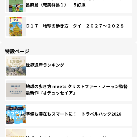
呂麻島（奄美群島１） ５訂版
Ｄ１７ 地球の歩き方 タイ ２０２７～２０２８
特設ページ
世界遺産ランキング
地球の歩き方 meets クリストファー・ノーラン監督
最新作『オデュッセイア』
準備も滞在もスマートに！ トラベルハック2026