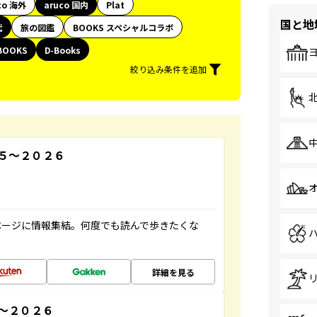
co 海外
aruco 国内
Plat
国と地
代
旅の図鑑
BOOKS スペシャルコラボ
BOOKS
D-Books
絞り込み条件を追加
５～２０２６
ページに情報集結。何度でも読んで歩きたくな
詳細を見る
～２０２６