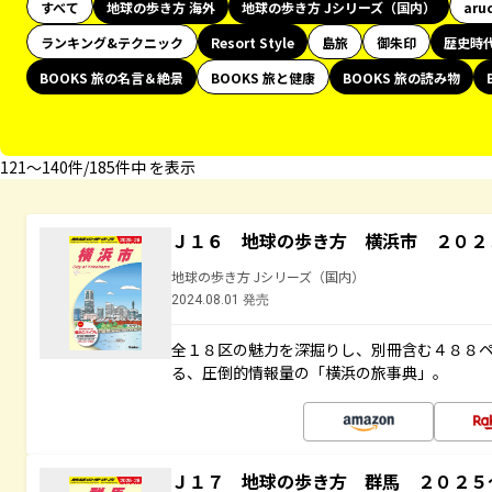
すべて
地球の歩き方 海外
地球の歩き方 Jシリーズ（国内）
aru
ランキング&テクニック
Resort Style
島旅
御朱印
歴史時
BOOKS 旅の名言＆絶景
BOOKS 旅と健康
BOOKS 旅の読み物
121〜140件/185件中 を表示
Ｊ１６ 地球の歩き方 横浜市 ２０２
地球の歩き方 Jシリーズ（国内）
2024.08.01 発売
全１８区の魅力を深掘りし、別冊含む４８８
る、圧倒的情報量の「横浜の旅事典」。
Ｊ１７ 地球の歩き方 群馬 ２０２５