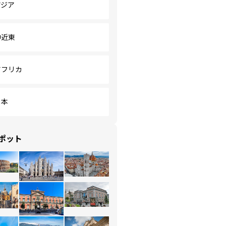
アジア
中近東
アフリカ
日本
ポット