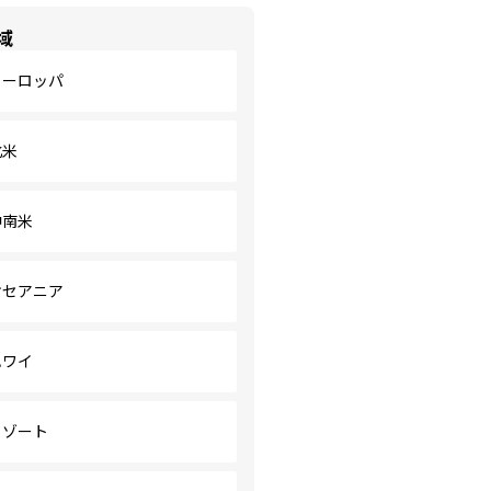
域
ヨーロッパ
北米
中南米
オセアニア
ハワイ
リゾート