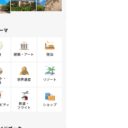
ーマ
食
建築・アート
宿泊
ト・
世界遺産
リゾート
戦
鉄道・
ビティ
ショップ
フライト