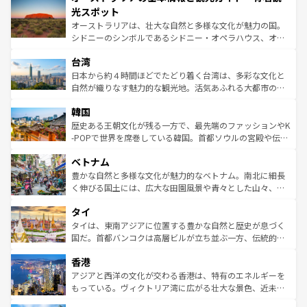
文化が魅力。旅行者はアメリカの各地域で異なる魅力を楽
島だが、静かな自然を求めるならマウイ島やカウアイ島が
光スポット
しみながら、その多様性と豊かな歴史を感じることができ
おすすめ。エメラルドグリーンに輝く海をはじめ、豊かな
オーストラリアは、壮大な自然と多様な文化が魅力の国。
るだろう。車でのロードトリップや列車の旅も、アメリカ
文化や歴史が息づいている。「アロハスピリット」と呼ば
シドニーのシンボルであるシドニー・オペラハウス、オー
ならではの贅沢な旅のスタイルだ。 なお、新着のアメリカ
れるおもてなしの心で訪れる人々を迎えてくれるハワイの
ストラリア東海岸北部に広がる大サンゴ礁地帯グレートバ
情報は
コンテンツ一覧
を参照してほしい。
人々、おいしいローカルフードやハワイアンミュージッ
台湾
リアリーフや大陸中央部にそびえるウルル（エアーズロッ
ク、伝統的なフラダンスなど、すべてがハワイの魅力を彩
ク）、タスマニアの美しい原生林やケアンズの熱帯雨林な
日本から約４時間ほどでたどり着く台湾は、多彩な文化と
っている。訪れるたびに新しい発見と感動が待っているハ
ど、見どころがたくさん。また、カフェやワイン、オージ
自然が織りなす魅力的な観光地。活気あふれる大都市の台
ワイを、存分に味わってほしい。 なお、新着のハワイ情報
ービーフなどの食文化も豊かで、美味しいものであふれて
北やノスタルジックな町並みが人気な九份（ジォウフェ
は
コンテンツ一覧
を参照してほしい。
韓国
いる。アクティビティも充実しており、サーフィンやダイ
ン）、静ひつな山岳地帯である台湾東部など、都市の喧騒
ビング、ハイキングなど、アウトドア好きにはたまらな
と山間の静けさが共存しており、訪れる人に新しい発見と
歴史ある王朝文化が残る一方で、最先端のファッションやK
い。オーストラリアの多彩な魅力を存分に味わいつくそ
驚きをもたらしてくれる。また、奥深い台湾の食文化も魅
-POPで世界を席巻している韓国。首都ソウルの宮殿や伝統
う。 なお、新着のオーストラリア情報は
コンテンツ一覧
を
力で、夜市などの屋台グルメから高級料理、ヘルシーで美
家屋が並ぶエリアでは韓国の歴史と文化に浸ることがで
参照してほしい。
ベトナム
容にもいいと評判のスイーツなど、バラエティ豊かな料理
き、地方に足を延ばせば四季折々の自然美を楽しむことが
が味わえる。 なお、新着の台湾情報は
コンテンツ一覧
を参
できる。そして、キムチや焼肉、絶品のストリートフード
豊かな自然と多様な文化が魅力的なベトナム。南北に細長
照してほしい。
まで、さまざまな韓国料理が待っている。夜には、韓国な
く伸びる国土には、広大な田園風景や青々とした山々、世
らではのナイトライフも堪能できる。あたたかいホスピタ
界遺産に登録された壮大な自然景観が点在し、都市部では
タイ
リティに包まれながら、韓国の多彩な魅力を心ゆくまで味
急速な発展と共に伝統が息づく。ハノイの古い町並みやホ
わってみてほしい。 なお、新着の韓国情報は
コンテンツ一
ーチミン市のフランス統治時代の建物も、独特の雰囲気を
タイは、東南アジアに位置する豊かな自然と歴史が息づく
覧
を参照してほしい。
醸し出している。また、バラエティの豊かさとおいしさで
国だ。首都バンコクは高層ビルが立ち並ぶ一方、伝統的な
世界中の食通を魅了してやまないベトナム料理も魅力のひ
寺院や市場がいたるところに点在し、古きよき文化と現代
香港
とつ。フォーやバインミー、ベトナムコーヒーなどは、ぜ
の活気が交差している。北部ではチェンマイなどの山岳地
ひ現地で味わいたい。どの地域を訪れてもあたたかい人々
帯で自然と触れ合い、南部ではプーケットやクラビの美し
アジアと西洋の文化が交わる香港は、特有のエネルギーを
が旅行者を迎えてくれるので、きっと忘れられない旅にな
いビーチでリゾート気分を楽しむことができる。タイ料理
もっている。ヴィクトリア湾に広がる壮大な景色、近未来
るはずだ。 なお、新着のベトナム情報は
コンテンツ一覧
を
は世界的に有名で、屋台から高級レストランまで味覚を刺
的なアートスポット、そして歴史と現代が融合した町並