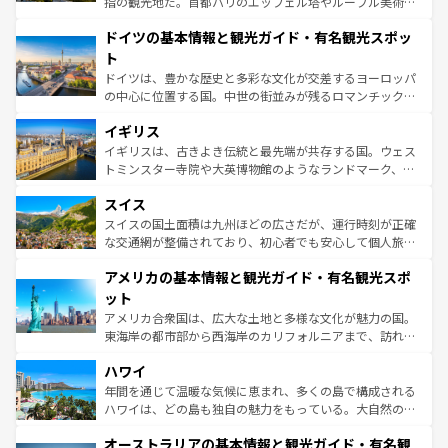
指の観光地だ。首都パリのエッフェル塔やルーブル美術館
の城塞都市、穏やかなビーチリゾートまで多彩な表情を見
といった象徴的なスポットから、田舎町の古風な美しさま
せる。地方によって風土や気候が異なるスペインはその個
ドイツの基本情報と観光ガイド・有名観光スポッ
で、幅広い魅力が詰まっている。華麗な宮殿、歴史的な大
性で訪れる人を魅了する。 なお、新着のスペイン情報は
コ
聖堂、美しいビーチ、そして豊かな自然が、訪れる者を心
ト
ンテンツ一覧
を参照してほしい。
から魅了する。また、フランスは美食の国としても知ら
ドイツは、豊かな歴史と多彩な文化が交差するヨーロッパ
れ、フランス料理はユネスコ無形文化遺産にも登録されて
の中心に位置する国。中世の街並みが残るロマンチック街
いる。シャンパンの発祥地であるランス、プロヴァンスの
道から、未来を先取りするようなモダンな都市まで多様な
香り高いラベンダー畑など、多彩な楽しみ方が可能だ。さ
イギリス
顔を持つこの国は、どこを歩いても飽きることがない。ベ
らに、パリ以外の地域にも魅力が溢れており、どの街角に
ルリンの文化的活気、バイエルン州のアルプスの絶景、そ
イギリスは、古きよき伝統と最先端が共存する国。ウェス
も豊かな歴史と文化が息づいている。パリ以外の個性あふ
してライン川沿いのワイン畑といった風景は必見。ビール
トミンスター寺院や大英博物館のようなランドマーク、歴
れる地方に足を運ぶとそれぞれで全く異なる文化を体験で
とソーセージを味わいながら地元の人と過ごす楽しい時間
史ある大学都市、美しい丘陵地帯や牧歌的な風景など、エ
きるだろう。 なお、新着のフランス情報は
コンテンツ一覧
スイス
は、お酒好きな人にはぜひ体験してほしい。 なお、新着の
リアごとに異なる魅力がある。また、優雅なアフタヌーン
を参照してほしい。
ドイツ情報は
コンテンツ一覧
を参照してほしい。
ティー、ビール好きにはたまらない英国パブ、サッカー観
スイスの国土面積は九州ほどの広さだが、運行時刻が正確
戦など、本場だからこそできる体験も豊富。イギリスを旅
な交通網が整備されており、初心者でも安心して個人旅行
して楽しみつくそう。 なお、新着のイギリス情報は
コンテ
を楽しめる。日本同様に時刻表どおりの旅が可能だ。中世
アメリカの基本情報と観光ガイド・有名観光スポ
ンツ一覧
を参照してほしい。
の建物がそのまま残る町や、スイスならではのユニークな
博物館もあり、アルプス観光だけでなく町歩きも満喫する
ット
ことができる。国民の所得が高いため物価も高いが、旅行
アメリカ合衆国は、広大な土地と多様な文化が魅力の国。
者向けの交通パス提供のサービスもあり、うまく活用すれ
東海岸の都市部から西海岸のカリフォルニアまで、訪れる
ば市内交通費無料で観光を楽しむこともできる。 なお、新
場所ごとに異なる風景と体験が待っている。ニューヨーク
着のスイス情報は
コンテンツ一覧
を参照してほしい。
ハワイ
のような巨大都市は、観光、ショッピング、エンターテイ
ンメントが詰まった刺激的なスポットだ。一方、アメリカ
年間を通じて温暖な気候に恵まれ、多くの島で構成される
西部には大自然が広がり、グランドキャニオンやイエロー
ハワイは、どの島も独自の魅力をもっている。大自然の神
ストーン国立公園といった絶景が堪能できる。さらに、南
秘を感じたいなら、火山が生み出した壮大な景観を誇るハ
オーストラリアの基本情報と観光ガイド・有名観
部のニューオーリンズでは、音楽と美食が融合した独特の
ワイ島は見逃せない。また、定番の観光地といえばオアフ