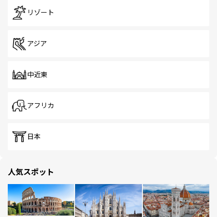
リゾート
アジア
中近東
アフリカ
日本
人気スポット