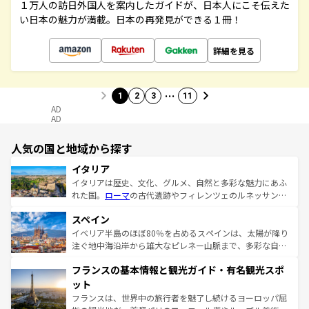
１万人の訪日外国人を案内したガイドが、日本人にこそ伝えた
い日本の魅力が満載。日本の再発見ができる１冊！
詳細を見る
…
1
2
3
11
AD
AD
人気の国と地域から探す
イタリア
イタリアは歴史、文化、グルメ、自然と多彩な魅力にあふ
れた国。
ローマ
の古代遺跡やフィレンツェのルネッサンス
美術、ヴェネツィアの運河など、歴史あるスポットはもち
スペイン
ろん、トスカーナの美しい田園風景やアマルフィ海岸の絶
景など、自然景観も見逃せない。観光の合間には、本場の
イベリア半島のほぼ80％を占めるスペインは、太陽が降り
ピザやパスタなど、絶品のイタリア料理を堪能することも
注ぐ地中海沿岸から雄大なピレネー山脈まで、多彩な自然
できる。朝目覚めてから夜眠るまで、すべての瞬間を楽し
と文化が詰まったヨーロッパ屈指の旅行先だ。多様な地域
フランスの基本情報と観光ガイド・有名観光スポ
ませてくれるイタリアで、忘れられない旅をしてみよう！
文化が根付くこの国では、情熱的なフラメンコ、熱気あふ
なお、新着のイタリア情報は
コンテンツ一覧
を参照してほ
れる闘牛、そして美味しいタパスが生活の一部となってい
ット
しい。
る。首都マドリードの洗練された雰囲気や、バルセロナの
フランスは、世界中の旅行者を魅了し続けるヨーロッパ屈
アートに溢れた街角から、地方では古代ローマ遺跡や中世