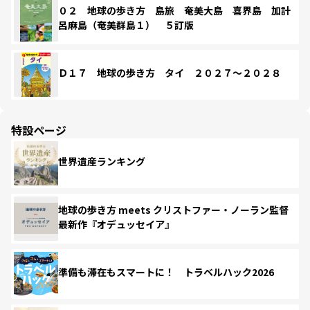
０２ 地球の歩き方 島旅 奄美大島 喜界島 加計
呂麻島（奄美群島１） ５訂版
Ｄ１７ 地球の歩き方 タイ ２０２７～２０２８
特設ページ
世界遺産ランキング
地球の歩き方 meets クリストファー・ノーラン監督
最新作『オデュッセイア』
準備も滞在もスマートに！ トラベルハック2026