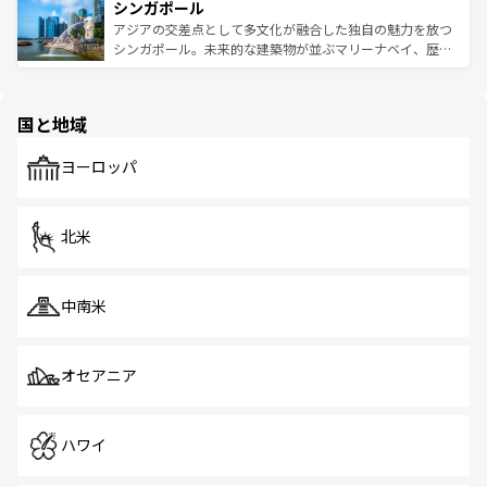
参照してほしい。
シンガポール
激する。気候は一年中温暖で、どの季節にも異なる楽しみ
み、どこを訪れても感動するはず。観光スポットが密集し
が待っている。親しみやすいタイの人々、仏教を中心とし
ており、効率よく見どころを回れるのも魅力。息をのむよ
アジアの交差点として多文化が融合した独自の魅力を放つ
た文化、そして多様な観光資源が、訪れる旅人を魅了し続
うな絶景から文化的な体験まで、香港を存分に楽しみ尽く
シンガポール。未来的な建築物が並ぶマリーナベイ、歴史
ける。 なお、新着のタイ情報は
コンテンツ一覧
を参照して
そう。 なお、新着の香港情報は
コンテンツ一覧
を参照して
と伝統を感じられるエスニックタウン、多数の緑豊かな公
ほしい。
ほしい。
園や自然保護区など、自然が調和した近代的な景観と文化
の多様性あふれるカラフルな町は、どこを歩いても新しい
国と地域
発見がある。さらに、治安のよさや充実した公共交通機関
も、旅行者にとっては魅力的なポイント。グルメも豊富
で、ホーカーズは地元の風情を楽しめる外せないスポット
ヨーロッパ
だ。訪れる人を飽きさせないシンガポールで、多様な魅力
を体感しよう。 なお、新着のシンガポール情報は
コンテン
ツ一覧
を参照してほしい。
北米
中南米
オセアニア
ハワイ