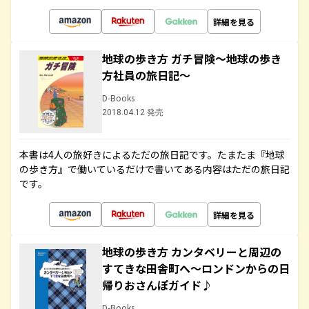
詳細を見る
地球の歩き方 ガチ冒険～地球の歩き
方社員の旅日記～
D-Books
2018.04.12 発売
本書は4人の旅好きによるただの旅日記です。たまたま『地球
の歩き方』で働いているだけで書いてある内容はただの旅日記
です。
詳細を見る
地球の歩き方 カンタベリーと周辺の
すてきな田舎町へ～ロンドンからの日
帰りおさんぽガイド♪
D-Books