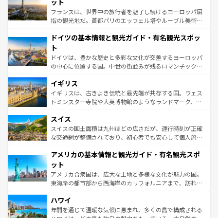
れる闘牛、そして美味しいタパスが生活の一部となってい
ット
る。首都マドリードの洗練された雰囲気や、バルセロナの
フランスは、世界中の旅行者を魅了し続けるヨーロッパ屈
アートに溢れた街角から、地方では古代ローマ遺跡や中世
指の観光地だ。首都パリのエッフェル塔やルーブル美術館
の城塞都市、穏やかなビーチリゾートまで多彩な表情を見
といった象徴的なスポットから、田舎町の古風な美しさま
せる。地方によって風土や気候が異なるスペインはその個
ドイツの基本情報と観光ガイド・有名観光スポッ
で、幅広い魅力が詰まっている。華麗な宮殿、歴史的な大
性で訪れる人を魅了する。 なお、新着のスペイン情報は
コ
聖堂、美しいビーチ、そして豊かな自然が、訪れる者を心
ト
ンテンツ一覧
を参照してほしい。
から魅了する。また、フランスは美食の国としても知ら
ドイツは、豊かな歴史と多彩な文化が交差するヨーロッパ
れ、フランス料理はユネスコ無形文化遺産にも登録されて
の中心に位置する国。中世の街並みが残るロマンチック街
いる。シャンパンの発祥地であるランス、プロヴァンスの
道から、未来を先取りするようなモダンな都市まで多様な
香り高いラベンダー畑など、多彩な楽しみ方が可能だ。さ
イギリス
顔を持つこの国は、どこを歩いても飽きることがない。ベ
らに、パリ以外の地域にも魅力が溢れており、どの街角に
ルリンの文化的活気、バイエルン州のアルプスの絶景、そ
イギリスは、古きよき伝統と最先端が共存する国。ウェス
も豊かな歴史と文化が息づいている。パリ以外の個性あふ
してライン川沿いのワイン畑といった風景は必見。ビール
トミンスター寺院や大英博物館のようなランドマーク、歴
れる地方に足を運ぶとそれぞれで全く異なる文化を体験で
とソーセージを味わいながら地元の人と過ごす楽しい時間
史ある大学都市、美しい丘陵地帯や牧歌的な風景など、エ
きるだろう。 なお、新着のフランス情報は
コンテンツ一覧
スイス
は、お酒好きな人にはぜひ体験してほしい。 なお、新着の
リアごとに異なる魅力がある。また、優雅なアフタヌーン
を参照してほしい。
ドイツ情報は
コンテンツ一覧
を参照してほしい。
ティー、ビール好きにはたまらない英国パブ、サッカー観
スイスの国土面積は九州ほどの広さだが、運行時刻が正確
戦など、本場だからこそできる体験も豊富。イギリスを旅
な交通網が整備されており、初心者でも安心して個人旅行
して楽しみつくそう。 なお、新着のイギリス情報は
コンテ
を楽しめる。日本同様に時刻表どおりの旅が可能だ。中世
アメリカの基本情報と観光ガイド・有名観光スポ
ンツ一覧
を参照してほしい。
の建物がそのまま残る町や、スイスならではのユニークな
博物館もあり、アルプス観光だけでなく町歩きも満喫する
ット
ことができる。国民の所得が高いため物価も高いが、旅行
アメリカ合衆国は、広大な土地と多様な文化が魅力の国。
者向けの交通パス提供のサービスもあり、うまく活用すれ
東海岸の都市部から西海岸のカリフォルニアまで、訪れる
ば市内交通費無料で観光を楽しむこともできる。 なお、新
場所ごとに異なる風景と体験が待っている。ニューヨーク
着のスイス情報は
コンテンツ一覧
を参照してほしい。
ハワイ
のような巨大都市は、観光、ショッピング、エンターテイ
ンメントが詰まった刺激的なスポットだ。一方、アメリカ
年間を通じて温暖な気候に恵まれ、多くの島で構成される
西部には大自然が広がり、グランドキャニオンやイエロー