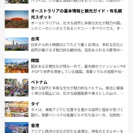
ハワイは、どの島も独自の魅力をもっている。大自然の神
ストーン国立公園といった絶景が堪能できる。さらに、南
秘を感じたいなら、火山が生み出した壮大な景観を誇るハ
オーストラリアの基本情報と観光ガイド・有名観
部のニューオーリンズでは、音楽と美食が融合した独特の
ワイ島は見逃せない。また、定番の観光地といえばオアフ
文化が魅力。旅行者はアメリカの各地域で異なる魅力を楽
島だが、静かな自然を求めるならマウイ島やカウアイ島が
光スポット
しみながら、その多様性と豊かな歴史を感じることができ
おすすめ。エメラルドグリーンに輝く海をはじめ、豊かな
オーストラリアは、壮大な自然と多様な文化が魅力の国。
るだろう。車でのロードトリップや列車の旅も、アメリカ
文化や歴史が息づいている。「アロハスピリット」と呼ば
シドニーのシンボルであるシドニー・オペラハウス、オー
ならではの贅沢な旅のスタイルだ。 なお、新着のアメリカ
れるおもてなしの心で訪れる人々を迎えてくれるハワイの
ストラリア東海岸北部に広がる大サンゴ礁地帯グレートバ
情報は
コンテンツ一覧
を参照してほしい。
人々、おいしいローカルフードやハワイアンミュージッ
台湾
リアリーフや大陸中央部にそびえるウルル（エアーズロッ
ク、伝統的なフラダンスなど、すべてがハワイの魅力を彩
ク）、タスマニアの美しい原生林やケアンズの熱帯雨林な
日本から約４時間ほどでたどり着く台湾は、多彩な文化と
っている。訪れるたびに新しい発見と感動が待っているハ
ど、見どころがたくさん。また、カフェやワイン、オージ
自然が織りなす魅力的な観光地。活気あふれる大都市の台
ワイを、存分に味わってほしい。 なお、新着のハワイ情報
ービーフなどの食文化も豊かで、美味しいものであふれて
北やノスタルジックな町並みが人気な九份（ジォウフェ
は
コンテンツ一覧
を参照してほしい。
韓国
いる。アクティビティも充実しており、サーフィンやダイ
ン）、静ひつな山岳地帯である台湾東部など、都市の喧騒
ビング、ハイキングなど、アウトドア好きにはたまらな
と山間の静けさが共存しており、訪れる人に新しい発見と
歴史ある王朝文化が残る一方で、最先端のファッションやK
い。オーストラリアの多彩な魅力を存分に味わいつくそ
驚きをもたらしてくれる。また、奥深い台湾の食文化も魅
-POPで世界を席巻している韓国。首都ソウルの宮殿や伝統
う。 なお、新着のオーストラリア情報は
コンテンツ一覧
を
力で、夜市などの屋台グルメから高級料理、ヘルシーで美
家屋が並ぶエリアでは韓国の歴史と文化に浸ることがで
参照してほしい。
ベトナム
容にもいいと評判のスイーツなど、バラエティ豊かな料理
き、地方に足を延ばせば四季折々の自然美を楽しむことが
が味わえる。 なお、新着の台湾情報は
コンテンツ一覧
を参
できる。そして、キムチや焼肉、絶品のストリートフード
豊かな自然と多様な文化が魅力的なベトナム。南北に細長
照してほしい。
まで、さまざまな韓国料理が待っている。夜には、韓国な
く伸びる国土には、広大な田園風景や青々とした山々、世
らではのナイトライフも堪能できる。あたたかいホスピタ
界遺産に登録された壮大な自然景観が点在し、都市部では
タイ
リティに包まれながら、韓国の多彩な魅力を心ゆくまで味
急速な発展と共に伝統が息づく。ハノイの古い町並みやホ
わってみてほしい。 なお、新着の韓国情報は
コンテンツ一
ーチミン市のフランス統治時代の建物も、独特の雰囲気を
タイは、東南アジアに位置する豊かな自然と歴史が息づく
覧
を参照してほしい。
醸し出している。また、バラエティの豊かさとおいしさで
国だ。首都バンコクは高層ビルが立ち並ぶ一方、伝統的な
世界中の食通を魅了してやまないベトナム料理も魅力のひ
寺院や市場がいたるところに点在し、古きよき文化と現代
香港
とつ。フォーやバインミー、ベトナムコーヒーなどは、ぜ
の活気が交差している。北部ではチェンマイなどの山岳地
ひ現地で味わいたい。どの地域を訪れてもあたたかい人々
帯で自然と触れ合い、南部ではプーケットやクラビの美し
アジアと西洋の文化が交わる香港は、特有のエネルギーを