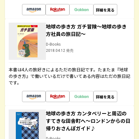
詳細を見る
地球の歩き方 ガチ冒険～地球の歩き
方社員の旅日記～
D-Books
2018.04.12 発売
本書は4人の旅好きによるただの旅日記です。たまたま『地球
の歩き方』で働いているだけで書いてある内容はただの旅日記
です。
詳細を見る
地球の歩き方 カンタベリーと周辺の
すてきな田舎町へ～ロンドンからの日
帰りおさんぽガイド♪
D-Books