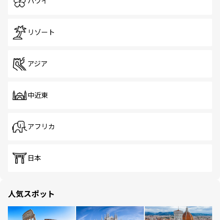
ハワイ
リゾート
アジア
中近東
アフリカ
日本
人気スポット