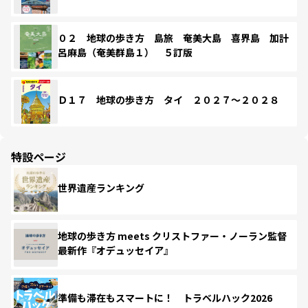
０２ 地球の歩き方 島旅 奄美大島 喜界島 加計
呂麻島（奄美群島１） ５訂版
Ｄ１７ 地球の歩き方 タイ ２０２７～２０２８
特設ページ
世界遺産ランキング
地球の歩き方 meets クリストファー・ノーラン監督
最新作『オデュッセイア』
準備も滞在もスマートに！ トラベルハック2026