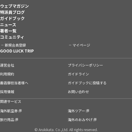
ウェブマガジン
特派員ブログ
ガイドブック
ニュース
著者一覧
コミュニティ
新規会員登録
マイページ
GOOD LUCK TRIP
運営会社
プライバシーポリシー
利用規約
ガイドライン
書店御担当者様へ
ガイドブックに投稿する
採用情報
お問い合わせ
関連サービス
海外航空券
海外ツアー
旅行用品
海外のおみやげ
© Arukikata. Co.,Ltd. All rights reserved.