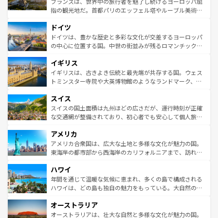
フランスは、世界中の旅行者を魅了し続けるヨーロッパ屈
アートに溢れた街角から、地方では古代ローマ遺跡や中世
指の観光地だ。首都パリのエッフェル塔やルーブル美術館
の城塞都市、穏やかなビーチリゾートまで多彩な表情を見
といった象徴的なスポットから、田舎町の古風な美しさま
せる。地方によって風土や気候が異なるスペインはその個
ドイツ
で、幅広い魅力が詰まっている。華麗な宮殿、歴史的な大
性で訪れる人を魅了する。 なお、新着のスペイン情報は
コ
聖堂、美しいビーチ、そして豊かな自然が、訪れる者を心
ドイツは、豊かな歴史と多彩な文化が交差するヨーロッパ
ンテンツ一覧
を参照してほしい。
から魅了する。また、フランスは美食の国としても知ら
の中心に位置する国。中世の街並みが残るロマンチック街
れ、フランス料理はユネスコ無形文化遺産にも登録されて
道から、未来を先取りするようなモダンな都市まで多様な
イギリス
いる。シャンパンの発祥地であるランス、プロヴァンスの
顔を持つこの国は、どこを歩いても飽きることがない。ベ
香り高いラベンダー畑など、多彩な楽しみ方が可能だ。さ
ルリンの文化的活気、バイエルン州のアルプスの絶景、そ
イギリスは、古きよき伝統と最先端が共存する国。ウェス
らに、パリ以外の地域にも魅力が溢れており、どの街角に
してライン川沿いのワイン畑といった風景は必見。ビール
トミンスター寺院や大英博物館のようなランドマーク、歴
も豊かな歴史と文化が息づいている。パリ以外の個性あふ
とソーセージを味わいながら地元の人と過ごす楽しい時間
史ある大学都市、美しい丘陵地帯や牧歌的な風景など、エ
れる地方に足を運ぶとそれぞれで全く異なる文化を体験で
スイス
は、お酒好きな人にはぜひ体験してほしい。 なお、新着の
リアごとに異なる魅力がある。また、優雅なアフタヌーン
きるだろう。 なお、新着のフランス情報は
コンテンツ一覧
ドイツ情報は
コンテンツ一覧
を参照してほしい。
ティー、ビール好きにはたまらない英国パブ、サッカー観
スイスの国土面積は九州ほどの広さだが、運行時刻が正確
を参照してほしい。
戦など、本場だからこそできる体験も豊富。イギリスを旅
な交通網が整備されており、初心者でも安心して個人旅行
して楽しみつくそう。 なお、新着のイギリス情報は
コンテ
を楽しめる。日本同様に時刻表どおりの旅が可能だ。中世
アメリカ
ンツ一覧
を参照してほしい。
の建物がそのまま残る町や、スイスならではのユニークな
博物館もあり、アルプス観光だけでなく町歩きも満喫する
アメリカ合衆国は、広大な土地と多様な文化が魅力の国。
ことができる。国民の所得が高いため物価も高いが、旅行
東海岸の都市部から西海岸のカリフォルニアまで、訪れる
者向けの交通パス提供のサービスもあり、うまく活用すれ
場所ごとに異なる風景と体験が待っている。ニューヨーク
ハワイ
ば市内交通費無料で観光を楽しむこともできる。 なお、新
のような巨大都市は、観光、ショッピング、エンターテイ
着のスイス情報は
コンテンツ一覧
を参照してほしい。
ンメントが詰まった刺激的なスポットだ。一方、アメリカ
年間を通じて温暖な気候に恵まれ、多くの島で構成される
西部には大自然が広がり、グランドキャニオンやイエロー
ハワイは、どの島も独自の魅力をもっている。大自然の神
ストーン国立公園といった絶景が堪能できる。さらに、南
秘を感じたいなら、火山が生み出した壮大な景観を誇るハ
オーストラリア
部のニューオーリンズでは、音楽と美食が融合した独特の
ワイ島は見逃せない。また、定番の観光地といえばオアフ
文化が魅力。旅行者はアメリカの各地域で異なる魅力を楽
島だが、静かな自然を求めるならマウイ島やカウアイ島が
オーストラリアは、壮大な自然と多様な文化が魅力の国。