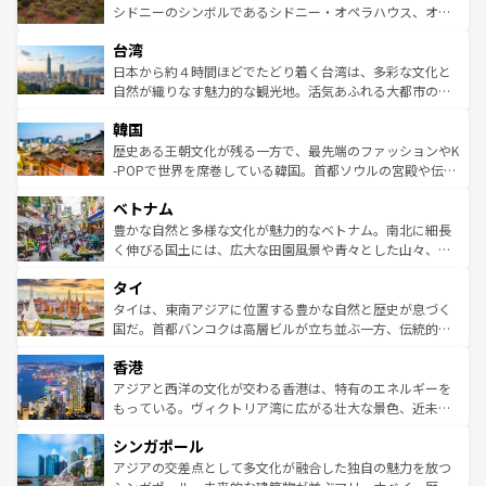
しみながら、その多様性と豊かな歴史を感じることができ
おすすめ。エメラルドグリーンに輝く海をはじめ、豊かな
シドニーのシンボルであるシドニー・オペラハウス、オー
るだろう。車でのロードトリップや列車の旅も、アメリカ
文化や歴史が息づいている。「アロハスピリット」と呼ば
ストラリア東海岸北部に広がる大サンゴ礁地帯グレートバ
ならではの贅沢な旅のスタイルだ。 なお、新着のアメリカ
台湾
れるおもてなしの心で訪れる人々を迎えてくれるハワイの
リアリーフや大陸中央部にそびえるウルル（エアーズロッ
情報は
コンテンツ一覧
を参照してほしい。
人々、おいしいローカルフードやハワイアンミュージッ
ク）、タスマニアの美しい原生林やケアンズの熱帯雨林な
日本から約４時間ほどでたどり着く台湾は、多彩な文化と
ク、伝統的なフラダンスなど、すべてがハワイの魅力を彩
ど、見どころがたくさん。また、カフェやワイン、オージ
自然が織りなす魅力的な観光地。活気あふれる大都市の台
っている。訪れるたびに新しい発見と感動が待っているハ
ービーフなどの食文化も豊かで、美味しいものであふれて
北やノスタルジックな町並みが人気な九份（ジォウフェ
ワイを、存分に味わってほしい。 なお、新着のハワイ情報
韓国
いる。アクティビティも充実しており、サーフィンやダイ
ン）、静ひつな山岳地帯である台湾東部など、都市の喧騒
は
コンテンツ一覧
を参照してほしい。
ビング、ハイキングなど、アウトドア好きにはたまらな
と山間の静けさが共存しており、訪れる人に新しい発見と
歴史ある王朝文化が残る一方で、最先端のファッションやK
い。オーストラリアの多彩な魅力を存分に味わいつくそ
驚きをもたらしてくれる。また、奥深い台湾の食文化も魅
-POPで世界を席巻している韓国。首都ソウルの宮殿や伝統
う。 なお、新着のオーストラリア情報は
コンテンツ一覧
を
力で、夜市などの屋台グルメから高級料理、ヘルシーで美
家屋が並ぶエリアでは韓国の歴史と文化に浸ることがで
参照してほしい。
ベトナム
容にもいいと評判のスイーツなど、バラエティ豊かな料理
き、地方に足を延ばせば四季折々の自然美を楽しむことが
が味わえる。 なお、新着の台湾情報は
コンテンツ一覧
を参
できる。そして、キムチや焼肉、絶品のストリートフード
豊かな自然と多様な文化が魅力的なベトナム。南北に細長
照してほしい。
まで、さまざまな韓国料理が待っている。夜には、韓国な
く伸びる国土には、広大な田園風景や青々とした山々、世
らではのナイトライフも堪能できる。あたたかいホスピタ
界遺産に登録された壮大な自然景観が点在し、都市部では
タイ
リティに包まれながら、韓国の多彩な魅力を心ゆくまで味
急速な発展と共に伝統が息づく。ハノイの古い町並みやホ
わってみてほしい。 なお、新着の韓国情報は
コンテンツ一
ーチミン市のフランス統治時代の建物も、独特の雰囲気を
タイは、東南アジアに位置する豊かな自然と歴史が息づく
覧
を参照してほしい。
醸し出している。また、バラエティの豊かさとおいしさで
国だ。首都バンコクは高層ビルが立ち並ぶ一方、伝統的な
世界中の食通を魅了してやまないベトナム料理も魅力のひ
寺院や市場がいたるところに点在し、古きよき文化と現代
香港
とつ。フォーやバインミー、ベトナムコーヒーなどは、ぜ
の活気が交差している。北部ではチェンマイなどの山岳地
ひ現地で味わいたい。どの地域を訪れてもあたたかい人々
帯で自然と触れ合い、南部ではプーケットやクラビの美し
アジアと西洋の文化が交わる香港は、特有のエネルギーを
が旅行者を迎えてくれるので、きっと忘れられない旅にな
いビーチでリゾート気分を楽しむことができる。タイ料理
もっている。ヴィクトリア湾に広がる壮大な景色、近未来
るはずだ。 なお、新着のベトナム情報は
コンテンツ一覧
を
は世界的に有名で、屋台から高級レストランまで味覚を刺
的なアートスポット、そして歴史と現代が融合した町並
参照してほしい。
シンガポール
激する。気候は一年中温暖で、どの季節にも異なる楽しみ
み、どこを訪れても感動するはず。観光スポットが密集し
が待っている。親しみやすいタイの人々、仏教を中心とし
ており、効率よく見どころを回れるのも魅力。息をのむよ
アジアの交差点として多文化が融合した独自の魅力を放つ
た文化、そして多様な観光資源が、訪れる旅人を魅了し続
うな絶景から文化的な体験まで、香港を存分に楽しみ尽く