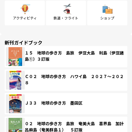
アクティビティ
鉄道・フライト
ショップ
新刊ガイドブック
１５ 地球の歩き方 島旅 伊豆大島 利島（伊豆諸
島①）３訂版
Ｃ０２ 地球の歩き方 ハワイ島 ２０２７～２０２
８
Ｊ３３ 地球の歩き方 墨田区
０２ 地球の歩き方 島旅 奄美大島 喜界島 加計
呂麻島（奄美群島１） ５訂版