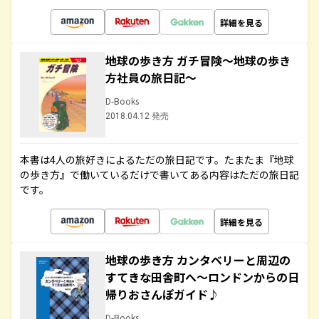
詳細を見る
地球の歩き方 ガチ冒険～地球の歩き
方社員の旅日記～
D-Books
2018.04.12 発売
本書は4人の旅好きによるただの旅日記です。たまたま『地球
の歩き方』で働いているだけで書いてある内容はただの旅日記
です。
詳細を見る
地球の歩き方 カンタベリーと周辺の
すてきな田舎町へ～ロンドンからの日
帰りおさんぽガイド♪
D-Books