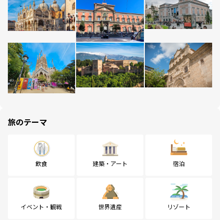
旅のテーマ
飲食
建築・アート
宿泊
イベント・観戦
世界遺産
リゾート