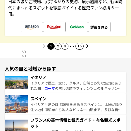
日本の城や古戦場、武将ゆかりの史跡、展示施設など、戦国時
代にまつわるスポットを徹底ガイドする歴史ファン必携の一
冊。
詳細を見る
…
1
2
3
15
AD
AD
人気の国と地域から探す
イタリア
イタリアは歴史、文化、グルメ、自然と多彩な魅力にあふ
れた国。
ローマ
の古代遺跡やフィレンツェのルネッサンス
美術、ヴェネツィアの運河など、歴史あるスポットはもち
スペイン
ろん、トスカーナの美しい田園風景やアマルフィ海岸の絶
景など、自然景観も見逃せない。観光の合間には、本場の
イベリア半島のほぼ80％を占めるスペインは、太陽が降り
ピザやパスタなど、絶品のイタリア料理を堪能することも
注ぐ地中海沿岸から雄大なピレネー山脈まで、多彩な自然
できる。朝目覚めてから夜眠るまで、すべての瞬間を楽し
と文化が詰まったヨーロッパ屈指の旅行先だ。多様な地域
フランスの基本情報と観光ガイド・有名観光スポ
ませてくれるイタリアで、忘れられない旅をしてみよう！
文化が根付くこの国では、情熱的なフラメンコ、熱気あふ
なお、新着のイタリア情報は
コンテンツ一覧
を参照してほ
れる闘牛、そして美味しいタパスが生活の一部となってい
ット
しい。
る。首都マドリードの洗練された雰囲気や、バルセロナの