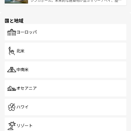
シンガポール。未来的な建築物が並ぶマリーナベイ、歴史
ける。 なお、新着のタイ情報は
コンテンツ一覧
を参照して
そう。 なお、新着の香港情報は
コンテンツ一覧
を参照して
と伝統を感じられるエスニックタウン、多数の緑豊かな公
ほしい。
ほしい。
園や自然保護区など、自然が調和した近代的な景観と文化
の多様性あふれるカラフルな町は、どこを歩いても新しい
国と地域
発見がある。さらに、治安のよさや充実した公共交通機関
も、旅行者にとっては魅力的なポイント。グルメも豊富
で、ホーカーズは地元の風情を楽しめる外せないスポット
ヨーロッパ
だ。訪れる人を飽きさせないシンガポールで、多様な魅力
を体感しよう。 なお、新着のシンガポール情報は
コンテン
ツ一覧
を参照してほしい。
北米
中南米
オセアニア
ハワイ
リゾート