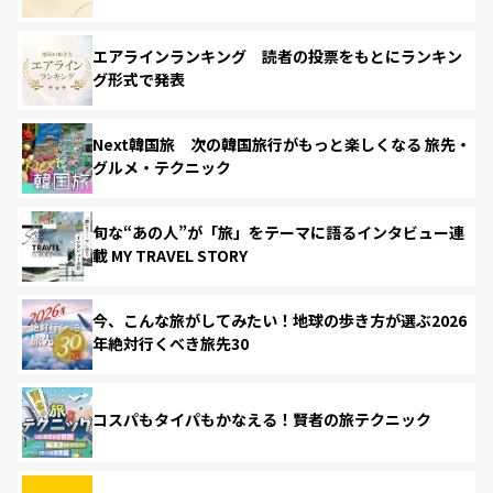
エアラインランキング 読者の投票をもとにランキン
グ形式で発表
Next韓国旅 次の韓国旅行がもっと楽しくなる 旅先・
グルメ・テクニック
旬な“あの人”が「旅」をテーマに語るインタビュー連
載 MY TRAVEL STORY
今、こんな旅がしてみたい！地球の歩き方が選ぶ2026
年絶対行くべき旅先30
コスパもタイパもかなえる！賢者の旅テクニック