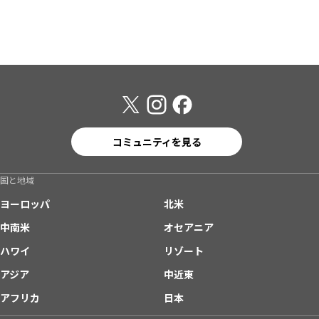
コミュニティを見る
国と地域
ヨーロッパ
北米
中南米
オセアニア
ハワイ
リゾート
アジア
中近東
アフリカ
日本