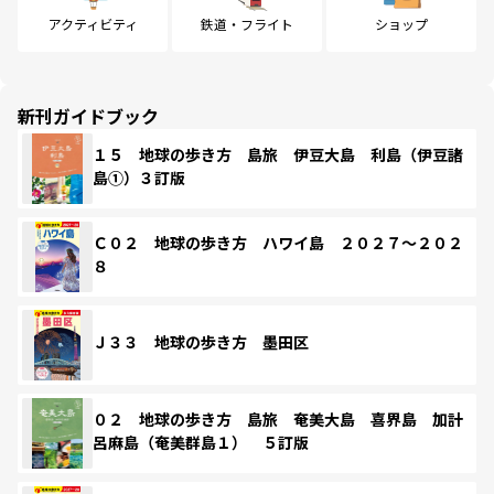
アクティビティ
鉄道・フライト
ショップ
新刊ガイドブック
１５ 地球の歩き方 島旅 伊豆大島 利島（伊豆諸
島①）３訂版
Ｃ０２ 地球の歩き方 ハワイ島 ２０２７～２０２
８
Ｊ３３ 地球の歩き方 墨田区
０２ 地球の歩き方 島旅 奄美大島 喜界島 加計
呂麻島（奄美群島１） ５訂版