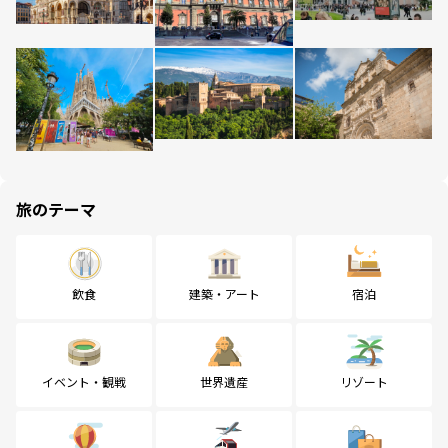
旅のテーマ
飲食
建築・アート
宿泊
イベント・観戦
世界遺産
リゾート