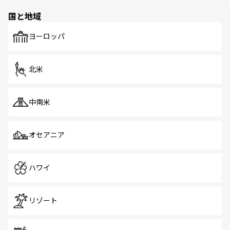
の多様性あふれるカラフルな町は、どこを歩いても新しい
国と地域
発見がある。さらに、治安のよさや充実した公共交通機関
も、旅行者にとっては魅力的なポイント。グルメも豊富
で、ホーカーズは地元の風情を楽しめる外せないスポット
ヨーロッパ
だ。訪れる人を飽きさせないシンガポールで、多様な魅力
を体感しよう。 なお、新着のシンガポール情報は
コンテン
ツ一覧
を参照してほしい。
北米
中南米
オセアニア
ハワイ
リゾート