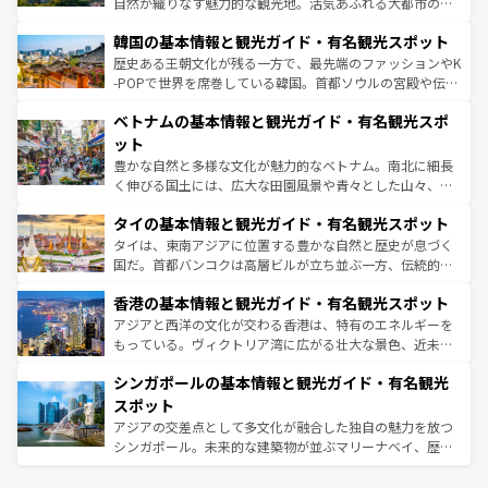
ど、見どころがたくさん。また、カフェやワイン、オージ
自然が織りなす魅力的な観光地。活気あふれる大都市の台
ワイを、存分に味わってほしい。 なお、新着のハワイ情報
ービーフなどの食文化も豊かで、美味しいものであふれて
北やノスタルジックな町並みが人気な九份（ジォウフェ
は
コンテンツ一覧
を参照してほしい。
韓国の基本情報と観光ガイド・有名観光スポット
いる。アクティビティも充実しており、サーフィンやダイ
ン）、静ひつな山岳地帯である台湾東部など、都市の喧騒
ビング、ハイキングなど、アウトドア好きにはたまらな
と山間の静けさが共存しており、訪れる人に新しい発見と
歴史ある王朝文化が残る一方で、最先端のファッションやK
い。オーストラリアの多彩な魅力を存分に味わいつくそ
驚きをもたらしてくれる。また、奥深い台湾の食文化も魅
-POPで世界を席巻している韓国。首都ソウルの宮殿や伝統
う。 なお、新着のオーストラリア情報は
コンテンツ一覧
を
力で、夜市などの屋台グルメから高級料理、ヘルシーで美
家屋が並ぶエリアでは韓国の歴史と文化に浸ることがで
参照してほしい。
ベトナムの基本情報と観光ガイド・有名観光スポ
容にもいいと評判のスイーツなど、バラエティ豊かな料理
き、地方に足を延ばせば四季折々の自然美を楽しむことが
が味わえる。 なお、新着の台湾情報は
コンテンツ一覧
を参
できる。そして、キムチや焼肉、絶品のストリートフード
ット
照してほしい。
まで、さまざまな韓国料理が待っている。夜には、韓国な
豊かな自然と多様な文化が魅力的なベトナム。南北に細長
らではのナイトライフも堪能できる。あたたかいホスピタ
く伸びる国土には、広大な田園風景や青々とした山々、世
リティに包まれながら、韓国の多彩な魅力を心ゆくまで味
界遺産に登録された壮大な自然景観が点在し、都市部では
わってみてほしい。 なお、新着の韓国情報は
コンテンツ一
タイの基本情報と観光ガイド・有名観光スポット
急速な発展と共に伝統が息づく。ハノイの古い町並みやホ
覧
を参照してほしい。
ーチミン市のフランス統治時代の建物も、独特の雰囲気を
タイは、東南アジアに位置する豊かな自然と歴史が息づく
醸し出している。また、バラエティの豊かさとおいしさで
国だ。首都バンコクは高層ビルが立ち並ぶ一方、伝統的な
世界中の食通を魅了してやまないベトナム料理も魅力のひ
寺院や市場がいたるところに点在し、古きよき文化と現代
香港の基本情報と観光ガイド・有名観光スポット
とつ。フォーやバインミー、ベトナムコーヒーなどは、ぜ
の活気が交差している。北部ではチェンマイなどの山岳地
ひ現地で味わいたい。どの地域を訪れてもあたたかい人々
帯で自然と触れ合い、南部ではプーケットやクラビの美し
アジアと西洋の文化が交わる香港は、特有のエネルギーを
が旅行者を迎えてくれるので、きっと忘れられない旅にな
いビーチでリゾート気分を楽しむことができる。タイ料理
もっている。ヴィクトリア湾に広がる壮大な景色、近未来
るはずだ。 なお、新着のベトナム情報は
コンテンツ一覧
を
は世界的に有名で、屋台から高級レストランまで味覚を刺
的なアートスポット、そして歴史と現代が融合した町並
参照してほしい。
シンガポールの基本情報と観光ガイド・有名観光
激する。気候は一年中温暖で、どの季節にも異なる楽しみ
み、どこを訪れても感動するはず。観光スポットが密集し
が待っている。親しみやすいタイの人々、仏教を中心とし
ており、効率よく見どころを回れるのも魅力。息をのむよ
スポット
た文化、そして多様な観光資源が、訪れる旅人を魅了し続
うな絶景から文化的な体験まで、香港を存分に楽しみ尽く
アジアの交差点として多文化が融合した独自の魅力を放つ
ける。 なお、新着のタイ情報は
コンテンツ一覧
を参照して
そう。 なお、新着の香港情報は
コンテンツ一覧
を参照して
シンガポール。未来的な建築物が並ぶマリーナベイ、歴史
ほしい。
ほしい。
と伝統を感じられるエスニックタウン、多数の緑豊かな公
園や自然保護区など、自然が調和した近代的な景観と文化