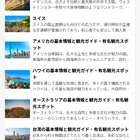
ルリンの文化的活気、バイエルン州のアルプスの絶景、そ
イギリスは、古きよき伝統と最先端が共存する国。ウェス
も豊かな歴史と文化が息づいている。パリ以外の個性あふ
してライン川沿いのワイン畑といった風景は必見。ビール
トミンスター寺院や大英博物館のようなランドマーク、歴
れる地方に足を運ぶとそれぞれで全く異なる文化を体験で
とソーセージを味わいながら地元の人と過ごす楽しい時間
史ある大学都市、美しい丘陵地帯や牧歌的な風景など、エ
きるだろう。 なお、新着のフランス情報は
コンテンツ一覧
スイス
は、お酒好きな人にはぜひ体験してほしい。 なお、新着の
リアごとに異なる魅力がある。また、優雅なアフタヌーン
を参照してほしい。
ドイツ情報は
コンテンツ一覧
を参照してほしい。
ティー、ビール好きにはたまらない英国パブ、サッカー観
スイスの国土面積は九州ほどの広さだが、運行時刻が正確
戦など、本場だからこそできる体験も豊富。イギリスを旅
な交通網が整備されており、初心者でも安心して個人旅行
して楽しみつくそう。 なお、新着のイギリス情報は
コンテ
を楽しめる。日本同様に時刻表どおりの旅が可能だ。中世
アメリカの基本情報と観光ガイド・有名観光スポ
ンツ一覧
を参照してほしい。
の建物がそのまま残る町や、スイスならではのユニークな
博物館もあり、アルプス観光だけでなく町歩きも満喫する
ット
ことができる。国民の所得が高いため物価も高いが、旅行
アメリカ合衆国は、広大な土地と多様な文化が魅力の国。
者向けの交通パス提供のサービスもあり、うまく活用すれ
東海岸の都市部から西海岸のカリフォルニアまで、訪れる
ば市内交通費無料で観光を楽しむこともできる。 なお、新
場所ごとに異なる風景と体験が待っている。ニューヨーク
着のスイス情報は
コンテンツ一覧
を参照してほしい。
ハワイの基本情報と観光ガイド・有名観光スポッ
のような巨大都市は、観光、ショッピング、エンターテイ
ンメントが詰まった刺激的なスポットだ。一方、アメリカ
ト
西部には大自然が広がり、グランドキャニオンやイエロー
年間を通じて温暖な気候に恵まれ、多くの島で構成される
ストーン国立公園といった絶景が堪能できる。さらに、南
ハワイは、どの島も独自の魅力をもっている。大自然の神
部のニューオーリンズでは、音楽と美食が融合した独特の
秘を感じたいなら、火山が生み出した壮大な景観を誇るハ
文化が魅力。旅行者はアメリカの各地域で異なる魅力を楽
オーストラリアの基本情報と観光ガイド・有名観
ワイ島は見逃せない。また、定番の観光地といえばオアフ
しみながら、その多様性と豊かな歴史を感じることができ
島だが、静かな自然を求めるならマウイ島やカウアイ島が
光スポット
るだろう。車でのロードトリップや列車の旅も、アメリカ
おすすめ。エメラルドグリーンに輝く海をはじめ、豊かな
オーストラリアは、壮大な自然と多様な文化が魅力の国。
ならではの贅沢な旅のスタイルだ。 なお、新着のアメリカ
文化や歴史が息づいている。「アロハスピリット」と呼ば
シドニーのシンボルであるシドニー・オペラハウス、オー
情報は
コンテンツ一覧
を参照してほしい。
れるおもてなしの心で訪れる人々を迎えてくれるハワイの
ストラリア東海岸北部に広がる大サンゴ礁地帯グレートバ
人々、おいしいローカルフードやハワイアンミュージッ
台湾の基本情報と観光ガイド・有名観光スポット
リアリーフや大陸中央部にそびえるウルル（エアーズロッ
ク、伝統的なフラダンスなど、すべてがハワイの魅力を彩
ク）、タスマニアの美しい原生林やケアンズの熱帯雨林な
日本から約４時間ほどでたどり着く台湾は、多彩な文化と
っている。訪れるたびに新しい発見と感動が待っているハ