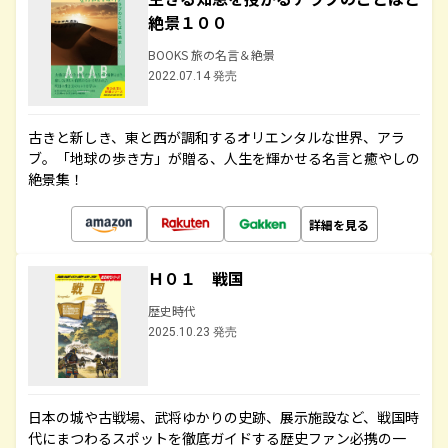
絶景１００
BOOKS 旅の名言＆絶景
2022.07.14 発売
古きと新しき、東と西が調和するオリエンタルな世界、アラ
ブ。「地球の歩き方」が贈る、人生を輝かせる名言と癒やしの
絶景集！
詳細を見る
Ｈ０１ 戦国
歴史時代
2025.10.23 発売
日本の城や古戦場、武将ゆかりの史跡、展示施設など、戦国時
代にまつわるスポットを徹底ガイドする歴史ファン必携の一