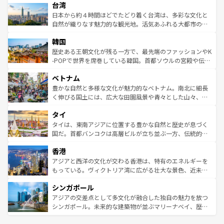
ならではの贅沢な旅のスタイルだ。 なお、新着のアメリカ
台湾
れるおもてなしの心で訪れる人々を迎えてくれるハワイの
リアリーフや大陸中央部にそびえるウルル（エアーズロッ
情報は
コンテンツ一覧
を参照してほしい。
人々、おいしいローカルフードやハワイアンミュージッ
ク）、タスマニアの美しい原生林やケアンズの熱帯雨林な
日本から約４時間ほどでたどり着く台湾は、多彩な文化と
ク、伝統的なフラダンスなど、すべてがハワイの魅力を彩
ど、見どころがたくさん。また、カフェやワイン、オージ
自然が織りなす魅力的な観光地。活気あふれる大都市の台
っている。訪れるたびに新しい発見と感動が待っているハ
ービーフなどの食文化も豊かで、美味しいものであふれて
北やノスタルジックな町並みが人気な九份（ジォウフェ
ワイを、存分に味わってほしい。 なお、新着のハワイ情報
韓国
いる。アクティビティも充実しており、サーフィンやダイ
ン）、静ひつな山岳地帯である台湾東部など、都市の喧騒
は
コンテンツ一覧
を参照してほしい。
ビング、ハイキングなど、アウトドア好きにはたまらな
と山間の静けさが共存しており、訪れる人に新しい発見と
歴史ある王朝文化が残る一方で、最先端のファッションやK
い。オーストラリアの多彩な魅力を存分に味わいつくそ
驚きをもたらしてくれる。また、奥深い台湾の食文化も魅
-POPで世界を席巻している韓国。首都ソウルの宮殿や伝統
う。 なお、新着のオーストラリア情報は
コンテンツ一覧
を
力で、夜市などの屋台グルメから高級料理、ヘルシーで美
家屋が並ぶエリアでは韓国の歴史と文化に浸ることがで
参照してほしい。
ベトナム
容にもいいと評判のスイーツなど、バラエティ豊かな料理
き、地方に足を延ばせば四季折々の自然美を楽しむことが
が味わえる。 なお、新着の台湾情報は
コンテンツ一覧
を参
できる。そして、キムチや焼肉、絶品のストリートフード
豊かな自然と多様な文化が魅力的なベトナム。南北に細長
照してほしい。
まで、さまざまな韓国料理が待っている。夜には、韓国な
く伸びる国土には、広大な田園風景や青々とした山々、世
らではのナイトライフも堪能できる。あたたかいホスピタ
界遺産に登録された壮大な自然景観が点在し、都市部では
タイ
リティに包まれながら、韓国の多彩な魅力を心ゆくまで味
急速な発展と共に伝統が息づく。ハノイの古い町並みやホ
わってみてほしい。 なお、新着の韓国情報は
コンテンツ一
ーチミン市のフランス統治時代の建物も、独特の雰囲気を
タイは、東南アジアに位置する豊かな自然と歴史が息づく
覧
を参照してほしい。
醸し出している。また、バラエティの豊かさとおいしさで
国だ。首都バンコクは高層ビルが立ち並ぶ一方、伝統的な
世界中の食通を魅了してやまないベトナム料理も魅力のひ
寺院や市場がいたるところに点在し、古きよき文化と現代
香港
とつ。フォーやバインミー、ベトナムコーヒーなどは、ぜ
の活気が交差している。北部ではチェンマイなどの山岳地
ひ現地で味わいたい。どの地域を訪れてもあたたかい人々
帯で自然と触れ合い、南部ではプーケットやクラビの美し
アジアと西洋の文化が交わる香港は、特有のエネルギーを
が旅行者を迎えてくれるので、きっと忘れられない旅にな
いビーチでリゾート気分を楽しむことができる。タイ料理
もっている。ヴィクトリア湾に広がる壮大な景色、近未来
るはずだ。 なお、新着のベトナム情報は
コンテンツ一覧
を
は世界的に有名で、屋台から高級レストランまで味覚を刺
的なアートスポット、そして歴史と現代が融合した町並
参照してほしい。
シンガポール
激する。気候は一年中温暖で、どの季節にも異なる楽しみ
み、どこを訪れても感動するはず。観光スポットが密集し
が待っている。親しみやすいタイの人々、仏教を中心とし
ており、効率よく見どころを回れるのも魅力。息をのむよ
アジアの交差点として多文化が融合した独自の魅力を放つ
た文化、そして多様な観光資源が、訪れる旅人を魅了し続
うな絶景から文化的な体験まで、香港を存分に楽しみ尽く
シンガポール。未来的な建築物が並ぶマリーナベイ、歴史
ける。 なお、新着のタイ情報は
コンテンツ一覧
を参照して
そう。 なお、新着の香港情報は
コンテンツ一覧
を参照して
と伝統を感じられるエスニックタウン、多数の緑豊かな公
ほしい。
ほしい。