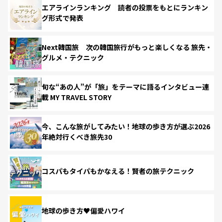
エアラインランキング 読者の投票をもとにランキン
グ形式で発表
Next韓国旅 次の韓国旅行がもっと楽しくなる 旅先・
グルメ・テクニック
旬な“あの人”が「旅」をテーマに語るインタビュー連
載 MY TRAVEL STORY
今、こんな旅がしてみたい！地球の歩き方が選ぶ2026
年絶対行くべき旅先30
コスパもタイパもかなえる！賢者の旅テクニック
地球の歩き方♥偏愛ハワイ