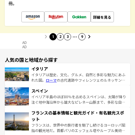
冊。
詳細を見る
…
1
2
3
9
AD
AD
人気の国と地域から探す
イタリア
イタリアは歴史、文化、グルメ、自然と多彩な魅力にあふ
れた国。
ローマ
の古代遺跡やフィレンツェのルネッサンス
美術、ヴェネツィアの運河など、歴史あるスポットはもち
スペイン
ろん、トスカーナの美しい田園風景やアマルフィ海岸の絶
景など、自然景観も見逃せない。観光の合間には、本場の
イベリア半島のほぼ80％を占めるスペインは、太陽が降り
ピザやパスタなど、絶品のイタリア料理を堪能することも
注ぐ地中海沿岸から雄大なピレネー山脈まで、多彩な自然
できる。朝目覚めてから夜眠るまで、すべての瞬間を楽し
と文化が詰まったヨーロッパ屈指の旅行先だ。多様な地域
フランスの基本情報と観光ガイド・有名観光スポ
ませてくれるイタリアで、忘れられない旅をしてみよう！
文化が根付くこの国では、情熱的なフラメンコ、熱気あふ
なお、新着のイタリア情報は
コンテンツ一覧
を参照してほ
れる闘牛、そして美味しいタパスが生活の一部となってい
ット
しい。
る。首都マドリードの洗練された雰囲気や、バルセロナの
フランスは、世界中の旅行者を魅了し続けるヨーロッパ屈
アートに溢れた街角から、地方では古代ローマ遺跡や中世
指の観光地だ。首都パリのエッフェル塔やルーブル美術館
の城塞都市、穏やかなビーチリゾートまで多彩な表情を見