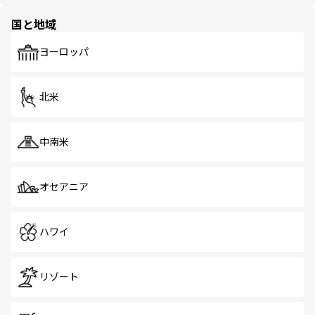
園や自然保護区など、自然が調和した近代的な景観と文化
の多様性あふれるカラフルな町は、どこを歩いても新しい
国と地域
発見がある。さらに、治安のよさや充実した公共交通機関
も、旅行者にとっては魅力的なポイント。グルメも豊富
で、ホーカーズは地元の風情を楽しめる外せないスポット
ヨーロッパ
だ。訪れる人を飽きさせないシンガポールで、多様な魅力
を体感しよう。 なお、新着のシンガポール情報は
コンテン
ツ一覧
を参照してほしい。
北米
中南米
オセアニア
ハワイ
リゾート