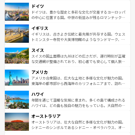
といった象徴的なスポットから、田舎町の古風な美しさま
せる。地方によって風土や気候が異なるスペインはその個
ドイツ
で、幅広い魅力が詰まっている。華麗な宮殿、歴史的な大
性で訪れる人を魅了する。 なお、新着のスペイン情報は
コ
聖堂、美しいビーチ、そして豊かな自然が、訪れる者を心
ドイツは、豊かな歴史と多彩な文化が交差するヨーロッパ
ンテンツ一覧
を参照してほしい。
から魅了する。また、フランスは美食の国としても知ら
の中心に位置する国。中世の街並みが残るロマンチック街
れ、フランス料理はユネスコ無形文化遺産にも登録されて
道から、未来を先取りするようなモダンな都市まで多様な
イギリス
いる。シャンパンの発祥地であるランス、プロヴァンスの
顔を持つこの国は、どこを歩いても飽きることがない。ベ
香り高いラベンダー畑など、多彩な楽しみ方が可能だ。さ
ルリンの文化的活気、バイエルン州のアルプスの絶景、そ
イギリスは、古きよき伝統と最先端が共存する国。ウェス
らに、パリ以外の地域にも魅力が溢れており、どの街角に
してライン川沿いのワイン畑といった風景は必見。ビール
トミンスター寺院や大英博物館のようなランドマーク、歴
も豊かな歴史と文化が息づいている。パリ以外の個性あふ
とソーセージを味わいながら地元の人と過ごす楽しい時間
史ある大学都市、美しい丘陵地帯や牧歌的な風景など、エ
れる地方に足を運ぶとそれぞれで全く異なる文化を体験で
スイス
は、お酒好きな人にはぜひ体験してほしい。 なお、新着の
リアごとに異なる魅力がある。また、優雅なアフタヌーン
きるだろう。 なお、新着のフランス情報は
コンテンツ一覧
ドイツ情報は
コンテンツ一覧
を参照してほしい。
ティー、ビール好きにはたまらない英国パブ、サッカー観
スイスの国土面積は九州ほどの広さだが、運行時刻が正確
を参照してほしい。
戦など、本場だからこそできる体験も豊富。イギリスを旅
な交通網が整備されており、初心者でも安心して個人旅行
して楽しみつくそう。 なお、新着のイギリス情報は
コンテ
を楽しめる。日本同様に時刻表どおりの旅が可能だ。中世
アメリカ
ンツ一覧
を参照してほしい。
の建物がそのまま残る町や、スイスならではのユニークな
博物館もあり、アルプス観光だけでなく町歩きも満喫する
アメリカ合衆国は、広大な土地と多様な文化が魅力の国。
ことができる。国民の所得が高いため物価も高いが、旅行
東海岸の都市部から西海岸のカリフォルニアまで、訪れる
者向けの交通パス提供のサービスもあり、うまく活用すれ
場所ごとに異なる風景と体験が待っている。ニューヨーク
ハワイ
ば市内交通費無料で観光を楽しむこともできる。 なお、新
のような巨大都市は、観光、ショッピング、エンターテイ
着のスイス情報は
コンテンツ一覧
を参照してほしい。
ンメントが詰まった刺激的なスポットだ。一方、アメリカ
年間を通じて温暖な気候に恵まれ、多くの島で構成される
西部には大自然が広がり、グランドキャニオンやイエロー
ハワイは、どの島も独自の魅力をもっている。大自然の神
ストーン国立公園といった絶景が堪能できる。さらに、南
秘を感じたいなら、火山が生み出した壮大な景観を誇るハ
オーストラリア
部のニューオーリンズでは、音楽と美食が融合した独特の
ワイ島は見逃せない。また、定番の観光地といえばオアフ
文化が魅力。旅行者はアメリカの各地域で異なる魅力を楽
島だが、静かな自然を求めるならマウイ島やカウアイ島が
オーストラリアは、壮大な自然と多様な文化が魅力の国。
しみながら、その多様性と豊かな歴史を感じることができ
おすすめ。エメラルドグリーンに輝く海をはじめ、豊かな
シドニーのシンボルであるシドニー・オペラハウス、オー
るだろう。車でのロードトリップや列車の旅も、アメリカ
文化や歴史が息づいている。「アロハスピリット」と呼ば
ストラリア東海岸北部に広がる大サンゴ礁地帯グレートバ