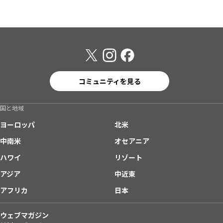
コミュニティを見る
国と地域
ヨーロッパ
北米
中南米
オセアニア
ハワイ
リゾート
アジア
中近東
アフリカ
日本
ウェブマガジン