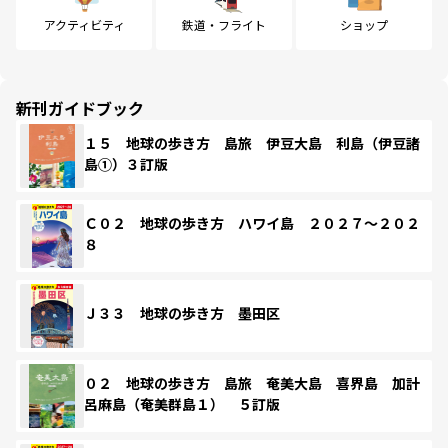
アクティビティ
鉄道・フライト
ショップ
新刊ガイドブック
１５ 地球の歩き方 島旅 伊豆大島 利島（伊豆諸
島①）３訂版
Ｃ０２ 地球の歩き方 ハワイ島 ２０２７～２０２
８
Ｊ３３ 地球の歩き方 墨田区
０２ 地球の歩き方 島旅 奄美大島 喜界島 加計
呂麻島（奄美群島１） ５訂版