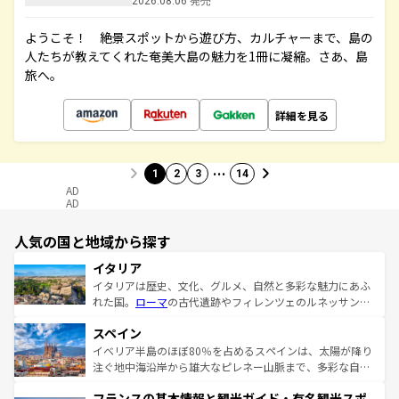
2026.08.06 発売
ようこそ！ 絶景スポットから遊び方、カルチャーまで、島の
人たちが教えてくれた奄美大島の魅力を1冊に凝縮。さあ、島
旅へ。
詳細を見る
…
1
2
3
14
AD
AD
人気の国と地域から探す
イタリア
イタリアは歴史、文化、グルメ、自然と多彩な魅力にあふ
れた国。
ローマ
の古代遺跡やフィレンツェのルネッサンス
美術、ヴェネツィアの運河など、歴史あるスポットはもち
スペイン
ろん、トスカーナの美しい田園風景やアマルフィ海岸の絶
景など、自然景観も見逃せない。観光の合間には、本場の
イベリア半島のほぼ80％を占めるスペインは、太陽が降り
ピザやパスタなど、絶品のイタリア料理を堪能することも
注ぐ地中海沿岸から雄大なピレネー山脈まで、多彩な自然
できる。朝目覚めてから夜眠るまで、すべての瞬間を楽し
と文化が詰まったヨーロッパ屈指の旅行先だ。多様な地域
フランスの基本情報と観光ガイド・有名観光スポ
ませてくれるイタリアで、忘れられない旅をしてみよう！
文化が根付くこの国では、情熱的なフラメンコ、熱気あふ