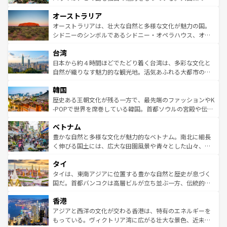
ストーン国立公園といった絶景が堪能できる。さらに、南
秘を感じたいなら、火山が生み出した壮大な景観を誇るハ
オーストラリア
部のニューオーリンズでは、音楽と美食が融合した独特の
ワイ島は見逃せない。また、定番の観光地といえばオアフ
文化が魅力。旅行者はアメリカの各地域で異なる魅力を楽
島だが、静かな自然を求めるならマウイ島やカウアイ島が
オーストラリアは、壮大な自然と多様な文化が魅力の国。
しみながら、その多様性と豊かな歴史を感じることができ
おすすめ。エメラルドグリーンに輝く海をはじめ、豊かな
シドニーのシンボルであるシドニー・オペラハウス、オー
るだろう。車でのロードトリップや列車の旅も、アメリカ
文化や歴史が息づいている。「アロハスピリット」と呼ば
ストラリア東海岸北部に広がる大サンゴ礁地帯グレートバ
ならではの贅沢な旅のスタイルだ。 なお、新着のアメリカ
台湾
れるおもてなしの心で訪れる人々を迎えてくれるハワイの
リアリーフや大陸中央部にそびえるウルル（エアーズロッ
情報は
コンテンツ一覧
を参照してほしい。
人々、おいしいローカルフードやハワイアンミュージッ
ク）、タスマニアの美しい原生林やケアンズの熱帯雨林な
日本から約４時間ほどでたどり着く台湾は、多彩な文化と
ク、伝統的なフラダンスなど、すべてがハワイの魅力を彩
ど、見どころがたくさん。また、カフェやワイン、オージ
自然が織りなす魅力的な観光地。活気あふれる大都市の台
っている。訪れるたびに新しい発見と感動が待っているハ
ービーフなどの食文化も豊かで、美味しいものであふれて
北やノスタルジックな町並みが人気な九份（ジォウフェ
ワイを、存分に味わってほしい。 なお、新着のハワイ情報
韓国
いる。アクティビティも充実しており、サーフィンやダイ
ン）、静ひつな山岳地帯である台湾東部など、都市の喧騒
は
コンテンツ一覧
を参照してほしい。
ビング、ハイキングなど、アウトドア好きにはたまらな
と山間の静けさが共存しており、訪れる人に新しい発見と
歴史ある王朝文化が残る一方で、最先端のファッションやK
い。オーストラリアの多彩な魅力を存分に味わいつくそ
驚きをもたらしてくれる。また、奥深い台湾の食文化も魅
-POPで世界を席巻している韓国。首都ソウルの宮殿や伝統
う。 なお、新着のオーストラリア情報は
コンテンツ一覧
を
力で、夜市などの屋台グルメから高級料理、ヘルシーで美
家屋が並ぶエリアでは韓国の歴史と文化に浸ることがで
参照してほしい。
ベトナム
容にもいいと評判のスイーツなど、バラエティ豊かな料理
き、地方に足を延ばせば四季折々の自然美を楽しむことが
が味わえる。 なお、新着の台湾情報は
コンテンツ一覧
を参
できる。そして、キムチや焼肉、絶品のストリートフード
豊かな自然と多様な文化が魅力的なベトナム。南北に細長
照してほしい。
まで、さまざまな韓国料理が待っている。夜には、韓国な
く伸びる国土には、広大な田園風景や青々とした山々、世
らではのナイトライフも堪能できる。あたたかいホスピタ
界遺産に登録された壮大な自然景観が点在し、都市部では
タイ
リティに包まれながら、韓国の多彩な魅力を心ゆくまで味
急速な発展と共に伝統が息づく。ハノイの古い町並みやホ
わってみてほしい。 なお、新着の韓国情報は
コンテンツ一
ーチミン市のフランス統治時代の建物も、独特の雰囲気を
タイは、東南アジアに位置する豊かな自然と歴史が息づく
覧
を参照してほしい。
醸し出している。また、バラエティの豊かさとおいしさで
国だ。首都バンコクは高層ビルが立ち並ぶ一方、伝統的な
世界中の食通を魅了してやまないベトナム料理も魅力のひ
寺院や市場がいたるところに点在し、古きよき文化と現代
香港
とつ。フォーやバインミー、ベトナムコーヒーなどは、ぜ
の活気が交差している。北部ではチェンマイなどの山岳地
ひ現地で味わいたい。どの地域を訪れてもあたたかい人々
帯で自然と触れ合い、南部ではプーケットやクラビの美し
アジアと西洋の文化が交わる香港は、特有のエネルギーを
が旅行者を迎えてくれるので、きっと忘れられない旅にな
いビーチでリゾート気分を楽しむことができる。タイ料理
もっている。ヴィクトリア湾に広がる壮大な景色、近未来