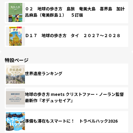
０２ 地球の歩き方 島旅 奄美大島 喜界島 加計
呂麻島（奄美群島１） ５訂版
Ｄ１７ 地球の歩き方 タイ ２０２７～２０２８
特設ページ
世界遺産ランキング
地球の歩き方 meets クリストファー・ノーラン監督
最新作『オデュッセイア』
準備も滞在もスマートに！ トラベルハック2026