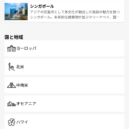
るはずだ。 なお、新着のベトナム情報は
コンテンツ一覧
を
は世界的に有名で、屋台から高級レストランまで味覚を刺
的なアートスポット、そして歴史と現代が融合した町並
参照してほしい。
シンガポール
激する。気候は一年中温暖で、どの季節にも異なる楽しみ
み、どこを訪れても感動するはず。観光スポットが密集し
が待っている。親しみやすいタイの人々、仏教を中心とし
ており、効率よく見どころを回れるのも魅力。息をのむよ
アジアの交差点として多文化が融合した独自の魅力を放つ
た文化、そして多様な観光資源が、訪れる旅人を魅了し続
うな絶景から文化的な体験まで、香港を存分に楽しみ尽く
シンガポール。未来的な建築物が並ぶマリーナベイ、歴史
ける。 なお、新着のタイ情報は
コンテンツ一覧
を参照して
そう。 なお、新着の香港情報は
コンテンツ一覧
を参照して
と伝統を感じられるエスニックタウン、多数の緑豊かな公
ほしい。
ほしい。
園や自然保護区など、自然が調和した近代的な景観と文化
の多様性あふれるカラフルな町は、どこを歩いても新しい
国と地域
発見がある。さらに、治安のよさや充実した公共交通機関
も、旅行者にとっては魅力的なポイント。グルメも豊富
で、ホーカーズは地元の風情を楽しめる外せないスポット
ヨーロッパ
だ。訪れる人を飽きさせないシンガポールで、多様な魅力
を体感しよう。 なお、新着のシンガポール情報は
コンテン
ツ一覧
を参照してほしい。
北米
中南米
オセアニア
ハワイ