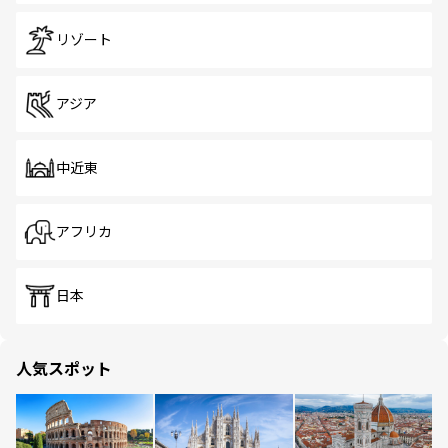
リゾート
アジア
中近東
アフリカ
日本
人気スポット