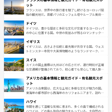
なお、新着のイタリア情報は
コンテンツ一覧
を参照してほ
れる闘牛、そして美味しいタパスが生活の一部となってい
ット
しい。
る。首都マドリードの洗練された雰囲気や、バルセロナの
フランスは、世界中の旅行者を魅了し続けるヨーロッパ屈
アートに溢れた街角から、地方では古代ローマ遺跡や中世
指の観光地だ。首都パリのエッフェル塔やルーブル美術館
の城塞都市、穏やかなビーチリゾートまで多彩な表情を見
といった象徴的なスポットから、田舎町の古風な美しさま
せる。地方によって風土や気候が異なるスペインはその個
ドイツ
で、幅広い魅力が詰まっている。華麗な宮殿、歴史的な大
性で訪れる人を魅了する。 なお、新着のスペイン情報は
コ
聖堂、美しいビーチ、そして豊かな自然が、訪れる者を心
ドイツは、豊かな歴史と多彩な文化が交差するヨーロッパ
ンテンツ一覧
を参照してほしい。
から魅了する。また、フランスは美食の国としても知ら
の中心に位置する国。中世の街並みが残るロマンチック街
れ、フランス料理はユネスコ無形文化遺産にも登録されて
道から、未来を先取りするようなモダンな都市まで多様な
イギリス
いる。シャンパンの発祥地であるランス、プロヴァンスの
顔を持つこの国は、どこを歩いても飽きることがない。ベ
香り高いラベンダー畑など、多彩な楽しみ方が可能だ。さ
ルリンの文化的活気、バイエルン州のアルプスの絶景、そ
イギリスは、古きよき伝統と最先端が共存する国。ウェス
らに、パリ以外の地域にも魅力が溢れており、どの街角に
してライン川沿いのワイン畑といった風景は必見。ビール
トミンスター寺院や大英博物館のようなランドマーク、歴
も豊かな歴史と文化が息づいている。パリ以外の個性あふ
とソーセージを味わいながら地元の人と過ごす楽しい時間
史ある大学都市、美しい丘陵地帯や牧歌的な風景など、エ
れる地方に足を運ぶとそれぞれで全く異なる文化を体験で
スイス
は、お酒好きな人にはぜひ体験してほしい。 なお、新着の
リアごとに異なる魅力がある。また、優雅なアフタヌーン
きるだろう。 なお、新着のフランス情報は
コンテンツ一覧
ドイツ情報は
コンテンツ一覧
を参照してほしい。
ティー、ビール好きにはたまらない英国パブ、サッカー観
スイスの国土面積は九州ほどの広さだが、運行時刻が正確
を参照してほしい。
戦など、本場だからこそできる体験も豊富。イギリスを旅
な交通網が整備されており、初心者でも安心して個人旅行
して楽しみつくそう。 なお、新着のイギリス情報は
コンテ
を楽しめる。日本同様に時刻表どおりの旅が可能だ。中世
アメリカの基本情報と観光ガイド・有名観光スポ
ンツ一覧
を参照してほしい。
の建物がそのまま残る町や、スイスならではのユニークな
博物館もあり、アルプス観光だけでなく町歩きも満喫する
ット
ことができる。国民の所得が高いため物価も高いが、旅行
アメリカ合衆国は、広大な土地と多様な文化が魅力の国。
者向けの交通パス提供のサービスもあり、うまく活用すれ
東海岸の都市部から西海岸のカリフォルニアまで、訪れる
ば市内交通費無料で観光を楽しむこともできる。 なお、新
場所ごとに異なる風景と体験が待っている。ニューヨーク
着のスイス情報は
コンテンツ一覧
を参照してほしい。
ハワイ
のような巨大都市は、観光、ショッピング、エンターテイ
ンメントが詰まった刺激的なスポットだ。一方、アメリカ
年間を通じて温暖な気候に恵まれ、多くの島で構成される
西部には大自然が広がり、グランドキャニオンやイエロー
ハワイは、どの島も独自の魅力をもっている。大自然の神