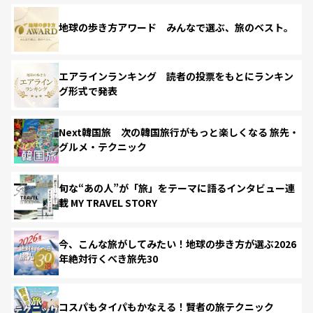
地球の歩き方アワード みんなで選ぶ、旅のベスト。
エアラインランキング 読者の投票をもとにランキン
グ形式で発表
Next韓国旅 次の韓国旅行がもっと楽しくなる 旅先・
グルメ・テクニック
旬な“あの人”が「旅」をテーマに語るインタビュー連
載 MY TRAVEL STORY
今、こんな旅がしてみたい！地球の歩き方が選ぶ2026
年絶対行くべき旅先30
コスパもタイパもかなえる！賢者の旅テクニック