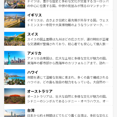
聖堂、美しいビーチ、そして豊かな自然が、訪れる者を心
ドイツは、豊かな歴史と多彩な文化が交差するヨーロッパ
ンテンツ一覧
を参照してほしい。
から魅了する。また、フランスは美食の国としても知ら
の中心に位置する国。中世の街並みが残るロマンチック街
れ、フランス料理はユネスコ無形文化遺産にも登録されて
道から、未来を先取りするようなモダンな都市まで多様な
イギリス
いる。シャンパンの発祥地であるランス、プロヴァンスの
顔を持つこの国は、どこを歩いても飽きることがない。ベ
香り高いラベンダー畑など、多彩な楽しみ方が可能だ。さ
ルリンの文化的活気、バイエルン州のアルプスの絶景、そ
イギリスは、古きよき伝統と最先端が共存する国。ウェス
らに、パリ以外の地域にも魅力が溢れており、どの街角に
してライン川沿いのワイン畑といった風景は必見。ビール
トミンスター寺院や大英博物館のようなランドマーク、歴
も豊かな歴史と文化が息づいている。パリ以外の個性あふ
とソーセージを味わいながら地元の人と過ごす楽しい時間
史ある大学都市、美しい丘陵地帯や牧歌的な風景など、エ
れる地方に足を運ぶとそれぞれで全く異なる文化を体験で
スイス
は、お酒好きな人にはぜひ体験してほしい。 なお、新着の
リアごとに異なる魅力がある。また、優雅なアフタヌーン
きるだろう。 なお、新着のフランス情報は
コンテンツ一覧
ドイツ情報は
コンテンツ一覧
を参照してほしい。
ティー、ビール好きにはたまらない英国パブ、サッカー観
スイスの国土面積は九州ほどの広さだが、運行時刻が正確
を参照してほしい。
戦など、本場だからこそできる体験も豊富。イギリスを旅
な交通網が整備されており、初心者でも安心して個人旅行
して楽しみつくそう。 なお、新着のイギリス情報は
コンテ
を楽しめる。日本同様に時刻表どおりの旅が可能だ。中世
アメリカ
ンツ一覧
を参照してほしい。
の建物がそのまま残る町や、スイスならではのユニークな
博物館もあり、アルプス観光だけでなく町歩きも満喫する
アメリカ合衆国は、広大な土地と多様な文化が魅力の国。
ことができる。国民の所得が高いため物価も高いが、旅行
東海岸の都市部から西海岸のカリフォルニアまで、訪れる
者向けの交通パス提供のサービスもあり、うまく活用すれ
場所ごとに異なる風景と体験が待っている。ニューヨーク
ハワイ
ば市内交通費無料で観光を楽しむこともできる。 なお、新
のような巨大都市は、観光、ショッピング、エンターテイ
着のスイス情報は
コンテンツ一覧
を参照してほしい。
ンメントが詰まった刺激的なスポットだ。一方、アメリカ
年間を通じて温暖な気候に恵まれ、多くの島で構成される
西部には大自然が広がり、グランドキャニオンやイエロー
ハワイは、どの島も独自の魅力をもっている。大自然の神
ストーン国立公園といった絶景が堪能できる。さらに、南
秘を感じたいなら、火山が生み出した壮大な景観を誇るハ
オーストラリア
部のニューオーリンズでは、音楽と美食が融合した独特の
ワイ島は見逃せない。また、定番の観光地といえばオアフ
文化が魅力。旅行者はアメリカの各地域で異なる魅力を楽
島だが、静かな自然を求めるならマウイ島やカウアイ島が
オーストラリアは、壮大な自然と多様な文化が魅力の国。
しみながら、その多様性と豊かな歴史を感じることができ
おすすめ。エメラルドグリーンに輝く海をはじめ、豊かな
シドニーのシンボルであるシドニー・オペラハウス、オー
るだろう。車でのロードトリップや列車の旅も、アメリカ
文化や歴史が息づいている。「アロハスピリット」と呼ば
ストラリア東海岸北部に広がる大サンゴ礁地帯グレートバ
ならではの贅沢な旅のスタイルだ。 なお、新着のアメリカ
台湾
れるおもてなしの心で訪れる人々を迎えてくれるハワイの
リアリーフや大陸中央部にそびえるウルル（エアーズロッ
情報は
コンテンツ一覧
を参照してほしい。
人々、おいしいローカルフードやハワイアンミュージッ
ク）、タスマニアの美しい原生林やケアンズの熱帯雨林な
日本から約４時間ほどでたどり着く台湾は、多彩な文化と