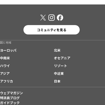
コミュニティを見る
国と地域
ヨーロッパ
北米
中南米
オセアニア
ハワイ
リゾート
アジア
中近東
アフリカ
日本
ウェブマガジン
特派員ブログ
ガイドブック