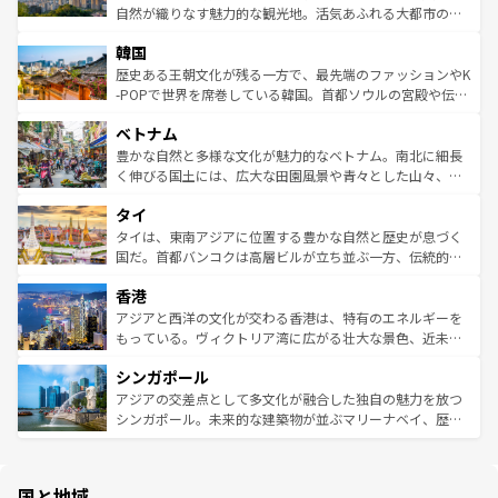
ク、伝統的なフラダンスなど、すべてがハワイの魅力を彩
ど、見どころがたくさん。また、カフェやワイン、オージ
自然が織りなす魅力的な観光地。活気あふれる大都市の台
っている。訪れるたびに新しい発見と感動が待っているハ
ービーフなどの食文化も豊かで、美味しいものであふれて
北やノスタルジックな町並みが人気な九份（ジォウフェ
ワイを、存分に味わってほしい。 なお、新着のハワイ情報
韓国
いる。アクティビティも充実しており、サーフィンやダイ
ン）、静ひつな山岳地帯である台湾東部など、都市の喧騒
は
コンテンツ一覧
を参照してほしい。
ビング、ハイキングなど、アウトドア好きにはたまらな
と山間の静けさが共存しており、訪れる人に新しい発見と
歴史ある王朝文化が残る一方で、最先端のファッションやK
い。オーストラリアの多彩な魅力を存分に味わいつくそ
驚きをもたらしてくれる。また、奥深い台湾の食文化も魅
-POPで世界を席巻している韓国。首都ソウルの宮殿や伝統
う。 なお、新着のオーストラリア情報は
コンテンツ一覧
を
力で、夜市などの屋台グルメから高級料理、ヘルシーで美
家屋が並ぶエリアでは韓国の歴史と文化に浸ることがで
参照してほしい。
ベトナム
容にもいいと評判のスイーツなど、バラエティ豊かな料理
き、地方に足を延ばせば四季折々の自然美を楽しむことが
が味わえる。 なお、新着の台湾情報は
コンテンツ一覧
を参
できる。そして、キムチや焼肉、絶品のストリートフード
豊かな自然と多様な文化が魅力的なベトナム。南北に細長
照してほしい。
まで、さまざまな韓国料理が待っている。夜には、韓国な
く伸びる国土には、広大な田園風景や青々とした山々、世
らではのナイトライフも堪能できる。あたたかいホスピタ
界遺産に登録された壮大な自然景観が点在し、都市部では
タイ
リティに包まれながら、韓国の多彩な魅力を心ゆくまで味
急速な発展と共に伝統が息づく。ハノイの古い町並みやホ
わってみてほしい。 なお、新着の韓国情報は
コンテンツ一
ーチミン市のフランス統治時代の建物も、独特の雰囲気を
タイは、東南アジアに位置する豊かな自然と歴史が息づく
覧
を参照してほしい。
醸し出している。また、バラエティの豊かさとおいしさで
国だ。首都バンコクは高層ビルが立ち並ぶ一方、伝統的な
世界中の食通を魅了してやまないベトナム料理も魅力のひ
寺院や市場がいたるところに点在し、古きよき文化と現代
香港
とつ。フォーやバインミー、ベトナムコーヒーなどは、ぜ
の活気が交差している。北部ではチェンマイなどの山岳地
ひ現地で味わいたい。どの地域を訪れてもあたたかい人々
帯で自然と触れ合い、南部ではプーケットやクラビの美し
アジアと西洋の文化が交わる香港は、特有のエネルギーを
が旅行者を迎えてくれるので、きっと忘れられない旅にな
いビーチでリゾート気分を楽しむことができる。タイ料理
もっている。ヴィクトリア湾に広がる壮大な景色、近未来
るはずだ。 なお、新着のベトナム情報は
コンテンツ一覧
を
は世界的に有名で、屋台から高級レストランまで味覚を刺
的なアートスポット、そして歴史と現代が融合した町並
参照してほしい。
シンガポール
激する。気候は一年中温暖で、どの季節にも異なる楽しみ
み、どこを訪れても感動するはず。観光スポットが密集し
が待っている。親しみやすいタイの人々、仏教を中心とし
ており、効率よく見どころを回れるのも魅力。息をのむよ
アジアの交差点として多文化が融合した独自の魅力を放つ
た文化、そして多様な観光資源が、訪れる旅人を魅了し続
うな絶景から文化的な体験まで、香港を存分に楽しみ尽く
シンガポール。未来的な建築物が並ぶマリーナベイ、歴史
ける。 なお、新着のタイ情報は
コンテンツ一覧
を参照して
そう。 なお、新着の香港情報は
コンテンツ一覧
を参照して
と伝統を感じられるエスニックタウン、多数の緑豊かな公
ほしい。
ほしい。
園や自然保護区など、自然が調和した近代的な景観と文化
の多様性あふれるカラフルな町は、どこを歩いても新しい
国と地域