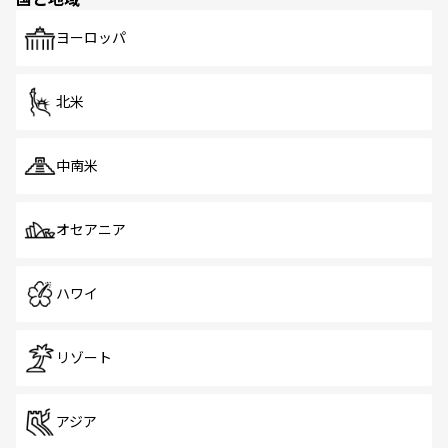
発見がある。さらに、治安のよさや充実した公共交通機関
も、旅行者にとっては魅力的なポイント。グルメも豊富
で、ホーカーズは地元の風情を楽しめる外せないスポット
ヨーロッパ
だ。訪れる人を飽きさせないシンガポールで、多様な魅力
を体感しよう。 なお、新着のシンガポール情報は
コンテン
ツ一覧
を参照してほしい。
北米
中南米
オセアニア
ハワイ
リゾート
アジア