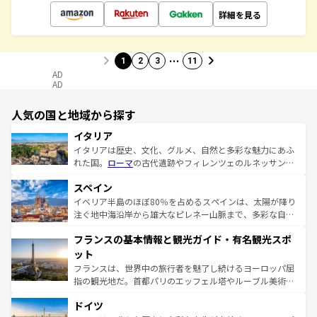
詳細を見る
…
1
2
3
11
AD
AD
人気の国と地域から探す
イタリア
イタリアは歴史、文化、グルメ、自然と多彩な魅力にあふ
れた国。
ローマ
の古代遺跡やフィレンツェのルネッサンス
美術、ヴェネツィアの運河など、歴史あるスポットはもち
スペイン
ろん、トスカーナの美しい田園風景やアマルフィ海岸の絶
景など、自然景観も見逃せない。観光の合間には、本場の
イベリア半島のほぼ80％を占めるスペインは、太陽が降り
ピザやパスタなど、絶品のイタリア料理を堪能することも
注ぐ地中海沿岸から雄大なピレネー山脈まで、多彩な自然
できる。朝目覚めてから夜眠るまで、すべての瞬間を楽し
と文化が詰まったヨーロッパ屈指の旅行先だ。多様な地域
フランスの基本情報と観光ガイド・有名観光スポ
ませてくれるイタリアで、忘れられない旅をしてみよう！
文化が根付くこの国では、情熱的なフラメンコ、熱気あふ
なお、新着のイタリア情報は
コンテンツ一覧
を参照してほ
れる闘牛、そして美味しいタパスが生活の一部となってい
ット
しい。
る。首都マドリードの洗練された雰囲気や、バルセロナの
フランスは、世界中の旅行者を魅了し続けるヨーロッパ屈
アートに溢れた街角から、地方では古代ローマ遺跡や中世
指の観光地だ。首都パリのエッフェル塔やルーブル美術館
の城塞都市、穏やかなビーチリゾートまで多彩な表情を見
といった象徴的なスポットから、田舎町の古風な美しさま
せる。地方によって風土や気候が異なるスペインはその個
ドイツ
で、幅広い魅力が詰まっている。華麗な宮殿、歴史的な大
性で訪れる人を魅了する。 なお、新着のスペイン情報は
コ