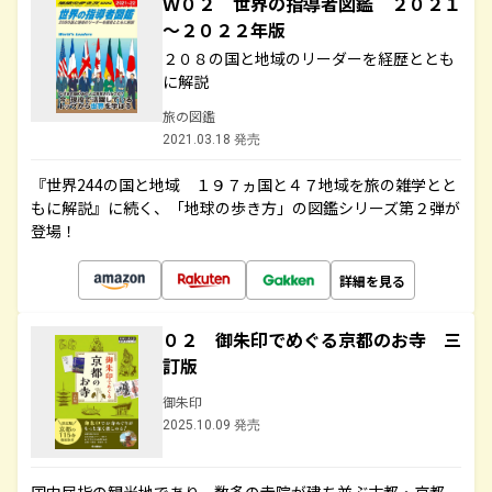
Ｗ０２ 世界の指導者図鑑 ２０２１
～２０２２年版
２０８の国と地域のリーダーを経歴ととも
に解説
旅の図鑑
2021.03.18 発売
『世界244の国と地域 １９７ヵ国と４７地域を旅の雑学とと
もに解説』に続く、「地球の歩き方」の図鑑シリーズ第２弾が
登場！
詳細を見る
０２ 御朱印でめぐる京都のお寺 三
訂版
御朱印
2025.10.09 発売