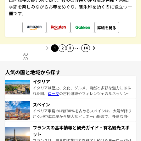
国内屈指の観光地であり、数多の寺院が建ち並ぶ古都・京都。
季節を楽しみながらお寺をめぐり、御朱印を頂くのに役立つ一
冊です。
詳細を見る
…
1
2
3
14
AD
AD
人気の国と地域から探す
イタリア
イタリアは歴史、文化、グルメ、自然と多彩な魅力にあふ
れた国。
ローマ
の古代遺跡やフィレンツェのルネッサンス
美術、ヴェネツィアの運河など、歴史あるスポットはもち
スペイン
ろん、トスカーナの美しい田園風景やアマルフィ海岸の絶
景など、自然景観も見逃せない。観光の合間には、本場の
イベリア半島のほぼ80％を占めるスペインは、太陽が降り
ピザやパスタなど、絶品のイタリア料理を堪能することも
注ぐ地中海沿岸から雄大なピレネー山脈まで、多彩な自然
できる。朝目覚めてから夜眠るまで、すべての瞬間を楽し
と文化が詰まったヨーロッパ屈指の旅行先だ。多様な地域
フランスの基本情報と観光ガイド・有名観光スポ
ませてくれるイタリアで、忘れられない旅をしてみよう！
文化が根付くこの国では、情熱的なフラメンコ、熱気あふ
なお、新着のイタリア情報は
コンテンツ一覧
を参照してほ
れる闘牛、そして美味しいタパスが生活の一部となってい
ット
しい。
る。首都マドリードの洗練された雰囲気や、バルセロナの
フランスは、世界中の旅行者を魅了し続けるヨーロッパ屈