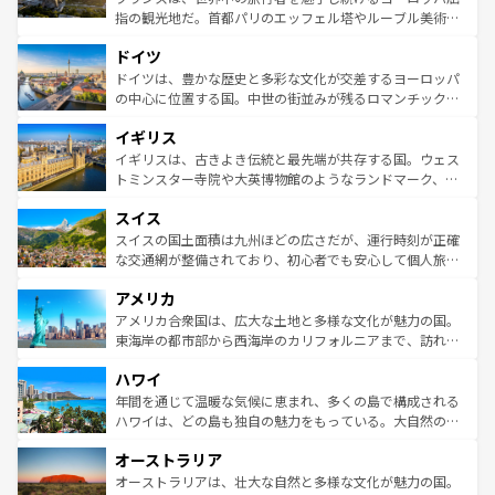
アートに溢れた街角から、地方では古代ローマ遺跡や中世
指の観光地だ。首都パリのエッフェル塔やルーブル美術館
の城塞都市、穏やかなビーチリゾートまで多彩な表情を見
といった象徴的なスポットから、田舎町の古風な美しさま
せる。地方によって風土や気候が異なるスペインはその個
ドイツ
で、幅広い魅力が詰まっている。華麗な宮殿、歴史的な大
性で訪れる人を魅了する。 なお、新着のスペイン情報は
コ
聖堂、美しいビーチ、そして豊かな自然が、訪れる者を心
ドイツは、豊かな歴史と多彩な文化が交差するヨーロッパ
ンテンツ一覧
を参照してほしい。
から魅了する。また、フランスは美食の国としても知ら
の中心に位置する国。中世の街並みが残るロマンチック街
れ、フランス料理はユネスコ無形文化遺産にも登録されて
道から、未来を先取りするようなモダンな都市まで多様な
イギリス
いる。シャンパンの発祥地であるランス、プロヴァンスの
顔を持つこの国は、どこを歩いても飽きることがない。ベ
香り高いラベンダー畑など、多彩な楽しみ方が可能だ。さ
ルリンの文化的活気、バイエルン州のアルプスの絶景、そ
イギリスは、古きよき伝統と最先端が共存する国。ウェス
らに、パリ以外の地域にも魅力が溢れており、どの街角に
してライン川沿いのワイン畑といった風景は必見。ビール
トミンスター寺院や大英博物館のようなランドマーク、歴
も豊かな歴史と文化が息づいている。パリ以外の個性あふ
とソーセージを味わいながら地元の人と過ごす楽しい時間
史ある大学都市、美しい丘陵地帯や牧歌的な風景など、エ
れる地方に足を運ぶとそれぞれで全く異なる文化を体験で
スイス
は、お酒好きな人にはぜひ体験してほしい。 なお、新着の
リアごとに異なる魅力がある。また、優雅なアフタヌーン
きるだろう。 なお、新着のフランス情報は
コンテンツ一覧
ドイツ情報は
コンテンツ一覧
を参照してほしい。
ティー、ビール好きにはたまらない英国パブ、サッカー観
スイスの国土面積は九州ほどの広さだが、運行時刻が正確
を参照してほしい。
戦など、本場だからこそできる体験も豊富。イギリスを旅
な交通網が整備されており、初心者でも安心して個人旅行
して楽しみつくそう。 なお、新着のイギリス情報は
コンテ
を楽しめる。日本同様に時刻表どおりの旅が可能だ。中世
アメリカ
ンツ一覧
を参照してほしい。
の建物がそのまま残る町や、スイスならではのユニークな
博物館もあり、アルプス観光だけでなく町歩きも満喫する
アメリカ合衆国は、広大な土地と多様な文化が魅力の国。
ことができる。国民の所得が高いため物価も高いが、旅行
東海岸の都市部から西海岸のカリフォルニアまで、訪れる
者向けの交通パス提供のサービスもあり、うまく活用すれ
場所ごとに異なる風景と体験が待っている。ニューヨーク
ハワイ
ば市内交通費無料で観光を楽しむこともできる。 なお、新
のような巨大都市は、観光、ショッピング、エンターテイ
着のスイス情報は
コンテンツ一覧
を参照してほしい。
ンメントが詰まった刺激的なスポットだ。一方、アメリカ
年間を通じて温暖な気候に恵まれ、多くの島で構成される
西部には大自然が広がり、グランドキャニオンやイエロー
ハワイは、どの島も独自の魅力をもっている。大自然の神
ストーン国立公園といった絶景が堪能できる。さらに、南
秘を感じたいなら、火山が生み出した壮大な景観を誇るハ
オーストラリア
部のニューオーリンズでは、音楽と美食が融合した独特の
ワイ島は見逃せない。また、定番の観光地といえばオアフ
文化が魅力。旅行者はアメリカの各地域で異なる魅力を楽
島だが、静かな自然を求めるならマウイ島やカウアイ島が
オーストラリアは、壮大な自然と多様な文化が魅力の国。