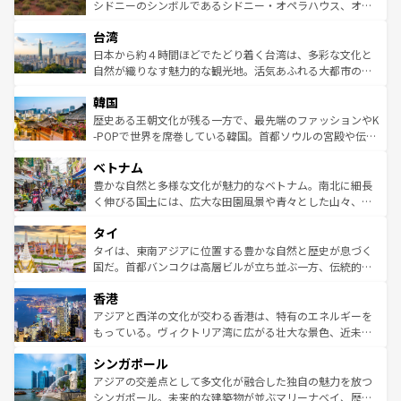
しみながら、その多様性と豊かな歴史を感じることができ
おすすめ。エメラルドグリーンに輝く海をはじめ、豊かな
シドニーのシンボルであるシドニー・オペラハウス、オー
るだろう。車でのロードトリップや列車の旅も、アメリカ
文化や歴史が息づいている。「アロハスピリット」と呼ば
ストラリア東海岸北部に広がる大サンゴ礁地帯グレートバ
ならではの贅沢な旅のスタイルだ。 なお、新着のアメリカ
台湾
れるおもてなしの心で訪れる人々を迎えてくれるハワイの
リアリーフや大陸中央部にそびえるウルル（エアーズロッ
情報は
コンテンツ一覧
を参照してほしい。
人々、おいしいローカルフードやハワイアンミュージッ
ク）、タスマニアの美しい原生林やケアンズの熱帯雨林な
日本から約４時間ほどでたどり着く台湾は、多彩な文化と
ク、伝統的なフラダンスなど、すべてがハワイの魅力を彩
ど、見どころがたくさん。また、カフェやワイン、オージ
自然が織りなす魅力的な観光地。活気あふれる大都市の台
っている。訪れるたびに新しい発見と感動が待っているハ
ービーフなどの食文化も豊かで、美味しいものであふれて
北やノスタルジックな町並みが人気な九份（ジォウフェ
ワイを、存分に味わってほしい。 なお、新着のハワイ情報
韓国
いる。アクティビティも充実しており、サーフィンやダイ
ン）、静ひつな山岳地帯である台湾東部など、都市の喧騒
は
コンテンツ一覧
を参照してほしい。
ビング、ハイキングなど、アウトドア好きにはたまらな
と山間の静けさが共存しており、訪れる人に新しい発見と
歴史ある王朝文化が残る一方で、最先端のファッションやK
い。オーストラリアの多彩な魅力を存分に味わいつくそ
驚きをもたらしてくれる。また、奥深い台湾の食文化も魅
-POPで世界を席巻している韓国。首都ソウルの宮殿や伝統
う。 なお、新着のオーストラリア情報は
コンテンツ一覧
を
力で、夜市などの屋台グルメから高級料理、ヘルシーで美
家屋が並ぶエリアでは韓国の歴史と文化に浸ることがで
参照してほしい。
ベトナム
容にもいいと評判のスイーツなど、バラエティ豊かな料理
き、地方に足を延ばせば四季折々の自然美を楽しむことが
が味わえる。 なお、新着の台湾情報は
コンテンツ一覧
を参
できる。そして、キムチや焼肉、絶品のストリートフード
豊かな自然と多様な文化が魅力的なベトナム。南北に細長
照してほしい。
まで、さまざまな韓国料理が待っている。夜には、韓国な
く伸びる国土には、広大な田園風景や青々とした山々、世
らではのナイトライフも堪能できる。あたたかいホスピタ
界遺産に登録された壮大な自然景観が点在し、都市部では
タイ
リティに包まれながら、韓国の多彩な魅力を心ゆくまで味
急速な発展と共に伝統が息づく。ハノイの古い町並みやホ
わってみてほしい。 なお、新着の韓国情報は
コンテンツ一
ーチミン市のフランス統治時代の建物も、独特の雰囲気を
タイは、東南アジアに位置する豊かな自然と歴史が息づく
覧
を参照してほしい。
醸し出している。また、バラエティの豊かさとおいしさで
国だ。首都バンコクは高層ビルが立ち並ぶ一方、伝統的な
世界中の食通を魅了してやまないベトナム料理も魅力のひ
寺院や市場がいたるところに点在し、古きよき文化と現代
香港
とつ。フォーやバインミー、ベトナムコーヒーなどは、ぜ
の活気が交差している。北部ではチェンマイなどの山岳地
ひ現地で味わいたい。どの地域を訪れてもあたたかい人々
帯で自然と触れ合い、南部ではプーケットやクラビの美し
アジアと西洋の文化が交わる香港は、特有のエネルギーを
が旅行者を迎えてくれるので、きっと忘れられない旅にな
いビーチでリゾート気分を楽しむことができる。タイ料理
もっている。ヴィクトリア湾に広がる壮大な景色、近未来
るはずだ。 なお、新着のベトナム情報は
コンテンツ一覧
を
は世界的に有名で、屋台から高級レストランまで味覚を刺
的なアートスポット、そして歴史と現代が融合した町並
参照してほしい。
シンガポール
激する。気候は一年中温暖で、どの季節にも異なる楽しみ
み、どこを訪れても感動するはず。観光スポットが密集し
が待っている。親しみやすいタイの人々、仏教を中心とし
ており、効率よく見どころを回れるのも魅力。息をのむよ
アジアの交差点として多文化が融合した独自の魅力を放つ
た文化、そして多様な観光資源が、訪れる旅人を魅了し続
うな絶景から文化的な体験まで、香港を存分に楽しみ尽く
シンガポール。未来的な建築物が並ぶマリーナベイ、歴史