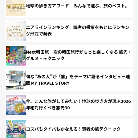
地球の歩き方アワード みんなで選ぶ、旅のベスト。
エアラインランキング 読者の投票をもとにランキン
グ形式で発表
Next韓国旅 次の韓国旅行がもっと楽しくなる 旅先・
グルメ・テクニック
旬な“あの人”が「旅」をテーマに語るインタビュー連
載 MY TRAVEL STORY
今、こんな旅がしてみたい！地球の歩き方が選ぶ2026
年絶対行くべき旅先30
コスパもタイパもかなえる！賢者の旅テクニック