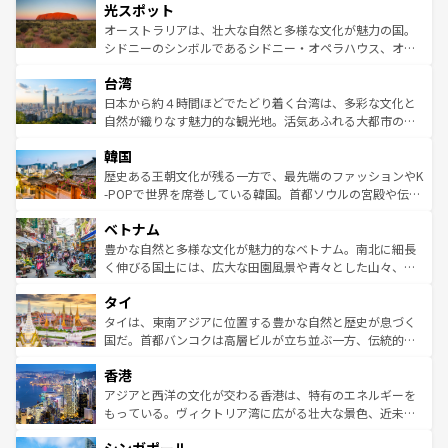
文化が魅力。旅行者はアメリカの各地域で異なる魅力を楽
島だが、静かな自然を求めるならマウイ島やカウアイ島が
光スポット
しみながら、その多様性と豊かな歴史を感じることができ
おすすめ。エメラルドグリーンに輝く海をはじめ、豊かな
オーストラリアは、壮大な自然と多様な文化が魅力の国。
るだろう。車でのロードトリップや列車の旅も、アメリカ
文化や歴史が息づいている。「アロハスピリット」と呼ば
シドニーのシンボルであるシドニー・オペラハウス、オー
ならではの贅沢な旅のスタイルだ。 なお、新着のアメリカ
れるおもてなしの心で訪れる人々を迎えてくれるハワイの
ストラリア東海岸北部に広がる大サンゴ礁地帯グレートバ
情報は
コンテンツ一覧
を参照してほしい。
人々、おいしいローカルフードやハワイアンミュージッ
台湾
リアリーフや大陸中央部にそびえるウルル（エアーズロッ
ク、伝統的なフラダンスなど、すべてがハワイの魅力を彩
ク）、タスマニアの美しい原生林やケアンズの熱帯雨林な
日本から約４時間ほどでたどり着く台湾は、多彩な文化と
っている。訪れるたびに新しい発見と感動が待っているハ
ど、見どころがたくさん。また、カフェやワイン、オージ
自然が織りなす魅力的な観光地。活気あふれる大都市の台
ワイを、存分に味わってほしい。 なお、新着のハワイ情報
ービーフなどの食文化も豊かで、美味しいものであふれて
北やノスタルジックな町並みが人気な九份（ジォウフェ
は
コンテンツ一覧
を参照してほしい。
韓国
いる。アクティビティも充実しており、サーフィンやダイ
ン）、静ひつな山岳地帯である台湾東部など、都市の喧騒
ビング、ハイキングなど、アウトドア好きにはたまらな
と山間の静けさが共存しており、訪れる人に新しい発見と
歴史ある王朝文化が残る一方で、最先端のファッションやK
い。オーストラリアの多彩な魅力を存分に味わいつくそ
驚きをもたらしてくれる。また、奥深い台湾の食文化も魅
-POPで世界を席巻している韓国。首都ソウルの宮殿や伝統
う。 なお、新着のオーストラリア情報は
コンテンツ一覧
を
力で、夜市などの屋台グルメから高級料理、ヘルシーで美
家屋が並ぶエリアでは韓国の歴史と文化に浸ることがで
参照してほしい。
ベトナム
容にもいいと評判のスイーツなど、バラエティ豊かな料理
き、地方に足を延ばせば四季折々の自然美を楽しむことが
が味わえる。 なお、新着の台湾情報は
コンテンツ一覧
を参
できる。そして、キムチや焼肉、絶品のストリートフード
豊かな自然と多様な文化が魅力的なベトナム。南北に細長
照してほしい。
まで、さまざまな韓国料理が待っている。夜には、韓国な
く伸びる国土には、広大な田園風景や青々とした山々、世
らではのナイトライフも堪能できる。あたたかいホスピタ
界遺産に登録された壮大な自然景観が点在し、都市部では
タイ
リティに包まれながら、韓国の多彩な魅力を心ゆくまで味
急速な発展と共に伝統が息づく。ハノイの古い町並みやホ
わってみてほしい。 なお、新着の韓国情報は
コンテンツ一
ーチミン市のフランス統治時代の建物も、独特の雰囲気を
タイは、東南アジアに位置する豊かな自然と歴史が息づく
覧
を参照してほしい。
醸し出している。また、バラエティの豊かさとおいしさで
国だ。首都バンコクは高層ビルが立ち並ぶ一方、伝統的な
世界中の食通を魅了してやまないベトナム料理も魅力のひ
寺院や市場がいたるところに点在し、古きよき文化と現代
香港
とつ。フォーやバインミー、ベトナムコーヒーなどは、ぜ
の活気が交差している。北部ではチェンマイなどの山岳地
ひ現地で味わいたい。どの地域を訪れてもあたたかい人々
帯で自然と触れ合い、南部ではプーケットやクラビの美し
アジアと西洋の文化が交わる香港は、特有のエネルギーを
が旅行者を迎えてくれるので、きっと忘れられない旅にな
いビーチでリゾート気分を楽しむことができる。タイ料理
もっている。ヴィクトリア湾に広がる壮大な景色、近未来
るはずだ。 なお、新着のベトナム情報は
コンテンツ一覧
を
は世界的に有名で、屋台から高級レストランまで味覚を刺
的なアートスポット、そして歴史と現代が融合した町並
参照してほしい。
激する。気候は一年中温暖で、どの季節にも異なる楽しみ