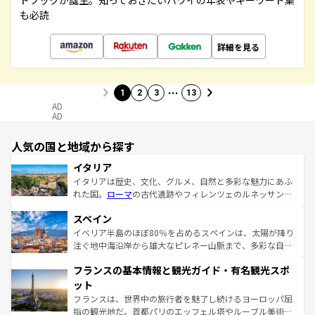
ドブックが誕生。知っておきたいハワイの年表やキーワード集
も必読
詳細を見る
…
1
2
3
13
AD
AD
人気の国と地域から探す
イタリア
イタリアは歴史、文化、グルメ、自然と多彩な魅力にあふ
れた国。
ローマ
の古代遺跡やフィレンツェのルネッサンス
美術、ヴェネツィアの運河など、歴史あるスポットはもち
スペイン
ろん、トスカーナの美しい田園風景やアマルフィ海岸の絶
景など、自然景観も見逃せない。観光の合間には、本場の
イベリア半島のほぼ80％を占めるスペインは、太陽が降り
ピザやパスタなど、絶品のイタリア料理を堪能することも
注ぐ地中海沿岸から雄大なピレネー山脈まで、多彩な自然
できる。朝目覚めてから夜眠るまで、すべての瞬間を楽し
と文化が詰まったヨーロッパ屈指の旅行先だ。多様な地域
フランスの基本情報と観光ガイド・有名観光スポ
ませてくれるイタリアで、忘れられない旅をしてみよう！
文化が根付くこの国では、情熱的なフラメンコ、熱気あふ
なお、新着のイタリア情報は
コンテンツ一覧
を参照してほ
れる闘牛、そして美味しいタパスが生活の一部となってい
ット
しい。
る。首都マドリードの洗練された雰囲気や、バルセロナの
フランスは、世界中の旅行者を魅了し続けるヨーロッパ屈
アートに溢れた街角から、地方では古代ローマ遺跡や中世
指の観光地だ。首都パリのエッフェル塔やルーブル美術館