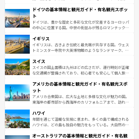
の城塞都市、穏やかなビーチリゾートまで多彩な表情を見
といった象徴的なスポットから、田舎町の古風な美しさま
せる。地方によって風土や気候が異なるスペインはその個
ドイツの基本情報と観光ガイド・有名観光スポッ
で、幅広い魅力が詰まっている。華麗な宮殿、歴史的な大
性で訪れる人を魅了する。 なお、新着のスペイン情報は
コ
聖堂、美しいビーチ、そして豊かな自然が、訪れる者を心
ト
ンテンツ一覧
を参照してほしい。
から魅了する。また、フランスは美食の国としても知ら
ドイツは、豊かな歴史と多彩な文化が交差するヨーロッパ
れ、フランス料理はユネスコ無形文化遺産にも登録されて
の中心に位置する国。中世の街並みが残るロマンチック街
いる。シャンパンの発祥地であるランス、プロヴァンスの
道から、未来を先取りするようなモダンな都市まで多様な
香り高いラベンダー畑など、多彩な楽しみ方が可能だ。さ
イギリス
顔を持つこの国は、どこを歩いても飽きることがない。ベ
らに、パリ以外の地域にも魅力が溢れており、どの街角に
ルリンの文化的活気、バイエルン州のアルプスの絶景、そ
イギリスは、古きよき伝統と最先端が共存する国。ウェス
も豊かな歴史と文化が息づいている。パリ以外の個性あふ
してライン川沿いのワイン畑といった風景は必見。ビール
トミンスター寺院や大英博物館のようなランドマーク、歴
れる地方に足を運ぶとそれぞれで全く異なる文化を体験で
とソーセージを味わいながら地元の人と過ごす楽しい時間
史ある大学都市、美しい丘陵地帯や牧歌的な風景など、エ
きるだろう。 なお、新着のフランス情報は
コンテンツ一覧
スイス
は、お酒好きな人にはぜひ体験してほしい。 なお、新着の
リアごとに異なる魅力がある。また、優雅なアフタヌーン
を参照してほしい。
ドイツ情報は
コンテンツ一覧
を参照してほしい。
ティー、ビール好きにはたまらない英国パブ、サッカー観
スイスの国土面積は九州ほどの広さだが、運行時刻が正確
戦など、本場だからこそできる体験も豊富。イギリスを旅
な交通網が整備されており、初心者でも安心して個人旅行
して楽しみつくそう。 なお、新着のイギリス情報は
コンテ
を楽しめる。日本同様に時刻表どおりの旅が可能だ。中世
アメリカの基本情報と観光ガイド・有名観光スポ
ンツ一覧
を参照してほしい。
の建物がそのまま残る町や、スイスならではのユニークな
博物館もあり、アルプス観光だけでなく町歩きも満喫する
ット
ことができる。国民の所得が高いため物価も高いが、旅行
アメリカ合衆国は、広大な土地と多様な文化が魅力の国。
者向けの交通パス提供のサービスもあり、うまく活用すれ
東海岸の都市部から西海岸のカリフォルニアまで、訪れる
ば市内交通費無料で観光を楽しむこともできる。 なお、新
場所ごとに異なる風景と体験が待っている。ニューヨーク
着のスイス情報は
コンテンツ一覧
を参照してほしい。
ハワイ
のような巨大都市は、観光、ショッピング、エンターテイ
ンメントが詰まった刺激的なスポットだ。一方、アメリカ
年間を通じて温暖な気候に恵まれ、多くの島で構成される
西部には大自然が広がり、グランドキャニオンやイエロー
ハワイは、どの島も独自の魅力をもっている。大自然の神
ストーン国立公園といった絶景が堪能できる。さらに、南
秘を感じたいなら、火山が生み出した壮大な景観を誇るハ
オーストラリアの基本情報と観光ガイド・有名観
部のニューオーリンズでは、音楽と美食が融合した独特の
ワイ島は見逃せない。また、定番の観光地といえばオアフ