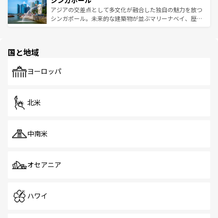
シンガポール
み、どこを訪れても感動するはず。観光スポットが密集し
が待っている。親しみやすいタイの人々、仏教を中心とし
ており、効率よく見どころを回れるのも魅力。息をのむよ
アジアの交差点として多文化が融合した独自の魅力を放つ
た文化、そして多様な観光資源が、訪れる旅人を魅了し続
うな絶景から文化的な体験まで、香港を存分に楽しみ尽く
シンガポール。未来的な建築物が並ぶマリーナベイ、歴史
ける。 なお、新着のタイ情報は
コンテンツ一覧
を参照して
そう。 なお、新着の香港情報は
コンテンツ一覧
を参照して
と伝統を感じられるエスニックタウン、多数の緑豊かな公
ほしい。
ほしい。
園や自然保護区など、自然が調和した近代的な景観と文化
の多様性あふれるカラフルな町は、どこを歩いても新しい
国と地域
発見がある。さらに、治安のよさや充実した公共交通機関
も、旅行者にとっては魅力的なポイント。グルメも豊富
で、ホーカーズは地元の風情を楽しめる外せないスポット
ヨーロッパ
だ。訪れる人を飽きさせないシンガポールで、多様な魅力
を体感しよう。 なお、新着のシンガポール情報は
コンテン
ツ一覧
を参照してほしい。
北米
中南米
オセアニア
ハワイ