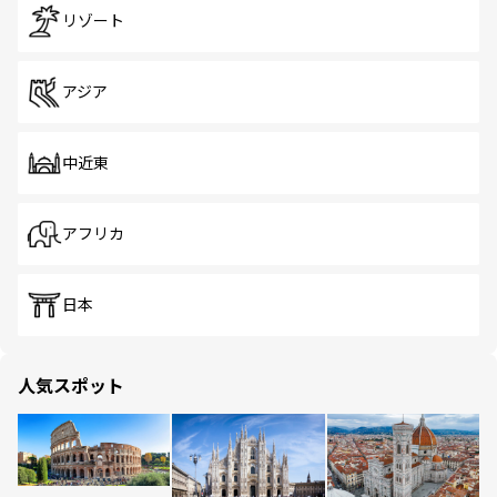
リゾート
アジア
中近東
アフリカ
日本
人気スポット