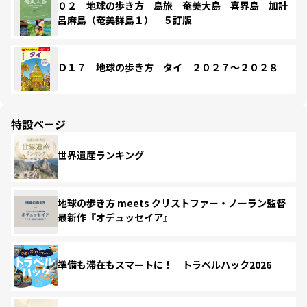
０２ 地球の歩き方 島旅 奄美大島 喜界島 加計
呂麻島（奄美群島１） ５訂版
Ｄ１７ 地球の歩き方 タイ ２０２７～２０２８
特設ページ
世界遺産ランキング
地球の歩き方 meets クリストファー・ノーラン監督
最新作『オデュッセイア』
準備も滞在もスマートに！ トラベルハック2026