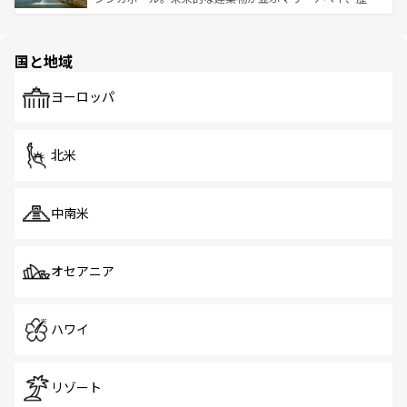
ける。 なお、新着のタイ情報は
コンテンツ一覧
を参照して
そう。 なお、新着の香港情報は
コンテンツ一覧
を参照して
と伝統を感じられるエスニックタウン、多数の緑豊かな公
ほしい。
ほしい。
園や自然保護区など、自然が調和した近代的な景観と文化
の多様性あふれるカラフルな町は、どこを歩いても新しい
国と地域
発見がある。さらに、治安のよさや充実した公共交通機関
も、旅行者にとっては魅力的なポイント。グルメも豊富
で、ホーカーズは地元の風情を楽しめる外せないスポット
ヨーロッパ
だ。訪れる人を飽きさせないシンガポールで、多様な魅力
を体感しよう。 なお、新着のシンガポール情報は
コンテン
ツ一覧
を参照してほしい。
北米
中南米
オセアニア
ハワイ
リゾート