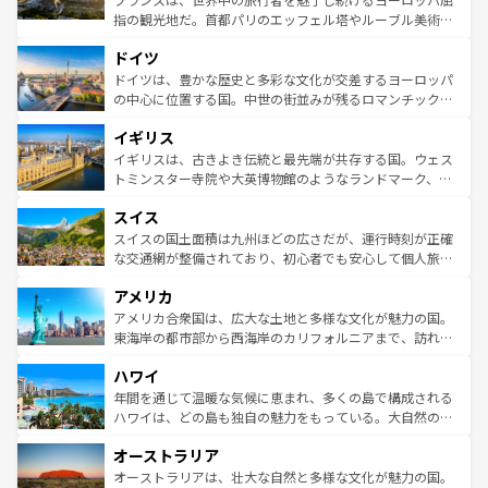
アートに溢れた街角から、地方では古代ローマ遺跡や中世
指の観光地だ。首都パリのエッフェル塔やルーブル美術館
の城塞都市、穏やかなビーチリゾートまで多彩な表情を見
といった象徴的なスポットから、田舎町の古風な美しさま
せる。地方によって風土や気候が異なるスペインはその個
ドイツ
で、幅広い魅力が詰まっている。華麗な宮殿、歴史的な大
性で訪れる人を魅了する。 なお、新着のスペイン情報は
コ
聖堂、美しいビーチ、そして豊かな自然が、訪れる者を心
ドイツは、豊かな歴史と多彩な文化が交差するヨーロッパ
ンテンツ一覧
を参照してほしい。
から魅了する。また、フランスは美食の国としても知ら
の中心に位置する国。中世の街並みが残るロマンチック街
れ、フランス料理はユネスコ無形文化遺産にも登録されて
道から、未来を先取りするようなモダンな都市まで多様な
イギリス
いる。シャンパンの発祥地であるランス、プロヴァンスの
顔を持つこの国は、どこを歩いても飽きることがない。ベ
香り高いラベンダー畑など、多彩な楽しみ方が可能だ。さ
ルリンの文化的活気、バイエルン州のアルプスの絶景、そ
イギリスは、古きよき伝統と最先端が共存する国。ウェス
らに、パリ以外の地域にも魅力が溢れており、どの街角に
してライン川沿いのワイン畑といった風景は必見。ビール
トミンスター寺院や大英博物館のようなランドマーク、歴
も豊かな歴史と文化が息づいている。パリ以外の個性あふ
とソーセージを味わいながら地元の人と過ごす楽しい時間
史ある大学都市、美しい丘陵地帯や牧歌的な風景など、エ
れる地方に足を運ぶとそれぞれで全く異なる文化を体験で
スイス
は、お酒好きな人にはぜひ体験してほしい。 なお、新着の
リアごとに異なる魅力がある。また、優雅なアフタヌーン
きるだろう。 なお、新着のフランス情報は
コンテンツ一覧
ドイツ情報は
コンテンツ一覧
を参照してほしい。
ティー、ビール好きにはたまらない英国パブ、サッカー観
スイスの国土面積は九州ほどの広さだが、運行時刻が正確
を参照してほしい。
戦など、本場だからこそできる体験も豊富。イギリスを旅
な交通網が整備されており、初心者でも安心して個人旅行
して楽しみつくそう。 なお、新着のイギリス情報は
コンテ
を楽しめる。日本同様に時刻表どおりの旅が可能だ。中世
アメリカ
ンツ一覧
を参照してほしい。
の建物がそのまま残る町や、スイスならではのユニークな
博物館もあり、アルプス観光だけでなく町歩きも満喫する
アメリカ合衆国は、広大な土地と多様な文化が魅力の国。
ことができる。国民の所得が高いため物価も高いが、旅行
東海岸の都市部から西海岸のカリフォルニアまで、訪れる
者向けの交通パス提供のサービスもあり、うまく活用すれ
場所ごとに異なる風景と体験が待っている。ニューヨーク
ハワイ
ば市内交通費無料で観光を楽しむこともできる。 なお、新
のような巨大都市は、観光、ショッピング、エンターテイ
着のスイス情報は
コンテンツ一覧
を参照してほしい。
ンメントが詰まった刺激的なスポットだ。一方、アメリカ
年間を通じて温暖な気候に恵まれ、多くの島で構成される
西部には大自然が広がり、グランドキャニオンやイエロー
ハワイは、どの島も独自の魅力をもっている。大自然の神
ストーン国立公園といった絶景が堪能できる。さらに、南
秘を感じたいなら、火山が生み出した壮大な景観を誇るハ
オーストラリア
部のニューオーリンズでは、音楽と美食が融合した独特の
ワイ島は見逃せない。また、定番の観光地といえばオアフ
文化が魅力。旅行者はアメリカの各地域で異なる魅力を楽
島だが、静かな自然を求めるならマウイ島やカウアイ島が
オーストラリアは、壮大な自然と多様な文化が魅力の国。