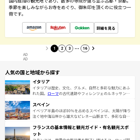
国内屈指の観光地であり、数多の寺院が建ち並ぶ古都・京都。
季節を楽しみながらお寺をめぐり、御朱印を頂くのに役立つ一
冊です。
詳細を見る
…
1
2
3
16
AD
AD
人気の国と地域から探す
イタリア
イタリアは歴史、文化、グルメ、自然と多彩な魅力にあふ
れた国。
ローマ
の古代遺跡やフィレンツェのルネッサンス
美術、ヴェネツィアの運河など、歴史あるスポットはもち
スペイン
ろん、トスカーナの美しい田園風景やアマルフィ海岸の絶
景など、自然景観も見逃せない。観光の合間には、本場の
イベリア半島のほぼ80％を占めるスペインは、太陽が降り
ピザやパスタなど、絶品のイタリア料理を堪能することも
注ぐ地中海沿岸から雄大なピレネー山脈まで、多彩な自然
できる。朝目覚めてから夜眠るまで、すべての瞬間を楽し
と文化が詰まったヨーロッパ屈指の旅行先だ。多様な地域
フランスの基本情報と観光ガイド・有名観光スポ
ませてくれるイタリアで、忘れられない旅をしてみよう！
文化が根付くこの国では、情熱的なフラメンコ、熱気あふ
なお、新着のイタリア情報は
コンテンツ一覧
を参照してほ
れる闘牛、そして美味しいタパスが生活の一部となってい
ット
しい。
る。首都マドリードの洗練された雰囲気や、バルセロナの
フランスは、世界中の旅行者を魅了し続けるヨーロッパ屈