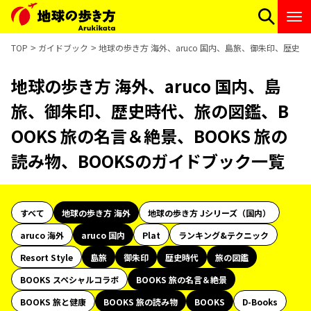
TOP
ガイドブック
地球の歩き方 海外、aruco 国内、島旅、御朱印、歴史時
地球の歩き方 海外、aruco 国内、島
旅、御朱印、歴史時代、旅の図鑑、B
OOKS 旅の名言＆絶景、BOOKS 旅の
読み物、BOOKSのガイドブック一覧
すべて
地球の歩き方 海外
地球の歩き方 Jシリーズ（国内）
aruco 海外
aruco 国内
Plat
ランキング&テクニック
Resort Style
島旅
御朱印
歴史時代
旅の図鑑
BOOKS スペシャルコラボ
BOOKS 旅の名言＆絶景
BOOKS 旅と健康
BOOKS 旅の読み物
BOOKS
D-Books