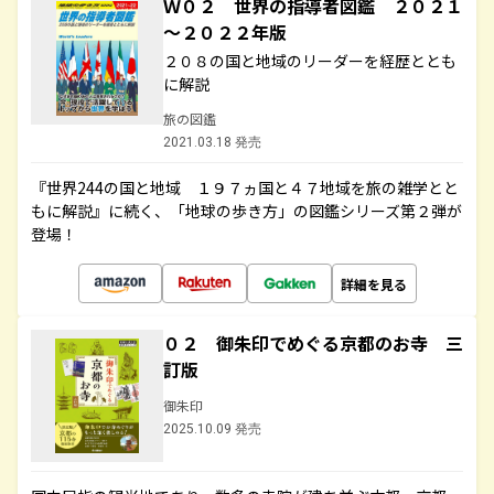
Ｗ０２ 世界の指導者図鑑 ２０２１
～２０２２年版
２０８の国と地域のリーダーを経歴ととも
に解説
旅の図鑑
2021.03.18 発売
『世界244の国と地域 １９７ヵ国と４７地域を旅の雑学とと
もに解説』に続く、「地球の歩き方」の図鑑シリーズ第２弾が
登場！
詳細を見る
０２ 御朱印でめぐる京都のお寺 三
訂版
御朱印
2025.10.09 発売