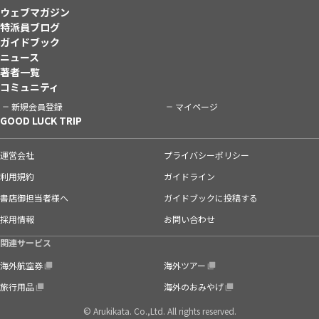
ウェブマガジン
特派員ブログ
ガイドブック
ニュース
著者一覧
コミュニティ
新規会員登録
マイページ
GOOD LUCK TRIP
運営会社
プライバシーポリシー
利用規約
ガイドライン
書店御担当者様へ
ガイドブックに投稿する
採用情報
お問い合わせ
関連サービス
海外航空券
海外ツアー
旅行用品
海外のおみやげ
© Arukikata. Co.,Ltd. All rights reserved.