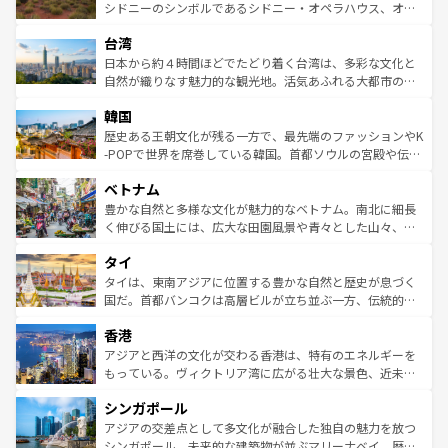
しみながら、その多様性と豊かな歴史を感じることができ
おすすめ。エメラルドグリーンに輝く海をはじめ、豊かな
シドニーのシンボルであるシドニー・オペラハウス、オー
るだろう。車でのロードトリップや列車の旅も、アメリカ
文化や歴史が息づいている。「アロハスピリット」と呼ば
ストラリア東海岸北部に広がる大サンゴ礁地帯グレートバ
ならではの贅沢な旅のスタイルだ。 なお、新着のアメリカ
台湾
れるおもてなしの心で訪れる人々を迎えてくれるハワイの
リアリーフや大陸中央部にそびえるウルル（エアーズロッ
情報は
コンテンツ一覧
を参照してほしい。
人々、おいしいローカルフードやハワイアンミュージッ
ク）、タスマニアの美しい原生林やケアンズの熱帯雨林な
日本から約４時間ほどでたどり着く台湾は、多彩な文化と
ク、伝統的なフラダンスなど、すべてがハワイの魅力を彩
ど、見どころがたくさん。また、カフェやワイン、オージ
自然が織りなす魅力的な観光地。活気あふれる大都市の台
っている。訪れるたびに新しい発見と感動が待っているハ
ービーフなどの食文化も豊かで、美味しいものであふれて
北やノスタルジックな町並みが人気な九份（ジォウフェ
ワイを、存分に味わってほしい。 なお、新着のハワイ情報
韓国
いる。アクティビティも充実しており、サーフィンやダイ
ン）、静ひつな山岳地帯である台湾東部など、都市の喧騒
は
コンテンツ一覧
を参照してほしい。
ビング、ハイキングなど、アウトドア好きにはたまらな
と山間の静けさが共存しており、訪れる人に新しい発見と
歴史ある王朝文化が残る一方で、最先端のファッションやK
い。オーストラリアの多彩な魅力を存分に味わいつくそ
驚きをもたらしてくれる。また、奥深い台湾の食文化も魅
-POPで世界を席巻している韓国。首都ソウルの宮殿や伝統
う。 なお、新着のオーストラリア情報は
コンテンツ一覧
を
力で、夜市などの屋台グルメから高級料理、ヘルシーで美
家屋が並ぶエリアでは韓国の歴史と文化に浸ることがで
参照してほしい。
ベトナム
容にもいいと評判のスイーツなど、バラエティ豊かな料理
き、地方に足を延ばせば四季折々の自然美を楽しむことが
が味わえる。 なお、新着の台湾情報は
コンテンツ一覧
を参
できる。そして、キムチや焼肉、絶品のストリートフード
豊かな自然と多様な文化が魅力的なベトナム。南北に細長
照してほしい。
まで、さまざまな韓国料理が待っている。夜には、韓国な
く伸びる国土には、広大な田園風景や青々とした山々、世
らではのナイトライフも堪能できる。あたたかいホスピタ
界遺産に登録された壮大な自然景観が点在し、都市部では
タイ
リティに包まれながら、韓国の多彩な魅力を心ゆくまで味
急速な発展と共に伝統が息づく。ハノイの古い町並みやホ
わってみてほしい。 なお、新着の韓国情報は
コンテンツ一
ーチミン市のフランス統治時代の建物も、独特の雰囲気を
タイは、東南アジアに位置する豊かな自然と歴史が息づく
覧
を参照してほしい。
醸し出している。また、バラエティの豊かさとおいしさで
国だ。首都バンコクは高層ビルが立ち並ぶ一方、伝統的な
世界中の食通を魅了してやまないベトナム料理も魅力のひ
寺院や市場がいたるところに点在し、古きよき文化と現代
香港
とつ。フォーやバインミー、ベトナムコーヒーなどは、ぜ
の活気が交差している。北部ではチェンマイなどの山岳地
ひ現地で味わいたい。どの地域を訪れてもあたたかい人々
帯で自然と触れ合い、南部ではプーケットやクラビの美し
アジアと西洋の文化が交わる香港は、特有のエネルギーを
が旅行者を迎えてくれるので、きっと忘れられない旅にな
いビーチでリゾート気分を楽しむことができる。タイ料理
もっている。ヴィクトリア湾に広がる壮大な景色、近未来
るはずだ。 なお、新着のベトナム情報は
コンテンツ一覧
を
は世界的に有名で、屋台から高級レストランまで味覚を刺
的なアートスポット、そして歴史と現代が融合した町並
参照してほしい。
シンガポール
激する。気候は一年中温暖で、どの季節にも異なる楽しみ
み、どこを訪れても感動するはず。観光スポットが密集し
が待っている。親しみやすいタイの人々、仏教を中心とし
ており、効率よく見どころを回れるのも魅力。息をのむよ
アジアの交差点として多文化が融合した独自の魅力を放つ
た文化、そして多様な観光資源が、訪れる旅人を魅了し続
うな絶景から文化的な体験まで、香港を存分に楽しみ尽く
シンガポール。未来的な建築物が並ぶマリーナベイ、歴史