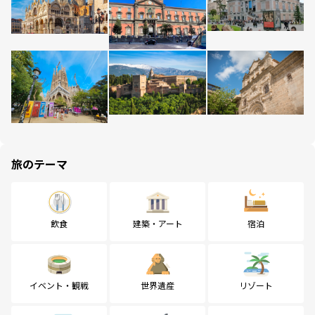
旅のテーマ
飲食
建築・アート
宿泊
イベント・観戦
世界遺産
リゾート