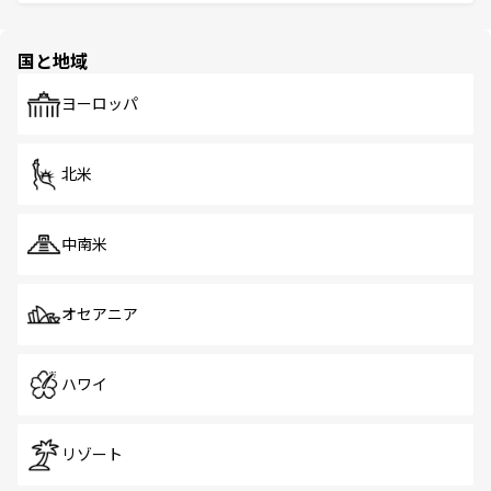
ける。 なお、新着のタイ情報は
コンテンツ一覧
を参照して
そう。 なお、新着の香港情報は
コンテンツ一覧
を参照して
と伝統を感じられるエスニックタウン、多数の緑豊かな公
ほしい。
ほしい。
園や自然保護区など、自然が調和した近代的な景観と文化
の多様性あふれるカラフルな町は、どこを歩いても新しい
国と地域
発見がある。さらに、治安のよさや充実した公共交通機関
も、旅行者にとっては魅力的なポイント。グルメも豊富
で、ホーカーズは地元の風情を楽しめる外せないスポット
ヨーロッパ
だ。訪れる人を飽きさせないシンガポールで、多様な魅力
を体感しよう。 なお、新着のシンガポール情報は
コンテン
ツ一覧
を参照してほしい。
北米
中南米
オセアニア
ハワイ
リゾート