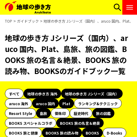
TOP
ガイドブック
地球の歩き方 Jシリーズ（国内）、aruco 国内、Plat
地球の歩き方 Jシリーズ（国内）、ar
uco 国内、Plat、島旅、旅の図鑑、B
OOKS 旅の名言＆絶景、BOOKS 旅の
読み物、BOOKSのガイドブック一覧
すべて
地球の歩き方 海外
地球の歩き方 Jシリーズ（国内）
aruco 海外
aruco 国内
Plat
ランキング&テクニック
Resort Style
島旅
御朱印
歴史時代
旅の図鑑
BOOKS スペシャルコラボ
BOOKS 旅の名言＆絶景
BOOKS 旅と健康
BOOKS 旅の読み物
BOOKS
D-Books