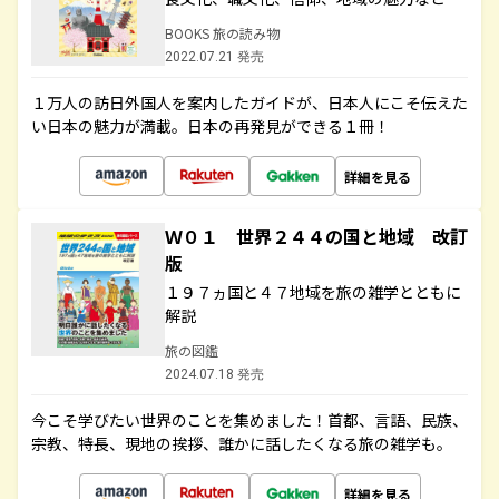
BOOKS 旅の読み物
2022.07.21 発売
１万人の訪日外国人を案内したガイドが、日本人にこそ伝えた
い日本の魅力が満載。日本の再発見ができる１冊！
詳細を見る
Ｗ０１ 世界２４４の国と地域 改訂
版
１９７ヵ国と４７地域を旅の雑学とともに
解説
旅の図鑑
2024.07.18 発売
今こそ学びたい世界のことを集めました！首都、言語、民族、
宗教、特長、現地の挨拶、誰かに話したくなる旅の雑学も。
詳細を見る