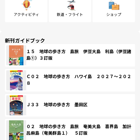
アクティビティ
鉄道・フライト
ショップ
新刊ガイドブック
１５ 地球の歩き方 島旅 伊豆大島 利島（伊豆諸
島①）３訂版
Ｃ０２ 地球の歩き方 ハワイ島 ２０２７～２０２
８
Ｊ３３ 地球の歩き方 墨田区
０２ 地球の歩き方 島旅 奄美大島 喜界島 加計
呂麻島（奄美群島１） ５訂版