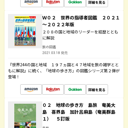
詳細を見る
Ｗ０２ 世界の指導者図鑑 ２０２１
～２０２２年版
２０８の国と地域のリーダーを経歴ととも
に解説
旅の図鑑
2021.03.18 発売
『世界244の国と地域 １９７ヵ国と４７地域を旅の雑学とと
もに解説』に続く、「地球の歩き方」の図鑑シリーズ第２弾が
登場！
詳細を見る
０２ 地球の歩き方 島旅 奄美大
島 喜界島 加計呂麻島（奄美群島
１） ５訂版
島旅