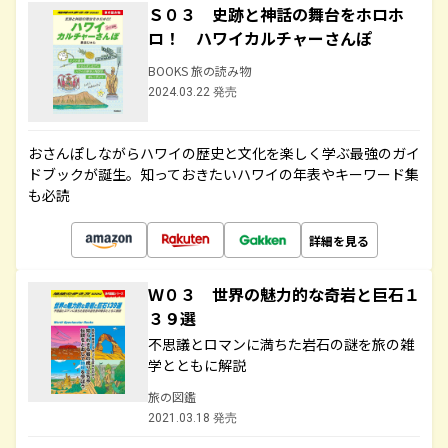
Ｓ０３ 史跡と神話の舞台をホロホ
ロ！ ハワイカルチャーさんぽ
BOOKS 旅の読み物
2024.03.22 発売
おさんぽしながらハワイの歴史と文化を楽しく学ぶ最強のガイ
ドブックが誕生。知っておきたいハワイの年表やキーワード集
も必読
詳細を見る
Ｗ０３ 世界の魅力的な奇岩と巨石１
３９選
不思議とロマンに満ちた岩石の謎を旅の雑
学とともに解説
旅の図鑑
2021.03.18 発売