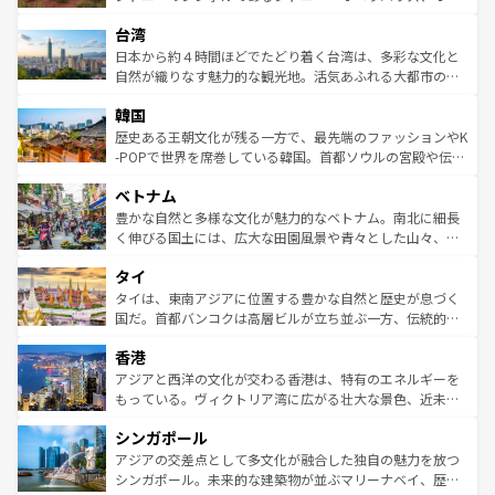
るだろう。車でのロードトリップや列車の旅も、アメリカ
文化や歴史が息づいている。「アロハスピリット」と呼ば
ストラリア東海岸北部に広がる大サンゴ礁地帯グレートバ
ならではの贅沢な旅のスタイルだ。 なお、新着のアメリカ
台湾
れるおもてなしの心で訪れる人々を迎えてくれるハワイの
リアリーフや大陸中央部にそびえるウルル（エアーズロッ
情報は
コンテンツ一覧
を参照してほしい。
人々、おいしいローカルフードやハワイアンミュージッ
ク）、タスマニアの美しい原生林やケアンズの熱帯雨林な
日本から約４時間ほどでたどり着く台湾は、多彩な文化と
ク、伝統的なフラダンスなど、すべてがハワイの魅力を彩
ど、見どころがたくさん。また、カフェやワイン、オージ
自然が織りなす魅力的な観光地。活気あふれる大都市の台
っている。訪れるたびに新しい発見と感動が待っているハ
ービーフなどの食文化も豊かで、美味しいものであふれて
北やノスタルジックな町並みが人気な九份（ジォウフェ
ワイを、存分に味わってほしい。 なお、新着のハワイ情報
韓国
いる。アクティビティも充実しており、サーフィンやダイ
ン）、静ひつな山岳地帯である台湾東部など、都市の喧騒
は
コンテンツ一覧
を参照してほしい。
ビング、ハイキングなど、アウトドア好きにはたまらな
と山間の静けさが共存しており、訪れる人に新しい発見と
歴史ある王朝文化が残る一方で、最先端のファッションやK
い。オーストラリアの多彩な魅力を存分に味わいつくそ
驚きをもたらしてくれる。また、奥深い台湾の食文化も魅
-POPで世界を席巻している韓国。首都ソウルの宮殿や伝統
う。 なお、新着のオーストラリア情報は
コンテンツ一覧
を
力で、夜市などの屋台グルメから高級料理、ヘルシーで美
家屋が並ぶエリアでは韓国の歴史と文化に浸ることがで
参照してほしい。
ベトナム
容にもいいと評判のスイーツなど、バラエティ豊かな料理
き、地方に足を延ばせば四季折々の自然美を楽しむことが
が味わえる。 なお、新着の台湾情報は
コンテンツ一覧
を参
できる。そして、キムチや焼肉、絶品のストリートフード
豊かな自然と多様な文化が魅力的なベトナム。南北に細長
照してほしい。
まで、さまざまな韓国料理が待っている。夜には、韓国な
く伸びる国土には、広大な田園風景や青々とした山々、世
らではのナイトライフも堪能できる。あたたかいホスピタ
界遺産に登録された壮大な自然景観が点在し、都市部では
タイ
リティに包まれながら、韓国の多彩な魅力を心ゆくまで味
急速な発展と共に伝統が息づく。ハノイの古い町並みやホ
わってみてほしい。 なお、新着の韓国情報は
コンテンツ一
ーチミン市のフランス統治時代の建物も、独特の雰囲気を
タイは、東南アジアに位置する豊かな自然と歴史が息づく
覧
を参照してほしい。
醸し出している。また、バラエティの豊かさとおいしさで
国だ。首都バンコクは高層ビルが立ち並ぶ一方、伝統的な
世界中の食通を魅了してやまないベトナム料理も魅力のひ
寺院や市場がいたるところに点在し、古きよき文化と現代
香港
とつ。フォーやバインミー、ベトナムコーヒーなどは、ぜ
の活気が交差している。北部ではチェンマイなどの山岳地
ひ現地で味わいたい。どの地域を訪れてもあたたかい人々
帯で自然と触れ合い、南部ではプーケットやクラビの美し
アジアと西洋の文化が交わる香港は、特有のエネルギーを
が旅行者を迎えてくれるので、きっと忘れられない旅にな
いビーチでリゾート気分を楽しむことができる。タイ料理
もっている。ヴィクトリア湾に広がる壮大な景色、近未来
るはずだ。 なお、新着のベトナム情報は
コンテンツ一覧
を
は世界的に有名で、屋台から高級レストランまで味覚を刺
的なアートスポット、そして歴史と現代が融合した町並
参照してほしい。
シンガポール
激する。気候は一年中温暖で、どの季節にも異なる楽しみ
み、どこを訪れても感動するはず。観光スポットが密集し
が待っている。親しみやすいタイの人々、仏教を中心とし
ており、効率よく見どころを回れるのも魅力。息をのむよ
アジアの交差点として多文化が融合した独自の魅力を放つ
た文化、そして多様な観光資源が、訪れる旅人を魅了し続
うな絶景から文化的な体験まで、香港を存分に楽しみ尽く
シンガポール。未来的な建築物が並ぶマリーナベイ、歴史