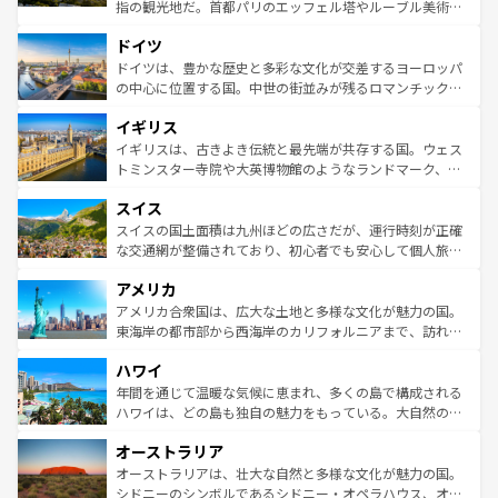
アートに溢れた街角から、地方では古代ローマ遺跡や中世
指の観光地だ。首都パリのエッフェル塔やルーブル美術館
の城塞都市、穏やかなビーチリゾートまで多彩な表情を見
といった象徴的なスポットから、田舎町の古風な美しさま
せる。地方によって風土や気候が異なるスペインはその個
ドイツ
で、幅広い魅力が詰まっている。華麗な宮殿、歴史的な大
性で訪れる人を魅了する。 なお、新着のスペイン情報は
コ
聖堂、美しいビーチ、そして豊かな自然が、訪れる者を心
ドイツは、豊かな歴史と多彩な文化が交差するヨーロッパ
ンテンツ一覧
を参照してほしい。
から魅了する。また、フランスは美食の国としても知ら
の中心に位置する国。中世の街並みが残るロマンチック街
れ、フランス料理はユネスコ無形文化遺産にも登録されて
道から、未来を先取りするようなモダンな都市まで多様な
イギリス
いる。シャンパンの発祥地であるランス、プロヴァンスの
顔を持つこの国は、どこを歩いても飽きることがない。ベ
香り高いラベンダー畑など、多彩な楽しみ方が可能だ。さ
ルリンの文化的活気、バイエルン州のアルプスの絶景、そ
イギリスは、古きよき伝統と最先端が共存する国。ウェス
らに、パリ以外の地域にも魅力が溢れており、どの街角に
してライン川沿いのワイン畑といった風景は必見。ビール
トミンスター寺院や大英博物館のようなランドマーク、歴
も豊かな歴史と文化が息づいている。パリ以外の個性あふ
とソーセージを味わいながら地元の人と過ごす楽しい時間
史ある大学都市、美しい丘陵地帯や牧歌的な風景など、エ
れる地方に足を運ぶとそれぞれで全く異なる文化を体験で
スイス
は、お酒好きな人にはぜひ体験してほしい。 なお、新着の
リアごとに異なる魅力がある。また、優雅なアフタヌーン
きるだろう。 なお、新着のフランス情報は
コンテンツ一覧
ドイツ情報は
コンテンツ一覧
を参照してほしい。
ティー、ビール好きにはたまらない英国パブ、サッカー観
スイスの国土面積は九州ほどの広さだが、運行時刻が正確
を参照してほしい。
戦など、本場だからこそできる体験も豊富。イギリスを旅
な交通網が整備されており、初心者でも安心して個人旅行
して楽しみつくそう。 なお、新着のイギリス情報は
コンテ
を楽しめる。日本同様に時刻表どおりの旅が可能だ。中世
アメリカ
ンツ一覧
を参照してほしい。
の建物がそのまま残る町や、スイスならではのユニークな
博物館もあり、アルプス観光だけでなく町歩きも満喫する
アメリカ合衆国は、広大な土地と多様な文化が魅力の国。
ことができる。国民の所得が高いため物価も高いが、旅行
東海岸の都市部から西海岸のカリフォルニアまで、訪れる
者向けの交通パス提供のサービスもあり、うまく活用すれ
場所ごとに異なる風景と体験が待っている。ニューヨーク
ハワイ
ば市内交通費無料で観光を楽しむこともできる。 なお、新
のような巨大都市は、観光、ショッピング、エンターテイ
着のスイス情報は
コンテンツ一覧
を参照してほしい。
ンメントが詰まった刺激的なスポットだ。一方、アメリカ
年間を通じて温暖な気候に恵まれ、多くの島で構成される
西部には大自然が広がり、グランドキャニオンやイエロー
ハワイは、どの島も独自の魅力をもっている。大自然の神
ストーン国立公園といった絶景が堪能できる。さらに、南
秘を感じたいなら、火山が生み出した壮大な景観を誇るハ
オーストラリア
部のニューオーリンズでは、音楽と美食が融合した独特の
ワイ島は見逃せない。また、定番の観光地といえばオアフ
文化が魅力。旅行者はアメリカの各地域で異なる魅力を楽
島だが、静かな自然を求めるならマウイ島やカウアイ島が
オーストラリアは、壮大な自然と多様な文化が魅力の国。
しみながら、その多様性と豊かな歴史を感じることができ
おすすめ。エメラルドグリーンに輝く海をはじめ、豊かな
シドニーのシンボルであるシドニー・オペラハウス、オー