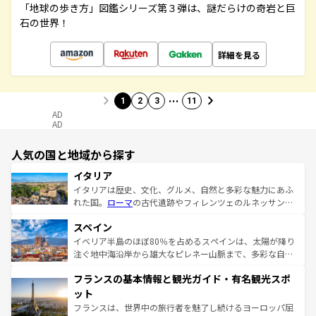
「地球の歩き方」図鑑シリーズ第３弾は、謎だらけの奇岩と巨
石の世界！
詳細を見る
…
1
2
3
11
AD
AD
人気の国と地域から探す
イタリア
イタリアは歴史、文化、グルメ、自然と多彩な魅力にあふ
れた国。
ローマ
の古代遺跡やフィレンツェのルネッサンス
美術、ヴェネツィアの運河など、歴史あるスポットはもち
スペイン
ろん、トスカーナの美しい田園風景やアマルフィ海岸の絶
景など、自然景観も見逃せない。観光の合間には、本場の
イベリア半島のほぼ80％を占めるスペインは、太陽が降り
ピザやパスタなど、絶品のイタリア料理を堪能することも
注ぐ地中海沿岸から雄大なピレネー山脈まで、多彩な自然
できる。朝目覚めてから夜眠るまで、すべての瞬間を楽し
と文化が詰まったヨーロッパ屈指の旅行先だ。多様な地域
フランスの基本情報と観光ガイド・有名観光スポ
ませてくれるイタリアで、忘れられない旅をしてみよう！
文化が根付くこの国では、情熱的なフラメンコ、熱気あふ
なお、新着のイタリア情報は
コンテンツ一覧
を参照してほ
れる闘牛、そして美味しいタパスが生活の一部となってい
ット
しい。
る。首都マドリードの洗練された雰囲気や、バルセロナの
フランスは、世界中の旅行者を魅了し続けるヨーロッパ屈