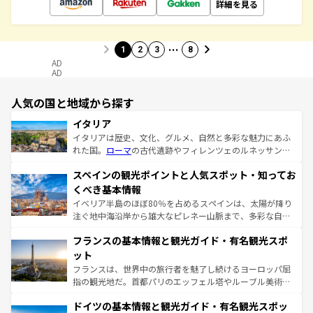
詳細を見る
…
1
2
3
8
AD
AD
人気の国と地域から探す
イタリア
イタリアは歴史、文化、グルメ、自然と多彩な魅力にあふ
れた国。
ローマ
の古代遺跡やフィレンツェのルネッサンス
美術、ヴェネツィアの運河など、歴史あるスポットはもち
スペインの観光ポイントと人気スポット・知ってお
ろん、トスカーナの美しい田園風景やアマルフィ海岸の絶
景など、自然景観も見逃せない。観光の合間には、本場の
くべき基本情報
ピザやパスタなど、絶品のイタリア料理を堪能することも
イベリア半島のほぼ80％を占めるスペインは、太陽が降り
できる。朝目覚めてから夜眠るまで、すべての瞬間を楽し
注ぐ地中海沿岸から雄大なピレネー山脈まで、多彩な自然
ませてくれるイタリアで、忘れられない旅をしてみよう！
と文化が詰まったヨーロッパ屈指の旅行先だ。多様な地域
なお、新着のイタリア情報は
コンテンツ一覧
を参照してほ
フランスの基本情報と観光ガイド・有名観光スポ
文化が根付くこの国では、情熱的なフラメンコ、熱気あふ
しい。
れる闘牛、そして美味しいタパスが生活の一部となってい
ット
る。首都マドリードの洗練された雰囲気や、バルセロナの
フランスは、世界中の旅行者を魅了し続けるヨーロッパ屈
アートに溢れた街角から、地方では古代ローマ遺跡や中世
指の観光地だ。首都パリのエッフェル塔やルーブル美術館
の城塞都市、穏やかなビーチリゾートまで多彩な表情を見
といった象徴的なスポットから、田舎町の古風な美しさま
せる。地方によって風土や気候が異なるスペインはその個
ドイツの基本情報と観光ガイド・有名観光スポッ
で、幅広い魅力が詰まっている。華麗な宮殿、歴史的な大