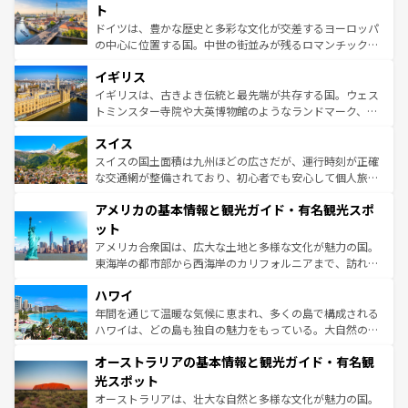
性で訪れる人を魅了する。 なお、新着のスペイン情報は
コ
聖堂、美しいビーチ、そして豊かな自然が、訪れる者を心
ト
ンテンツ一覧
を参照してほしい。
から魅了する。また、フランスは美食の国としても知ら
ドイツは、豊かな歴史と多彩な文化が交差するヨーロッパ
れ、フランス料理はユネスコ無形文化遺産にも登録されて
の中心に位置する国。中世の街並みが残るロマンチック街
いる。シャンパンの発祥地であるランス、プロヴァンスの
道から、未来を先取りするようなモダンな都市まで多様な
香り高いラベンダー畑など、多彩な楽しみ方が可能だ。さ
イギリス
顔を持つこの国は、どこを歩いても飽きることがない。ベ
らに、パリ以外の地域にも魅力が溢れており、どの街角に
ルリンの文化的活気、バイエルン州のアルプスの絶景、そ
イギリスは、古きよき伝統と最先端が共存する国。ウェス
も豊かな歴史と文化が息づいている。パリ以外の個性あふ
してライン川沿いのワイン畑といった風景は必見。ビール
トミンスター寺院や大英博物館のようなランドマーク、歴
れる地方に足を運ぶとそれぞれで全く異なる文化を体験で
とソーセージを味わいながら地元の人と過ごす楽しい時間
史ある大学都市、美しい丘陵地帯や牧歌的な風景など、エ
きるだろう。 なお、新着のフランス情報は
コンテンツ一覧
スイス
は、お酒好きな人にはぜひ体験してほしい。 なお、新着の
リアごとに異なる魅力がある。また、優雅なアフタヌーン
を参照してほしい。
ドイツ情報は
コンテンツ一覧
を参照してほしい。
ティー、ビール好きにはたまらない英国パブ、サッカー観
スイスの国土面積は九州ほどの広さだが、運行時刻が正確
戦など、本場だからこそできる体験も豊富。イギリスを旅
な交通網が整備されており、初心者でも安心して個人旅行
して楽しみつくそう。 なお、新着のイギリス情報は
コンテ
を楽しめる。日本同様に時刻表どおりの旅が可能だ。中世
アメリカの基本情報と観光ガイド・有名観光スポ
ンツ一覧
を参照してほしい。
の建物がそのまま残る町や、スイスならではのユニークな
博物館もあり、アルプス観光だけでなく町歩きも満喫する
ット
ことができる。国民の所得が高いため物価も高いが、旅行
アメリカ合衆国は、広大な土地と多様な文化が魅力の国。
者向けの交通パス提供のサービスもあり、うまく活用すれ
東海岸の都市部から西海岸のカリフォルニアまで、訪れる
ば市内交通費無料で観光を楽しむこともできる。 なお、新
場所ごとに異なる風景と体験が待っている。ニューヨーク
着のスイス情報は
コンテンツ一覧
を参照してほしい。
ハワイ
のような巨大都市は、観光、ショッピング、エンターテイ
ンメントが詰まった刺激的なスポットだ。一方、アメリカ
年間を通じて温暖な気候に恵まれ、多くの島で構成される
西部には大自然が広がり、グランドキャニオンやイエロー
ハワイは、どの島も独自の魅力をもっている。大自然の神
ストーン国立公園といった絶景が堪能できる。さらに、南
秘を感じたいなら、火山が生み出した壮大な景観を誇るハ
オーストラリアの基本情報と観光ガイド・有名観
部のニューオーリンズでは、音楽と美食が融合した独特の
ワイ島は見逃せない。また、定番の観光地といえばオアフ
文化が魅力。旅行者はアメリカの各地域で異なる魅力を楽
島だが、静かな自然を求めるならマウイ島やカウアイ島が
光スポット
しみながら、その多様性と豊かな歴史を感じることができ
おすすめ。エメラルドグリーンに輝く海をはじめ、豊かな
オーストラリアは、壮大な自然と多様な文化が魅力の国。