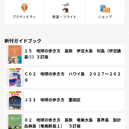
アクティビティ
鉄道・フライト
ショップ
新刊ガイドブック
１５ 地球の歩き方 島旅 伊豆大島 利島（伊豆諸
島①）３訂版
Ｃ０２ 地球の歩き方 ハワイ島 ２０２７～２０２
８
Ｊ３３ 地球の歩き方 墨田区
０２ 地球の歩き方 島旅 奄美大島 喜界島 加計
呂麻島（奄美群島１） ５訂版