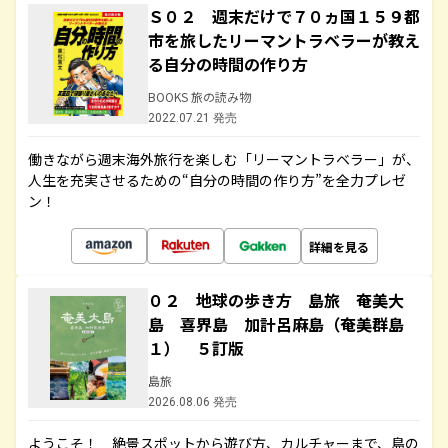
Ｓ０２ 週末だけで７０ヵ国１５９都
市を旅したリーマントラベラーが教え
る自分の時間の作り方
BOOKS 旅の読み物
2022.07.21 発売
働きながら週末海外旅行を楽しむ「リーマントラベラー」が、
人生を充実させるための“自分の時間の作り方”を全力プレゼ
ン！
詳細を見る
０２ 地球の歩き方 島旅 奄美大
島 喜界島 加計呂麻島（奄美群島
１） ５訂版
島旅
2026.08.06 発売
ようこそ！ 絶景スポットから遊び方、カルチャーまで、島の