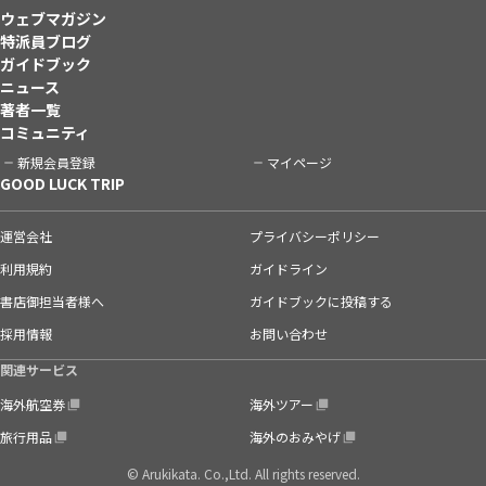
ウェブマガジン
特派員ブログ
ガイドブック
ニュース
著者一覧
コミュニティ
新規会員登録
マイページ
GOOD LUCK TRIP
運営会社
プライバシーポリシー
利用規約
ガイドライン
書店御担当者様へ
ガイドブックに投稿する
採用情報
お問い合わせ
関連サービス
海外航空券
海外ツアー
旅行用品
海外のおみやげ
© Arukikata. Co.,Ltd. All rights reserved.