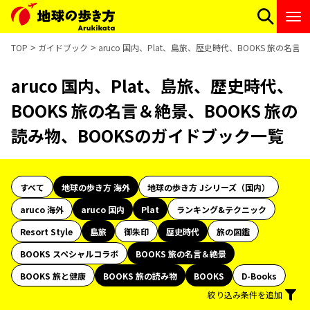
TOP
ガイドブック
aruco 国内、Plat、島旅、歴史時代、BOOKS 旅の名
aruco 国内、Plat、島旅、歴史時代、
BOOKS 旅の名言＆絶景、BOOKS 旅の
読み物、BOOKSのガイドブック一覧
すべて
地球の歩き方 海外
地球の歩き方 Jシリーズ（国内）
aruco 海外
aruco 国内
Plat
ランキング&テクニック
Resort Style
島旅
御朱印
歴史時代
旅の図鑑
BOOKS スペシャルコラボ
BOOKS 旅の名言＆絶景
BOOKS 旅と健康
BOOKS 旅の読み物
BOOKS
D-Books
絞り込み条件を追加