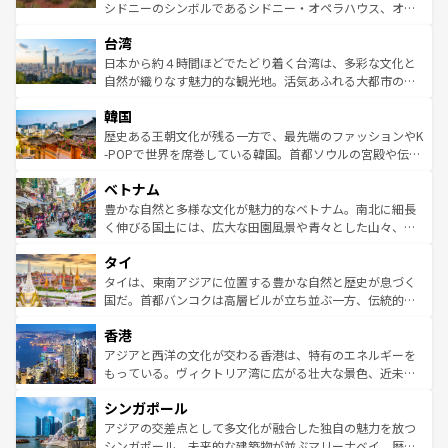
るだろう。車でのロードトリップや列車の旅も、アメリカ
文化や歴史が息づいている。「アロハスピリット」と呼ば
シドニーのシンボルであるシドニー・オペラハウス、オー
ならではの贅沢な旅のスタイルだ。 なお、新着のアメリカ
れるおもてなしの心で訪れる人々を迎えてくれるハワイの
ストラリア東海岸北部に広がる大サンゴ礁地帯グレートバ
情報は
コンテンツ一覧
を参照してほしい。
人々、おいしいローカルフードやハワイアンミュージッ
台湾
リアリーフや大陸中央部にそびえるウルル（エアーズロッ
ク、伝統的なフラダンスなど、すべてがハワイの魅力を彩
ク）、タスマニアの美しい原生林やケアンズの熱帯雨林な
日本から約４時間ほどでたどり着く台湾は、多彩な文化と
っている。訪れるたびに新しい発見と感動が待っているハ
ど、見どころがたくさん。また、カフェやワイン、オージ
自然が織りなす魅力的な観光地。活気あふれる大都市の台
ワイを、存分に味わってほしい。 なお、新着のハワイ情報
ービーフなどの食文化も豊かで、美味しいものであふれて
北やノスタルジックな町並みが人気な九份（ジォウフェ
は
コンテンツ一覧
を参照してほしい。
韓国
いる。アクティビティも充実しており、サーフィンやダイ
ン）、静ひつな山岳地帯である台湾東部など、都市の喧騒
ビング、ハイキングなど、アウトドア好きにはたまらな
と山間の静けさが共存しており、訪れる人に新しい発見と
歴史ある王朝文化が残る一方で、最先端のファッションやK
い。オーストラリアの多彩な魅力を存分に味わいつくそ
驚きをもたらしてくれる。また、奥深い台湾の食文化も魅
-POPで世界を席巻している韓国。首都ソウルの宮殿や伝統
う。 なお、新着のオーストラリア情報は
コンテンツ一覧
を
力で、夜市などの屋台グルメから高級料理、ヘルシーで美
家屋が並ぶエリアでは韓国の歴史と文化に浸ることがで
参照してほしい。
ベトナム
容にもいいと評判のスイーツなど、バラエティ豊かな料理
き、地方に足を延ばせば四季折々の自然美を楽しむことが
が味わえる。 なお、新着の台湾情報は
コンテンツ一覧
を参
できる。そして、キムチや焼肉、絶品のストリートフード
豊かな自然と多様な文化が魅力的なベトナム。南北に細長
照してほしい。
まで、さまざまな韓国料理が待っている。夜には、韓国な
く伸びる国土には、広大な田園風景や青々とした山々、世
らではのナイトライフも堪能できる。あたたかいホスピタ
界遺産に登録された壮大な自然景観が点在し、都市部では
タイ
リティに包まれながら、韓国の多彩な魅力を心ゆくまで味
急速な発展と共に伝統が息づく。ハノイの古い町並みやホ
わってみてほしい。 なお、新着の韓国情報は
コンテンツ一
ーチミン市のフランス統治時代の建物も、独特の雰囲気を
タイは、東南アジアに位置する豊かな自然と歴史が息づく
覧
を参照してほしい。
醸し出している。また、バラエティの豊かさとおいしさで
国だ。首都バンコクは高層ビルが立ち並ぶ一方、伝統的な
世界中の食通を魅了してやまないベトナム料理も魅力のひ
寺院や市場がいたるところに点在し、古きよき文化と現代
香港
とつ。フォーやバインミー、ベトナムコーヒーなどは、ぜ
の活気が交差している。北部ではチェンマイなどの山岳地
ひ現地で味わいたい。どの地域を訪れてもあたたかい人々
帯で自然と触れ合い、南部ではプーケットやクラビの美し
アジアと西洋の文化が交わる香港は、特有のエネルギーを
が旅行者を迎えてくれるので、きっと忘れられない旅にな
いビーチでリゾート気分を楽しむことができる。タイ料理
もっている。ヴィクトリア湾に広がる壮大な景色、近未来
るはずだ。 なお、新着のベトナム情報は
コンテンツ一覧
を
は世界的に有名で、屋台から高級レストランまで味覚を刺
的なアートスポット、そして歴史と現代が融合した町並
参照してほしい。
シンガポール
激する。気候は一年中温暖で、どの季節にも異なる楽しみ
み、どこを訪れても感動するはず。観光スポットが密集し
が待っている。親しみやすいタイの人々、仏教を中心とし
ており、効率よく見どころを回れるのも魅力。息をのむよ
アジアの交差点として多文化が融合した独自の魅力を放つ
た文化、そして多様な観光資源が、訪れる旅人を魅了し続
うな絶景から文化的な体験まで、香港を存分に楽しみ尽く
シンガポール。未来的な建築物が並ぶマリーナベイ、歴史