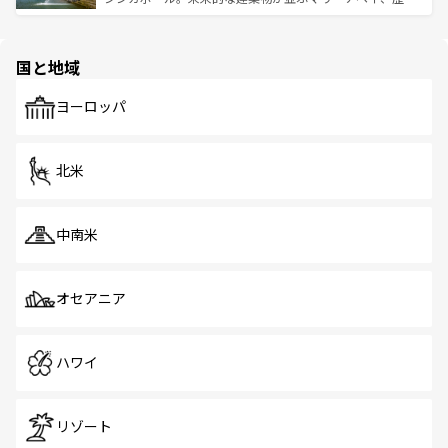
ける。 なお、新着のタイ情報は
コンテンツ一覧
を参照して
そう。 なお、新着の香港情報は
コンテンツ一覧
を参照して
と伝統を感じられるエスニックタウン、多数の緑豊かな公
ほしい。
ほしい。
園や自然保護区など、自然が調和した近代的な景観と文化
の多様性あふれるカラフルな町は、どこを歩いても新しい
国と地域
発見がある。さらに、治安のよさや充実した公共交通機関
も、旅行者にとっては魅力的なポイント。グルメも豊富
で、ホーカーズは地元の風情を楽しめる外せないスポット
ヨーロッパ
だ。訪れる人を飽きさせないシンガポールで、多様な魅力
を体感しよう。 なお、新着のシンガポール情報は
コンテン
ツ一覧
を参照してほしい。
北米
中南米
オセアニア
ハワイ
リゾート