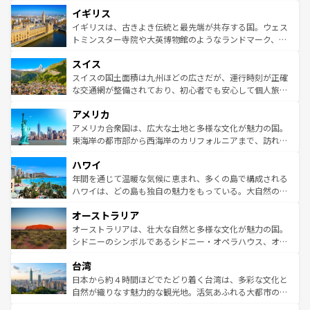
れ、フランス料理はユネスコ無形文化遺産にも登録されて
道から、未来を先取りするようなモダンな都市まで多様な
イギリス
いる。シャンパンの発祥地であるランス、プロヴァンスの
顔を持つこの国は、どこを歩いても飽きることがない。ベ
香り高いラベンダー畑など、多彩な楽しみ方が可能だ。さ
ルリンの文化的活気、バイエルン州のアルプスの絶景、そ
イギリスは、古きよき伝統と最先端が共存する国。ウェス
らに、パリ以外の地域にも魅力が溢れており、どの街角に
してライン川沿いのワイン畑といった風景は必見。ビール
トミンスター寺院や大英博物館のようなランドマーク、歴
も豊かな歴史と文化が息づいている。パリ以外の個性あふ
とソーセージを味わいながら地元の人と過ごす楽しい時間
史ある大学都市、美しい丘陵地帯や牧歌的な風景など、エ
れる地方に足を運ぶとそれぞれで全く異なる文化を体験で
スイス
は、お酒好きな人にはぜひ体験してほしい。 なお、新着の
リアごとに異なる魅力がある。また、優雅なアフタヌーン
きるだろう。 なお、新着のフランス情報は
コンテンツ一覧
ドイツ情報は
コンテンツ一覧
を参照してほしい。
ティー、ビール好きにはたまらない英国パブ、サッカー観
スイスの国土面積は九州ほどの広さだが、運行時刻が正確
を参照してほしい。
戦など、本場だからこそできる体験も豊富。イギリスを旅
な交通網が整備されており、初心者でも安心して個人旅行
して楽しみつくそう。 なお、新着のイギリス情報は
コンテ
を楽しめる。日本同様に時刻表どおりの旅が可能だ。中世
アメリカ
ンツ一覧
を参照してほしい。
の建物がそのまま残る町や、スイスならではのユニークな
博物館もあり、アルプス観光だけでなく町歩きも満喫する
アメリカ合衆国は、広大な土地と多様な文化が魅力の国。
ことができる。国民の所得が高いため物価も高いが、旅行
東海岸の都市部から西海岸のカリフォルニアまで、訪れる
者向けの交通パス提供のサービスもあり、うまく活用すれ
場所ごとに異なる風景と体験が待っている。ニューヨーク
ハワイ
ば市内交通費無料で観光を楽しむこともできる。 なお、新
のような巨大都市は、観光、ショッピング、エンターテイ
着のスイス情報は
コンテンツ一覧
を参照してほしい。
ンメントが詰まった刺激的なスポットだ。一方、アメリカ
年間を通じて温暖な気候に恵まれ、多くの島で構成される
西部には大自然が広がり、グランドキャニオンやイエロー
ハワイは、どの島も独自の魅力をもっている。大自然の神
ストーン国立公園といった絶景が堪能できる。さらに、南
秘を感じたいなら、火山が生み出した壮大な景観を誇るハ
オーストラリア
部のニューオーリンズでは、音楽と美食が融合した独特の
ワイ島は見逃せない。また、定番の観光地といえばオアフ
文化が魅力。旅行者はアメリカの各地域で異なる魅力を楽
島だが、静かな自然を求めるならマウイ島やカウアイ島が
オーストラリアは、壮大な自然と多様な文化が魅力の国。
しみながら、その多様性と豊かな歴史を感じることができ
おすすめ。エメラルドグリーンに輝く海をはじめ、豊かな
シドニーのシンボルであるシドニー・オペラハウス、オー
るだろう。車でのロードトリップや列車の旅も、アメリカ
文化や歴史が息づいている。「アロハスピリット」と呼ば
ストラリア東海岸北部に広がる大サンゴ礁地帯グレートバ
ならではの贅沢な旅のスタイルだ。 なお、新着のアメリカ
台湾
れるおもてなしの心で訪れる人々を迎えてくれるハワイの
リアリーフや大陸中央部にそびえるウルル（エアーズロッ
情報は
コンテンツ一覧
を参照してほしい。
人々、おいしいローカルフードやハワイアンミュージッ
ク）、タスマニアの美しい原生林やケアンズの熱帯雨林な
日本から約４時間ほどでたどり着く台湾は、多彩な文化と
ク、伝統的なフラダンスなど、すべてがハワイの魅力を彩
ど、見どころがたくさん。また、カフェやワイン、オージ
自然が織りなす魅力的な観光地。活気あふれる大都市の台
っている。訪れるたびに新しい発見と感動が待っているハ
ービーフなどの食文化も豊かで、美味しいものであふれて
北やノスタルジックな町並みが人気な九份（ジォウフェ