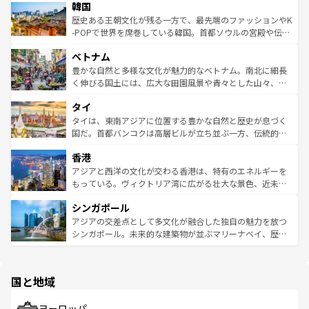
ワイを、存分に味わってほしい。 なお、新着のハワイ情報
韓国
いる。アクティビティも充実しており、サーフィンやダイ
ン）、静ひつな山岳地帯である台湾東部など、都市の喧騒
は
コンテンツ一覧
を参照してほしい。
ビング、ハイキングなど、アウトドア好きにはたまらな
と山間の静けさが共存しており、訪れる人に新しい発見と
歴史ある王朝文化が残る一方で、最先端のファッションやK
い。オーストラリアの多彩な魅力を存分に味わいつくそ
驚きをもたらしてくれる。また、奥深い台湾の食文化も魅
-POPで世界を席巻している韓国。首都ソウルの宮殿や伝統
う。 なお、新着のオーストラリア情報は
コンテンツ一覧
を
力で、夜市などの屋台グルメから高級料理、ヘルシーで美
家屋が並ぶエリアでは韓国の歴史と文化に浸ることがで
参照してほしい。
ベトナム
容にもいいと評判のスイーツなど、バラエティ豊かな料理
き、地方に足を延ばせば四季折々の自然美を楽しむことが
が味わえる。 なお、新着の台湾情報は
コンテンツ一覧
を参
できる。そして、キムチや焼肉、絶品のストリートフード
豊かな自然と多様な文化が魅力的なベトナム。南北に細長
照してほしい。
まで、さまざまな韓国料理が待っている。夜には、韓国な
く伸びる国土には、広大な田園風景や青々とした山々、世
らではのナイトライフも堪能できる。あたたかいホスピタ
界遺産に登録された壮大な自然景観が点在し、都市部では
タイ
リティに包まれながら、韓国の多彩な魅力を心ゆくまで味
急速な発展と共に伝統が息づく。ハノイの古い町並みやホ
わってみてほしい。 なお、新着の韓国情報は
コンテンツ一
ーチミン市のフランス統治時代の建物も、独特の雰囲気を
タイは、東南アジアに位置する豊かな自然と歴史が息づく
覧
を参照してほしい。
醸し出している。また、バラエティの豊かさとおいしさで
国だ。首都バンコクは高層ビルが立ち並ぶ一方、伝統的な
世界中の食通を魅了してやまないベトナム料理も魅力のひ
寺院や市場がいたるところに点在し、古きよき文化と現代
香港
とつ。フォーやバインミー、ベトナムコーヒーなどは、ぜ
の活気が交差している。北部ではチェンマイなどの山岳地
ひ現地で味わいたい。どの地域を訪れてもあたたかい人々
帯で自然と触れ合い、南部ではプーケットやクラビの美し
アジアと西洋の文化が交わる香港は、特有のエネルギーを
が旅行者を迎えてくれるので、きっと忘れられない旅にな
いビーチでリゾート気分を楽しむことができる。タイ料理
もっている。ヴィクトリア湾に広がる壮大な景色、近未来
るはずだ。 なお、新着のベトナム情報は
コンテンツ一覧
を
は世界的に有名で、屋台から高級レストランまで味覚を刺
的なアートスポット、そして歴史と現代が融合した町並
参照してほしい。
シンガポール
激する。気候は一年中温暖で、どの季節にも異なる楽しみ
み、どこを訪れても感動するはず。観光スポットが密集し
が待っている。親しみやすいタイの人々、仏教を中心とし
ており、効率よく見どころを回れるのも魅力。息をのむよ
アジアの交差点として多文化が融合した独自の魅力を放つ
た文化、そして多様な観光資源が、訪れる旅人を魅了し続
うな絶景から文化的な体験まで、香港を存分に楽しみ尽く
シンガポール。未来的な建築物が並ぶマリーナベイ、歴史
ける。 なお、新着のタイ情報は
コンテンツ一覧
を参照して
そう。 なお、新着の香港情報は
コンテンツ一覧
を参照して
と伝統を感じられるエスニックタウン、多数の緑豊かな公
ほしい。
ほしい。
園や自然保護区など、自然が調和した近代的な景観と文化
の多様性あふれるカラフルな町は、どこを歩いても新しい
国と地域
発見がある。さらに、治安のよさや充実した公共交通機関
も、旅行者にとっては魅力的なポイント。グルメも豊富
で、ホーカーズは地元の風情を楽しめる外せないスポット