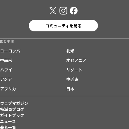
コミュニティを見る
国と地域
ヨーロッパ
北米
中南米
オセアニア
ハワイ
リゾート
アジア
中近東
アフリカ
日本
ウェブマガジン
特派員ブログ
ガイドブック
ニュース
著者一覧