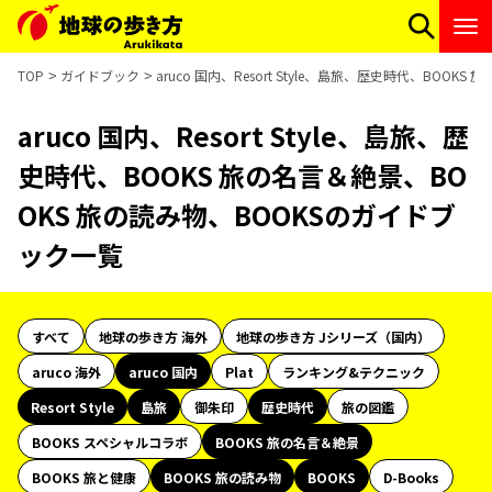
TOP
ガイドブック
aruco 国内、Resort Style、島旅、歴史時代、BOO
aruco 国内、Resort Style、島旅、歴
史時代、BOOKS 旅の名言＆絶景、BO
OKS 旅の読み物、BOOKSのガイドブ
ック一覧
すべて
地球の歩き方 海外
地球の歩き方 Jシリーズ（国内）
aruco 海外
aruco 国内
Plat
ランキング&テクニック
Resort Style
島旅
御朱印
歴史時代
旅の図鑑
BOOKS スペシャルコラボ
BOOKS 旅の名言＆絶景
BOOKS 旅と健康
BOOKS 旅の読み物
BOOKS
D-Books