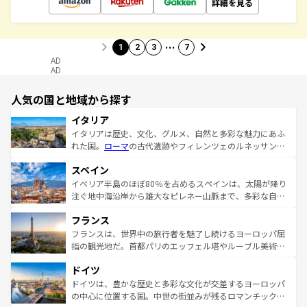
詳細を見る
…
1
2
3
7
AD
AD
人気の国と地域から探す
イタリア
イタリアは歴史、文化、グルメ、自然と多彩な魅力にあふ
れた国。
ローマ
の古代遺跡やフィレンツェのルネッサンス
美術、ヴェネツィアの運河など、歴史あるスポットはもち
スペイン
ろん、トスカーナの美しい田園風景やアマルフィ海岸の絶
景など、自然景観も見逃せない。観光の合間には、本場の
イベリア半島のほぼ80％を占めるスペインは、太陽が降り
ピザやパスタなど、絶品のイタリア料理を堪能することも
注ぐ地中海沿岸から雄大なピレネー山脈まで、多彩な自然
できる。朝目覚めてから夜眠るまで、すべての瞬間を楽し
と文化が詰まったヨーロッパ屈指の旅行先だ。多様な地域
フランス
ませてくれるイタリアで、忘れられない旅をしてみよう！
文化が根付くこの国では、情熱的なフラメンコ、熱気あふ
なお、新着のイタリア情報は
コンテンツ一覧
を参照してほ
れる闘牛、そして美味しいタパスが生活の一部となってい
フランスは、世界中の旅行者を魅了し続けるヨーロッパ屈
しい。
る。首都マドリードの洗練された雰囲気や、バルセロナの
指の観光地だ。首都パリのエッフェル塔やルーブル美術館
アートに溢れた街角から、地方では古代ローマ遺跡や中世
といった象徴的なスポットから、田舎町の古風な美しさま
ドイツ
の城塞都市、穏やかなビーチリゾートまで多彩な表情を見
で、幅広い魅力が詰まっている。華麗な宮殿、歴史的な大
せる。地方によって風土や気候が異なるスペインはその個
聖堂、美しいビーチ、そして豊かな自然が、訪れる者を心
ドイツは、豊かな歴史と多彩な文化が交差するヨーロッパ
性で訪れる人を魅了する。 なお、新着のスペイン情報は
コ
から魅了する。また、フランスは美食の国としても知ら
の中心に位置する国。中世の街並みが残るロマンチック街
ンテンツ一覧
を参照してほしい。