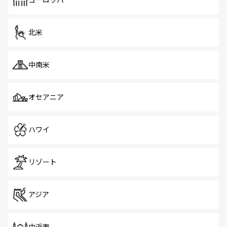
ヨーロッパ
だ。訪れる人を飽きさせないシンガポールで、多様な魅力
を体感しよう。 なお、新着のシンガポール情報は
コンテン
ツ一覧
を参照してほしい。
北米
中南米
オセアニア
ハワイ
リゾート
アジア