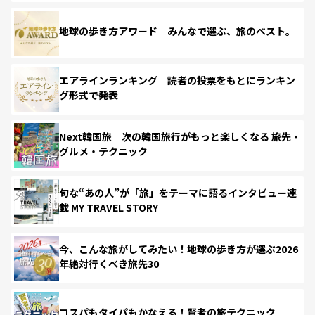
地球の歩き方アワード みんなで選ぶ、旅のベスト。
エアラインランキング 読者の投票をもとにランキン
グ形式で発表
Next韓国旅 次の韓国旅行がもっと楽しくなる 旅先・
グルメ・テクニック
旬な“あの人”が「旅」をテーマに語るインタビュー連
載 MY TRAVEL STORY
今、こんな旅がしてみたい！地球の歩き方が選ぶ2026
年絶対行くべき旅先30
コスパもタイパもかなえる！賢者の旅テクニック