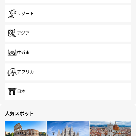
リゾート
アジア
中近東
アフリカ
日本
人気スポット