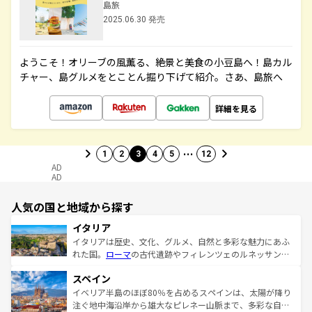
島旅
2025.06.30 発売
ようこそ！オリーブの風薫る、絶景と美食の小豆島へ！島カル
チャー、島グルメをとことん掘り下げて紹介。さあ、島旅へ
詳細を見る
…
1
2
3
4
5
12
AD
AD
人気の国と地域から探す
イタリア
イタリアは歴史、文化、グルメ、自然と多彩な魅力にあふ
れた国。
ローマ
の古代遺跡やフィレンツェのルネッサンス
美術、ヴェネツィアの運河など、歴史あるスポットはもち
スペイン
ろん、トスカーナの美しい田園風景やアマルフィ海岸の絶
景など、自然景観も見逃せない。観光の合間には、本場の
イベリア半島のほぼ80％を占めるスペインは、太陽が降り
ピザやパスタなど、絶品のイタリア料理を堪能することも
注ぐ地中海沿岸から雄大なピレネー山脈まで、多彩な自然