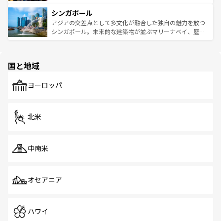
るはずだ。 なお、新着のベトナム情報は
コンテンツ一覧
を
は世界的に有名で、屋台から高級レストランまで味覚を刺
的なアートスポット、そして歴史と現代が融合した町並
参照してほしい。
シンガポール
激する。気候は一年中温暖で、どの季節にも異なる楽しみ
み、どこを訪れても感動するはず。観光スポットが密集し
が待っている。親しみやすいタイの人々、仏教を中心とし
ており、効率よく見どころを回れるのも魅力。息をのむよ
アジアの交差点として多文化が融合した独自の魅力を放つ
た文化、そして多様な観光資源が、訪れる旅人を魅了し続
うな絶景から文化的な体験まで、香港を存分に楽しみ尽く
シンガポール。未来的な建築物が並ぶマリーナベイ、歴史
ける。 なお、新着のタイ情報は
コンテンツ一覧
を参照して
そう。 なお、新着の香港情報は
コンテンツ一覧
を参照して
と伝統を感じられるエスニックタウン、多数の緑豊かな公
ほしい。
ほしい。
園や自然保護区など、自然が調和した近代的な景観と文化
の多様性あふれるカラフルな町は、どこを歩いても新しい
国と地域
発見がある。さらに、治安のよさや充実した公共交通機関
も、旅行者にとっては魅力的なポイント。グルメも豊富
で、ホーカーズは地元の風情を楽しめる外せないスポット
ヨーロッパ
だ。訪れる人を飽きさせないシンガポールで、多様な魅力
を体感しよう。 なお、新着のシンガポール情報は
コンテン
ツ一覧
を参照してほしい。
北米
中南米
オセアニア
ハワイ