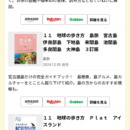
く。お寺の由緒や御朱印の意味、読み方などもていねいに解
説。
詳細を見る
１１ 地球の歩き方 島旅 宮古島
伊良部島 下地島 来間島 池間島
多良間島 大神島 ３訂版
島旅
2024.12.05 発売
宮古諸島だけの完全ガイドブック！ 島絶景、島グルメ、島カ
ルチャーをとことん掘り下げて紹介。島の方からのおすすめ情
報も。
詳細を見る
１１ 地球の歩き方 Ｐｌａｔ アイ
スランド