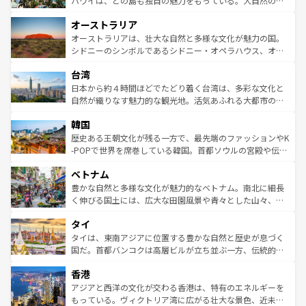
ハワイは、どの島も独自の魅力をもっている。大自然の神
ストーン国立公園といった絶景が堪能できる。さらに、南
秘を感じたいなら、火山が生み出した壮大な景観を誇るハ
オーストラリア
部のニューオーリンズでは、音楽と美食が融合した独特の
ワイ島は見逃せない。また、定番の観光地といえばオアフ
文化が魅力。旅行者はアメリカの各地域で異なる魅力を楽
島だが、静かな自然を求めるならマウイ島やカウアイ島が
オーストラリアは、壮大な自然と多様な文化が魅力の国。
しみながら、その多様性と豊かな歴史を感じることができ
おすすめ。エメラルドグリーンに輝く海をはじめ、豊かな
シドニーのシンボルであるシドニー・オペラハウス、オー
るだろう。車でのロードトリップや列車の旅も、アメリカ
文化や歴史が息づいている。「アロハスピリット」と呼ば
ストラリア東海岸北部に広がる大サンゴ礁地帯グレートバ
ならではの贅沢な旅のスタイルだ。 なお、新着のアメリカ
台湾
れるおもてなしの心で訪れる人々を迎えてくれるハワイの
リアリーフや大陸中央部にそびえるウルル（エアーズロッ
情報は
コンテンツ一覧
を参照してほしい。
人々、おいしいローカルフードやハワイアンミュージッ
ク）、タスマニアの美しい原生林やケアンズの熱帯雨林な
日本から約４時間ほどでたどり着く台湾は、多彩な文化と
ク、伝統的なフラダンスなど、すべてがハワイの魅力を彩
ど、見どころがたくさん。また、カフェやワイン、オージ
自然が織りなす魅力的な観光地。活気あふれる大都市の台
っている。訪れるたびに新しい発見と感動が待っているハ
ービーフなどの食文化も豊かで、美味しいものであふれて
北やノスタルジックな町並みが人気な九份（ジォウフェ
ワイを、存分に味わってほしい。 なお、新着のハワイ情報
韓国
いる。アクティビティも充実しており、サーフィンやダイ
ン）、静ひつな山岳地帯である台湾東部など、都市の喧騒
は
コンテンツ一覧
を参照してほしい。
ビング、ハイキングなど、アウトドア好きにはたまらな
と山間の静けさが共存しており、訪れる人に新しい発見と
歴史ある王朝文化が残る一方で、最先端のファッションやK
い。オーストラリアの多彩な魅力を存分に味わいつくそ
驚きをもたらしてくれる。また、奥深い台湾の食文化も魅
-POPで世界を席巻している韓国。首都ソウルの宮殿や伝統
う。 なお、新着のオーストラリア情報は
コンテンツ一覧
を
力で、夜市などの屋台グルメから高級料理、ヘルシーで美
家屋が並ぶエリアでは韓国の歴史と文化に浸ることがで
参照してほしい。
ベトナム
容にもいいと評判のスイーツなど、バラエティ豊かな料理
き、地方に足を延ばせば四季折々の自然美を楽しむことが
が味わえる。 なお、新着の台湾情報は
コンテンツ一覧
を参
できる。そして、キムチや焼肉、絶品のストリートフード
豊かな自然と多様な文化が魅力的なベトナム。南北に細長
照してほしい。
まで、さまざまな韓国料理が待っている。夜には、韓国な
く伸びる国土には、広大な田園風景や青々とした山々、世
らではのナイトライフも堪能できる。あたたかいホスピタ
界遺産に登録された壮大な自然景観が点在し、都市部では
タイ
リティに包まれながら、韓国の多彩な魅力を心ゆくまで味
急速な発展と共に伝統が息づく。ハノイの古い町並みやホ
わってみてほしい。 なお、新着の韓国情報は
コンテンツ一
ーチミン市のフランス統治時代の建物も、独特の雰囲気を
タイは、東南アジアに位置する豊かな自然と歴史が息づく
覧
を参照してほしい。
醸し出している。また、バラエティの豊かさとおいしさで
国だ。首都バンコクは高層ビルが立ち並ぶ一方、伝統的な
世界中の食通を魅了してやまないベトナム料理も魅力のひ
寺院や市場がいたるところに点在し、古きよき文化と現代
香港
とつ。フォーやバインミー、ベトナムコーヒーなどは、ぜ
の活気が交差している。北部ではチェンマイなどの山岳地
ひ現地で味わいたい。どの地域を訪れてもあたたかい人々
帯で自然と触れ合い、南部ではプーケットやクラビの美し
アジアと西洋の文化が交わる香港は、特有のエネルギーを
が旅行者を迎えてくれるので、きっと忘れられない旅にな
いビーチでリゾート気分を楽しむことができる。タイ料理
もっている。ヴィクトリア湾に広がる壮大な景色、近未来