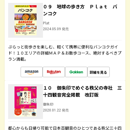
０９ 地球の歩き方 Ｐｌａｔ バ
ンコク
Plat
2024.05.09 発売
ぷらっと街歩きを楽しむ、軽くて携帯に便利なバンコクガイ
ド！１０エリアの詳細ＭＡＰ＆お散歩コース、絶対するべきプ
ラン満載。
詳細を見る
１０ 御朱印でめぐる秩父の寺社 三
十四観音完全掲載 改訂版
御朱印
2020.01.22 発売
都心からも日帰り可能で日本百観音のひとつである秩父三十四