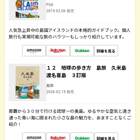
Plat
2019.02.06 発売
人気急上昇中の島国アイスランドの本格的ガイドブック。個人
旅行も実現可能な旅のハウツーもしっかり紹介しています。
詳細を見る
１２ 地球の歩き方 島旅 久米島
渡名喜島 ３訂版
島旅
2026.02.19 発売
那覇から３０分で行ける琉球一の美島。ゆるやかな空気と透き
通った青い海に囲まれた小さな島の魅力を、あますことなくご
紹介！
詳細を見る