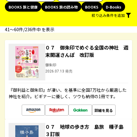
BOOKS 旅と健康
BOOKS 旅の読み物
BOOKS
D-Books
絞り込み条件を追加
41〜60件/236件中 を表示
０７ 御朱印でめぐる全国の神社 週
末開運さんぽ 改訂版
御朱印
2026.07.13 発売
『御利益と御朱印』が凄い、を基準に全国7万社から厳選した
神社を紹介。ビギナーに優しく、ツウも納得の1冊です。
詳細を見る
０７ 地球の歩き方 島旅 種子島
３訂版