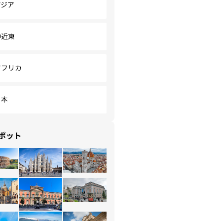
アジア
中近東
アフリカ
日本
ポット