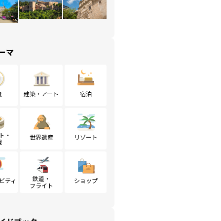
ーマ
食
建築・アート
宿泊
ト・
世界遺産
リゾート
戦
鉄道・
ビティ
ショップ
フライト