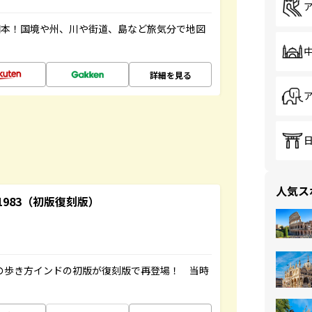
図本！国境や州、川や街道、島など旅気分で地図
詳細を見る
人気ス
-1983（初版復刻版）
球の歩き方インドの初版が復刻版で再登場！ 当時