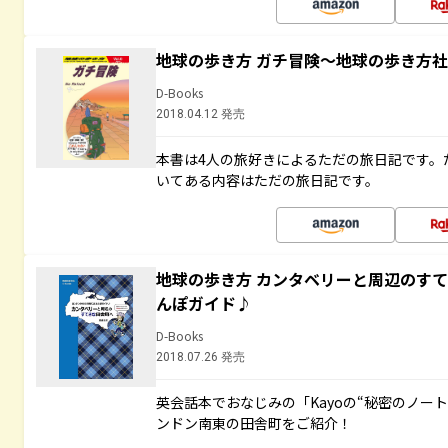
地球の歩き方 ガチ冒険～地球の歩き方
D-Books
2018.04.12 発売
本書は4人の旅好きによるただの旅日記です。
いてある内容はただの旅日記です。
地球の歩き方 カンタベリーと周辺のす
んぽガイド♪
D-Books
2018.07.26 発売
英会話本でおなじみの「Kayoの“秘密のノー
ンドン南東の田舎町をご紹介！