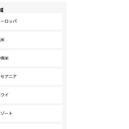
域
ヨーロッパ
北米
中南米
オセアニア
ハワイ
リゾート