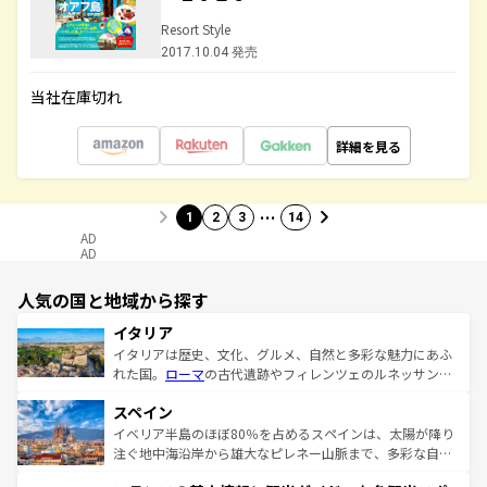
Resort Style
2017.10.04 発売
当社在庫切れ
詳細を見る
…
1
2
3
14
AD
AD
人気の国と地域から探す
イタリア
イタリアは歴史、文化、グルメ、自然と多彩な魅力にあふ
れた国。
ローマ
の古代遺跡やフィレンツェのルネッサンス
美術、ヴェネツィアの運河など、歴史あるスポットはもち
スペイン
ろん、トスカーナの美しい田園風景やアマルフィ海岸の絶
景など、自然景観も見逃せない。観光の合間には、本場の
イベリア半島のほぼ80％を占めるスペインは、太陽が降り
ピザやパスタなど、絶品のイタリア料理を堪能することも
注ぐ地中海沿岸から雄大なピレネー山脈まで、多彩な自然
できる。朝目覚めてから夜眠るまで、すべての瞬間を楽し
と文化が詰まったヨーロッパ屈指の旅行先だ。多様な地域