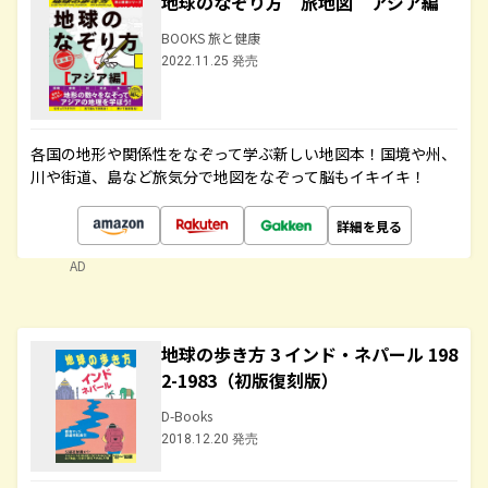
地球のなぞり方 旅地図 アジア編
BOOKS 旅と健康
2022.11.25 発売
各国の地形や関係性をなぞって学ぶ新しい地図本！国境や州、
川や街道、島など旅気分で地図をなぞって脳もイキイキ！
詳細を見る
AD
地球の歩き方 3 インド・ネパール 198
2-1983（初版復刻版）
D-Books
2018.12.20 発売