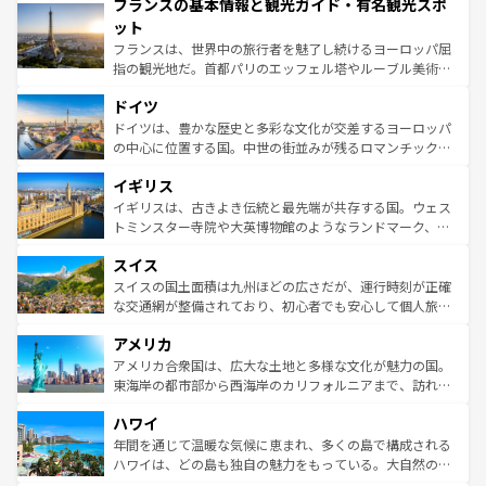
フランスの基本情報と観光ガイド・有名観光スポ
ませてくれるイタリアで、忘れられない旅をしてみよう！
文化が根付くこの国では、情熱的なフラメンコ、熱気あふ
なお、新着のイタリア情報は
コンテンツ一覧
を参照してほ
れる闘牛、そして美味しいタパスが生活の一部となってい
ット
しい。
る。首都マドリードの洗練された雰囲気や、バルセロナの
フランスは、世界中の旅行者を魅了し続けるヨーロッパ屈
アートに溢れた街角から、地方では古代ローマ遺跡や中世
指の観光地だ。首都パリのエッフェル塔やルーブル美術館
の城塞都市、穏やかなビーチリゾートまで多彩な表情を見
といった象徴的なスポットから、田舎町の古風な美しさま
せる。地方によって風土や気候が異なるスペインはその個
ドイツ
で、幅広い魅力が詰まっている。華麗な宮殿、歴史的な大
性で訪れる人を魅了する。 なお、新着のスペイン情報は
コ
聖堂、美しいビーチ、そして豊かな自然が、訪れる者を心
ドイツは、豊かな歴史と多彩な文化が交差するヨーロッパ
ンテンツ一覧
を参照してほしい。
から魅了する。また、フランスは美食の国としても知ら
の中心に位置する国。中世の街並みが残るロマンチック街
れ、フランス料理はユネスコ無形文化遺産にも登録されて
道から、未来を先取りするようなモダンな都市まで多様な
イギリス
いる。シャンパンの発祥地であるランス、プロヴァンスの
顔を持つこの国は、どこを歩いても飽きることがない。ベ
香り高いラベンダー畑など、多彩な楽しみ方が可能だ。さ
ルリンの文化的活気、バイエルン州のアルプスの絶景、そ
イギリスは、古きよき伝統と最先端が共存する国。ウェス
らに、パリ以外の地域にも魅力が溢れており、どの街角に
してライン川沿いのワイン畑といった風景は必見。ビール
トミンスター寺院や大英博物館のようなランドマーク、歴
も豊かな歴史と文化が息づいている。パリ以外の個性あふ
とソーセージを味わいながら地元の人と過ごす楽しい時間
史ある大学都市、美しい丘陵地帯や牧歌的な風景など、エ
れる地方に足を運ぶとそれぞれで全く異なる文化を体験で
スイス
は、お酒好きな人にはぜひ体験してほしい。 なお、新着の
リアごとに異なる魅力がある。また、優雅なアフタヌーン
きるだろう。 なお、新着のフランス情報は
コンテンツ一覧
ドイツ情報は
コンテンツ一覧
を参照してほしい。
ティー、ビール好きにはたまらない英国パブ、サッカー観
スイスの国土面積は九州ほどの広さだが、運行時刻が正確
を参照してほしい。
戦など、本場だからこそできる体験も豊富。イギリスを旅
な交通網が整備されており、初心者でも安心して個人旅行
して楽しみつくそう。 なお、新着のイギリス情報は
コンテ
を楽しめる。日本同様に時刻表どおりの旅が可能だ。中世
アメリカ
ンツ一覧
を参照してほしい。
の建物がそのまま残る町や、スイスならではのユニークな
博物館もあり、アルプス観光だけでなく町歩きも満喫する
アメリカ合衆国は、広大な土地と多様な文化が魅力の国。
ことができる。国民の所得が高いため物価も高いが、旅行
東海岸の都市部から西海岸のカリフォルニアまで、訪れる
者向けの交通パス提供のサービスもあり、うまく活用すれ
場所ごとに異なる風景と体験が待っている。ニューヨーク
ハワイ
ば市内交通費無料で観光を楽しむこともできる。 なお、新
のような巨大都市は、観光、ショッピング、エンターテイ
着のスイス情報は
コンテンツ一覧
を参照してほしい。
ンメントが詰まった刺激的なスポットだ。一方、アメリカ
年間を通じて温暖な気候に恵まれ、多くの島で構成される
西部には大自然が広がり、グランドキャニオンやイエロー
ハワイは、どの島も独自の魅力をもっている。大自然の神
ストーン国立公園といった絶景が堪能できる。さらに、南
秘を感じたいなら、火山が生み出した壮大な景観を誇るハ