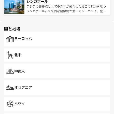
参照してほしい。
シンガポール
激する。気候は一年中温暖で、どの季節にも異なる楽しみ
み、どこを訪れても感動するはず。観光スポットが密集し
が待っている。親しみやすいタイの人々、仏教を中心とし
ており、効率よく見どころを回れるのも魅力。息をのむよ
アジアの交差点として多文化が融合した独自の魅力を放つ
た文化、そして多様な観光資源が、訪れる旅人を魅了し続
うな絶景から文化的な体験まで、香港を存分に楽しみ尽く
シンガポール。未来的な建築物が並ぶマリーナベイ、歴史
ける。 なお、新着のタイ情報は
コンテンツ一覧
を参照して
そう。 なお、新着の香港情報は
コンテンツ一覧
を参照して
と伝統を感じられるエスニックタウン、多数の緑豊かな公
ほしい。
ほしい。
園や自然保護区など、自然が調和した近代的な景観と文化
の多様性あふれるカラフルな町は、どこを歩いても新しい
国と地域
発見がある。さらに、治安のよさや充実した公共交通機関
も、旅行者にとっては魅力的なポイント。グルメも豊富
で、ホーカーズは地元の風情を楽しめる外せないスポット
ヨーロッパ
だ。訪れる人を飽きさせないシンガポールで、多様な魅力
を体感しよう。 なお、新着のシンガポール情報は
コンテン
ツ一覧
を参照してほしい。
北米
中南米
オセアニア
ハワイ