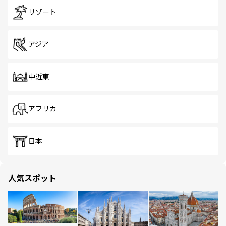
リゾート
アジア
中近東
アフリカ
日本
人気スポット