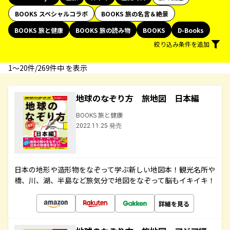
BOOKS スペシャルコラボ
BOOKS 旅の名言＆絶景
BOOKS 旅と健康
BOOKS 旅の読み物
BOOKS
D-Books
絞り込み条件を追加
1〜20件/269件中 を表示
地球のなぞり方 旅地図 日本編
BOOKS 旅と健康
2022.11.25 発売
日本の地形や造形物をなぞって学ぶ新しい地図本！観光名所や
橋、川、湖、半島など旅気分で地図をなぞって脳もイキイキ！
詳細を見る