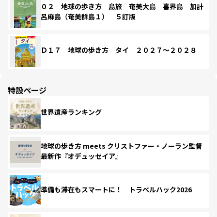
０２ 地球の歩き方 島旅 奄美大島 喜界島 加計
呂麻島（奄美群島１） ５訂版
Ｄ１７ 地球の歩き方 タイ ２０２７～２０２８
特設ページ
世界遺産ランキング
地球の歩き方 meets クリストファー・ノーラン監督
最新作『オデュッセイア』
準備も滞在もスマートに！ トラベルハック2026