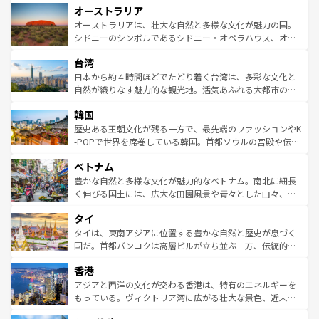
オーストラリア
部のニューオーリンズでは、音楽と美食が融合した独特の
ワイ島は見逃せない。また、定番の観光地といえばオアフ
文化が魅力。旅行者はアメリカの各地域で異なる魅力を楽
島だが、静かな自然を求めるならマウイ島やカウアイ島が
オーストラリアは、壮大な自然と多様な文化が魅力の国。
しみながら、その多様性と豊かな歴史を感じることができ
おすすめ。エメラルドグリーンに輝く海をはじめ、豊かな
シドニーのシンボルであるシドニー・オペラハウス、オー
るだろう。車でのロードトリップや列車の旅も、アメリカ
文化や歴史が息づいている。「アロハスピリット」と呼ば
ストラリア東海岸北部に広がる大サンゴ礁地帯グレートバ
ならではの贅沢な旅のスタイルだ。 なお、新着のアメリカ
台湾
れるおもてなしの心で訪れる人々を迎えてくれるハワイの
リアリーフや大陸中央部にそびえるウルル（エアーズロッ
情報は
コンテンツ一覧
を参照してほしい。
人々、おいしいローカルフードやハワイアンミュージッ
ク）、タスマニアの美しい原生林やケアンズの熱帯雨林な
日本から約４時間ほどでたどり着く台湾は、多彩な文化と
ク、伝統的なフラダンスなど、すべてがハワイの魅力を彩
ど、見どころがたくさん。また、カフェやワイン、オージ
自然が織りなす魅力的な観光地。活気あふれる大都市の台
っている。訪れるたびに新しい発見と感動が待っているハ
ービーフなどの食文化も豊かで、美味しいものであふれて
北やノスタルジックな町並みが人気な九份（ジォウフェ
ワイを、存分に味わってほしい。 なお、新着のハワイ情報
韓国
いる。アクティビティも充実しており、サーフィンやダイ
ン）、静ひつな山岳地帯である台湾東部など、都市の喧騒
は
コンテンツ一覧
を参照してほしい。
ビング、ハイキングなど、アウトドア好きにはたまらな
と山間の静けさが共存しており、訪れる人に新しい発見と
歴史ある王朝文化が残る一方で、最先端のファッションやK
い。オーストラリアの多彩な魅力を存分に味わいつくそ
驚きをもたらしてくれる。また、奥深い台湾の食文化も魅
-POPで世界を席巻している韓国。首都ソウルの宮殿や伝統
う。 なお、新着のオーストラリア情報は
コンテンツ一覧
を
力で、夜市などの屋台グルメから高級料理、ヘルシーで美
家屋が並ぶエリアでは韓国の歴史と文化に浸ることがで
参照してほしい。
ベトナム
容にもいいと評判のスイーツなど、バラエティ豊かな料理
き、地方に足を延ばせば四季折々の自然美を楽しむことが
が味わえる。 なお、新着の台湾情報は
コンテンツ一覧
を参
できる。そして、キムチや焼肉、絶品のストリートフード
豊かな自然と多様な文化が魅力的なベトナム。南北に細長
照してほしい。
まで、さまざまな韓国料理が待っている。夜には、韓国な
く伸びる国土には、広大な田園風景や青々とした山々、世
らではのナイトライフも堪能できる。あたたかいホスピタ
界遺産に登録された壮大な自然景観が点在し、都市部では
タイ
リティに包まれながら、韓国の多彩な魅力を心ゆくまで味
急速な発展と共に伝統が息づく。ハノイの古い町並みやホ
わってみてほしい。 なお、新着の韓国情報は
コンテンツ一
ーチミン市のフランス統治時代の建物も、独特の雰囲気を
タイは、東南アジアに位置する豊かな自然と歴史が息づく
覧
を参照してほしい。
醸し出している。また、バラエティの豊かさとおいしさで
国だ。首都バンコクは高層ビルが立ち並ぶ一方、伝統的な
世界中の食通を魅了してやまないベトナム料理も魅力のひ
寺院や市場がいたるところに点在し、古きよき文化と現代
香港
とつ。フォーやバインミー、ベトナムコーヒーなどは、ぜ
の活気が交差している。北部ではチェンマイなどの山岳地
ひ現地で味わいたい。どの地域を訪れてもあたたかい人々
帯で自然と触れ合い、南部ではプーケットやクラビの美し
アジアと西洋の文化が交わる香港は、特有のエネルギーを
が旅行者を迎えてくれるので、きっと忘れられない旅にな
いビーチでリゾート気分を楽しむことができる。タイ料理
もっている。ヴィクトリア湾に広がる壮大な景色、近未来
るはずだ。 なお、新着のベトナム情報は
コンテンツ一覧
を
は世界的に有名で、屋台から高級レストランまで味覚を刺
的なアートスポット、そして歴史と現代が融合した町並