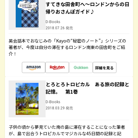
すてきな田舎町へ～ロンドンからの日
帰りおさんぽガイド♪
D-Books
2018.07.26 発売
英会話本でおなじみの「Kayoの“秘密のノート”」シリーズの
著者が、今度は自分の滞在するロンドン南東の田舎町をご紹
介！
詳細を見る
とろとろトロピカル ある旅の記録と
記憶。 第1巻
D-Books
2018.03.29 発売
子供の頃から夢見ていた南の島に滞在することになった筆者
が、島で出合うトロピカルでマジカルな45日間の記録と記