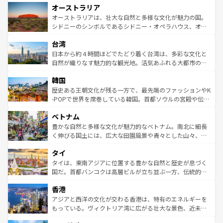
オーストラリア
部のニューオーリンズでは、音楽と美食が融合した独特の
ワイ島は見逃せない。また、定番の観光地といえばオアフ
文化が魅力。旅行者はアメリカの各地域で異なる魅力を楽
島だが、静かな自然を求めるならマウイ島やカウアイ島が
オーストラリアは、壮大な自然と多様な文化が魅力の国。
しみながら、その多様性と豊かな歴史を感じることができ
おすすめ。エメラルドグリーンに輝く海をはじめ、豊かな
シドニーのシンボルであるシドニー・オペラハウス、オー
るだろう。車でのロードトリップや列車の旅も、アメリカ
文化や歴史が息づいている。「アロハスピリット」と呼ば
ストラリア東海岸北部に広がる大サンゴ礁地帯グレートバ
ならではの贅沢な旅のスタイルだ。 なお、新着のアメリカ
台湾
れるおもてなしの心で訪れる人々を迎えてくれるハワイの
リアリーフや大陸中央部にそびえるウルル（エアーズロッ
情報は
コンテンツ一覧
を参照してほしい。
人々、おいしいローカルフードやハワイアンミュージッ
ク）、タスマニアの美しい原生林やケアンズの熱帯雨林な
日本から約４時間ほどでたどり着く台湾は、多彩な文化と
ク、伝統的なフラダンスなど、すべてがハワイの魅力を彩
ど、見どころがたくさん。また、カフェやワイン、オージ
自然が織りなす魅力的な観光地。活気あふれる大都市の台
っている。訪れるたびに新しい発見と感動が待っているハ
ービーフなどの食文化も豊かで、美味しいものであふれて
北やノスタルジックな町並みが人気な九份（ジォウフェ
ワイを、存分に味わってほしい。 なお、新着のハワイ情報
韓国
いる。アクティビティも充実しており、サーフィンやダイ
ン）、静ひつな山岳地帯である台湾東部など、都市の喧騒
は
コンテンツ一覧
を参照してほしい。
ビング、ハイキングなど、アウトドア好きにはたまらな
と山間の静けさが共存しており、訪れる人に新しい発見と
歴史ある王朝文化が残る一方で、最先端のファッションやK
い。オーストラリアの多彩な魅力を存分に味わいつくそ
驚きをもたらしてくれる。また、奥深い台湾の食文化も魅
-POPで世界を席巻している韓国。首都ソウルの宮殿や伝統
う。 なお、新着のオーストラリア情報は
コンテンツ一覧
を
力で、夜市などの屋台グルメから高級料理、ヘルシーで美
家屋が並ぶエリアでは韓国の歴史と文化に浸ることがで
参照してほしい。
ベトナム
容にもいいと評判のスイーツなど、バラエティ豊かな料理
き、地方に足を延ばせば四季折々の自然美を楽しむことが
が味わえる。 なお、新着の台湾情報は
コンテンツ一覧
を参
できる。そして、キムチや焼肉、絶品のストリートフード
豊かな自然と多様な文化が魅力的なベトナム。南北に細長
照してほしい。
まで、さまざまな韓国料理が待っている。夜には、韓国な
く伸びる国土には、広大な田園風景や青々とした山々、世
らではのナイトライフも堪能できる。あたたかいホスピタ
界遺産に登録された壮大な自然景観が点在し、都市部では
タイ
リティに包まれながら、韓国の多彩な魅力を心ゆくまで味
急速な発展と共に伝統が息づく。ハノイの古い町並みやホ
わってみてほしい。 なお、新着の韓国情報は
コンテンツ一
ーチミン市のフランス統治時代の建物も、独特の雰囲気を
タイは、東南アジアに位置する豊かな自然と歴史が息づく
覧
を参照してほしい。
醸し出している。また、バラエティの豊かさとおいしさで
国だ。首都バンコクは高層ビルが立ち並ぶ一方、伝統的な
世界中の食通を魅了してやまないベトナム料理も魅力のひ
寺院や市場がいたるところに点在し、古きよき文化と現代
香港
とつ。フォーやバインミー、ベトナムコーヒーなどは、ぜ
の活気が交差している。北部ではチェンマイなどの山岳地
ひ現地で味わいたい。どの地域を訪れてもあたたかい人々
帯で自然と触れ合い、南部ではプーケットやクラビの美し
アジアと西洋の文化が交わる香港は、特有のエネルギーを
が旅行者を迎えてくれるので、きっと忘れられない旅にな
いビーチでリゾート気分を楽しむことができる。タイ料理
もっている。ヴィクトリア湾に広がる壮大な景色、近未来
るはずだ。 なお、新着のベトナム情報は
コンテンツ一覧
を
は世界的に有名で、屋台から高級レストランまで味覚を刺
的なアートスポット、そして歴史と現代が融合した町並