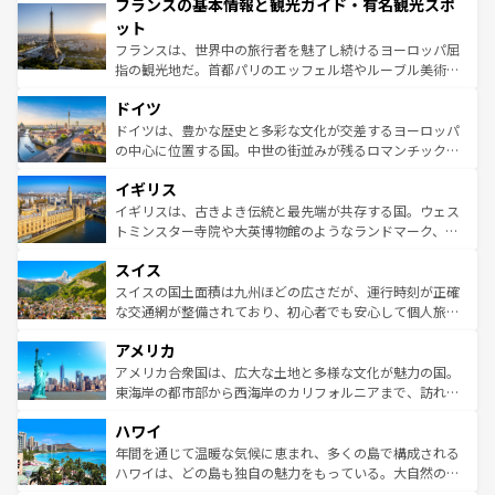
フランスの基本情報と観光ガイド・有名観光スポ
ませてくれるイタリアで、忘れられない旅をしてみよう！
文化が根付くこの国では、情熱的なフラメンコ、熱気あふ
なお、新着のイタリア情報は
コンテンツ一覧
を参照してほ
れる闘牛、そして美味しいタパスが生活の一部となってい
ット
しい。
る。首都マドリードの洗練された雰囲気や、バルセロナの
フランスは、世界中の旅行者を魅了し続けるヨーロッパ屈
アートに溢れた街角から、地方では古代ローマ遺跡や中世
指の観光地だ。首都パリのエッフェル塔やルーブル美術館
の城塞都市、穏やかなビーチリゾートまで多彩な表情を見
といった象徴的なスポットから、田舎町の古風な美しさま
せる。地方によって風土や気候が異なるスペインはその個
ドイツ
で、幅広い魅力が詰まっている。華麗な宮殿、歴史的な大
性で訪れる人を魅了する。 なお、新着のスペイン情報は
コ
聖堂、美しいビーチ、そして豊かな自然が、訪れる者を心
ドイツは、豊かな歴史と多彩な文化が交差するヨーロッパ
ンテンツ一覧
を参照してほしい。
から魅了する。また、フランスは美食の国としても知ら
の中心に位置する国。中世の街並みが残るロマンチック街
れ、フランス料理はユネスコ無形文化遺産にも登録されて
道から、未来を先取りするようなモダンな都市まで多様な
イギリス
いる。シャンパンの発祥地であるランス、プロヴァンスの
顔を持つこの国は、どこを歩いても飽きることがない。ベ
香り高いラベンダー畑など、多彩な楽しみ方が可能だ。さ
ルリンの文化的活気、バイエルン州のアルプスの絶景、そ
イギリスは、古きよき伝統と最先端が共存する国。ウェス
らに、パリ以外の地域にも魅力が溢れており、どの街角に
してライン川沿いのワイン畑といった風景は必見。ビール
トミンスター寺院や大英博物館のようなランドマーク、歴
も豊かな歴史と文化が息づいている。パリ以外の個性あふ
とソーセージを味わいながら地元の人と過ごす楽しい時間
史ある大学都市、美しい丘陵地帯や牧歌的な風景など、エ
れる地方に足を運ぶとそれぞれで全く異なる文化を体験で
スイス
は、お酒好きな人にはぜひ体験してほしい。 なお、新着の
リアごとに異なる魅力がある。また、優雅なアフタヌーン
きるだろう。 なお、新着のフランス情報は
コンテンツ一覧
ドイツ情報は
コンテンツ一覧
を参照してほしい。
ティー、ビール好きにはたまらない英国パブ、サッカー観
スイスの国土面積は九州ほどの広さだが、運行時刻が正確
を参照してほしい。
戦など、本場だからこそできる体験も豊富。イギリスを旅
な交通網が整備されており、初心者でも安心して個人旅行
して楽しみつくそう。 なお、新着のイギリス情報は
コンテ
を楽しめる。日本同様に時刻表どおりの旅が可能だ。中世
アメリカ
ンツ一覧
を参照してほしい。
の建物がそのまま残る町や、スイスならではのユニークな
博物館もあり、アルプス観光だけでなく町歩きも満喫する
アメリカ合衆国は、広大な土地と多様な文化が魅力の国。
ことができる。国民の所得が高いため物価も高いが、旅行
東海岸の都市部から西海岸のカリフォルニアまで、訪れる
者向けの交通パス提供のサービスもあり、うまく活用すれ
場所ごとに異なる風景と体験が待っている。ニューヨーク
ハワイ
ば市内交通費無料で観光を楽しむこともできる。 なお、新
のような巨大都市は、観光、ショッピング、エンターテイ
着のスイス情報は
コンテンツ一覧
を参照してほしい。
ンメントが詰まった刺激的なスポットだ。一方、アメリカ
年間を通じて温暖な気候に恵まれ、多くの島で構成される
西部には大自然が広がり、グランドキャニオンやイエロー
ハワイは、どの島も独自の魅力をもっている。大自然の神
ストーン国立公園といった絶景が堪能できる。さらに、南
秘を感じたいなら、火山が生み出した壮大な景観を誇るハ