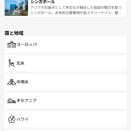
参照してほしい。
シンガポール
激する。気候は一年中温暖で、どの季節にも異なる楽しみ
み、どこを訪れても感動するはず。観光スポットが密集し
が待っている。親しみやすいタイの人々、仏教を中心とし
ており、効率よく見どころを回れるのも魅力。息をのむよ
アジアの交差点として多文化が融合した独自の魅力を放つ
た文化、そして多様な観光資源が、訪れる旅人を魅了し続
うな絶景から文化的な体験まで、香港を存分に楽しみ尽く
シンガポール。未来的な建築物が並ぶマリーナベイ、歴史
ける。 なお、新着のタイ情報は
コンテンツ一覧
を参照して
そう。 なお、新着の香港情報は
コンテンツ一覧
を参照して
と伝統を感じられるエスニックタウン、多数の緑豊かな公
ほしい。
ほしい。
園や自然保護区など、自然が調和した近代的な景観と文化
の多様性あふれるカラフルな町は、どこを歩いても新しい
国と地域
発見がある。さらに、治安のよさや充実した公共交通機関
も、旅行者にとっては魅力的なポイント。グルメも豊富
で、ホーカーズは地元の風情を楽しめる外せないスポット
ヨーロッパ
だ。訪れる人を飽きさせないシンガポールで、多様な魅力
を体感しよう。 なお、新着のシンガポール情報は
コンテン
ツ一覧
を参照してほしい。
北米
中南米
オセアニア
ハワイ