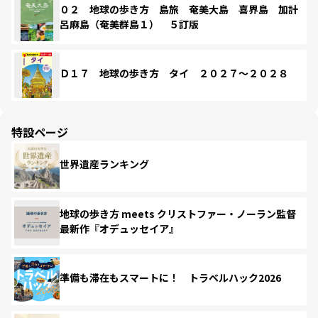
０２ 地球の歩き方 島旅 奄美大島 喜界島 加計
呂麻島（奄美群島１） ５訂版
Ｄ１７ 地球の歩き方 タイ ２０２７～２０２８
特設ページ
世界遺産ランキング
地球の歩き方 meets クリストファー・ノーラン監督
最新作『オデュッセイア』
準備も滞在もスマートに！ トラベルハック2026