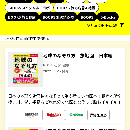
BOOKS スペシャルコラボ
BOOKS 旅の名言＆絶景
BOOKS 旅と健康
BOOKS 旅の読み物
BOOKS
D-Books
絞り込み条件を追加
1〜20件/265件中 を表示
地球のなぞり方 旅地図 日本編
BOOKS 旅と健康
2022.11.25 発売
日本の地形や造形物をなぞって学ぶ新しい地図本！観光名所や
橋、川、湖、半島など旅気分で地図をなぞって脳もイキイキ！
詳細を見る