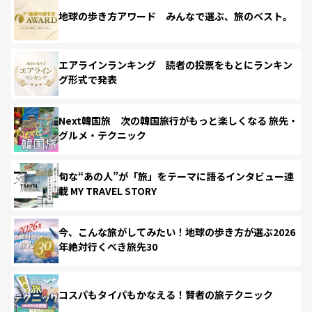
地球の歩き方アワード みんなで選ぶ、旅のベスト。
エアラインランキング 読者の投票をもとにランキン
グ形式で発表
Next韓国旅 次の韓国旅行がもっと楽しくなる 旅先・
グルメ・テクニック
旬な“あの人”が「旅」をテーマに語るインタビュー連
載 MY TRAVEL STORY
今、こんな旅がしてみたい！地球の歩き方が選ぶ2026
年絶対行くべき旅先30
コスパもタイパもかなえる！賢者の旅テクニック