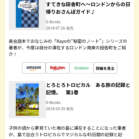
すてきな田舎町へ～ロンドンからの日
帰りおさんぽガイド♪
D-Books
2018.07.26 発売
英会話本でおなじみの「Kayoの“秘密のノート”」シリーズの
著者が、今度は自分の滞在するロンドン南東の田舎町をご紹
介！
詳細を見る
とろとろトロピカル ある旅の記録と
記憶。 第1巻
D-Books
2018.03.29 発売
子供の頃から夢見ていた南の島に滞在することになった筆者
が、島で出合うトロピカルでマジカルな45日間の記録と記