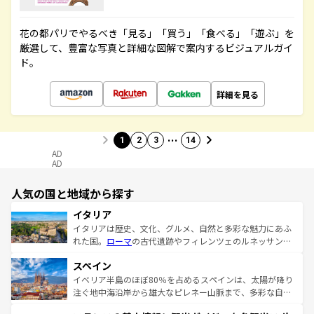
花の都パリでやるべき「見る」「買う」「食べる」「遊ぶ」を
厳選して、豊富な写真と詳細な図解で案内するビジュアルガイ
ド。
詳細を見る
…
1
2
3
14
AD
AD
人気の国と地域から探す
イタリア
イタリアは歴史、文化、グルメ、自然と多彩な魅力にあふ
れた国。
ローマ
の古代遺跡やフィレンツェのルネッサンス
美術、ヴェネツィアの運河など、歴史あるスポットはもち
スペイン
ろん、トスカーナの美しい田園風景やアマルフィ海岸の絶
景など、自然景観も見逃せない。観光の合間には、本場の
イベリア半島のほぼ80％を占めるスペインは、太陽が降り
ピザやパスタなど、絶品のイタリア料理を堪能することも
注ぐ地中海沿岸から雄大なピレネー山脈まで、多彩な自然
できる。朝目覚めてから夜眠るまで、すべての瞬間を楽し
と文化が詰まったヨーロッパ屈指の旅行先だ。多様な地域