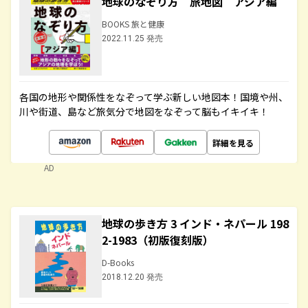
地球のなぞり方 旅地図 アジア編
BOOKS 旅と健康
2022.11.25 発売
各国の地形や関係性をなぞって学ぶ新しい地図本！国境や州、
川や街道、島など旅気分で地図をなぞって脳もイキイキ！
詳細を見る
AD
地球の歩き方 3 インド・ネパール 198
2-1983（初版復刻版）
D-Books
2018.12.20 発売