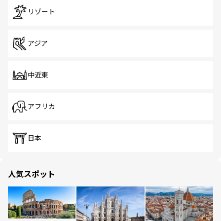
リゾート
アジア
中近東
アフリカ
日本
人気スポット