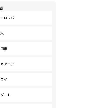
域
ヨーロッパ
北米
中南米
オセアニア
ハワイ
リゾート