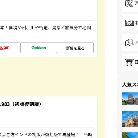
図本！国境や州、川や街道、島など旅気分で地図
詳細を見る
人気ス
-1983（初版復刻版）
球の歩き方インドの初版が復刻版で再登場！ 当時