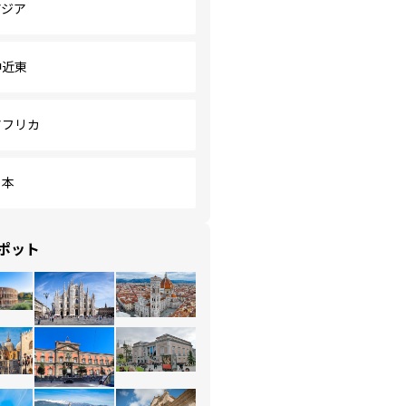
アジア
中近東
アフリカ
日本
ポット