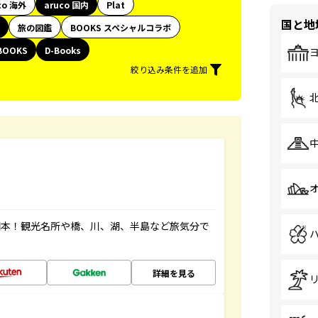
co 海外
aruco 国内
Plat
国と地
旅の図鑑
BOOKS スペシャルコラボ
BOOKS
D-Books
絞り込み条件を追加
図本！観光名所や橋、川、湖、半島など旅気分で
詳細を見る