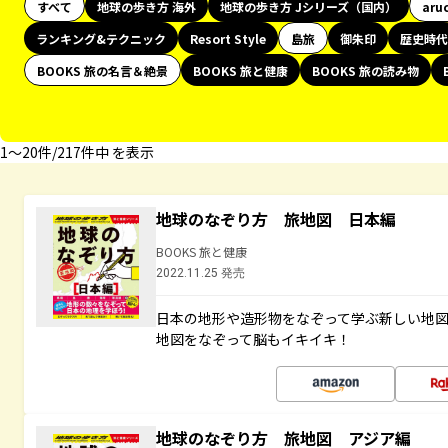
すべて
地球の歩き方 海外
地球の歩き方 Jシリーズ（国内）
aru
ランキング&テクニック
Resort Style
島旅
御朱印
歴史時代
BOOKS 旅の名言＆絶景
BOOKS 旅と健康
BOOKS 旅の読み物
1〜20件/217件中 を表示
地球のなぞり方 旅地図 日本編
BOOKS 旅と健康
2022.11.25 発売
日本の地形や造形物をなぞって学ぶ新しい地
地図をなぞって脳もイキイキ！
地球のなぞり方 旅地図 アジア編