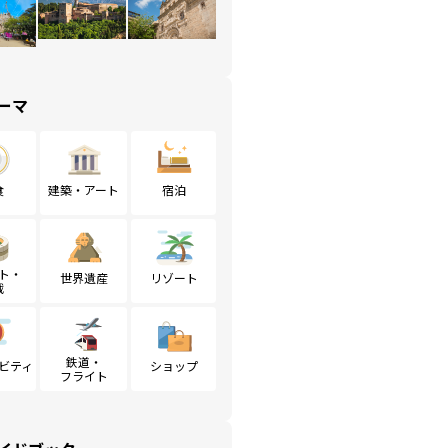
ーマ
食
建築・アート
宿泊
ト・
世界遺産
リゾート
戦
鉄道・
ビティ
ショップ
フライト