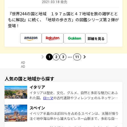
2021.03.18 発売
『世界244の国と地域 １９７ヵ国と４７地域を旅の雑学とと
もに解説』に続く、「地球の歩き方」の図鑑シリーズ第２弾が
登場！
詳細を見る
…
1
2
3
11
AD
AD
人気の国と地域から探す
イタリア
イタリアは歴史、文化、グルメ、自然と多彩な魅力にあふ
れた国。
ローマ
の古代遺跡やフィレンツェのルネッサンス
美術、ヴェネツィアの運河など、歴史あるスポットはもち
スペイン
ろん、トスカーナの美しい田園風景やアマルフィ海岸の絶
景など、自然景観も見逃せない。観光の合間には、本場の
イベリア半島のほぼ80％を占めるスペインは、太陽が降り
ピザやパスタなど、絶品のイタリア料理を堪能することも
注ぐ地中海沿岸から雄大なピレネー山脈まで、多彩な自然
できる。朝目覚めてから夜眠るまで、すべての瞬間を楽し
と文化が詰まったヨーロッパ屈指の旅行先だ。多様な地域