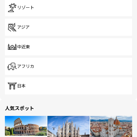
リゾート
アジア
中近東
アフリカ
日本
人気スポット