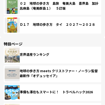
０２ 地球の歩き方 島旅 奄美大島 喜界島 加計
呂麻島（奄美群島１） ５訂版
Ｄ１７ 地球の歩き方 タイ ２０２７～２０２８
特設ページ
世界遺産ランキング
地球の歩き方 meets クリストファー・ノーラン監督
最新作『オデュッセイア』
準備も滞在もスマートに！ トラベルハック2026