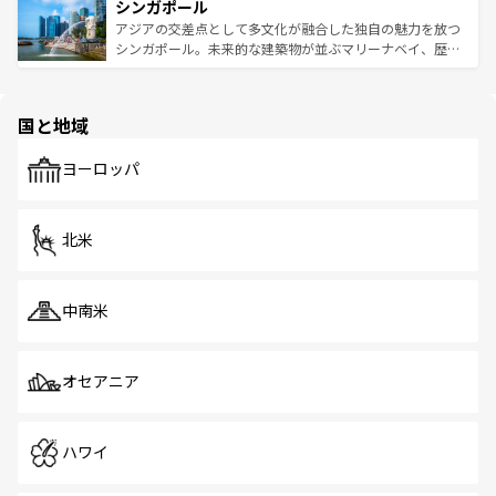
参照してほしい。
シンガポール
激する。気候は一年中温暖で、どの季節にも異なる楽しみ
み、どこを訪れても感動するはず。観光スポットが密集し
が待っている。親しみやすいタイの人々、仏教を中心とし
ており、効率よく見どころを回れるのも魅力。息をのむよ
アジアの交差点として多文化が融合した独自の魅力を放つ
た文化、そして多様な観光資源が、訪れる旅人を魅了し続
うな絶景から文化的な体験まで、香港を存分に楽しみ尽く
シンガポール。未来的な建築物が並ぶマリーナベイ、歴史
ける。 なお、新着のタイ情報は
コンテンツ一覧
を参照して
そう。 なお、新着の香港情報は
コンテンツ一覧
を参照して
と伝統を感じられるエスニックタウン、多数の緑豊かな公
ほしい。
ほしい。
園や自然保護区など、自然が調和した近代的な景観と文化
の多様性あふれるカラフルな町は、どこを歩いても新しい
国と地域
発見がある。さらに、治安のよさや充実した公共交通機関
も、旅行者にとっては魅力的なポイント。グルメも豊富
で、ホーカーズは地元の風情を楽しめる外せないスポット
ヨーロッパ
だ。訪れる人を飽きさせないシンガポールで、多様な魅力
を体感しよう。 なお、新着のシンガポール情報は
コンテン
ツ一覧
を参照してほしい。
北米
中南米
オセアニア
ハワイ