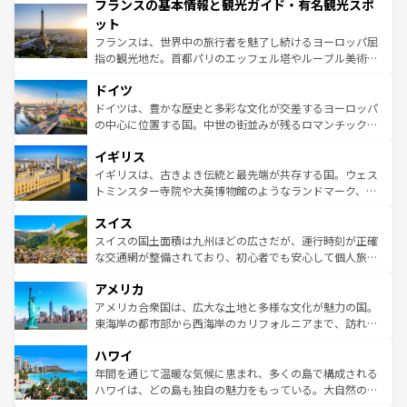
フランスの基本情報と観光ガイド・有名観光スポ
ませてくれるイタリアで、忘れられない旅をしてみよう！
文化が根付くこの国では、情熱的なフラメンコ、熱気あふ
なお、新着のイタリア情報は
コンテンツ一覧
を参照してほ
れる闘牛、そして美味しいタパスが生活の一部となってい
ット
しい。
る。首都マドリードの洗練された雰囲気や、バルセロナの
フランスは、世界中の旅行者を魅了し続けるヨーロッパ屈
アートに溢れた街角から、地方では古代ローマ遺跡や中世
指の観光地だ。首都パリのエッフェル塔やルーブル美術館
の城塞都市、穏やかなビーチリゾートまで多彩な表情を見
といった象徴的なスポットから、田舎町の古風な美しさま
せる。地方によって風土や気候が異なるスペインはその個
ドイツ
で、幅広い魅力が詰まっている。華麗な宮殿、歴史的な大
性で訪れる人を魅了する。 なお、新着のスペイン情報は
コ
聖堂、美しいビーチ、そして豊かな自然が、訪れる者を心
ドイツは、豊かな歴史と多彩な文化が交差するヨーロッパ
ンテンツ一覧
を参照してほしい。
から魅了する。また、フランスは美食の国としても知ら
の中心に位置する国。中世の街並みが残るロマンチック街
れ、フランス料理はユネスコ無形文化遺産にも登録されて
道から、未来を先取りするようなモダンな都市まで多様な
イギリス
いる。シャンパンの発祥地であるランス、プロヴァンスの
顔を持つこの国は、どこを歩いても飽きることがない。ベ
香り高いラベンダー畑など、多彩な楽しみ方が可能だ。さ
ルリンの文化的活気、バイエルン州のアルプスの絶景、そ
イギリスは、古きよき伝統と最先端が共存する国。ウェス
らに、パリ以外の地域にも魅力が溢れており、どの街角に
してライン川沿いのワイン畑といった風景は必見。ビール
トミンスター寺院や大英博物館のようなランドマーク、歴
も豊かな歴史と文化が息づいている。パリ以外の個性あふ
とソーセージを味わいながら地元の人と過ごす楽しい時間
史ある大学都市、美しい丘陵地帯や牧歌的な風景など、エ
れる地方に足を運ぶとそれぞれで全く異なる文化を体験で
スイス
は、お酒好きな人にはぜひ体験してほしい。 なお、新着の
リアごとに異なる魅力がある。また、優雅なアフタヌーン
きるだろう。 なお、新着のフランス情報は
コンテンツ一覧
ドイツ情報は
コンテンツ一覧
を参照してほしい。
ティー、ビール好きにはたまらない英国パブ、サッカー観
スイスの国土面積は九州ほどの広さだが、運行時刻が正確
を参照してほしい。
戦など、本場だからこそできる体験も豊富。イギリスを旅
な交通網が整備されており、初心者でも安心して個人旅行
して楽しみつくそう。 なお、新着のイギリス情報は
コンテ
を楽しめる。日本同様に時刻表どおりの旅が可能だ。中世
アメリカ
ンツ一覧
を参照してほしい。
の建物がそのまま残る町や、スイスならではのユニークな
博物館もあり、アルプス観光だけでなく町歩きも満喫する
アメリカ合衆国は、広大な土地と多様な文化が魅力の国。
ことができる。国民の所得が高いため物価も高いが、旅行
東海岸の都市部から西海岸のカリフォルニアまで、訪れる
者向けの交通パス提供のサービスもあり、うまく活用すれ
場所ごとに異なる風景と体験が待っている。ニューヨーク
ハワイ
ば市内交通費無料で観光を楽しむこともできる。 なお、新
のような巨大都市は、観光、ショッピング、エンターテイ
着のスイス情報は
コンテンツ一覧
を参照してほしい。
ンメントが詰まった刺激的なスポットだ。一方、アメリカ
年間を通じて温暖な気候に恵まれ、多くの島で構成される
西部には大自然が広がり、グランドキャニオンやイエロー
ハワイは、どの島も独自の魅力をもっている。大自然の神
ストーン国立公園といった絶景が堪能できる。さらに、南
秘を感じたいなら、火山が生み出した壮大な景観を誇るハ