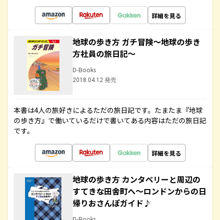
詳細を見る
地球の歩き方 ガチ冒険～地球の歩き
方社員の旅日記～
D-Books
2018.04.12 発売
本書は4人の旅好きによるただの旅日記です。たまたま『地球
の歩き方』で働いているだけで書いてある内容はただの旅日記
です。
詳細を見る
地球の歩き方 カンタベリーと周辺の
すてきな田舎町へ～ロンドンからの日
帰りおさんぽガイド♪
D-Books