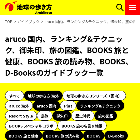
TOP
ガイドブック
aruco 国内、ランキング&テクニック、御朱印、旅の図鑑、
aruco 国内、ランキング&テクニッ
ク、御朱印、旅の図鑑、BOOKS 旅と
健康、BOOKS 旅の読み物、BOOKS、
D-Booksのガイドブック一覧
すべて
地球の歩き方 海外
地球の歩き方 Jシリーズ（国内）
aruco 海外
aruco 国内
Plat
ランキング&テクニック
Resort Style
島旅
御朱印
歴史時代
旅の図鑑
BOOKS スペシャルコラボ
BOOKS 旅の名言＆絶景
BOOKS 旅と健康
BOOKS 旅の読み物
BOOKS
D-Books