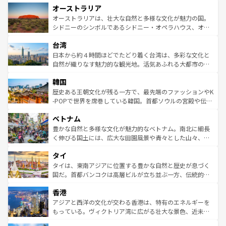
オーストラリア
部のニューオーリンズでは、音楽と美食が融合した独特の
ワイ島は見逃せない。また、定番の観光地といえばオアフ
文化が魅力。旅行者はアメリカの各地域で異なる魅力を楽
島だが、静かな自然を求めるならマウイ島やカウアイ島が
オーストラリアは、壮大な自然と多様な文化が魅力の国。
しみながら、その多様性と豊かな歴史を感じることができ
おすすめ。エメラルドグリーンに輝く海をはじめ、豊かな
シドニーのシンボルであるシドニー・オペラハウス、オー
るだろう。車でのロードトリップや列車の旅も、アメリカ
文化や歴史が息づいている。「アロハスピリット」と呼ば
ストラリア東海岸北部に広がる大サンゴ礁地帯グレートバ
ならではの贅沢な旅のスタイルだ。 なお、新着のアメリカ
台湾
れるおもてなしの心で訪れる人々を迎えてくれるハワイの
リアリーフや大陸中央部にそびえるウルル（エアーズロッ
情報は
コンテンツ一覧
を参照してほしい。
人々、おいしいローカルフードやハワイアンミュージッ
ク）、タスマニアの美しい原生林やケアンズの熱帯雨林な
日本から約４時間ほどでたどり着く台湾は、多彩な文化と
ク、伝統的なフラダンスなど、すべてがハワイの魅力を彩
ど、見どころがたくさん。また、カフェやワイン、オージ
自然が織りなす魅力的な観光地。活気あふれる大都市の台
っている。訪れるたびに新しい発見と感動が待っているハ
ービーフなどの食文化も豊かで、美味しいものであふれて
北やノスタルジックな町並みが人気な九份（ジォウフェ
ワイを、存分に味わってほしい。 なお、新着のハワイ情報
韓国
いる。アクティビティも充実しており、サーフィンやダイ
ン）、静ひつな山岳地帯である台湾東部など、都市の喧騒
は
コンテンツ一覧
を参照してほしい。
ビング、ハイキングなど、アウトドア好きにはたまらな
と山間の静けさが共存しており、訪れる人に新しい発見と
歴史ある王朝文化が残る一方で、最先端のファッションやK
い。オーストラリアの多彩な魅力を存分に味わいつくそ
驚きをもたらしてくれる。また、奥深い台湾の食文化も魅
-POPで世界を席巻している韓国。首都ソウルの宮殿や伝統
う。 なお、新着のオーストラリア情報は
コンテンツ一覧
を
力で、夜市などの屋台グルメから高級料理、ヘルシーで美
家屋が並ぶエリアでは韓国の歴史と文化に浸ることがで
参照してほしい。
ベトナム
容にもいいと評判のスイーツなど、バラエティ豊かな料理
き、地方に足を延ばせば四季折々の自然美を楽しむことが
が味わえる。 なお、新着の台湾情報は
コンテンツ一覧
を参
できる。そして、キムチや焼肉、絶品のストリートフード
豊かな自然と多様な文化が魅力的なベトナム。南北に細長
照してほしい。
まで、さまざまな韓国料理が待っている。夜には、韓国な
く伸びる国土には、広大な田園風景や青々とした山々、世
らではのナイトライフも堪能できる。あたたかいホスピタ
界遺産に登録された壮大な自然景観が点在し、都市部では
タイ
リティに包まれながら、韓国の多彩な魅力を心ゆくまで味
急速な発展と共に伝統が息づく。ハノイの古い町並みやホ
わってみてほしい。 なお、新着の韓国情報は
コンテンツ一
ーチミン市のフランス統治時代の建物も、独特の雰囲気を
タイは、東南アジアに位置する豊かな自然と歴史が息づく
覧
を参照してほしい。
醸し出している。また、バラエティの豊かさとおいしさで
国だ。首都バンコクは高層ビルが立ち並ぶ一方、伝統的な
世界中の食通を魅了してやまないベトナム料理も魅力のひ
寺院や市場がいたるところに点在し、古きよき文化と現代
香港
とつ。フォーやバインミー、ベトナムコーヒーなどは、ぜ
の活気が交差している。北部ではチェンマイなどの山岳地
ひ現地で味わいたい。どの地域を訪れてもあたたかい人々
帯で自然と触れ合い、南部ではプーケットやクラビの美し
アジアと西洋の文化が交わる香港は、特有のエネルギーを
が旅行者を迎えてくれるので、きっと忘れられない旅にな
いビーチでリゾート気分を楽しむことができる。タイ料理
もっている。ヴィクトリア湾に広がる壮大な景色、近未来
るはずだ。 なお、新着のベトナム情報は
コンテンツ一覧
を
は世界的に有名で、屋台から高級レストランまで味覚を刺
的なアートスポット、そして歴史と現代が融合した町並