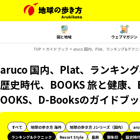
国と地域
ウェブマガジン
TOP
ガイドブック
aruco 国内、Plat、ランキング&テク
aruco 国内、Plat、ランキ
歴史時代、BOOKS 旅と健康、
OOKS、D-Booksのガイドブ
すべて
地球の歩き方 海外
地球の歩き方 Jシリーズ（国内）
ar
ランキング&テクニック
Resort Style
島旅
御朱印
歴史時