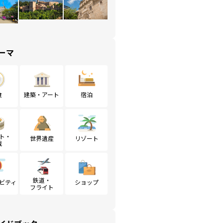
ーマ
食
建築・アート
宿泊
ト・
世界遺産
リゾート
戦
鉄道・
ビティ
ショップ
フライト