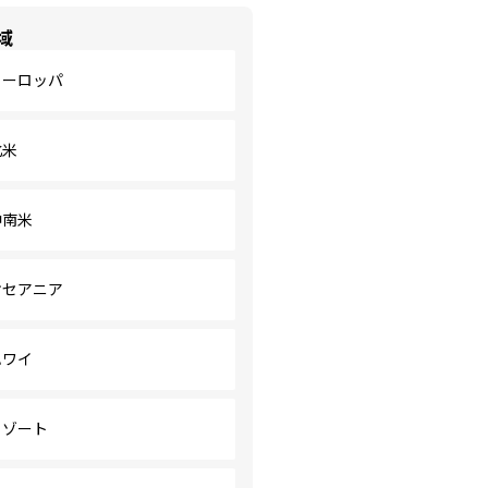
域
ヨーロッパ
北米
中南米
オセアニア
ハワイ
リゾート