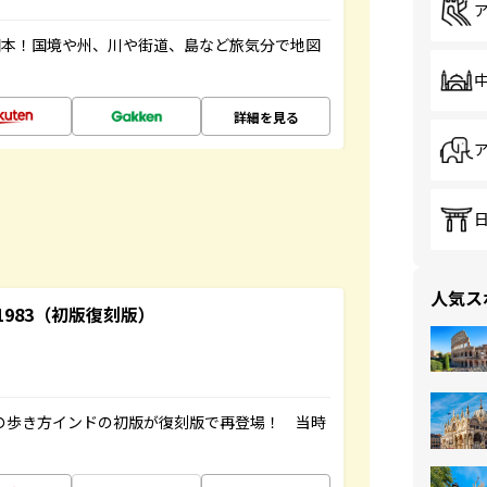
図本！国境や州、川や街道、島など旅気分で地図
詳細を見る
人気ス
-1983（初版復刻版）
球の歩き方インドの初版が復刻版で再登場！ 当時