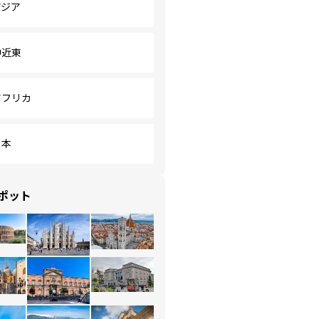
アジア
中近東
アフリカ
日本
ポット