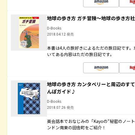
地球の歩き方 ガチ冒険～地球の歩き方
D-Books
2018.04.12 発売
本書は4人の旅好きによるただの旅日記です。
いてある内容はただの旅日記です。
地球の歩き方 カンタベリーと周辺のす
んぽガイド♪
D-Books
2018.07.26 発売
英会話本でおなじみの「Kayoの“秘密のノー
ンドン南東の田舎町をご紹介！