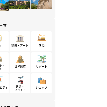
ーマ
食
建築・アート
宿泊
ト・
世界遺産
リゾート
戦
鉄道・
ビティ
ショップ
フライト