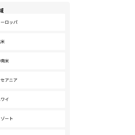
域
ヨーロッパ
北米
中南米
オセアニア
ハワイ
リゾート