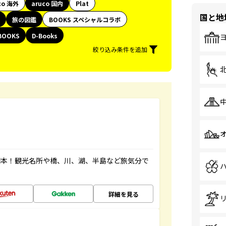
co 海外
aruco 国内
Plat
国と地
旅の図鑑
BOOKS スペシャルコラボ
BOOKS
D-Books
絞り込み条件を追加
図本！観光名所や橋、川、湖、半島など旅気分で
詳細を見る