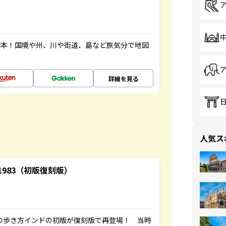
図本！国境や州、川や街道、島など旅気分で地図
詳細を見る
人気ス
-1983（初版復刻版）
球の歩き方インドの初版が復刻版で再登場！ 当時