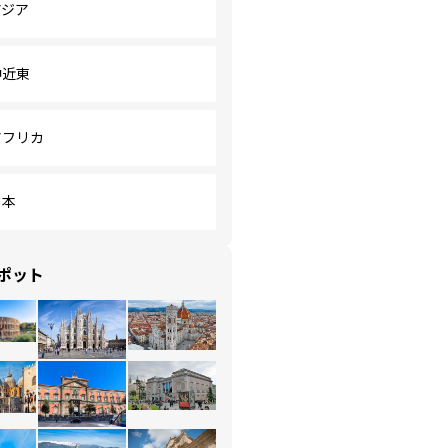
アジア
中近東
アフリカ
日本
ポット