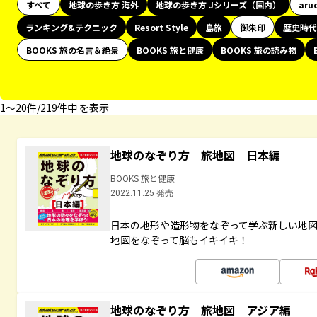
すべて
地球の歩き方 海外
地球の歩き方 Jシリーズ（国内）
aru
ランキング&テクニック
Resort Style
島旅
御朱印
歴史時代
BOOKS 旅の名言＆絶景
BOOKS 旅と健康
BOOKS 旅の読み物
1〜20件/219件中 を表示
地球のなぞり方 旅地図 日本編
BOOKS 旅と健康
2022.11.25 発売
日本の地形や造形物をなぞって学ぶ新しい地
地図をなぞって脳もイキイキ！
地球のなぞり方 旅地図 アジア編