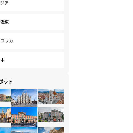
アジア
中近東
アフリカ
日本
ポット