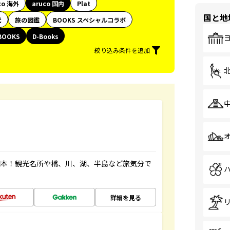
co 海外
aruco 国内
Plat
国と地
代
旅の図鑑
BOOKS スペシャルコラボ
BOOKS
D-Books
絞り込み条件を追加
図本！観光名所や橋、川、湖、半島など旅気分で
詳細を見る