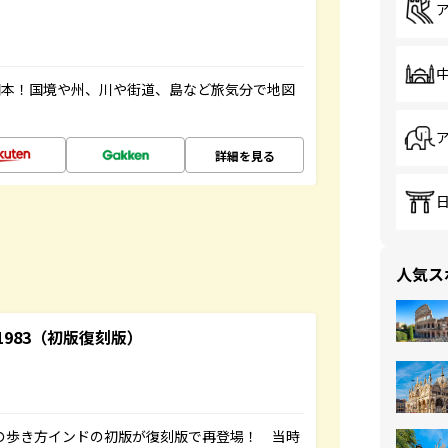
図本！国境や州、川や街道、島など旅気分で地図
詳細を見る
人気ス
-1983（初版復刻版）
球の歩き方インドの初版が復刻版で再登場！ 当時