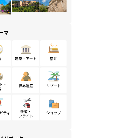
ーマ
食
建築・アート
宿泊
ト・
世界遺産
リゾート
戦
鉄道・
ビティ
ショップ
フライト