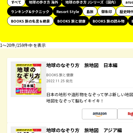
すべて
地球の歩き方 海外
地球の歩き方 Jシリーズ（国内）
aru
ランキング&テクニック
Resort Style
島旅
御朱印
歴史時
BOOKS 旅の名言＆絶景
BOOKS 旅と健康
BOOKS 旅の読み物
1〜20件/159件中 を表示
地球のなぞり方 旅地図 日本編
BOOKS 旅と健康
2022.11.25 発売
日本の地形や造形物をなぞって学ぶ新しい地
地図をなぞって脳もイキイキ！
地球のなぞり方 旅地図 アジア編