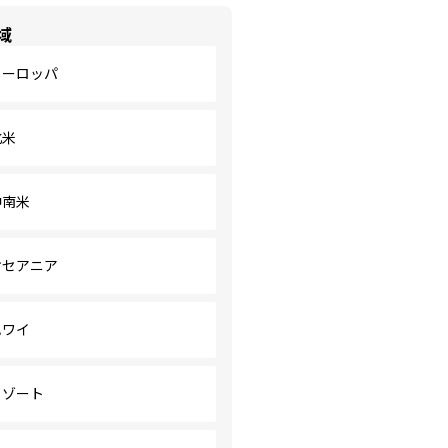
域
ヨーロッパ
北米
中南米
オセアニア
ハワイ
リゾート