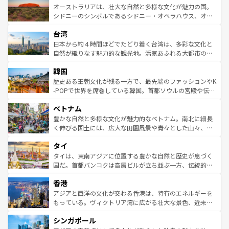
文化が魅力。旅行者はアメリカの各地域で異なる魅力を楽
島だが、静かな自然を求めるならマウイ島やカウアイ島が
オーストラリアは、壮大な自然と多様な文化が魅力の国。
しみながら、その多様性と豊かな歴史を感じることができ
おすすめ。エメラルドグリーンに輝く海をはじめ、豊かな
シドニーのシンボルであるシドニー・オペラハウス、オー
るだろう。車でのロードトリップや列車の旅も、アメリカ
文化や歴史が息づいている。「アロハスピリット」と呼ば
ストラリア東海岸北部に広がる大サンゴ礁地帯グレートバ
ならではの贅沢な旅のスタイルだ。 なお、新着のアメリカ
台湾
れるおもてなしの心で訪れる人々を迎えてくれるハワイの
リアリーフや大陸中央部にそびえるウルル（エアーズロッ
情報は
コンテンツ一覧
を参照してほしい。
人々、おいしいローカルフードやハワイアンミュージッ
ク）、タスマニアの美しい原生林やケアンズの熱帯雨林な
日本から約４時間ほどでたどり着く台湾は、多彩な文化と
ク、伝統的なフラダンスなど、すべてがハワイの魅力を彩
ど、見どころがたくさん。また、カフェやワイン、オージ
自然が織りなす魅力的な観光地。活気あふれる大都市の台
っている。訪れるたびに新しい発見と感動が待っているハ
ービーフなどの食文化も豊かで、美味しいものであふれて
北やノスタルジックな町並みが人気な九份（ジォウフェ
ワイを、存分に味わってほしい。 なお、新着のハワイ情報
韓国
いる。アクティビティも充実しており、サーフィンやダイ
ン）、静ひつな山岳地帯である台湾東部など、都市の喧騒
は
コンテンツ一覧
を参照してほしい。
ビング、ハイキングなど、アウトドア好きにはたまらな
と山間の静けさが共存しており、訪れる人に新しい発見と
歴史ある王朝文化が残る一方で、最先端のファッションやK
い。オーストラリアの多彩な魅力を存分に味わいつくそ
驚きをもたらしてくれる。また、奥深い台湾の食文化も魅
-POPで世界を席巻している韓国。首都ソウルの宮殿や伝統
う。 なお、新着のオーストラリア情報は
コンテンツ一覧
を
力で、夜市などの屋台グルメから高級料理、ヘルシーで美
家屋が並ぶエリアでは韓国の歴史と文化に浸ることがで
参照してほしい。
ベトナム
容にもいいと評判のスイーツなど、バラエティ豊かな料理
き、地方に足を延ばせば四季折々の自然美を楽しむことが
が味わえる。 なお、新着の台湾情報は
コンテンツ一覧
を参
できる。そして、キムチや焼肉、絶品のストリートフード
豊かな自然と多様な文化が魅力的なベトナム。南北に細長
照してほしい。
まで、さまざまな韓国料理が待っている。夜には、韓国な
く伸びる国土には、広大な田園風景や青々とした山々、世
らではのナイトライフも堪能できる。あたたかいホスピタ
界遺産に登録された壮大な自然景観が点在し、都市部では
タイ
リティに包まれながら、韓国の多彩な魅力を心ゆくまで味
急速な発展と共に伝統が息づく。ハノイの古い町並みやホ
わってみてほしい。 なお、新着の韓国情報は
コンテンツ一
ーチミン市のフランス統治時代の建物も、独特の雰囲気を
タイは、東南アジアに位置する豊かな自然と歴史が息づく
覧
を参照してほしい。
醸し出している。また、バラエティの豊かさとおいしさで
国だ。首都バンコクは高層ビルが立ち並ぶ一方、伝統的な
世界中の食通を魅了してやまないベトナム料理も魅力のひ
寺院や市場がいたるところに点在し、古きよき文化と現代
香港
とつ。フォーやバインミー、ベトナムコーヒーなどは、ぜ
の活気が交差している。北部ではチェンマイなどの山岳地
ひ現地で味わいたい。どの地域を訪れてもあたたかい人々
帯で自然と触れ合い、南部ではプーケットやクラビの美し
アジアと西洋の文化が交わる香港は、特有のエネルギーを
が旅行者を迎えてくれるので、きっと忘れられない旅にな
いビーチでリゾート気分を楽しむことができる。タイ料理
もっている。ヴィクトリア湾に広がる壮大な景色、近未来
るはずだ。 なお、新着のベトナム情報は
コンテンツ一覧
を
は世界的に有名で、屋台から高級レストランまで味覚を刺
的なアートスポット、そして歴史と現代が融合した町並
参照してほしい。
シンガポール
激する。気候は一年中温暖で、どの季節にも異なる楽しみ
み、どこを訪れても感動するはず。観光スポットが密集し