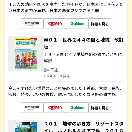
１万人の訪日外国人を案内したガイドが、日本人にこそ伝えた
い日本の魅力が満載。日本の再発見ができる１冊！
詳細を見る
Ｗ０１ 世界２４４の国と地域 改訂
版
１９７ヵ国と４７地域を旅の雑学とともに
解説
旅の図鑑
2024.07.18 発売
今こそ学びたい世界のことを集めました！首都、言語、民族、
宗教、特長、現地の挨拶、誰かに話したくなる旅の雑学も。
詳細を見る
Ｒ０１ 地球の歩き方 リゾートスタ
イル ホノルル＆オアフ島 ２０１８