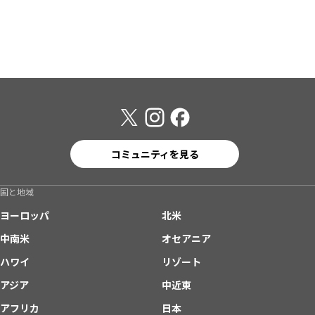
コミュニティを見る
国と地域
ヨーロッパ
北米
中南米
オセアニア
ハワイ
リゾート
アジア
中近東
アフリカ
日本