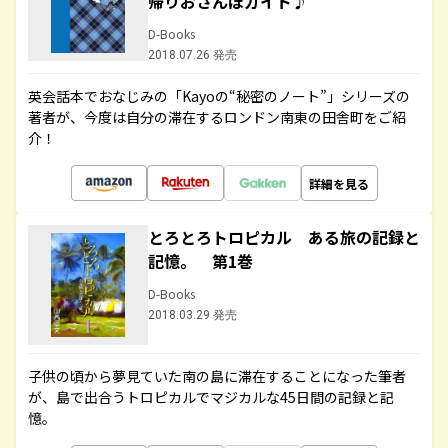
帰りおさんぽガイド♪
D-Books
2018.07.26 発売
英会話本でおなじみの「Kayoの“秘密のノート”」シリーズの
著者が、今度は自分の滞在するロンドン南東の田舎町をご紹
介！
詳細を見る
とろとろトロピカル ある旅の記録と
記憶。 第1巻
D-Books
2018.03.29 発売
子供の頃から夢見ていた南の島に滞在することになった筆者
が、島で出合うトロピカルでマジカルな45日間の記録と記
憶。