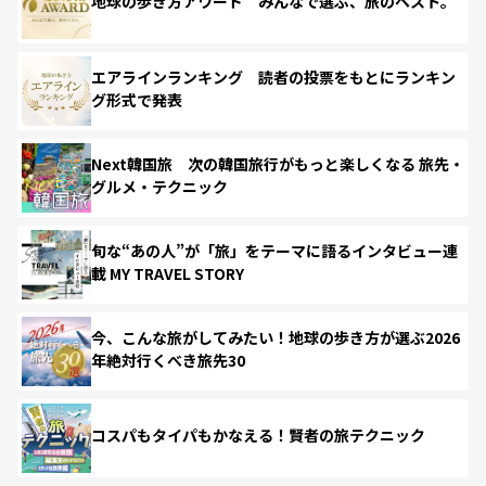
地球の歩き方アワード みんなで選ぶ、旅のベスト。
エアラインランキング 読者の投票をもとにランキン
グ形式で発表
Next韓国旅 次の韓国旅行がもっと楽しくなる 旅先・
グルメ・テクニック
旬な“あの人”が「旅」をテーマに語るインタビュー連
載 MY TRAVEL STORY
今、こんな旅がしてみたい！地球の歩き方が選ぶ2026
年絶対行くべき旅先30
コスパもタイパもかなえる！賢者の旅テクニック