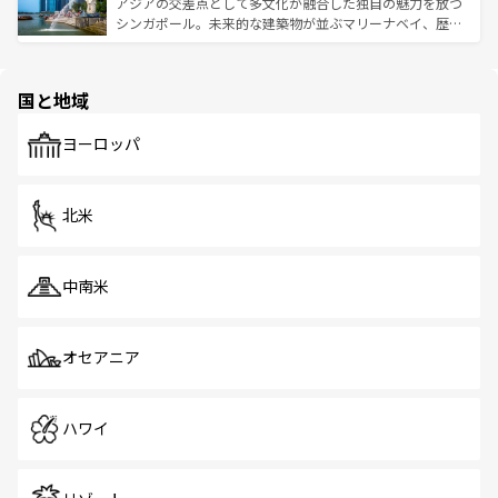
が待っている。親しみやすいタイの人々、仏教を中心とし
ており、効率よく見どころを回れるのも魅力。息をのむよ
アジアの交差点として多文化が融合した独自の魅力を放つ
た文化、そして多様な観光資源が、訪れる旅人を魅了し続
うな絶景から文化的な体験まで、香港を存分に楽しみ尽く
シンガポール。未来的な建築物が並ぶマリーナベイ、歴史
ける。 なお、新着のタイ情報は
コンテンツ一覧
を参照して
そう。 なお、新着の香港情報は
コンテンツ一覧
を参照して
と伝統を感じられるエスニックタウン、多数の緑豊かな公
ほしい。
ほしい。
園や自然保護区など、自然が調和した近代的な景観と文化
の多様性あふれるカラフルな町は、どこを歩いても新しい
国と地域
発見がある。さらに、治安のよさや充実した公共交通機関
も、旅行者にとっては魅力的なポイント。グルメも豊富
で、ホーカーズは地元の風情を楽しめる外せないスポット
ヨーロッパ
だ。訪れる人を飽きさせないシンガポールで、多様な魅力
を体感しよう。 なお、新着のシンガポール情報は
コンテン
ツ一覧
を参照してほしい。
北米
中南米
オセアニア
ハワイ