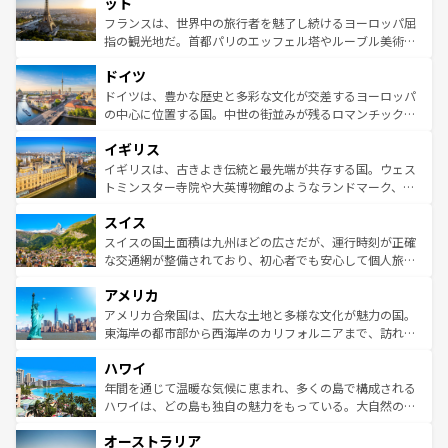
れる闘牛、そして美味しいタパスが生活の一部となってい
ット
しい。
る。首都マドリードの洗練された雰囲気や、バルセロナの
フランスは、世界中の旅行者を魅了し続けるヨーロッパ屈
アートに溢れた街角から、地方では古代ローマ遺跡や中世
指の観光地だ。首都パリのエッフェル塔やルーブル美術館
の城塞都市、穏やかなビーチリゾートまで多彩な表情を見
といった象徴的なスポットから、田舎町の古風な美しさま
せる。地方によって風土や気候が異なるスペインはその個
ドイツ
で、幅広い魅力が詰まっている。華麗な宮殿、歴史的な大
性で訪れる人を魅了する。 なお、新着のスペイン情報は
コ
聖堂、美しいビーチ、そして豊かな自然が、訪れる者を心
ドイツは、豊かな歴史と多彩な文化が交差するヨーロッパ
ンテンツ一覧
を参照してほしい。
から魅了する。また、フランスは美食の国としても知ら
の中心に位置する国。中世の街並みが残るロマンチック街
れ、フランス料理はユネスコ無形文化遺産にも登録されて
道から、未来を先取りするようなモダンな都市まで多様な
イギリス
いる。シャンパンの発祥地であるランス、プロヴァンスの
顔を持つこの国は、どこを歩いても飽きることがない。ベ
香り高いラベンダー畑など、多彩な楽しみ方が可能だ。さ
ルリンの文化的活気、バイエルン州のアルプスの絶景、そ
イギリスは、古きよき伝統と最先端が共存する国。ウェス
らに、パリ以外の地域にも魅力が溢れており、どの街角に
してライン川沿いのワイン畑といった風景は必見。ビール
トミンスター寺院や大英博物館のようなランドマーク、歴
も豊かな歴史と文化が息づいている。パリ以外の個性あふ
とソーセージを味わいながら地元の人と過ごす楽しい時間
史ある大学都市、美しい丘陵地帯や牧歌的な風景など、エ
れる地方に足を運ぶとそれぞれで全く異なる文化を体験で
スイス
は、お酒好きな人にはぜひ体験してほしい。 なお、新着の
リアごとに異なる魅力がある。また、優雅なアフタヌーン
きるだろう。 なお、新着のフランス情報は
コンテンツ一覧
ドイツ情報は
コンテンツ一覧
を参照してほしい。
ティー、ビール好きにはたまらない英国パブ、サッカー観
スイスの国土面積は九州ほどの広さだが、運行時刻が正確
を参照してほしい。
戦など、本場だからこそできる体験も豊富。イギリスを旅
な交通網が整備されており、初心者でも安心して個人旅行
して楽しみつくそう。 なお、新着のイギリス情報は
コンテ
を楽しめる。日本同様に時刻表どおりの旅が可能だ。中世
アメリカ
ンツ一覧
を参照してほしい。
の建物がそのまま残る町や、スイスならではのユニークな
博物館もあり、アルプス観光だけでなく町歩きも満喫する
アメリカ合衆国は、広大な土地と多様な文化が魅力の国。
ことができる。国民の所得が高いため物価も高いが、旅行
東海岸の都市部から西海岸のカリフォルニアまで、訪れる
者向けの交通パス提供のサービスもあり、うまく活用すれ
場所ごとに異なる風景と体験が待っている。ニューヨーク
ハワイ
ば市内交通費無料で観光を楽しむこともできる。 なお、新
のような巨大都市は、観光、ショッピング、エンターテイ
着のスイス情報は
コンテンツ一覧
を参照してほしい。
ンメントが詰まった刺激的なスポットだ。一方、アメリカ
年間を通じて温暖な気候に恵まれ、多くの島で構成される
西部には大自然が広がり、グランドキャニオンやイエロー
ハワイは、どの島も独自の魅力をもっている。大自然の神
ストーン国立公園といった絶景が堪能できる。さらに、南
秘を感じたいなら、火山が生み出した壮大な景観を誇るハ
オーストラリア
部のニューオーリンズでは、音楽と美食が融合した独特の
ワイ島は見逃せない。また、定番の観光地といえばオアフ