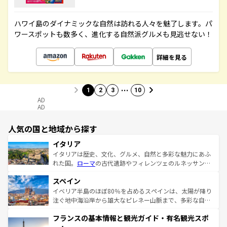
ハワイ島のダイナミックな自然は訪れる人々を魅了します。パ
ワースポットも数多く、進化する自然派グルメも見逃せない！
詳細を見る
…
1
2
3
10
AD
AD
人気の国と地域から探す
イタリア
イタリアは歴史、文化、グルメ、自然と多彩な魅力にあふ
れた国。
ローマ
の古代遺跡やフィレンツェのルネッサンス
美術、ヴェネツィアの運河など、歴史あるスポットはもち
スペイン
ろん、トスカーナの美しい田園風景やアマルフィ海岸の絶
景など、自然景観も見逃せない。観光の合間には、本場の
イベリア半島のほぼ80％を占めるスペインは、太陽が降り
ピザやパスタなど、絶品のイタリア料理を堪能することも
注ぐ地中海沿岸から雄大なピレネー山脈まで、多彩な自然
できる。朝目覚めてから夜眠るまで、すべての瞬間を楽し
と文化が詰まったヨーロッパ屈指の旅行先だ。多様な地域
フランスの基本情報と観光ガイド・有名観光スポ
ませてくれるイタリアで、忘れられない旅をしてみよう！
文化が根付くこの国では、情熱的なフラメンコ、熱気あふ
なお、新着のイタリア情報は
コンテンツ一覧
を参照してほ