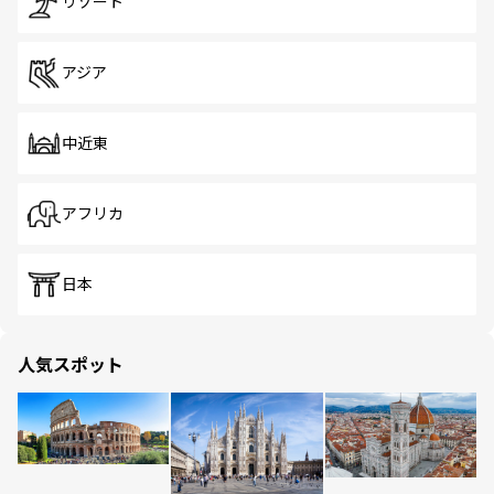
リゾート
アジア
中近東
アフリカ
日本
人気スポット