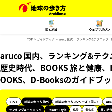
国と地域
ウェブマガジン
TOP
ガイドブック
aruco 国内、ランキング&テクニック、Re
aruco 国内、ランキング&テクニッ
歴史時代、BOOKS 旅と健康、
OOKS、D-Booksのガイドブ
すべて
地球の歩き方 海外
地球の歩き方 Jシリーズ（国内）
aru
ランキング&テクニック
Resort Style
島旅
御朱印
歴史時