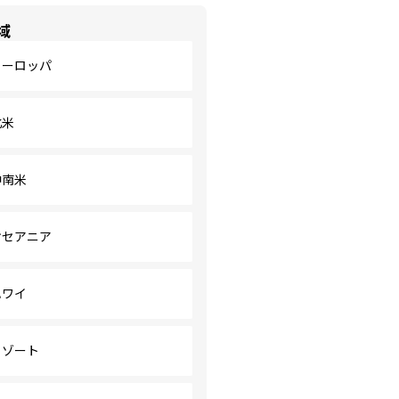
域
ヨーロッパ
北米
中南米
オセアニア
ハワイ
リゾート