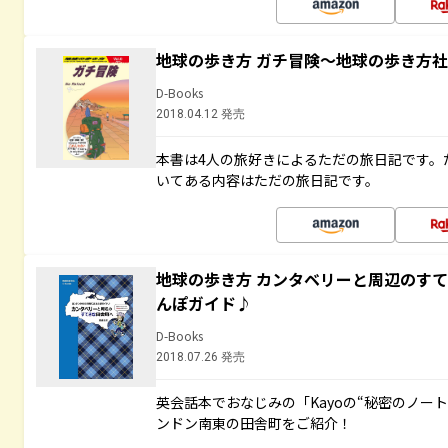
地球の歩き方 ガチ冒険～地球の歩き方
D-Books
2018.04.12 発売
本書は4人の旅好きによるただの旅日記です。
いてある内容はただの旅日記です。
地球の歩き方 カンタベリーと周辺のす
んぽガイド♪
D-Books
2018.07.26 発売
英会話本でおなじみの「Kayoの“秘密のノー
ンドン南東の田舎町をご紹介！