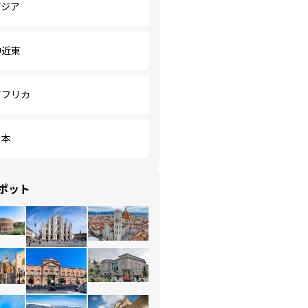
アジア
中近東
アフリカ
日本
ポット