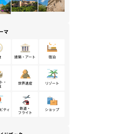
ーマ
食
建築・アート
宿泊
ト・
世界遺産
リゾート
戦
鉄道・
ビティ
ショップ
フライト