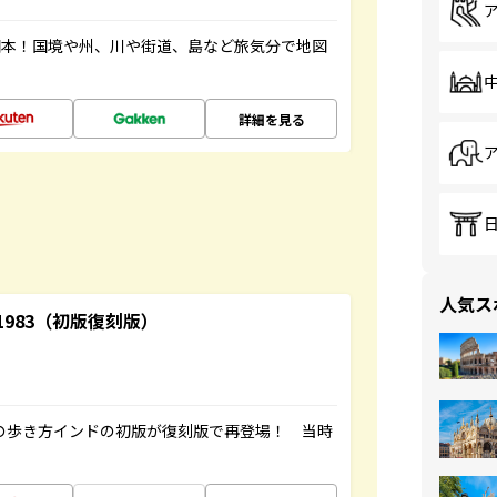
図本！国境や州、川や街道、島など旅気分で地図
詳細を見る
人気ス
-1983（初版復刻版）
球の歩き方インドの初版が復刻版で再登場！ 当時